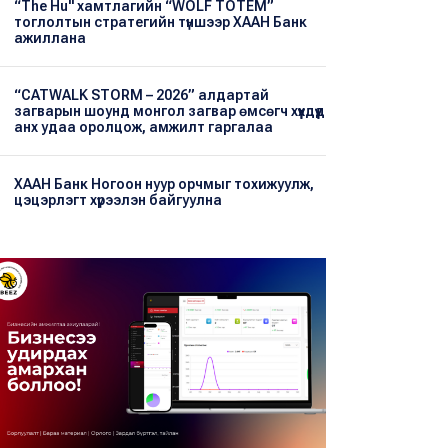
“The Hu" хамтлагийн “WOLF TOTEM”
тоглолтын стратегийн түншээр ХААН Банк
ажиллана
“CATWALK STORM – 2026” алдартай
загварын шоунд монгол загвар өмсөгч хүүхдүүд
анх удаа оролцож, амжилт гаргалаа
ХААН Банк Ногоон нуур орчмыг тохижуулж,
цэцэрлэгт хүрээлэн байгуулна