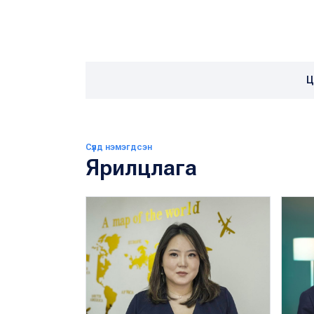
Ц
Сүүлд нэмэгдсэн
Ярилцлага