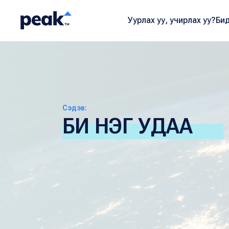
Уурлах уу, учирлах уу?
Бид
Сэдэв:
БИ НЭГ УДАА