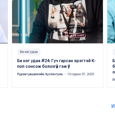
Би нэг удаа
Би нэг удаа #24: Гуч гарсан эрэгтэй К-
Б
поп сонсож болохгүй гэж үү?
б
о
Пүрэвтүвшингийн Хүслэнтуяа
・ 10 сарын 07, 2025
П
И