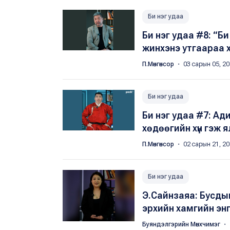
Би нэг удаа
Би нэг удаа #8: “Б
жинхэнэ утгаараа 
П.Мөнгөнсор
・ 03 сарын 05, 2
Би нэг удаа
Би нэг удаа #7: Ад
хөдөөгийн хүн гэж я
П.Мөнгөнсор
・ 02 сарын 21, 2
Би нэг удаа
Э.Сайнзаяа: Бусдыг
эрхийн хамгийн эн
Буяндэлгэрийн Мөнхчимэг
・ 