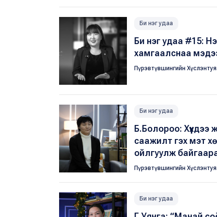
Би нэг удаа
Би нэг удаа #15: Н
хамгаалснаа мэдэ
Пүрэвтүвшингийн Хүслэнту
Би нэг удаа
Б.Болороо: Хүүхдээ
саажилт гэх мэт хө
ойлгуулж байгаар
Пүрэвтүвшингийн Хүслэнту
Би нэг удаа
Г.Уянга: “Манай со