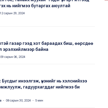
сгэх нь нийгмээ бутаргах аюултай
12 сарын 29, 2024
тэй газар гээд хот бараадах биш, өөрсдөө
л эрэлхийлмээр байна
09 сарын 06, 2024
усдыг инээлгэж, үнэнийг нь хэлснийхээ
мжлуулж, гадуурхагддаг нийгмээ би
яа
・ 08 сарын 30, 2024 ・ 5 мин