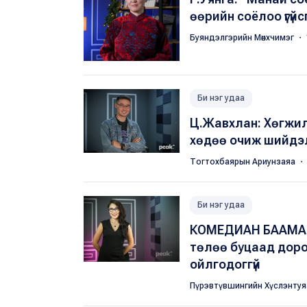
өөрийн соёлоо үгүй
Буяндэлгэрийн Мөнхчимэг
・ 
Би нэг удаа
Ц.Жавхлан: Хөгжил
хөдөө очиж шийдэ
Тогтохбаярын Ариунзаяа
・ 
Би нэг удаа
КОМЕДИАН БААМА: Б
төлөө буцаад доро
ойлгодоггүй
Пүрэвтүвшингийн Хүслэнту