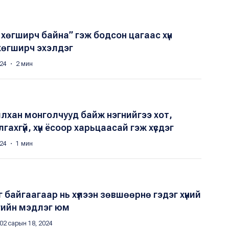
и хөгширч байна” гэж бодсон цагаас хүн
хөгширч эхэлдэг
024 ・ 2 мин
илхан монголчууд байж нэгнийгээ хот,
лгахгүй, хүн ёсоор харьцаасай гэж хүсдэг
024 ・ 1 мин
 байгаагаар нь хүлээн зөвшөөрнө гэдэг хүний
гийн мэдлэг юм
02 сарын 18, 2024