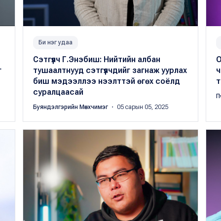
Би нэг удаа
Сэтгүүлч Г.Энэбиш: Нийтийн албан
О
г
тушаалтнууд сэтгүүлчдийг загнаж уурлах
ч
биш мэдээллээ нээлттэй өгөх соёлд
т
суралцаасай
П
Буяндэлгэрийн Мөнхчимэг
・ 05 сарын 05, 2025