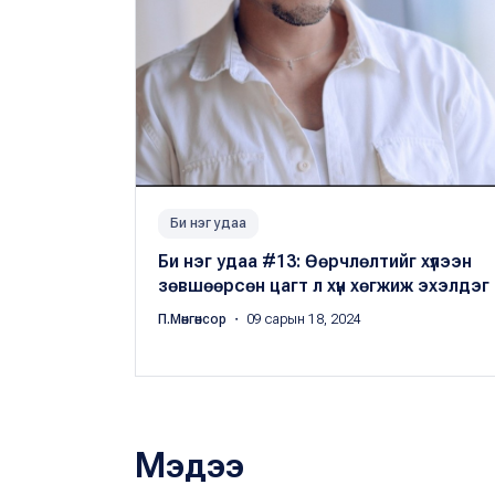
Би нэг удаа
Би нэг удаа #13: Өөрчлөлтийг хүлээн
зөвшөөрсөн цагт л хүн хөгжиж эхэлдэг
П.Мөнгөнсор
・ 09 сарын 18, 2024
Мэдээ