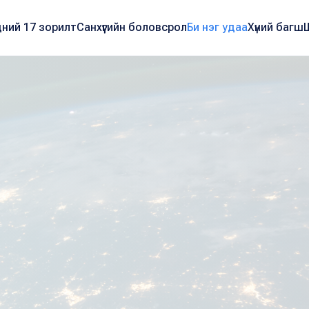
ний 17 зорилт
Санхүүгийн боловсрол
Би нэг удаа
Хүний багш