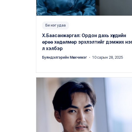
Би нэг удаа
Х.Баасанжаргал: Ордон дахь хүүхдийн
өрөө хөдөлмөр эрхлэлтийг дэмжих нэ
л хэлбэр
Буяндэлгэрийн Мөнхчимэг
・ 10 сарын 28, 2025