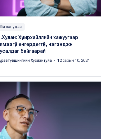
Би нэг удаа
.Хулан: Хүчирхийллийн хажуугаар
имээгүй өнгөрдөггүй, нэгэндээ
усалдаг байгаарай
үрэвтүвшингийн Хүслэнтуяа
・ 12 сарын 10, 2024