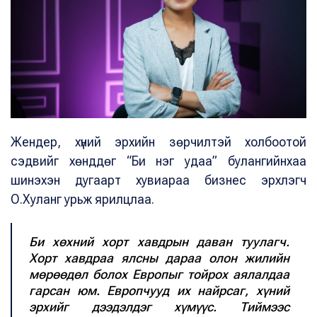
Жендер, хүний эрхийн зөрчилтэй холбоотой
сэдвийг хөнддөг “Би нэг удаа” булангийнхаа
шинэхэн дугаарт хувиараа бизнес эрхлэгч
О.Хуланг урьж ярилцлаа.
Би хөхний хорт хавдрын даван туулагч.
Хорт хавдраа ялсны дараа олон жилийн
мөрөөдөл болох Европыг тойрох аялалдаа
гарсан юм. Европчууд их найрсаг, хүний
эрхийг дээдэлдэг хүмүүс. Тиймээс