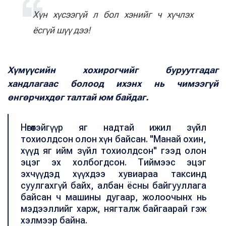
Хүн хүсээгүй л бол хэнийг ч хүчлэх
ёсгүй шүү дээ!
Хүмүүсийн хохирогчийг буруутгадаг
хандлагаас болоод ихэнх нь чимээгүй
өнгөрчихдөг талтай юм байдаг.
Нөгөөтэйгүүр яг надтай ижил зүйл
тохиолдсон олон хүн байсан. "Манай охин,
хүүд яг ийм зүйл тохиолдсон" гээд олон
эцэг эх холбогдсон. Тиймээс эцэг
эхчүүдэд хүүхдээ хувиараа таксинд
суулгахгүй байх, албан ёсны байгууллага
байсан ч машины дугаар, жолоочынх нь
мэдээллийг харж, нягталж байгаарай гэж
хэлмээр байна.