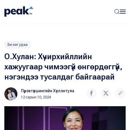
Би нэг удаа
О.Хулан: Хүчирхийллийн
хажуугаар чимээгүй өнгөрдөггүй,
нэгэндээ тусалдаг байгаарай
Пүрэвтүвшингийн Хүслэнтуяа
12 сарын 10, 2024