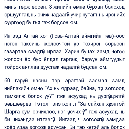
минь төрж өссөн. 3 жилийн өмнө бурхан болоход
оршуулгад нь очиж чадаагүй учир нутагт нь ирснийх
сүү өргөөд буцъя гэж бодсон юм.
Ингээд Алтай хот (Говь-Алтай аймгийн төв)-оос
нэгэн таксины жолоочтой үнэ тохирон зорьсон
газартаа саадгүй ирлээ. Харин буцах замд нөгөө
жолооч ёс бус үйлдэл гаргаж, баруун аймгуудыг
тойрох аяллаа дуусгаж чадалгүй буцсан юм.
60 гаруй насны тэр эрэгтэй засмал замд
нийлэхийн өмнө “Ах нь ядраад байна, түр зогсоод
тамхилж болох уу?” гэж асуухад нь дургүйцэлгүй
зөвшөөрөв. Гэтэл гэнэтхэн л “За сайхан хүүхэнтэй
Шарга сум орчихлоо, нэг үнсчих үү?” гэж асуухад нь
би чихэндээ итгээгүй. Ингээд ч зогсохгүй замдаа
хоёр удаа зогсож асуусан. Би тэр хүнтэй аль болох