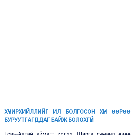
ХҮЧИРХИЙЛЛИЙГ ИЛ БОЛГОСОН ХҮН ӨӨРӨӨ
БУРУУТГАГДДАГ БАЙЖ БОЛОХГҮЙ
Говь-Алтай аймагт ирлээ. Шарга суманд өвөө