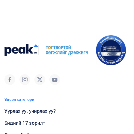
Үндсэн категори
Уурлах уу, учирлах уу?
Бидний 17 зорилт