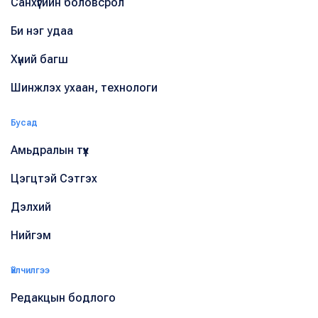
Санхүүгийн боловсрол
Би нэг удаа
Хүний багш
Шинжлэх ухаан, технологи
Бусад
Амьдралын түүх
Цэгцтэй Сэтгэх
Дэлхий
Нийгэм
Үйлчилгээ
Редакцын бодлого