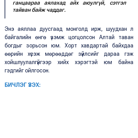
ганцаараа аялахад айх аюулгүй, сэтгэл
тайван байж чаддаг.
Энэ аяллаа дуусгаад монголд ирж, шуудхан л
байгалийн өнгө үзэмж цогцолсон Алтай таван
богдыг зорьсон юм. Хорт хавдартай байхдаа
өөрийн хүсэж мөрөөддөг зүйлсийг дараа гэж
хойшлуулалгүйгээр хийх хэрэгтэй юм байна
гэдгийг ойлгосон.
БИЧЛЭГ ҮЗЭХ: