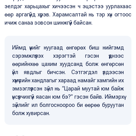
эелдэг харьцахыг хичээсэн ч эцэстээ уурлахаас
өөр аргагүйд хүрэв. Харамсалтай нь тэр хүн огтоос
ичиж санаа зовсон шинжгүй байсан.
Иймд үүнийг нуугаад өнгөрөх биш нийгэмд
сэрэмжлүүлэх хэрэгтэй гэсэн үүднээс
өөрийнхөө цахим хуудсанд болж өнгөрсөн
үйл явдлыг бичсэн. Сэтгэгдэл үлдээсэн
хүмүүсийн хандлагыг хараад намайг хамгийн их
эмзэглүүлсэн зүйл нь “Царай муутай юм байж
үнсүүлчихгүй яасан юм бэ?” гэсэн байв. Иймэрхүү
зүйлийг ил болгосноороо би өөрөө буруутан
болж хувирсан.