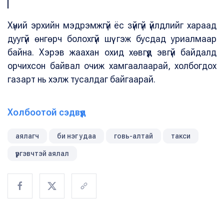
Хүний эрхийн мэдрэмжгүй ёс зүйгүй үйлдлийг хараад
дуугүй өнгөрч болохгүй шүү гэж бусдад уриалмаар
байна. Хэрэв жаахан охид хөвгүүд эвгүй байдалд
орчихсон байвал очиж хамгаалаарай, холбогдох
газарт нь хэлж тусалдаг байгаарай.
Холбоотой сэдвүүд
аялагч
би нэг удаа
говь-алтай
такси
үүргэвчтэй аялал