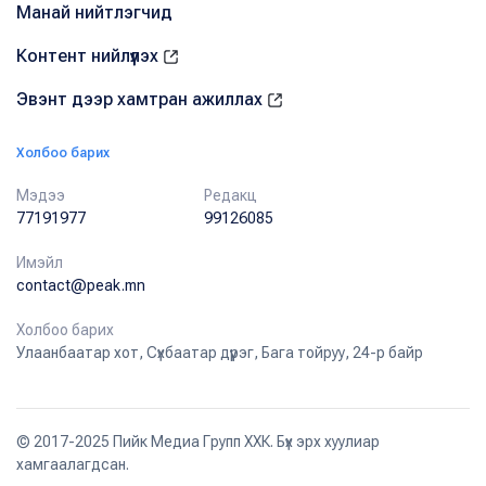
Манай нийтлэгчид
Контент нийлүүлэх
Эвэнт дээр хамтран ажиллах
Холбоо барих
Мэдээ
Редакц
77191977
99126085
Имэйл
contact@peak.mn
Холбоо барих
Улаанбаатар хот, Сүхбаатар дүүрэг, Бага тойруу, 24-р байр
© 2017-2025 Пийк Медиа Групп ХХК. Бүх эрх хуулиар
хамгаалагдсан.