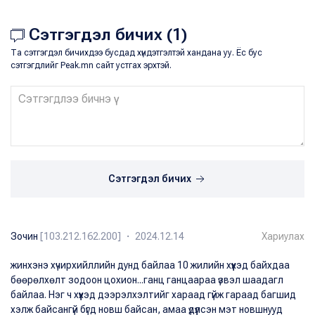
Сэтгэгдэл бичих (1)
Та сэтгэгдэл бичихдээ бусдад хүндэтгэлтэй хандана уу. Ёс бус
сэтгэгдлийг Peak.mn сайт устгах эрхтэй.
Сэтгэгдэл бичих
Зочин
[103.212.162.200] ・ 2024.12.14
Хариулах
жинхэнэ хүчирхийллийн дунд байлаа 10 жилийн хүүхэд байхдаа
бөөрөлхөлт зодоон цохион...ганц ганцаараа үзвэл шаадагл
байлаа. Нэг ч хүүхэд дээрэлхэлтийг хараад гүйж гараад багшид
хэлж байсангүй бүгд новш байсан, амаа үдүүлсэн мэт новшнууд