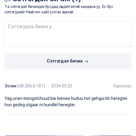
Та сэтгэгдэл бичихдээ бусдад хүндэтгэлтэй хандана уу. Ёс бус
сэтгэгдлийг Peak.mn сайт устгах эрхтэй.
Сэтгэгдэл бичих
Зочин
[68.206.8.181] ・ 2024.03.25
Хариулах
Yag unen mongolchuud bie bienee huduu hot gehgui bh heregtei
hun gedeg utgaar ni hundlel heregtei