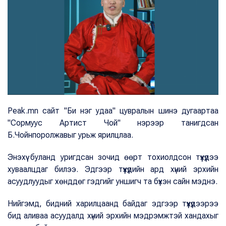
Peak.mn сайт "Би нэг удаа" цувралын шинэ дугаартаа
"Сормуус Артист Чой" нэрээр танигдсан
Б.Чойнпоролжавыг урьж ярилцлаа.
Энэхүү буланд уригдсан зочид өөрт тохиолдсон түүхүүдээ
хуваалцдаг билээ. Эдгээр түүхүүдийн ард хүний эрхийн
асуудлуудыг хөнддөг гэдгийг уншигч та бүхэн сайн мэднэ.
Нийгэмд, бидний харилцаанд байдаг эдгээр түүхүүдээрээ
бид аливаа асуудалд хүний эрхийн мэдрэмжтэй хандахыг