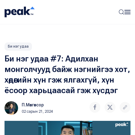
Би нэг удаа
Би нэг удаа #7: Адилхан
монголчууд байж нэгнийгээ хот,
хөдөөгийн хүн гэж ялгахгүй, хүн
ёсоор харьцаасай гэж хүсдэг
П.Мөнгөнсор
02 сарын 21, 2024