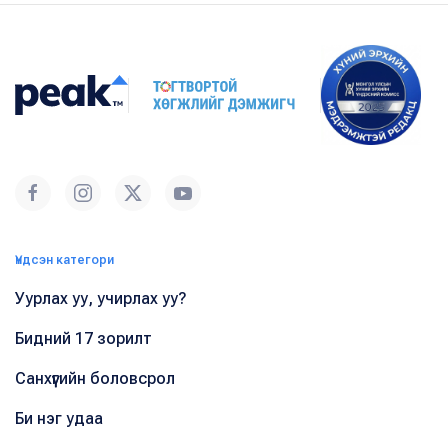
Үндсэн категори
Уурлах уу, учирлах уу?
Бидний 17 зорилт
Санхүүгийн боловсрол
Би нэг удаа