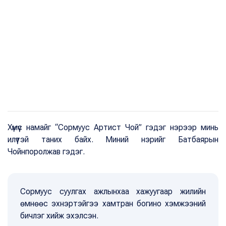
Хүмүүс намайг “Сормуус Артист Чой” гэдэг нэрээр минь
илүүтэй таних байх. Миний нэрийг Батбаярын
Чойнпоролжав гэдэг.
Сормуус суулгах ажлынхаа хажуугаар жилийн
өмнөөс эхнэртэйгээ хамтран богино хэмжээний
бичлэг хийж эхэлсэн.