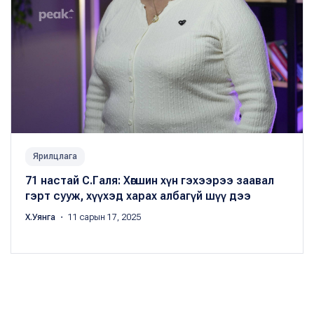
Ярилцлага
71 настай С.Галя: Хөгшин хүн гэхээрээ заавал
гэрт сууж, хүүхэд харах албагүй шүү дээ
Х.Уянга
・ 11 сарын 17, 2025