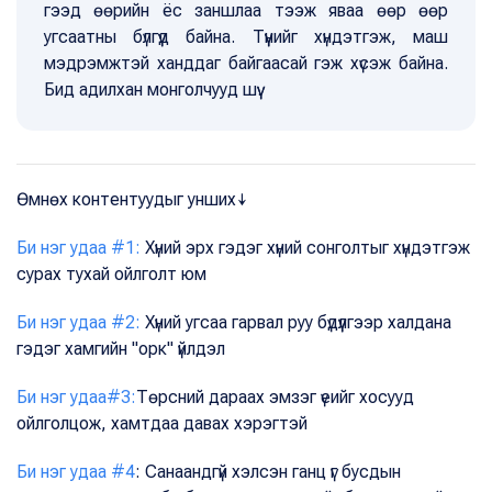
гээд өөрийн ёс заншлаа тээж яваа өөр өөр
угсаатны бүлгүүд байна. Түүнийг хүндэтгэж, маш
мэдрэмжтэй ханддаг байгаасай гэж хүсэж байна.
Бид адилхан монголчууд шүү.
Өмнөх контентуудыг унших↓
Би нэг удаа #1:
Хүний эрх гэдэг хүний сонголтыг хүндэтгэж
сурах тухай ойлголт юм
Би нэг удаа #2:
Хүний угсаа гарвал руу бүдүүлгээр халдана
гэдэг хамгийн "орк" үйлдэл
Би нэг удаа#3:
Төрсний дараах эмзэг үеийг хосууд
ойлголцож, хамтдаа давах хэрэгтэй
Би нэг удаа #4
: Санаандгүй хэлсэн ганц үг бусдын