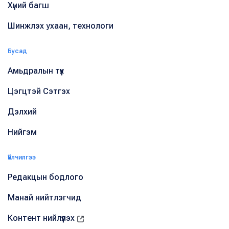
Хүний багш
Шинжлэх ухаан, технологи
Бусад
Амьдралын түүх
Цэгцтэй Сэтгэх
Дэлхий
Нийгэм
Үйлчилгээ
Редакцын бодлого
Манай нийтлэгчид
Контент нийлүүлэх