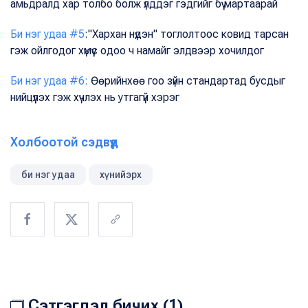
амьдралд хар толбо болж үлддэг гэдгийг бүү мартаарай
Би нэг удаа #5
:"Хархан нүдэн" тоглолтоос ковид тарсан
гэж ойлгодог хүмүүс одоо ч намайг элдвээр хочилдог
Би нэг удаа #6:
Өөрийнхөө гоо зүйн стандартад бусдыг
нийцүүлэх гэж хүчлэх нь утгагүй хэрэг
Холбоотой сэдвүүд
би нэг удаа
хүнийэрх
Сэтгэгдэл бичих (1)