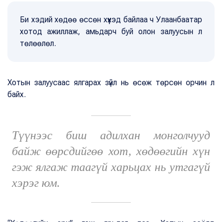
Би хэдий хөдөө өссөн хүүхэд байлаа ч Улаанбаатар
хотод ажиллаж, амьдарч буй олон залуусын л
төлөөлөл.
Хотын залуусаас ялгарах зүйл нь өсөж төрсөн орчин л
байх.
Түүнээс биш адилхан монголчууд
байж өөрсдийгөө хот, хөдөөгийн хүн
гэж ялгаж таагүй харьцах нь утгагүй
хэрэг юм.