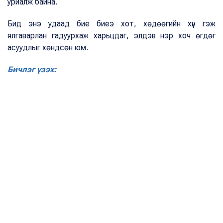
уриалж байна.
Бид энэ удаад бие биеэ хот, хөдөөгийн хүн гэж
ялгаварлан гадуурхаж харьцдаг, элдэв нэр хоч өгдөг
асуудлыг хөндсөн юм.
Бичлэг үзэх: