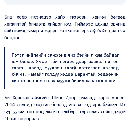
Бид хоёр ихэнхдээ хайр түгээсэн, хөнгөн бөгөөд
хөгжилтэй бичлэгүүд хийдэг юм. Тиймээс цахим орчинд
нийтлэхэд ямар ч сөрөг сэтгэгдэл ирэхгүй байх даа гэж
боддог.
Гэтэл нийгмийн сүлжээнд янз бүрийн л хүмүүс байдаг
юм билээ. Ямар ч бичлэгээс дээр заавал нэг өө
гаргаж ирээд муулсан таагүй сэтгэгдэл нэлээд
бичнэ. Намайг голдуу хөдөө царайтай, хөдөөний
хүн гэж онцолж өөлж, муулж бичиж харагддаг юм.
Би Хөвсгөл аймгийн Шинэ-Идэр суманд төрж өссөн.
2014 оны үед оюутан болоод анх хотод ирж байлаа. Их
сургуулиа төгсөөд ажлын талбарт гарснаас хойш даруй
10 жил өнгөрчээ.