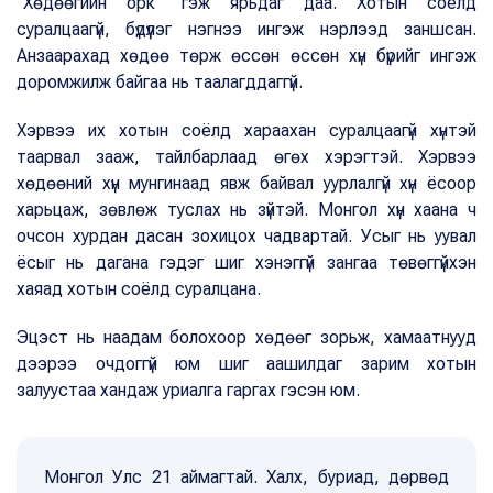
“Хөдөөгийн орк” гэж ярьдаг даа. Хотын соёлд
суралцаагүй, бүдүүлэг нэгнээ ингэж нэрлээд заншсан.
Анзаарахад хөдөө төрж өссөн өссөн хүн бүрийг ингэж
доромжилж байгаа нь таалагддаггүй.
Хэрвээ их хотын соёлд хараахан суралцаагүй хүнтэй
таарвал зааж, тайлбарлаад өгөх хэрэгтэй. Хэрвээ
хөдөөний хүн мунгинаад явж байвал уурлалгүй хүн ёсоор
харьцаж, зөвлөж туслах нь зүйтэй. Монгол хүн хаана ч
очсон хурдан дасан зохицох чадвартай. Усыг нь уувал
ёсыг нь дагана гэдэг шиг хэнэггүй зангаа төвөггүйхэн
хаяад хотын соёлд суралцана.
Эцэст нь наадам болохоор хөдөөг зорьж, хамаатнууд
дээрээ очдоггүй юм шиг аашилдаг зарим хотын
залуустаа хандаж уриалга гаргах гэсэн юм.
Монгол Улс 21 аймагтай. Халх, буриад, дөрвөд