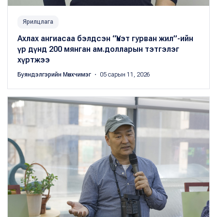
Ярилцлага
Ахлах ангиасаа бэлдсэн “Үнэт гурван жил”-ийн
үр дүнд 200 мянган ам.долларын тэтгэлэг
хүртжээ
Буяндэлгэрийн Мөнхчимэг
・ 05 сарын 11, 2026