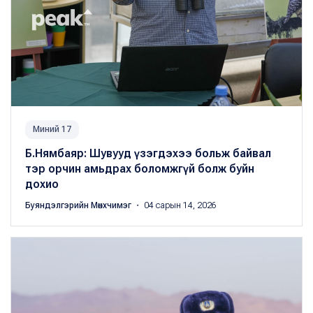
Миний 17
Б.Нямбаяр: Шувууд үзэгдэхээ больж байвал
тэр орчин амьдрах боломжгүй болж буйн
дохио
Буяндэлгэрийн Мөнхчимэг
・ 04 сарын 14, 2026