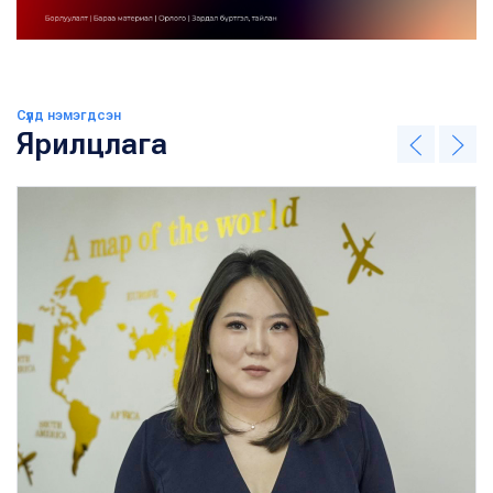
Сүүлд нэмэгдсэн
Ярилцлага