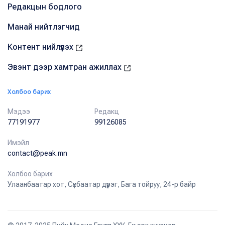
Редакцын бодлого
Манай нийтлэгчид
Контент нийлүүлэх
Эвэнт дээр хамтран ажиллах
Холбоо барих
Мэдээ
Редакц
77191977
99126085
Имэйл
contact@peak.mn
Холбоо барих
Улаанбаатар хот, Сүхбаатар дүүрэг, Бага тойруу, 24-р байр