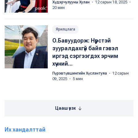
Хүдэрчулууны Хулан
・ 12 сарын 18, 2025 ・
20 мин
Ярилцлага
О.Бавуудорж: Нүүрстэй
зууралдахгүй байя гэвэл
иргэд сэргээгдэх эрчим
хүчний...
Пүрэвтүвшингийн Хүслэнтуяа
・ 12 сарын
09, 2025 ・ 5 мин
Цааш үзэх
Их хандалттай