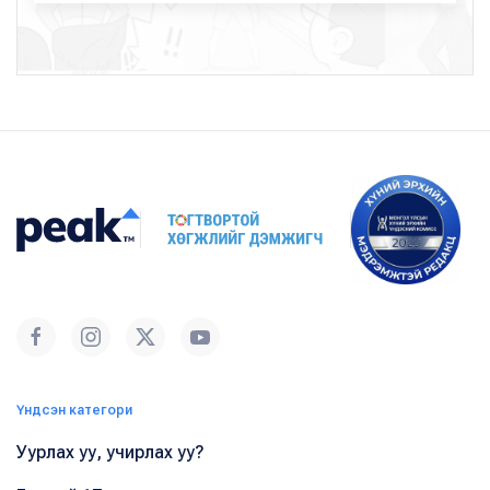
Үндсэн категори
Уурлах уу, учирлах уу?