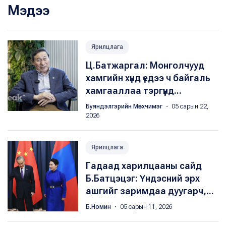
Мэдээ
Ярилцлага
Ц.Батжаргал: Монголчууд
хамгийн хүнд үедээ ч байгаль
хамгааллаа тэргүүнд...
Буяндэлгэрийн Мөнхчимэг
・ 05 сарын 22,
2026
Ярилцлага
Гадаад харилцааны сайд
Б.Батцэцэг: Үндэсний эрх
ашгийг заримдаа дуугарч,...
Б.Номин
・ 05 сарын 11, 2026