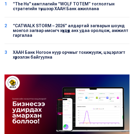
1
“The Hu" хамтлагийн “WOLF TOTEM” тоглолтын
стратегийн түншээр ХААН Банк ажиллана
2
“CATWALK STORM – 2026” алдартай загварын шоунд
монгол загвар өмсөгч хүүхдүүд анх удаа оролцож, амжилт
гаргалаа
3
ХААН Банк Ногоон нуур орчмыг тохижуулж, цэцэрлэгт
хүрээлэн байгуулна