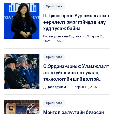
Ярилцлага
П.Түмэнгэрэл: Уур амьсгалын
өөрчлөлт эмэгтэйчүүдэд илүү
хүнд тусаж байна
Пүрэвсүрэн Хаш-Эрдэнэ
・ 03 сарын 20,
2026 ・ 15 мин
Ярилцлага
О.Эрдэнэ-Өрнөх: Уламжлалт
аж ахуйг шинжлэх ухаан,
технологийн шийдэлтэй...
Д.Даваадулам
・ 02 сарын 10, 2026
Ярилцлага
Монгол залуугийн бүтээсэн