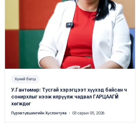
Хүний багш
У.Гантөмөр: Тусгай хэрэгцээт хүүхэд байсан ч
сонирхлыг нээж илрүүлж чадвал ГАРЦААГҮЙ
хөгждөг
Пүрэвтүвшингийн Хүслэнтуяа
・ 03 сарын 05, 2026