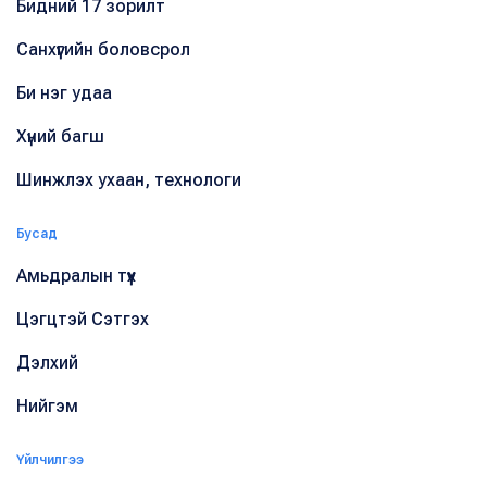
Бидний 17 зорилт
Санхүүгийн боловсрол
Би нэг удаа
Хүний багш
Шинжлэх ухаан, технологи
Бусад
Амьдралын түүх
Цэгцтэй Сэтгэх
Дэлхий
Нийгэм
Үйлчилгээ