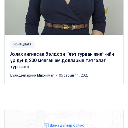
Ярилцлага
Ахлах ангиасаа бэлдсэн “Үнэт гурван жил”-ийн
үр дүнд 200 мянган ам.долларын тэтгэлэг
хүртжээ
Буяндэлгэрийн Мөнхчимэг
・ 05 сарын 11, 2026
Шинэ дугаар орлоо