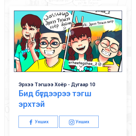
Эрхээ Тэгшээ Хоёр - Дугаар 10
Бид бүгдээрээ тэгш
эрхтэй
Унших
Унших