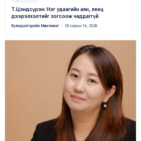
Т.Цэндсүрэн: Нэг удаагийн аян, лекц
дээрэлхэлтийг зогсоож чаддаггүй
Буяндэлгэрийн Мөнхчимэг
・ 03 сарын 16, 2026