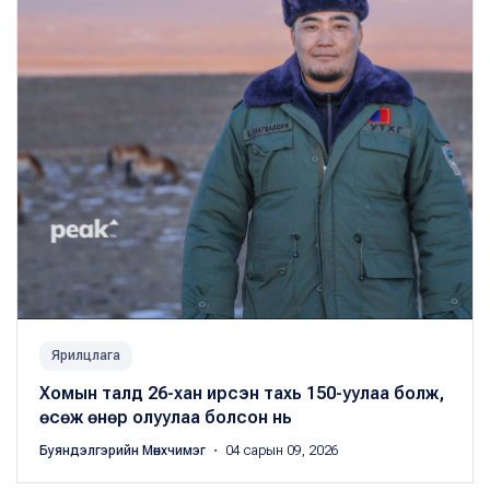
Ярилцлага
Хомын талд 26-хан ирсэн тахь 150-уулаа болж,
өсөж өнөр олуулаа болсон нь
Буяндэлгэрийн Мөнхчимэг
・ 04 сарын 09, 2026