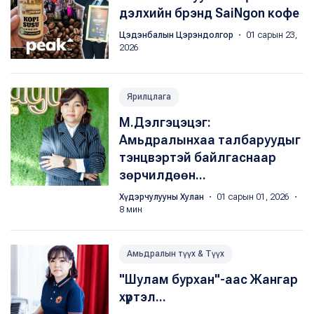
дэлхийн брэнд SaiNgon кофе
Цэдэнбалын Цэрэндолгор
・ 01 сарын 23,
2026
Ярилцлага
М.Дэлгэцэцэг:
Амьдралынхаа талбаруудыг
тэнцвэртэй байлгаснаар
зөрчилдөөн...
Хүдэрчулууны Хулан
・ 01 сарын 01, 2026 ・
8 мин
Амьдралын түүх & Түүх
"Шулам бурхан"-аас Жангар
хүртэл...