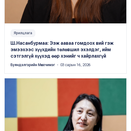
Ярилцлага
Ш.Насанбурмаа: Ээж ааваа гомдоох вий гэж
эмээхээс хүүхдийн төлөвшил эхэлдэг, ийм
сэтгэлгүй хүүхэд өөр хэнийг ч хайрлахгүй
Буяндэлгэрийн Мөнхчимэг
・ 03 сарын 16, 2026