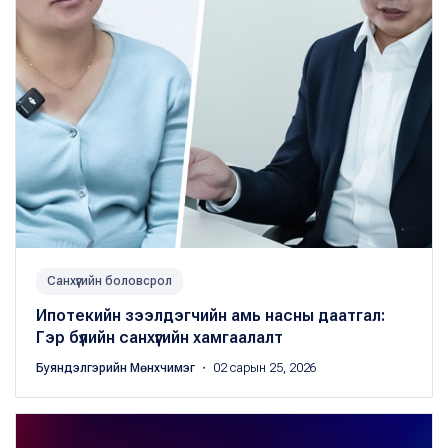
Санхүүгийн боловсрол
Ипотекийн зээлдэгчийн амь насны даатгал:
Гэр бүлийн санхүүгийн хамгаалалт
Буяндэлгэрийн Мөнхчимэг
・ 02 сарын 25, 2026