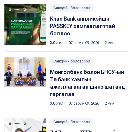
Санхүүгийн боловсрол
Khan Bank аппликэйшн
PASSKEY хамгаалалттай
боллоо
Х.Оргил
・ 07 сарын 09, 2026 ・ 2 мин
Санхүүгийн боловсрол
Монголбанк болон БНСУ-ын
Төв банк хамтын
ажиллагаагаа шинэ шатанд
гаргалаа
Х.Оргил
・ 07 сарын 09, 2026 ・ 2 мин
Санхүүгийн боловсрол