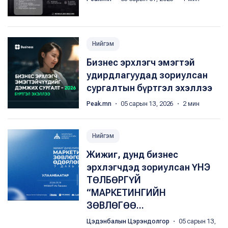
Нийгэм
Бизнес эрхлэгч эмэгтэй
удирдлагуудад зориулсан
сургалтын бүртгэл эхэллээ
Peak.mn
・ 05 сарын 13, 2026 ・ 2 мин
Нийгэм
Жижиг, дунд бизнес
эрхлэгчдэд зориулсан ҮНЭ
ТӨЛБӨРГҮЙ
“МАРКЕТИНГИЙН
ЗӨВЛӨГӨӨ...
Цэдэнбалын Цэрэндолгор
・ 05 сарын 13,