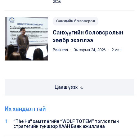
2026
Санхүүгийн боловсрол
Санхүүгийн боловсролын
хөтөлбөр эхэллээ
Peak.mn
・ 04 сарын 24, 2026 ・ 2 мин
Цааш үзэх
Их хандалттай
1
“The Hu" хамтлагийн “WOLF TOTEM” тоглолтын
стратегийн түншээр ХААН Банк ажиллана