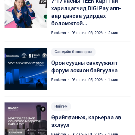
7-17 насны TEEN карттай
харилцагчид DiGi Pay апп-
аар дансаа удирдах
боломжтой...
Peak.mn
・ 06 сарын 08, 2026 ・ 2 мин
Санхүүгийн боловсрол
Орон сууцны санхүүжилт
форум зохион байгуулна
Peak.mn
・ 06 сарын 05, 2026 ・ 1 мин
Нийгэм
Өөрийгөө таньж, карьераа зөв
эхлүүл
Peak.mn
・ 06 сарын 01, 2026 ・ 1 мин