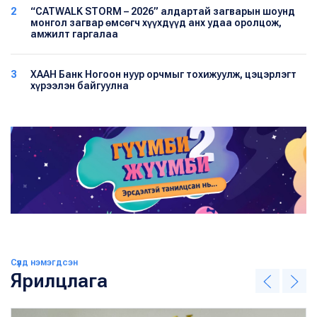
2
“CATWALK STORM – 2026” алдартай загварын шоунд
монгол загвар өмсөгч хүүхдүүд анх удаа оролцож,
амжилт гаргалаа
3
ХААН Банк Ногоон нуур орчмыг тохижуулж, цэцэрлэгт
хүрээлэн байгуулна
Сүүлд нэмэгдсэн
Ярилцлага