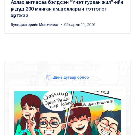
Ахлах ангиасаа бэлдсэн “Үнэт гурван жил”-ийн
үр дүнд 200 мянган ам.долларын тэтгэлэг
хүртжээ
Буяндэлгэрийн Мөнхчимэг
・ 05 сарын 11, 2026
Шинэ дугаар орлоо