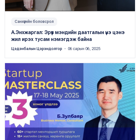
Санхүүгийн боловсрол
А.Энхжаргал: Эрүүл мэндийн даатгалын үнэ цэнэ
жил ирэх тусам нэмэгдэж байна
Цэдэнбалын Цэрэндолгор
・ 06 сарын 06, 2025