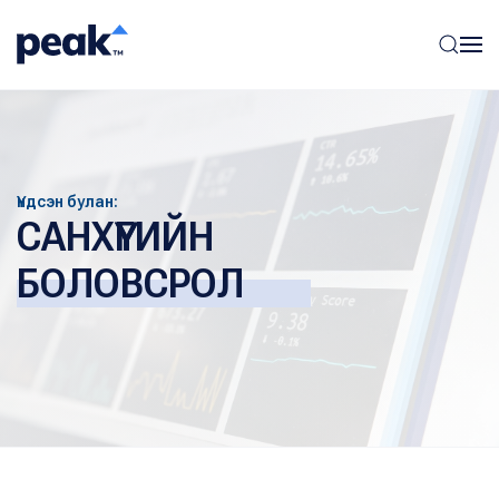
Үндсэн булан:
САНХҮҮГИЙН
БОЛОВСРОЛ