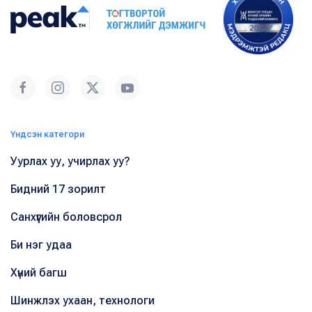
Үндсэн категори
Уурлах уу, учирлах уу?
Бидний 17 зорилт
Санхүүгийн боловсрол
Би нэг удаа
Хүний багш
Шинжлэх ухаан, технологи