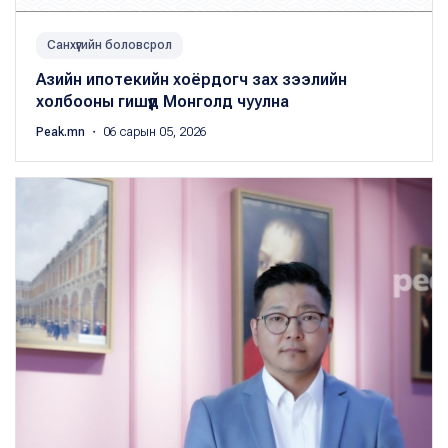
Санхүүгийн боловсрол
Азийн ипотекийн хоёрдогч зах зээлийн
холбооны гишүүд Монголд чуулна
Peak.mn
・ 06 сарын 05, 2026