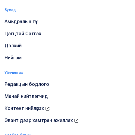
Бусад
Амьдралын түүх
Цэгцтэй Сэтгэх
Дэлхий
Нийгэм
Үйлчилгээ
Редакцын бодлого
Манай нийтлэгчид
Контент нийлүүлэх
Эвэнт дээр хамтран ажиллах