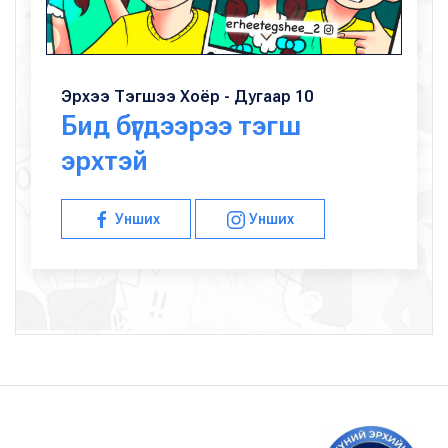
Эрхээ Тэгшээ Хоёр - Дугаар 10
Бид бүгдээрээ тэгш
эрхтэй
Унших
Унших