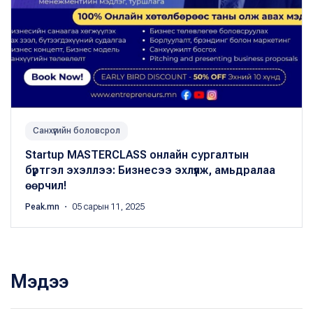
Санхүүгийн боловсрол
Startup MASTERCLASS онлайн сургалтын
бүртгэл эхэллээ: Бизнесээ эхлүүлж, амьдралаа
өөрчил!
Peak.mn
・ 05 сарын 11, 2025
Мэдээ