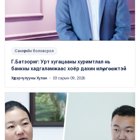
Санхүүгийн боловсрол
Г.Батзориг: Урт хугацааны хуримтлал нь
банкны хадгаламжаас хоёр дахин илүү өгөөжтэй
Хүдэрчулууны Хулан
・ 03 сарын 09, 2026