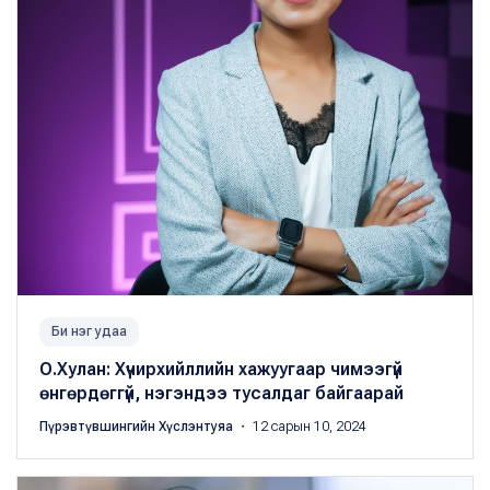
Би нэг удаа
О.Хулан: Хүчирхийллийн хажуугаар чимээгүй
өнгөрдөггүй, нэгэндээ тусалдаг байгаарай
Пүрэвтүвшингийн Хүслэнтуяа
・ 12 сарын 10, 2024