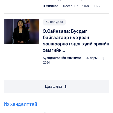
П.Мөнгөнсор
・ 02 сарын 21, 2024 ・ 1 мин
Би нэг удаа
Э.Сайнзаяа: Бусдыг
байгаагаар нь хүлээн
зөвшөөрнө гэдэг хүний эрхийн
хамгийн...
Буяндэлгэрийн Мөнхчимэг
・ 02 сарын 18,
2024
Цааш үзэх
Их хандалттай