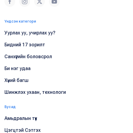
Үндсэн категори
Уурлах уу, учирлах уу?
Бидний 17 зорилт
Санхүүгийн боловсрол
Би нэг удаа
Хүний багш
Шинжлэх ухаан, технологи
Бусад
Амьдралын түүх
Цэгцтэй Сэтгэх