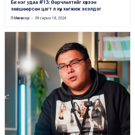
Би нэг удаа #13: Өөрчлөлтийг хүлээн
зөвшөөрсөн цагт л хүн хөгжиж эхэлдэг
П.Мөнгөнсор
・ 09 сарын 18, 2024