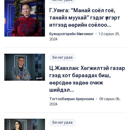
Г.Уянга: “Манай соёл гоё,
танайх муухай” гэдэг үлгэрт
итгээд өөрийн соёлоо...
Буяндэлгэрийн Мөнхчимэг
・ 12 сарын 29,
2024
Би нэг удаа
Ц.Жавхлан: Хөгжилтэй газар
гээд хот бараадах биш,
өөрсдөө хөдөө очиж
шийдэл...
Тогтохбаярын Ариунзаяа
・ 09 сарын 06,
2024
Би нэг удаа