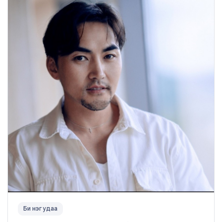
Би нэг удаа