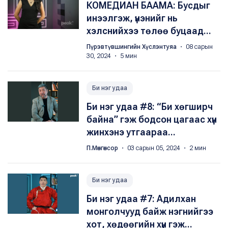
КОМЕДИАН БААМА: Бусдыг
инээлгэж, үнэнийг нь
хэлснийхээ төлөө буцаад...
Пүрэвтүвшингийн Хүслэнтуяа
・ 08 сарын
30, 2024 ・ 5 мин
Би нэг удаа
Би нэг удаа #8: “Би хөгширч
байна” гэж бодсон цагаас хүн
жинхэнэ утгаараа...
П.Мөнгөнсор
・ 03 сарын 05, 2024 ・ 2 мин
Би нэг удаа
Би нэг удаа #7: Адилхан
монголчууд байж нэгнийгээ
хот, хөдөөгийн хүн гэж...