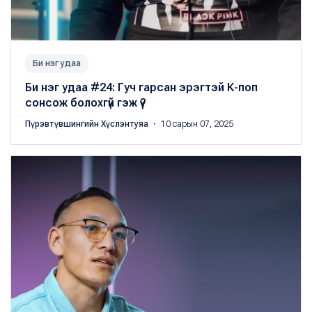
Би нэг удаа
Би нэг удаа #24: Гуч гарсан эрэгтэй К-поп
сонсож болохгүй гэж үү?
Пүрэвтүвшингийн Хүслэнтуяа
・ 10 сарын 07, 2025