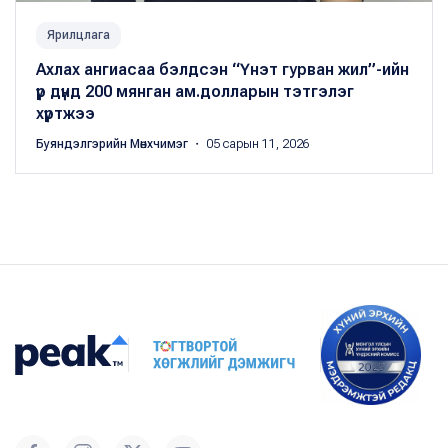
Ярилцлага
Ахлах ангиасаа бэлдсэн “Үнэт гурван жил”-ийн
үр дүнд 200 мянган ам.долларын тэтгэлэг
хүртжээ
Буяндэлгэрийн Мөнхчимэг
・ 05 сарын 11, 2026