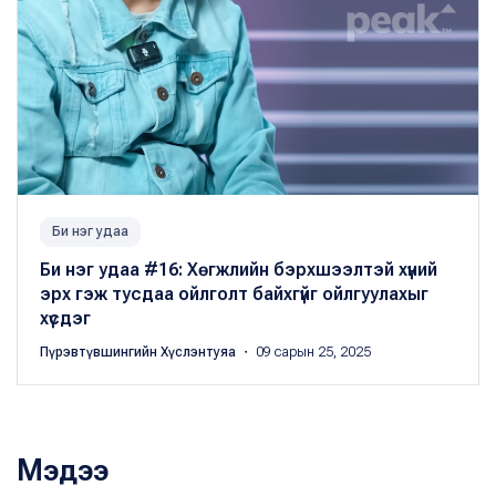
Би нэг удаа
Би нэг удаа #16: Хөгжлийн бэрхшээлтэй хүний
эрх гэж тусдаа ойлголт байхгүйг ойлгуулахыг
хүсдэг
Пүрэвтүвшингийн Хүслэнтуяа
・ 09 сарын 25, 2025
Мэдээ