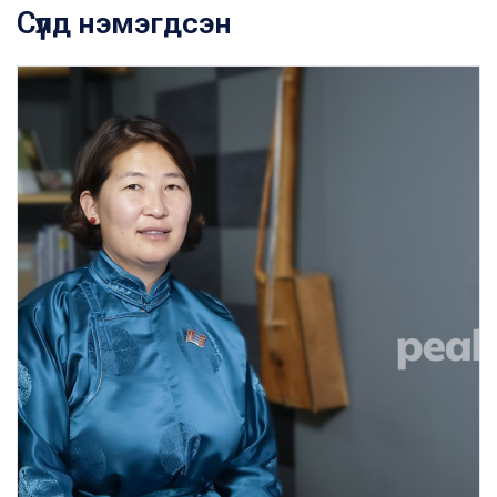
Сүүлд нэмэгдсэн