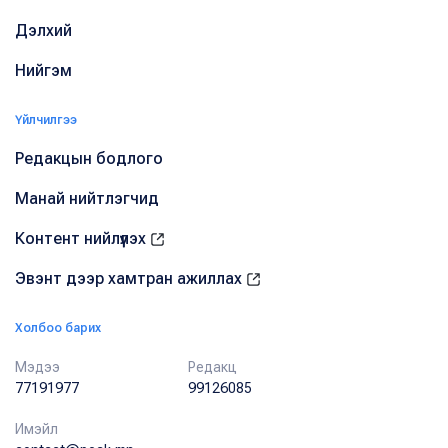
Дэлхий
Нийгэм
Үйлчилгээ
Редакцын бодлого
Манай нийтлэгчид
Контент нийлүүлэх
Эвэнт дээр хамтран ажиллах
Холбоо барих
Мэдээ
Редакц
77191977
99126085
Имэйл