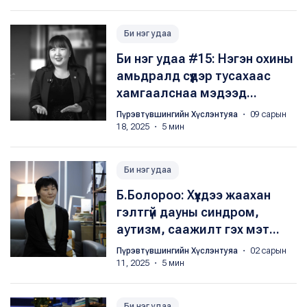
Би нэг удаа
Би нэг удаа #15: Нэгэн охины
амьдралд сүүдэр тусахаас
хамгаалснаа мэдээд...
Пүрэвтүвшингийн Хүслэнтуяа
・ 09 сарын
18, 2025 ・ 5 мин
Би нэг удаа
Б.Болороо: Хүүхдээ жаахан
гэлтгүй дауны синдром,
аутизм, саажилт гэх мэт...
Пүрэвтүвшингийн Хүслэнтуяа
・ 02 сарын
11, 2025 ・ 5 мин
Би нэг удаа