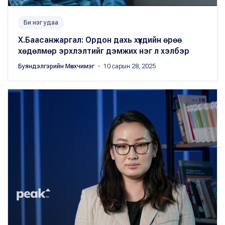
Би нэг удаа
Х.Баасанжаргал: Ордон дахь хүүхдийн өрөө
хөдөлмөр эрхлэлтийг дэмжих нэг л хэлбэр
Буяндэлгэрийн Мөнхчимэг
・ 10 сарын 28, 2025