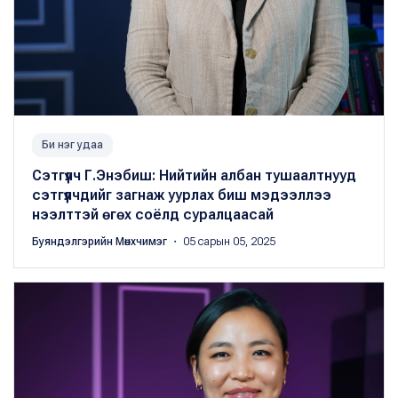
Би нэг удаа
Сэтгүүлч Г.Энэбиш: Нийтийн албан тушаалтнууд
сэтгүүлчдийг загнаж уурлах биш мэдээллээ
нээлттэй өгөх соёлд суралцаасай
Буяндэлгэрийн Мөнхчимэг
・ 05 сарын 05, 2025