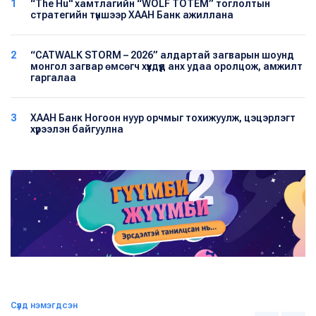
1
“The Hu" хамтлагийн “WOLF TOTEM” тоглолтын
стратегийн түншээр ХААН Банк ажиллана
2
“CATWALK STORM – 2026” алдартай загварын шоунд
монгол загвар өмсөгч хүүхдүүд анх удаа оролцож, амжилт
гаргалаа
3
ХААН Банк Ногоон нуур орчмыг тохижуулж, цэцэрлэгт
хүрээлэн байгуулна
Сүүлд нэмэгдсэн