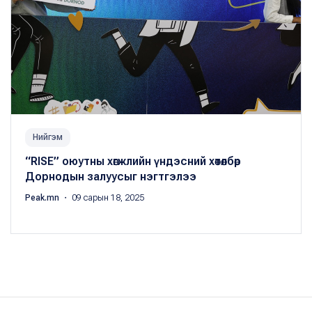
Нийгэм
“RISE” оюутны хөгжлийн үндэсний хөтөлбөр
Дорнодын залуусыг нэгтгэлээ
Peak.mn
・ 09 сарын 18, 2025