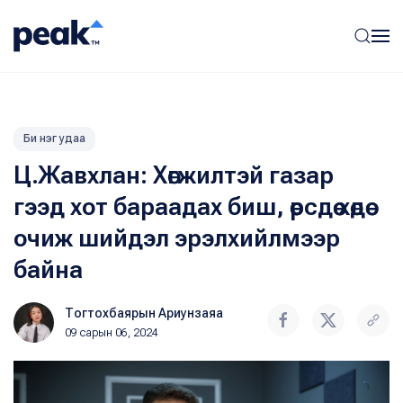
Би нэг удаа
Ц.Жавхлан: Хөгжилтэй газар
гээд хот бараадах биш, өөрсдөө хөдөө
очиж шийдэл эрэлхийлмээр
байна
Тогтохбаярын Ариунзаяа
09 сарын 06, 2024