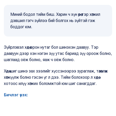
Миний бодол тийм биш. Харин ч хүн өөрөө тэр хөгжил
дэвшил гэгч зүйлээ бий болгох нь зүйтэй гэж
боддог юм.
Зүйрлэвэл хөдөө орон нутаг бол шинэхэн даавуу. Тэр
даавуун дээр хэн нэгэн зүү утас бариад зүү ороож болно,
шаглаад оёж болно, яаж ч оёж болно.
Хөдөө шиг шинэ зах зээлийг хүссэнээрээ зураглаж, төлөвлөж
хөгжүүлж болно гэсэн үг л дээ. Тийм болохоор л хөдөө
хотоос илүү хөгжих боломжтой юм шиг санагддаг.
Бичлэг үзэх: