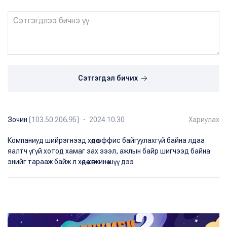
Сэтгэгдэл бичих
Зочин
[103.50.206.95] ・ 2024.10.30
Хариулах
Компаниуд шийрэгнээд хөдөө оффис байгуулахгүй байна лдаа
яалтч үгүй хотод хамаг зах зээл, ажлын байр шигчээд байна
энийг тарааж байж л хөдөө хөгжинө шүү дээ