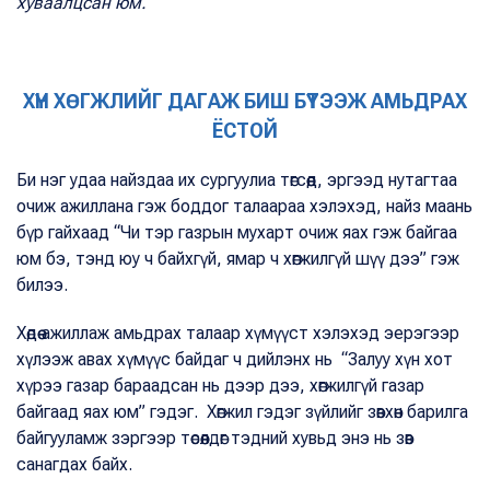
хуваалцсан юм.
ХҮН ХӨГЖЛИЙГ ДАГАЖ БИШ БҮТЭЭЖ АМЬДРАХ
ЁСТОЙ
Би нэг удаа найздаа их сургуулиа төгсөөд, эргээд нутагтаа
очиж ажиллана гэж боддог талаараа хэлэхэд, найз маань
бүр гайхаад “Чи тэр газрын мухарт очиж яах гэж байгаа
юм бэ, тэнд юу ч байхгүй, ямар ч хөгжилгүй шүү дээ” гэж
билээ.
Хөдөө ажиллаж амьдрах талаар хүмүүст хэлэхэд эерэгээр
хүлээж авах хүмүүс байдаг ч дийлэнх нь “3алуу хүн хот
хүрээ газар бараадсан нь дээр дээ, хөгжилгүй газар
байгаад яах юм” гэдэг. Хөгжил гэдэг зүйлийг зөвхөн барилга
байгууламж зэргээр төсөөлдөг тэдний хувьд энэ нь зөв
санагдах байх.