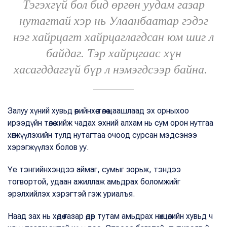
Тэгэхгүй бол бид өргөн уудам газар
нутагтай хэр нь Улаанбаатар гэдэг
нэг хайрцагт хайрцаглагдсан юм шиг л
байдаг. Тэр хайрцгаас хүн
хасагддаггүй бүр л нэмэгдсээр байна.
Залуу хүний хувьд өөрийнхөө төлөө цаашлаад эх орныхоо
ирээдүйн төлөө хийж чадах эхний алхам нь сум орон нутгаа
хөгжүүлэхийн тулд нутагтаа очоод сурсан мэдсэнээ
хэрэгжүүлэх болов уу.
Үе тэнгийнхэндээ аймаг, сумыг зорьж, тэндээ
тогвортой, удаан ажиллаж амьдрах боломжийг
эрэлхийлэх хэрэгтэй гэж уриалъя.
Наад зах нь хөдөө газар өдөр тутам амьдрах нөхцөлийн хувьд ч