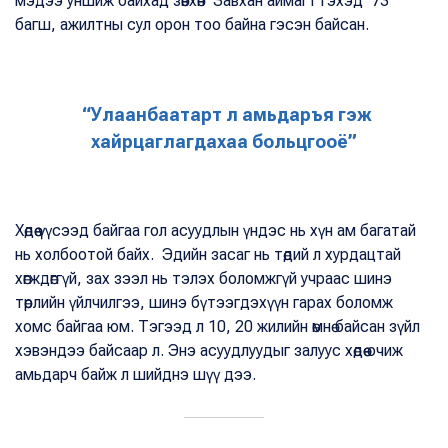
мэдээ уншиж байхад зөвхөн Завхан аймагт гэхэд 73
багш, ажилтны сул орон тоо байна гэсэн байсан.
“Улаанбаатарт л амьдаръя гэж
хайрцаглагдахаа больцгооё”
Хөдөө үүсээд байгаа гол асуудлын үндэс нь хүн ам багатай
нь холбоотой байх. Эдийн засаг нь төдий л хурдацтай
хөгждөггүй, зах зээл нь тэлэх боломжгүй учраас шинэ
төрлийн үйлчилгээ, шинэ бүтээгдэхүүн гарах боломж
хомс байгаа юм. Тэгээд л 10, 20 жилийн өмнө байсан зүйл
хэвэндээ байсаар л. Энэ асуудлуудыг залуус хөдөө очиж
амьдарч байж л шийднэ шүү дээ.