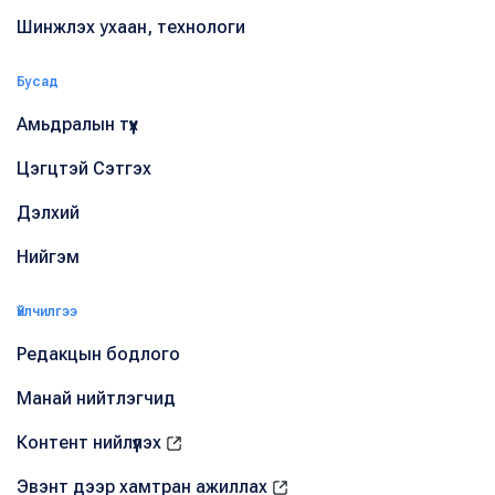
Шинжлэх ухаан, технологи
Бусад
Амьдралын түүх
Цэгцтэй Сэтгэх
Дэлхий
Нийгэм
Үйлчилгээ
Редакцын бодлого
Манай нийтлэгчид
Контент нийлүүлэх
Эвэнт дээр хамтран ажиллах