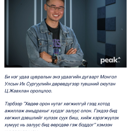
Би нэг удаа цувралын энэ удаагийн дугаарт Монгол
Улсын Их Сургуулийн дөрөвдүгээр түвшний оюутан
Ц.Жавхлан оролцлоо.
Тэрбээр “Хөдөө орон нутаг хөгжилгүй гээд хотод
ажиллаж амьдрахыг хүсдэг залуус олон. Гэхдээ бид
хөгжил дэвшлийг хүлээх суух биш, хийж хэрэгжүүлэх
хүмүүс нь залуус бид өөрсдөө гэж боддог” хэмээн