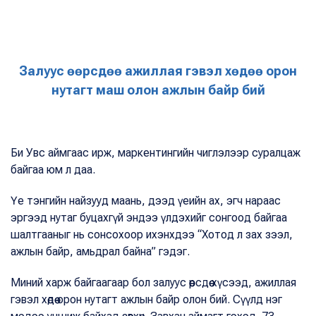
Залуус өөрсдөө ажиллая гэвэл хөдөө орон
нутагт маш олон ажлын байр бий
Би Увс аймгаас ирж, маркентингийн чиглэлээр суралцаж
байгаа юм л даа.
Үе тэнгийн найзууд маань, дээд үеийн ах, эгч нараас
эргээд нутаг буцахгүй эндээ үлдэхийг сонгоод байгаа
шалтгааныг нь сонсохоор ихэнхдээ “Хотод л зах зээл,
ажлын байр, амьдрал байна” гэдэг.
Миний харж байгаагаар бол залуус өөрсдөө хүсээд, ажиллая
гэвэл хөдөө орон нутагт ажлын байр олон бий. Сүүлд нэг