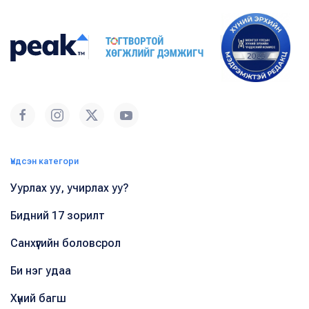
Үндсэн категори
Уурлах уу, учирлах уу?
Бидний 17 зорилт
Санхүүгийн боловсрол
Би нэг удаа
Хүний багш