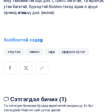
илүү тааламжтай шүү дээ. Стресс багатай, түгжрэлгүй,
утаа багатай. Хүүхэдтэй боллоо гэхэд ядаж л эрүүл
орчинд өсгөнө шүү дээ. (инээв)
Холбоотой сэдвүүд
оюутан
хөгжил
хөдөө
хөдөө орон нутаг
Сэтгэгдэл бичих (1)
Та сэтгэгдэл бичихдээ бусдад хүндэтгэлтэй хандана уу. Ёс бус
сэтгэгдлийг Peak.mn сайт устгах эрхтэй.