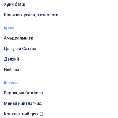
Хүний багш
Шинжлэх ухаан, технологи
Бусад
Амьдралын түүх
Цэгцтэй Сэтгэх
Дэлхий
Нийгэм
Үйлчилгээ
Редакцын бодлого
Манай нийтлэгчид
Контент нийлүүлэх