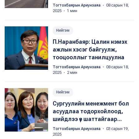
Тогтохбаярын Ариунзаяа
・ 08 сарын 18,
2025 ・ 1 мин
Нийгэм
П.Наранбаяр: Цалин нэмэх
ажлын хэсэг байгуулж,
тооцооллыг танилцуулна
Тогтохбаярын Ариунзаяа
・ 08 сарын 18,
2025 ・ 2 мин
Нийгэм
Сургуулийн менежмент бол
асуудлаа тодорхойлоод,
шийдлээ үе шаттайгаар...
Тогтохбаярын Ариунзаяа
・ 03 сарын 19,
2025