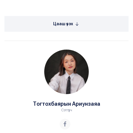
Цааш үзэх
Тогтохбаярын Ариунзаяа
Сэтгүүлч