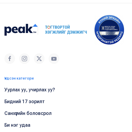
Үндсэн категори
Уурлах уу, учирлах уу?
Бидний 17 зорилт
Санхүүгийн боловсрол
Би нэг удаа