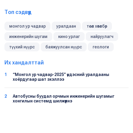
Топ сэдвүүд
монгол ур чадвар
уралдаан
төсөл хөтөлбөр
инженерийн шугам
кино урлаг
найруулагч
түүхий нүүрс
баяжуулсан нүүрс
геологи
Их хандалттай
1
“Монгол ур чадвар-2025” үндэсний уралдааны
хоёрдугаар шат эхэллээ
2
Автобусны буудал орчмын инженерийн шугамыг
хонгилын системд шилжүүлнэ