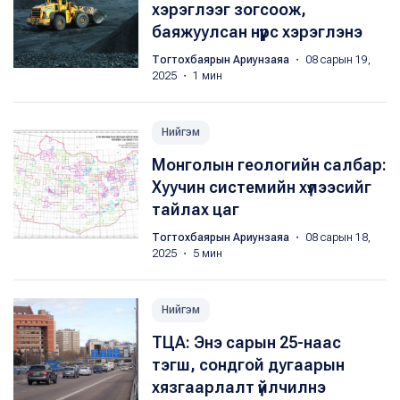
хэрэглээг зогсоож,
баяжуулсан нүүрс хэрэглэнэ
Тогтохбаярын Ариунзаяа
・ 08 сарын 19,
2025 ・ 1 мин
Нийгэм
Монголын геологийн салбар:
Хуучин системийн хүлээсийг
тайлах цаг
Тогтохбаярын Ариунзаяа
・ 08 сарын 18,
2025 ・ 5 мин
Нийгэм
ТЦА: Энэ сарын 25-наас
тэгш, сондгой дугаарын
хязгаарлалт үйлчилнэ