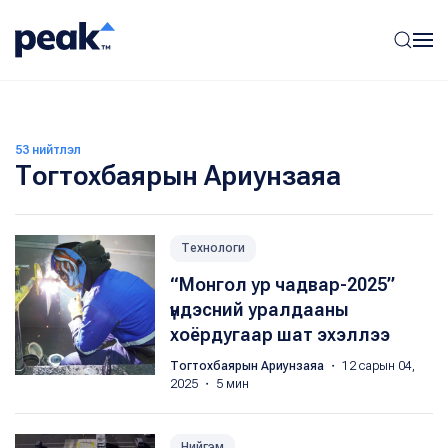
53 нийтлэл
Тогтохбаярын Ариунзаяа
Технологи
“Монгол ур чадвар-2025”
үндэсний уралдааны
хоёрдугаар шат эхэллээ
Тогтохбаярын Ариунзаяа
・ 12 сарын 04,
2025 ・ 5 мин
Нийгэм