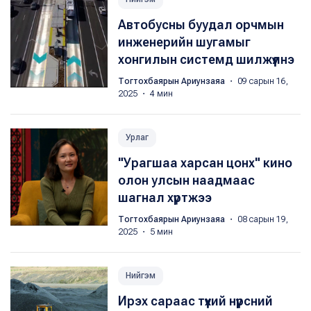
Автобусны буудал орчмын
инженерийн шугамыг
хонгилын системд шилжүүлнэ
Тогтохбаярын Ариунзаяа
・ 09 сарын 16,
2025 ・ 4 мин
Урлаг
"Урагшаа харсан цонх" кино
олон улсын наадмаас
шагнал хүртжээ
Тогтохбаярын Ариунзаяа
・ 08 сарын 19,
2025 ・ 5 мин
Нийгэм
Ирэх сараас түүхий нүүрсний