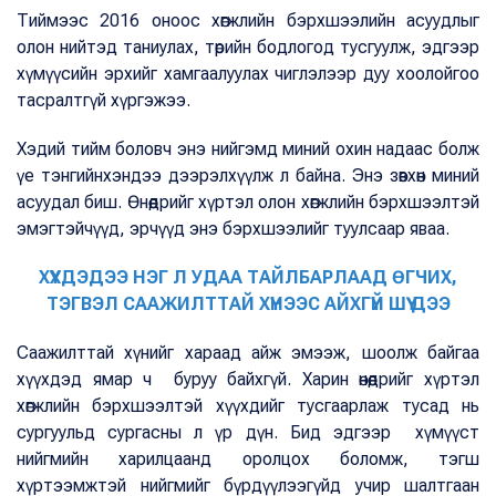
Тиймээс 2016 оноос хөгжлийн бэрхшээлийн асуудлыг
олон нийтэд таниулах, төрийн бодлогод тусгуулж, эдгээр
хүмүүсийн эрхийг хамгаалуулах чиглэлээр дуу хоолойгоо
тасралтгүй хүргэжээ.
Хэдий тийм боловч энэ нийгэмд миний охин надаас болж
үе тэнгийнхэндээ дээрэлхүүлж л байна. Энэ зөвхөн миний
асуудал биш. Өнөөдрийг хүртэл олон хөгжлийн бэрхшээлтэй
эмэгтэйчүүд, эрчүүд энэ бэрхшээлийг туулсаар яваа.
ХҮҮХДЭДЭЭ НЭГ Л УДАА ТАЙЛБАРЛААД ӨГЧИХ,
ТЭГВЭЛ СААЖИЛТТАЙ ХҮНЭЭС АЙХГҮЙ ШҮҮ ДЭЭ
Саажилттай хүнийг хараад айж эмээж, шоолж байгаа
хүүхдэд ямар ч буруу байхгүй. Харин өнөөдрийг хүртэл
хөгжлийн бэрхшээлтэй хүүхдийг тусгаарлаж тусад нь
сургуульд сургасны л үр дүн. Бид эдгээр хүмүүст
нийгмийн харилцаанд оролцох боломж, тэгш
хүртээмжтэй нийгмийг бүрдүүлээгүйд учир шалтгаан