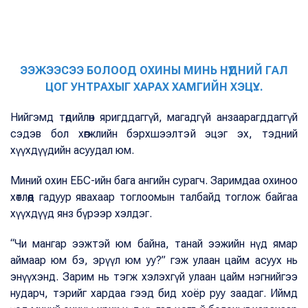
ЭЭЖЭЭСЭЭ БОЛООД ОХИНЫ МИНЬ НҮДНИЙ ГАЛ
ЦОГ УНТРАХЫГ ХАРАХ ХАМГИЙН ХЭЦҮҮ...
Нийгэмд төдийлөн яригддаггүй, магадгүй анзаарагддаггүй
сэдэв бол хөгжлийн бэрхшээлтэй эцэг эх, тэдний
хүүхдүүдийн асуудал юм.
Миний охин ЕБС-ийн бага ангийн сурагч. Заримдаа охиноо
хөтлөөд гадуур явахаар тоглоомын талбайд тоглож байгаа
хүүхдүүд янз бүрээр хэлдэг.
“Чи мангар ээжтэй юм байна, танай ээжийн нүд ямар
аймаар юм бэ, эрүүл юм уу?” гэж улаан цайм асуух нь
энүүхэнд. Зарим нь тэгж хэлэхгүй улаан цайм нэгнийгээ
нударч, тэрийг хардаа гээд бид хоёр руу заадаг. Иймд