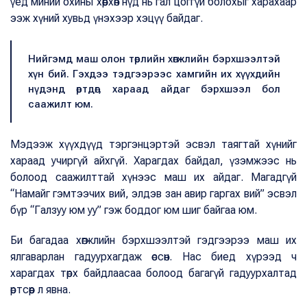
үед миний охины хөөрхөн нүд нь гал цоггүй болохыг харахаар
ээж хүний хувьд үнэхээр хэцүү байдаг.
Нийгэмд маш олон төрлийн хөгжлийн бэрхшээлтэй
хүн бий. Гэхдээ тэдгээрээс хамгийн их хүүхдийн
нүдэнд өртдөг, хараад айдаг бэрхшээл бол
саажилт юм.
Мэдээж хүүхдүүд тэргэнцэртэй эсвэл таягтай хүнийг
хараад учиргүй айхгүй. Харагдах байдал, үзэмжээс нь
болоод саажилттай хүнээс маш их айдаг. Магадгүй
“Намайг гэмтээчих вий, элдэв зан авир гаргах вий” эсвэл
бүр “Галзуу юм уу” гэж боддог юм шиг байгаа юм.
Би багадаа хөгжлийн бэрхшээлтэй гэдгээрээ маш их
ялгаварлан гадуурхагдаж өссөн. Нас биед хүрээд ч
харагдах төрх байдлаасаа болоод багагүй гадуурхалтад
өртсөөр л явна.