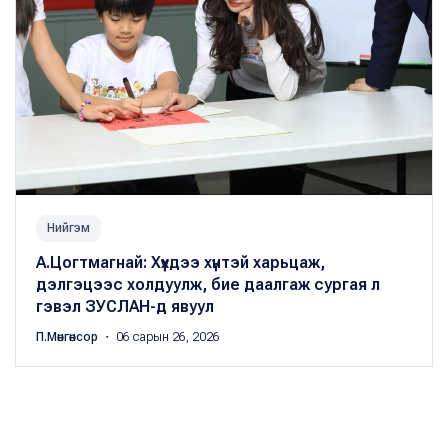
Нийгэм
А.Цогтмагнай: Хүүхдээ хүнтэй харьцаж,
дэлгэцээс холдуулж, бие даалгаж сургая л
гэвэл ЗУСЛАН-д явуул
П.Мөнгөнсор
・ 06 сарын 26, 2026