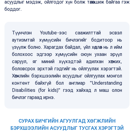
асуудлыг мэдэж, ойлгодог хүн болж төлөвшиж байгаа гэж
боддог.
Түүнчлэн Youtube-ээс саажилттай эсвэл
аутизмтай хүмүүсийн бичлэгийг бодитоор нь
үзүүлж болно. Харагдах байдал, үйл хөдлөл нь л ийм
болохоос эдгээр хүмүүсийн оюун ухаан эрүүл
саруул, яг миний хүүхэдтэй адилхан хөгжих,
боловсрох эрхтэй гэдгийг нь ойлгуулах хэрэгтэй.
Хөгжлийн бэрхшээлийн асуудлыг ойлгуулах монгол
контент байхгүй бол англиар "Understanding
Disabilities (for kids)" гээд хайхад л маш олон
бичлэг гараад ирнэ.
СУРАХ БИЧГИЙН АГУУЛГАД ХӨГЖЛИЙН
БЭРХШЭЭЛИЙН АСУУДЛЫГ ТУСГАХ ХЭРЭГТЭЙ