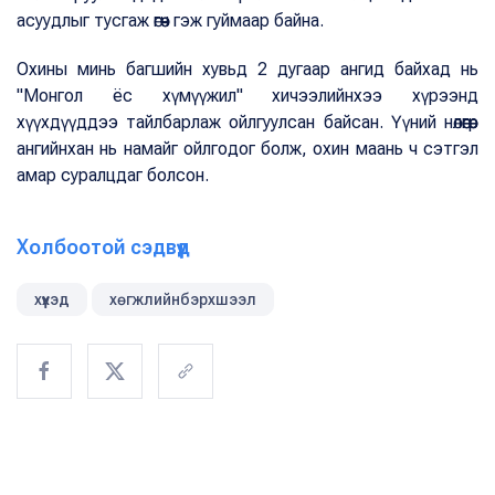
асуудлыг тусгаж өгөөч гэж гуймаар байна.
Охины минь багшийн хувьд 2 дугаар ангид байхад нь
"Монгол ёс хүмүүжил" хичээлийнхээ хүрээнд
хүүхдүүддээ тайлбарлаж ойлгуулсан байсан. Үүний нөлөөгөөр
ангийнхан нь намайг ойлгодог болж, охин маань ч сэтгэл
амар суралцдаг болсон.
Холбоотой сэдвүүд
хүүхэд
хөгжлийнбэрхшээл