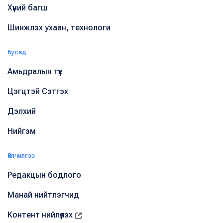
Хүний багш
Шинжлэх ухаан, технологи
Бусад
Амьдралын түүх
Цэгцтэй Сэтгэх
Дэлхий
Нийгэм
Үйлчилгээ
Редакцын бодлого
Манай нийтлэгчид
Контент нийлүүлэх