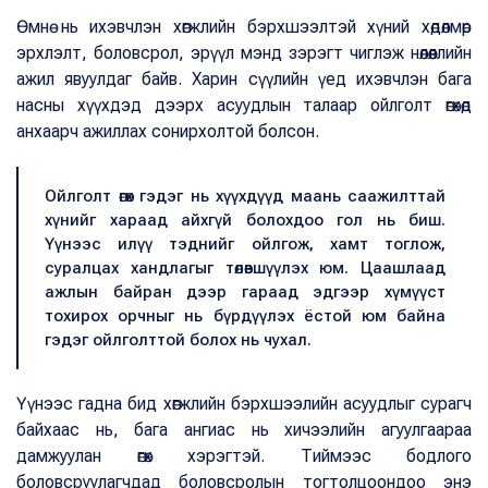
Өмнө нь ихэвчлэн хөгжлийн бэрхшээлтэй хүний хөдөлмөр
эрхлэлт, боловсрол, эрүүл мэнд зэрэгт чиглэж нөлөөллийн
ажил явуулдаг байв. Харин сүүлийн үед ихэвчлэн бага
насны хүүхдэд дээрх асуудлын талаар ойлголт өгөхөд
анхаарч ажиллах сонирхолтой болсон.
Ойлголт өгөх гэдэг нь хүүхдүүд маань саажилттай
хүнийг хараад айхгүй болохдоо гол нь биш.
Үүнээс илүү тэднийг ойлгож, хамт тоглож,
суралцах хандлагыг төлөвшүүлэх юм. Цаашлаад
ажлын байран дээр гараад эдгээр хүмүүст
тохирох орчныг нь бүрдүүлэх ёстой юм байна
гэдэг ойлголттой болох нь чухал.
Үүнээс гадна бид хөгжлийн бэрхшээлийн асуудлыг сурагч
байхаас нь, бага ангиас нь хичээлийн агуулгаараа
дамжуулан өгөх хэрэгтэй. Тиймээс бодлого
боловсруулагчдад боловсролын тогтолцоондоо энэ