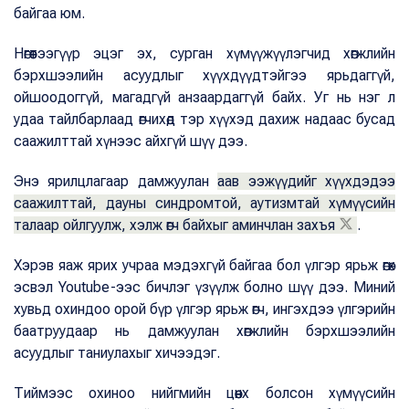
байгаа юм.
Нөгөөтээгүүр эцэг эх, сурган хүмүүжүүлэгчид хөгжлийн
бэрхшээлийн асуудлыг хүүхдүүдтэйгээ ярьдаггүй,
ойшоодоггүй, магадгүй анзаардаггүй байх. Уг нь нэг л
удаа тайлбарлаад өгчихөд тэр хүүхэд дахиж надаас бусад
саажилттай хүнээс айхгүй шүү дээ.
Энэ ярилцлагаар дамжуулан
аав ээжүүдийг хүүхдэдээ
саажилттай, дауны синдромтой, аутизмтай хүмүүсийн
талаар ойлгуулж, хэлж өгч байхыг аминчлан захъя
.
Хэрэв яаж ярих учраа мэдэхгүй байгаа бол үлгэр ярьж өгөх
эсвэл Youtube-ээс бичлэг үзүүлж болно шүү дээ. Миний
хувьд охиндоо орой бүр үлгэр ярьж өгч, ингэхдээ үлгэрийн
баатруудаар нь дамжуулан хөгжлийн бэрхшээлийн
асуудлыг таниулахыг хичээдэг.
Тиймээс охиноо нийгмийн цөөнх болсон хүмүүсийн