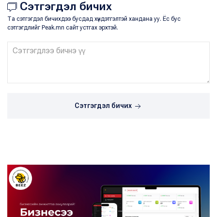
Сэтгэгдэл бичих
Та сэтгэгдэл бичихдээ бусдад хүндэтгэлтэй хандана уу. Ёс бус
сэтгэгдлийг Peak.mn сайт устгах эрхтэй.
Сэтгэгдэл бичих