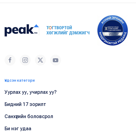
Үндсэн категори
Уурлах уу, учирлах уу?
Бидний 17 зорилт
Санхүүгийн боловсрол
Би нэг удаа