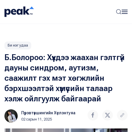
Би нэг удаа
Б.Болороо: Хүүхдээ жаахан гэлтгүй
дауны синдром, аутизм,
саажилт гэх мэт хөгжлийн
бэрхшээлтэй хүмүүсийн талаар
хэлж ойлгуулж байгаарай
Пүрэвтүвшингийн Хүслэнтуяа
02 сарын 11, 2025