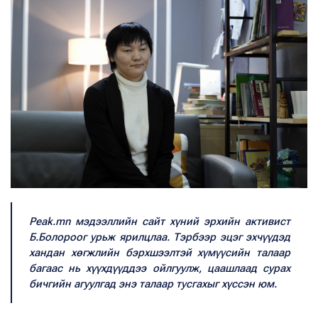
Peak.mn мэдээллийн сайт хүний эрхийн активист
Б.Болороог урьж ярилцлаа. Тэрбээр эцэг эхчүүдэд
хандан хөгжлийн бэрхшээлтэй хүмүүсийн талаар
багаас нь хүүхдүүддээ ойлгуулж, цаашлаад сурах
бичгийн агуулгад энэ талаар тусгахыг хүссэн юм.