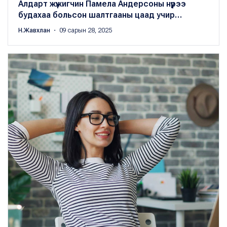
Алдарт жүжигчин Памела Андерсоны нүүрээ
будахаа больсон шалтгааны цаад учир…
Н.Жавхлан
・ 09 сарын 28, 2025