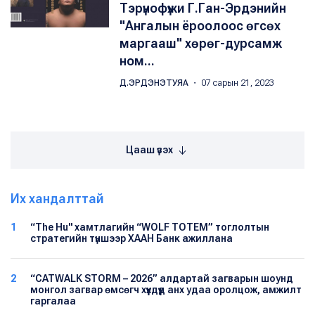
Тэрүнофүжи Г.Ган-Эрдэнийн
"Ангалын ёроолоос өгсөх
маргааш" хөрөг-дурсамж
ном...
Д.ЭРДЭНЭТУЯА
・ 07 сарын 21, 2023
Цааш үзэх
Их хандалттай
1
“The Hu" хамтлагийн “WOLF TOTEM” тоглолтын
стратегийн түншээр ХААН Банк ажиллана
2
“CATWALK STORM – 2026” алдартай загварын шоунд
монгол загвар өмсөгч хүүхдүүд анх удаа оролцож, амжилт
гаргалаа