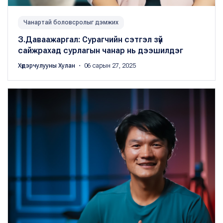
Чанартай боловсролыг дэмжих
З.Даваажаргал: Сурагчийн сэтгэл зүй
сайжрахад сурлагын чанар нь дээшилдэг
Хүдэрчулууны Хулан
・ 06 сарын 27, 2025