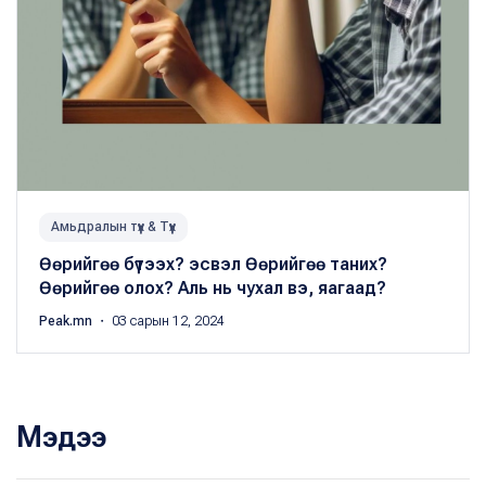
Амьдралын түүх & Түүх
Өөрийгөө бүтээх? эсвэл Өөрийгөө таних?
Өөрийгөө олох? Аль нь чухал вэ, яагаад?
Peak.mn
・ 03 сарын 12, 2024
Мэдээ