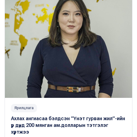
Ярилцлага
Ахлах ангиасаа бэлдсэн “Үнэт гурван жил”-ийн
үр дүнд 200 мянган ам.долларын тэтгэлэг
хүртжээ