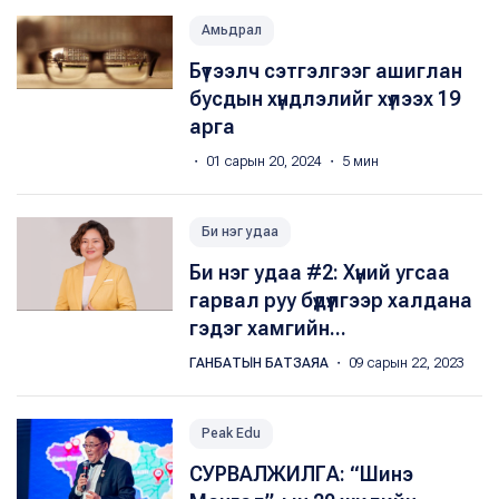
Амьдрал
Бүтээлч сэтгэлгээг ашиглан
бусдын хүндлэлийг хүлээх 19
арга
・ 01 сарын 20, 2024 ・ 5 мин
Би нэг удаа
Би нэг удаа #2: Хүний угсаа
гарвал руу бүдүүлгээр халдана
гэдэг хамгийн...
ГАНБАТЫН БАТЗАЯА
・ 09 сарын 22, 2023
Peak Edu
СУРВАЛЖИЛГА: “Шинэ