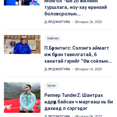
Монгол”-ын 20 жилийн
туршлага, ноу-хау ерөнхий
боловсролын...
Д.ЭРДЭНЭТУЯА
・ 08 сарын 24, 2023
Нийгэм
П.Бүрэнтөгс: Сэлэнгэ аймагт
иж бүрэн тавилгатай, 6
ханатай гэрийг “Өв соёлын...
Д.ЭРДЭНЭТУЯА
・ 08 сарын 14, 2023
Урлаг
Реппер TunderZ: Шантрах
өдрүүд байсан ч маргааш нь би
дахиад л сэргэдэг
Д.ЭРДЭНЭТУЯА
・ 08 сарын 04, 2023