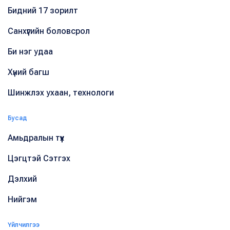
Бидний 17 зорилт
Санхүүгийн боловсрол
Би нэг удаа
Хүний багш
Шинжлэх ухаан, технологи
Бусад
Амьдралын түүх
Цэгцтэй Сэтгэх
Дэлхий
Нийгэм
Үйлчилгээ