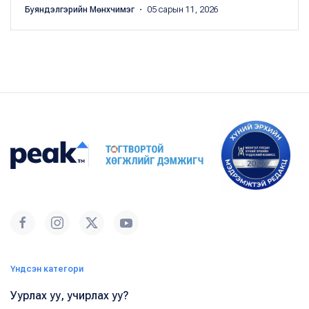
Буяндэлгэрийн Мөнхчимэг
・ 05 сарын 11, 2026
Үндсэн категори
Уурлах уу, учирлах уу?