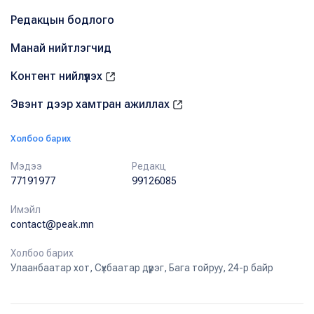
Редакцын бодлого
Манай нийтлэгчид
Контент нийлүүлэх
Эвэнт дээр хамтран ажиллах
Холбоо барих
Мэдээ
Редакц
77191977
99126085
Имэйл
contact@peak.mn
Холбоо барих
Улаанбаатар хот, Сүхбаатар дүүрэг, Бага тойруу, 24-р байр