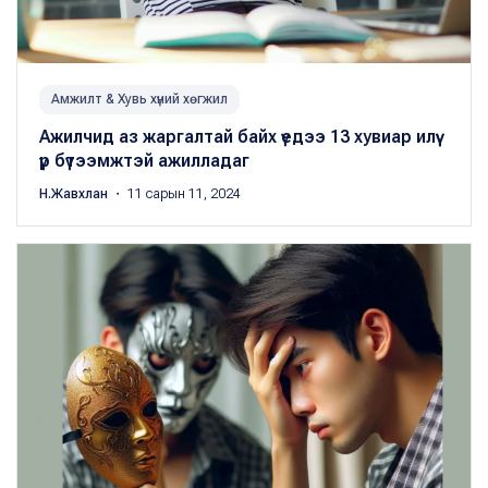
Амжилт & Хувь хүний хөгжил
Ажилчид аз жаргалтай байх үедээ 13 хувиар илүү
үр бүтээмжтэй ажилладаг
Н.Жавхлан
・ 11 сарын 11, 2024