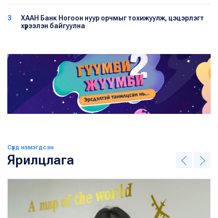
3
ХААН Банк Ногоон нуур орчмыг тохижуулж, цэцэрлэгт
хүрээлэн байгуулна
Сүүлд нэмэгдсэн
Ярилцлага