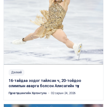
Дэлхий
16-тайдаа зодог тайлсан ч, 20-тойдоо
олимпын аварга болсон Алисагийн түүх
Пүрэвтүвшингийн Хүслэнтуяа
・ 02 сарын 24, 2026