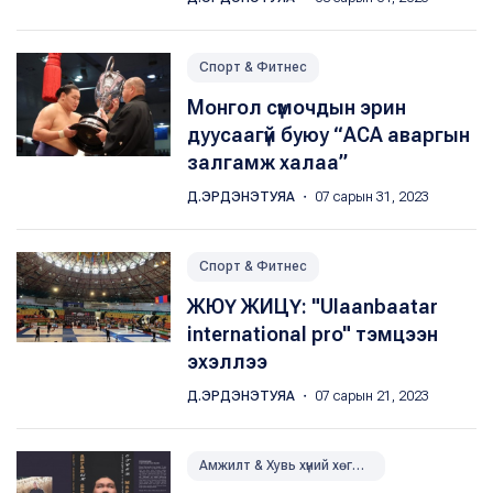
Спорт & Фитнес
Монгол сүмочдын эрин
дуусаагүй буюу “АСА аваргын
залгамж халаа”
Д.ЭРДЭНЭТУЯА
・ 07 сарын 31, 2023
Спорт & Фитнес
ЖЮҮ ЖИЦҮ: "Ulaanbaatar
international pro" тэмцээн
эхэллээ
Д.ЭРДЭНЭТУЯА
・ 07 сарын 21, 2023
Амжилт & Хувь хүний хөгжил