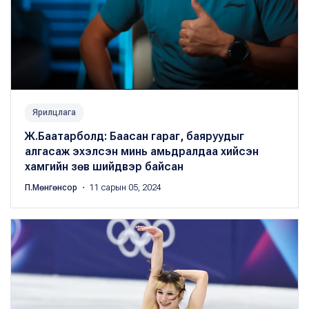
Ярилцлага
Ж.Баатарболд: Баасан гараг, баяруудыг
алгасаж эхэлсэн минь амьдралдаа хийсэн
хамгийн зөв шийдвэр байсан
П.Мөнгөнсор
・ 11 сарын 05, 2024