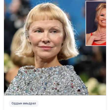
Оддын амьдрал