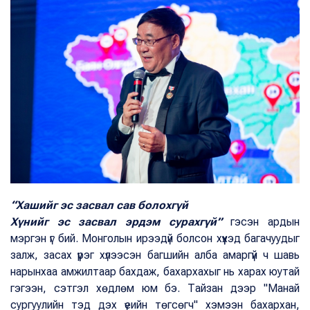
“Хашийг эс засвал сав болохгүй
Хүнийг эс засвал эрдэм сурахгүй”
гэсэн ардын
мэргэн үг бий. Монголын ирээдүй болсон хүүхэд багачуудыг
залж, засах үүрэг хүлээсэн багшийн алба амаргүй ч шавь
нарынхаа амжилтаар бахдаж, бахархахыг нь харах юутай
гэгээн, сэтгэл хөдлөм юм бэ. Тайзан дээр "Манай
сургуулийн тэд дэх үеийн төгсөгч" хэмээн бахархан,