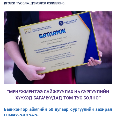
үргэлж тусалж дэмжиж ажиллана.
“МЕНЕЖМЕНТЭЭ САЙЖРУУЛАХ НЬ СУРГУУЛИЙН
ХҮҮХЭД БАГАЧУУДАД ТОМ ТУС БОЛНО”
Баянхонгор аймгийн 50 дугаар сургуулийн захирал
Ц.МӨНХ-ЭРДЭНЭ: