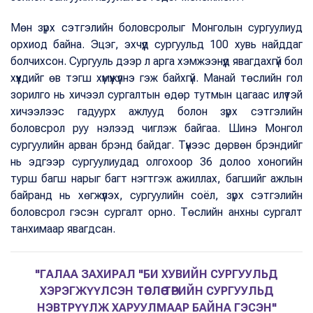
Мөн зүрх сэтгэлийн боловсролыг Монголын сургуулиуд
орхиод байна. Эцэг, эхчүүд сургуульд 100 хувь найддаг
болчихсон. Сургууль дээр л арга хэмжээнүүд явагдахгүй бол
хүүхдийг өв тэгш хүмүүжүүлнэ гэж байхгүй. Манай төслийн гол
зорилго нь хичээл сургалтын өдөр тутмын цагаас илүүтэй
хичээлээс гадуурх ажлууд болон зүрх сэтгэлийн
боловсрол руу нэлээд чиглэж байгаа. Шинэ Монгол
сургуулийн арван брэнд байдаг. Түүнээс дөрвөн брэндийг
нь эдгээр сургуулиудад олгохоор 36 долоо хоногийн
турш багш нарыг багт нэгтгэж ажиллах, багшийг ажлын
байранд нь хөгжүүлэх, сургуулийн соёл, зүрх сэтгэлийн
боловсрол гэсэн сургалт орно. Төслийн анхны сургалт
танхимаар явагдсан.
"ГАЛАА ЗАХИРАЛ "БИ ХУВИЙН СУРГУУЛЬД
ХЭРЭГЖҮҮЛСЭН ТӨСЛӨӨ ТӨРИЙН СУРГУУЛЬД
НЭВТРҮҮЛЖ ХАРУУЛМААР БАЙНА ГЭСЭН"