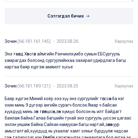
Сэтгэгдэл бичих
Зочин
[66.181.161.145] ・ 2023.08.26
Хариулах
Энэ төсөлд Хөвсгөл аймгийн Рэнчинлхүмбэ сумын ЕБСургууль
хамрагдах болсонд сургуулийнхаа захирал удирдлага багш
нартаа баяр хүргэж амжилт хүсье
Зочин
[66.181.189.121] ・ 2023.08.25
Хариулах
Баяр хүргэе.Миний хоёр зээ хүү энэ сургуулийг төгссөн ба нэг
охин минь 9 дүгээр ангийн сурагч болсон.Ямар ч байсан
хүүхдүүд минь зөв төлөвшсөн,зөв хүмүүс болсон нь илт байдагт
баялаж байна.Галаа багшийн тухай энэ сургууль үүссэн цагаас
эхлэн уншиж байна.Сайхан намуухан багш нартай,зөөлөн уур
амьсгалтай,хүүхдүүд нь ухаалаг хамт олныг бүрдүүлж чадсан
гэж талархдаг юм.Хөтөлбөр хэрэгжүүлэх санаачлага бол аугаа эх