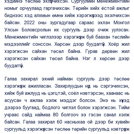
хэдийнэ төслөө эхлүүлчихсэн. Сургуулийн менежментийн
номыг орчуулаад гаргачихсан. Төрийн хийх ёстой ажлыг
биднээс хэд алхмын өмнө хийж хэрэгжүүлээд эхэлчихсэн
байсан. 2022 оны зургадугаар сараас эхлэн Монгол
Улсын Боловсролын их сургууль дээр очиж уулзсан.
Менежментийн чиглэлээр хэрэгжүүлж буй баахан төслийн
мэдээллийг сонссон. Хөрсөн дээр буудаггүй. Хоёр жил
хэрэгжсэн сайхан төсөл байна. Гурав дөрвөн жил
хэрэгжсэн сайхан төсөл байна. Нэг л хөрсөн дээр
буудаггүй.
Галаа захирал эхний найман сургууль дээр төслөө
хэрэгжүүлж ажилласан. Захирлуудын нүд нь сэргэчихсэн,
хийж буй ажлууд нь цэгцтэй, соёл нэвтэрсэн, хаанаас нь
асуусан ч ажлаа хэлж мэддэг болсон. Энэ нь хүүхэд
дээрээ буугаад, бодлого чиглэл болон хэрэгжсэн. Тийм
учраас сайд наймаа 80 болгооч ээ гэсэн санал хэлж
байсан. Галаа захирал 60 насныхаа ой дээр би хувийн
сургуульд хэрэгжүүлсэн төслөө төрийн сургуульд нэвтрүүлж