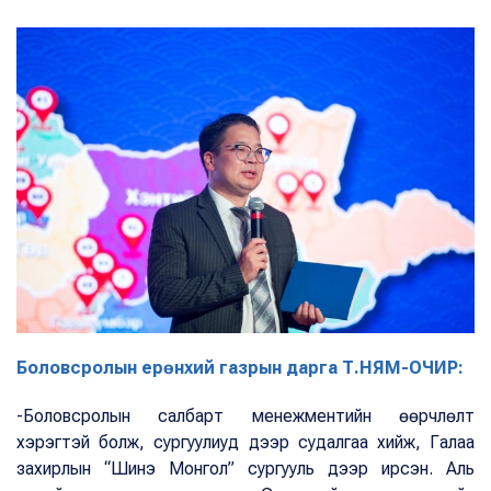
Боловсролын ерөнхий газрын дарга Т.НЯМ-ОЧИР:
-Боловсролын салбарт менежментийн өөрчлөлт
хэрэгтэй болж, сургуулиуд дээр судалгаа хийж, Галаа
захирлын “Шинэ Монгол” сургууль дээр ирсэн. Аль