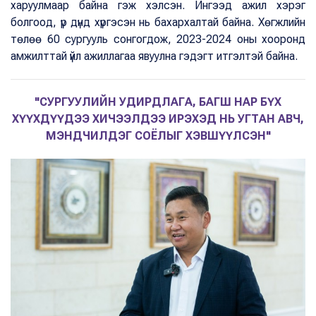
харуулмаар байна гэж хэлсэн. Ингээд ажил хэрэг
болгоод, үр дүнд хүргэсэн нь бахархалтай байна. Хөгжлийн
төлөө 60 сургууль сонгогдож, 2023-2024 оны хооронд
амжилттай үйл ажиллагаа явуулна гэдэгт итгэлтэй байна.
"СУРГУУЛИЙН УДИРДЛАГА, БАГШ НАР БҮХ
ХҮҮХДҮҮДЭЭ ХИЧЭЭЛДЭЭ ИРЭХЭД НЬ УГТАН АВЧ,
МЭНДЧИЛДЭГ СОЁЛЫГ ХЭВШҮҮЛСЭН"