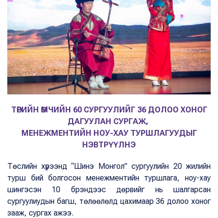
ТӨРИЙН ӨМЧИЙН 60 СУРГУУЛИЙГ 36 ДОЛОО ХОНОГ
ДАГУУЛАН СУРГАЖ,
МЕНЕЖМЕНТИЙН НОУ-ХАУ ТУРШЛАГУУДЫГ
НЭВТРҮҮЛНЭ
Төслийн хүрээнд “Шинэ Монгол” сургуулийн 20 жилийн
турш бий болгосон менежментийн туршлага, ноу-хау
шингэсэн 10 брэндээс дөрвийг нь шалгарсан
сургуулиудын багш, төлөөлөлд цахимаар 36 долоо хоног
зааж, сургах ажээ.