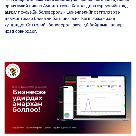
оронч хүний жишээ.Амжилт хүсье.Хамрагдсан сургуулийнханд
амжилт хүсье.Би боловсролын шинэчлэлийг сэтгэлээрээ
дэмжигч эмээ байна.Би багшийн охин .Багш ээжээ ихэд
хүндэлдэг.Сэтгэлийн боловсрол ,аюулгүй байдлын талаар
ихэд сонирхдог.