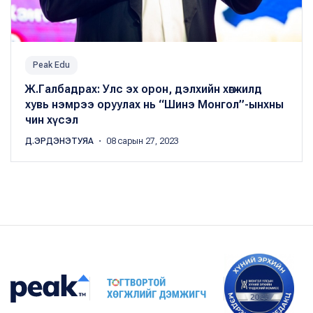
Peak Edu
Ж.Галбадрах: Улс эх орон, дэлхийн хөгжилд
хувь нэмрээ оруулах нь “Шинэ Монгол”-ынхны
чин хүсэл
Д.ЭРДЭНЭТУЯА
・ 08 сарын 27, 2023