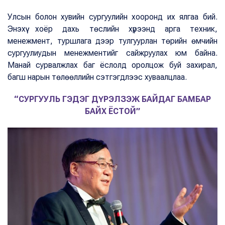
Улсын болон хувийн сургуулийн хооронд их ялгаа бий.
Энэхүү хоёр дахь төслийн хүрээнд арга техник,
менежмент, туршлага дээр тулгуурлан төрийн өмчийн
сургуулиудын менежментийг сайжруулах юм байна.
Манай сурвалжлах баг ёслолд оролцож буй захирал,
багш нарын төлөөллийн сэтгэгдлээс хуваалцлаа.
“СУРГУУЛЬ ГЭДЭГ ДҮРЭЛЗЭЖ БАЙДАГ БАМБАР
БАЙХ ЁСТОЙ”