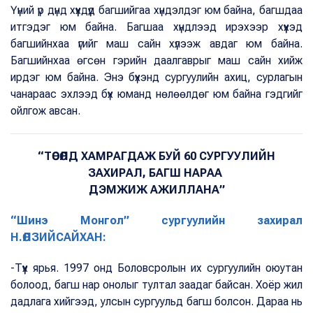
Үүний үр дүнд хүүхдүүд багшийгаа хүндэлдэг юм байна, багшдаа
итгэдэг юм байна. Багшаа хүндлээд ирэхээр хүүхэд
багшийнхаа үгийг маш сайн хүлээж авдаг юм байна.
Багшийнхаа өгсөн гэрийн даалгаврыг маш сайн хийж
ирдэг юм байна. Энэ бүхэнд сургуулийн ахиц, сурлагын
чанараас эхлээд бүх юманд нөлөөлдөг юм байна гэдгийг
ойлгож авсан.
“ТӨСӨЛД ХАМРАГДАЖ БУЙ 60 СУРГУУЛИЙН
ЗАХИРАЛ, БАГШ НАРАА
ДЭМЖИЖ АЖИЛЛАНА”
“Шинэ Монгол” сургуулийн захирал
Н.ӨЛЗИЙСАЙХАН:
-Түүх ярья. 1997 онд Боловсролын их сургуулийн оюутан
болоод, багш нар онолыг тултал заадаг байсан. Хоёр жил
дадлага хийгээд, улсын сургуульд багш болсон. Дараа нь