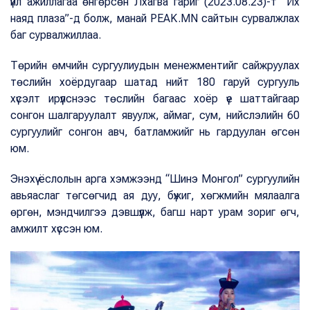
үйл ажиллагаа өнгөрсөн Лхагва гариг (2023.08.23)-т “Их
наяд плаза”-д болж, манай PEAK.MN сайтын сурвалжлах
баг сурвалжиллаа.
Төрийн өмчийн сургуулиудын менежментийг сайжруулах
төслийн хоёрдугаар шатад нийт 180 гаруй сургууль
хүсэлт ирүүлснээс төслийн багаас хоёр үе шаттайгаар
сонгон шалгаруулалт явуулж, аймаг, сум, нийслэлийн 60
сургуулийг сонгон авч, батламжийг нь гардуулан өгсөн
юм.
Энэхүү ёслолын арга хэмжээнд “Шинэ Монгол” сургуулийн
авьяаслаг төгсөгчид ая дуу, бүжиг, хөгжмийн мялаалга
өргөн, мэндчилгээ дэвшүүлж, багш нарт урам зориг өгч,
амжилт хүссэн юм.