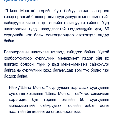
-“Шинэ Монгол” төрийн бус байгууллагаас өнгөрсөн
хавар ерөнхий боловсролын сургуулиудын менежментийг
сайжруулах чиглэлээр төслийн танилцуулга хийсэн. Үүнд
шалгарахын тулд шаардлагатай мэдээллүүдийг өгч, 60
сургуулийн нэг болж сонгогдсондоо сэтгэгдэл өндөр
байна.
Боловсролын шинэчлэл нэлээд хийгдэж байна. Үүнтэй
холбоотойгоор сургуулийн менежмент гэдэг зүйл их
яригдах болсон. Үүний үр дүнд менежментээ сайжруулж
байгаа нь сургуулийн хүүхэд багачуудад том тус болно гэж
бодож байна.
Ийнхүү “Шинэ Монгол” сургуулийн дэргэдэх сургуулийн
судалгаа хөгжлийн “Шинэ Монгол төв"-өөс санаачлан
хэрэгжүүлж буй төрийн өмчийн 60 сургуулийн
менежментийг сайжруулах төслийн албан ёсны
нээлтийн үйл ажиллагаа өндөрлөсөн юм.