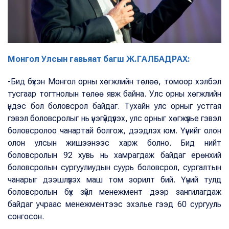
Монгол Улсын гавьяат багш Ж.ГАЛБАДРАХ:
-Бид бүхэн Монгол орны хөгжлийн төлөө, томоор хэлбэл
тусгаар тогтнолын төлөө явж байна. Улс орны хөгжлийн
үндэс бол боловсрол байдаг. Тухайн улс орныг устгая
гэвэл боловсролыг нь үнэгүйдүүлэх, улс орныг хөгжүүлье гэвэл
боловсролоо чанартай болгож, дээдлэх юм. Үүнийг олон
олон улсын жишээнээс харж болно. Бид нийт
боловсролын 92 хувь нь хамрагдаж байдаг ерөнхий
боловсролын сургуулиудын суурь боловсрол, сургалтын
чанарыг дээшлүүлэх маш том зорилт бий. Үүний тулд
боловсролын бүх зүйл менежмент дээр зангилагдаж
байдаг учраас менежментээс эхэлье гээд 60 сургууль
сонгосон.