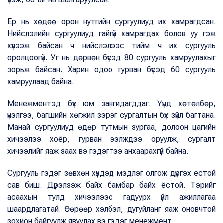
Ер нь хөдөө орон нутгийн сургуулиуд их хамрагдсан.
Нийслэлийн сургуулиуд гайгүй хамрагдах болов уу гэж
хүлээж байсан ч нийслэлээс тийм ч их сургууль
оролцоогүй. Уг нь дөрвөн бүсэд 80 сургууль хамруулахыг
зорьж байсан. Харин одоо гурван бүсэд 60 сургууль
хамруулаад байна.
Менежментэд бүх юм зангидагддаг. Үүнд хөтөлбөр,
үнэлгээ, багшийн хөгжил зэрэг сургалтын бүх зүйл багтана.
Манай сургуулиуд өдөр тутмын зургаа, долоон цагийн
хичээлээ хоёр, гурван ээлждээ оруулж, сургалт
хичээлийг яаж заах вэ гэдэгтээ анхаарахгүй байна.
Сургууль гэдэг зөвхөн хүүхдэд мэдлэг олгож дүүргэх ёстой
сав биш. Дүрэлзэж байх бамбар байх ёстой. Тэрийг
асаахын тулд хичээлээс гадуурх үйл ажиллагаа
шаардлагатай. Өөрөөр хэлбэл, дугуйланг яаж оновчтой
зохион байгуулж явуулах вэ гэдэг менежмент.