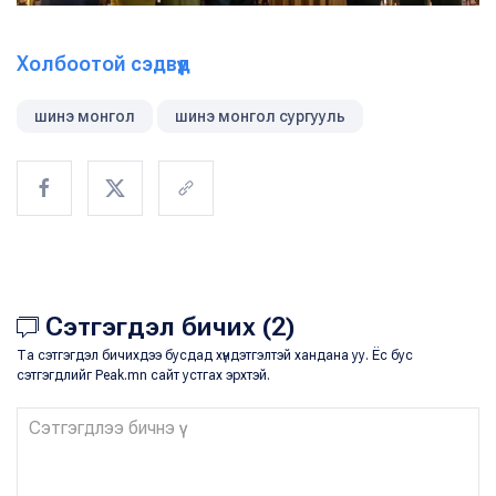
Холбоотой сэдвүүд
шинэ монгол
шинэ монгол сургууль
Сэтгэгдэл бичих (2)
Та сэтгэгдэл бичихдээ бусдад хүндэтгэлтэй хандана уу. Ёс бус
сэтгэгдлийг Peak.mn сайт устгах эрхтэй.