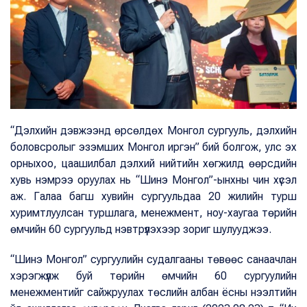
“Дэлхийн дэвжээнд өрсөлдөх Монгол сургууль, дэлхийн
боловсролыг эзэмших Монгол иргэн” бий болгож, улс эх
орныхоо, цаашилбал дэлхий нийтийн хөгжилд өөрсдийн
хувь нэмрээ оруулах нь “Шинэ Монгол”-ынхны чин хүсэл
аж. Галаа багш хувийн сургуульдаа 20 жилийн турш
хуримтлуулсан туршлага, менежмент, ноу-хаугаа төрийн
өмчийн 60 сургуульд нэвтрүүлэхээр зориг шулууджээ.
“Шинэ Монгол” сургуулийн судалгааны төвөөс санаачлан
хэрэгжүүлж буй төрийн өмчийн 60 сургуулийн
менежментийг сайжруулах төслийн албан ёсны нээлтийн