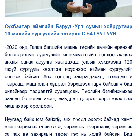
Сүхбаатар аймгийн Баруун-Урт сумын хоёрдугаар
10 жилийн сургуулийн захирал С.БАТЧУЛУУН:
-2020 онд Галаа багшийн маань төрийн өмчийн ерөнхий
боловсролын сургуулийн менежментийн төслөө эхлүүлэх
анхны санал асуулга явагдахад, улсын хэмжээнд 120
гаруй сургууль хүсэлтээ ирүүлснээс найман сургуулийг
сонгож байсан. Анх төсөлд хамрагдахад, ковидын үе
таараад, маш олон хүндрэл бэрхшээл гарч байсан ч бид
онлайнаар тасралтгүй суралцсан. Төслийн багийнхныхаа
заасан болгоныг ажил, амьдрал дээрээ хэрэгжүүлэх гэж
маш ихээр оролдсон.
Нуугаад байх юм байхгүй, анх төсөл эхэлж байхад хамт
олны зарим нь сонирхож, зарим нь тээршааж, зарим нь
за яах вэ захирлын төсөл гэх нь холгүй байсан. Бид