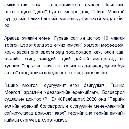
амжилттай яваа төгсөгчдийнхөө өмнөөс баярлаж,
сэтгэл дүүрэн "дүүлэн" буй нь мэдрэгдэх, “Шинэ Монгол”
сургуулийн Галаа багшийг монголчууд андахгүй мэдэх биз
ээ.
Арваад жилийн өмнө “Гурван сая хүн дотор 10 мянган
торгон цэрэг бэлдээд өгчих юмсан” хэмээн мөрөөдөж,
ярьж явсан энэ эрхэм хүмүүн зорьсондоо хүрч, олон аав,
ээжийн охид, хөвгүүдийг хүний дайтай амьдрахад нь
тусалж, “гарыг нь ганзагад, хөлийг нь дөрөөнд хүргэж буй
ачтан” гээд хэлчихвэл үнэнээс хол зөрөхгүй билээ.
“Шинэ Монгол” сургуулийг үүсгэн байгуулагч, “Шинэ
Монгол” эрдмийн хүрээлэнгийн ерөнхийлөгч, Боловсрол
судлалын доктор /PH.D/ Ж.Галбадрах 2020 онд “Төрийн
өмчийн ерөнхий боловсролын сургуулийн менежментийг
сайжруулахад дэмжлэг үзүүлэх” төслийг анх төрийн өмчийн
найман сургуульд хэрэгжүүлжээ.