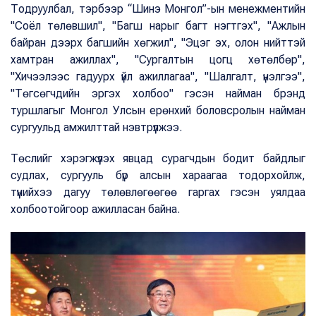
Тодруулбал, тэрбээр “Шинэ Монгол”-ын менежментийн
"Соёл төлөвшил", "Багш нарыг багт нэгтгэх", "Ажлын
байран дээрх багшийн хөгжил", "Эцэг эх, олон нийттэй
хамтран ажиллах", "Сургалтын цогц хөтөлбөр",
"Хичээлээс гадуурх үйл ажиллагаа", "Шалгалт, үнэлгээ",
"Төгсөгчдийн эргэх холбоо" гэсэн найман брэнд
туршлагыг Монгол Улсын ерөнхий боловсролын найман
сургуульд амжилттай нэвтрүүлжээ.
Төслийг хэрэгжүүлэх явцад сурагчдын бодит байдлыг
судлах, сургууль бүр алсын хараагаа тодорхойлж,
түүнийхээ дагуу төлөвлөгөөгөө гаргах гэсэн уялдаа
холбоотойгоор ажилласан байна.