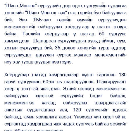
“Шинэ Монгол” сургуулийн дэргэдэх сургуулийн судалгаа
хөгжлийн “Шинэ Монгол төв" гэж төрийн бус байгууллага
бий. Энэ ТББ-аас төрийн өмчийн сургуулиудын
менежментийг сайжруулах хоёрдугаар үе шатыг эхлүүлж
байна. Төслийн хоёрдугаар үе шатад 60 сургууль
хамрагдсан. Шалгарсан сургуулиудын хувьд аймаг, сум,
хотын сургуулиуд бий. 36 долоо хоногийн турш эдгээр
сургуулиудыг дагуулан сургах маягаар менежментийн
ноу-хау туршлагуудыг нэвтрүүлнэ.
Хоёрдугаар шатад хамрагдахаар хүсэлт гаргасан 180
гаруй сургуулиас 60-ыг нь шалгаруулсан. Шалгаруулалт
хоёр үе шаттай явагдсан. Эхний ээлжид менежментээ
сайжруулах хүсэлтэй сургуулийн бодит байдал,
менежментээ яагаад сайжруулах шаардлагатайг
анкетын судалгаагаар авч, 120 сургуулийг үлдээж
байгаад, аман ярилцлага авсан. Үнэхээр чин хүсэлтэй нь
сургалтад хамрагдаад явж чадах сургууль байгаа эсэхийг
үзэж, 60-ыг нь шалгаруулсан.