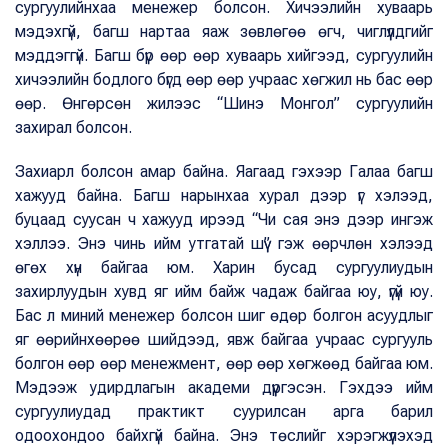
сургуулийнхаа менежер болсон. Хичээлийн хуваарь
мэдэхгүй, багш нартаа яаж зөвлөгөө өгч, чиглүүлдгийг
мэддэггүй. Багш бүр өөр өөр хуваарь хийгээд, сургуулийн
хичээлийн бодлого бүгд өөр өөр учраас хөгжил нь бас өөр
өөр. Өнгөрсөн жилээс “Шинэ Монгол” сургуулийн
захирал болсон.
Захиарл болсон амар байна. Яагаад гэхээр Галаа багш
хажууд байна. Багш нарынхаа хурал дээр үг хэлээд,
буцаад суусан ч хажууд ирээд “Чи сая энэ дээр ингэж
хэллээ. Энэ чинь ийм утгатай шүү” гэж өөрчлөн хэлээд
өгөх хүн байгаа юм. Харин бусад сургуулиудын
захирлуудын хувд яг ийм байж чадаж байгаа юу, үгүй юу.
Бас л миний менежер болсон шиг өдөр болгон асуудлыг
яг өөрийнхөөрөө шийдээд, явж байгаа учраас сургууль
болгон өөр өөр менежмент, өөр өөр хөгжөөд байгаа юм.
Мэдээж удирдлагын академи дүүргэсэн. Гэхдээ ийм
сургуулиудад практикт суурилсан арга барил
одоохондоо байхгүй байна. Энэ төслийг хэрэгжүүлэхэд