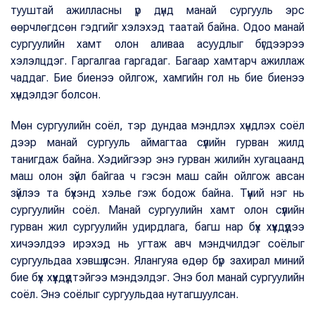
тууштай ажилласны үр дүнд манай сургууль эрс
өөрчлөгдсөн гэдгийг хэлэхэд таатай байна. Одоо манай
сургуулийн хамт олон аливаа асуудлыг бүгдээрээ
хэлэлцдэг. Гаргалгаа гаргадаг. Багаар хамтарч ажиллаж
чаддаг. Бие биенээ ойлгож, хамгийн гол нь бие биенээ
хүндэлдэг болсон.
Мөн сургуулийн соёл, тэр дундаа мэндлэх хүндлэх соёл
дээр манай сургууль аймагтаа сүүлийн гурван жилд
танигдаж байна. Хэдийгээр энэ гурван жилийн хугацаанд
маш олон зүйл байгаа ч гэсэн маш сайн ойлгож авсан
зүйлээ та бүхэнд хэлье гэж бодож байна. Түүний нэг нь
сургуулийн соёл. Манай сургуулийн хамт олон сүүлийн
гурван жил сургуулийн удирдлага, багш нар бүх хүүхдүүдээ
хичээлдээ ирэхэд нь угтаж авч мэндчилдэг соёлыг
сургуульдаа хэвшүүлсэн. Ялангуяа өдөр бүр захирал миний
бие бүх хүүхдүүдтэйгээ мэндэлдэг. Энэ бол манай сургуулийн
соёл. Энэ соёлыг сургуульдаа нутагшуулсан.