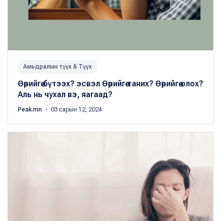
Амьдралын түүх & Түүх
Өөрийгөө бүтээх? эсвэл Өөрийгөө таних? Өөрийгөө олох?
Аль нь чухал вэ, яагаад?
Peak.mn
・ 03 сарын 12, 2024