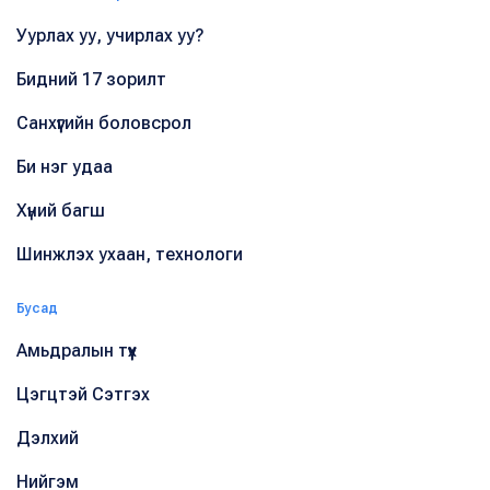
Уурлах уу, учирлах уу?
Бидний 17 зорилт
Санхүүгийн боловсрол
Би нэг удаа
Хүний багш
Шинжлэх ухаан, технологи
Бусад
Амьдралын түүх
Цэгцтэй Сэтгэх
Дэлхий
Нийгэм