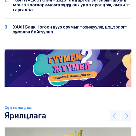
2
“CATWALK STORM – 2026” алдартай загварын шоунд
монгол загвар өмсөгч хүүхдүүд анх удаа оролцож, амжилт
гаргалаа
3
ХААН Банк Ногоон нуур орчмыг тохижуулж, цэцэрлэгт
хүрээлэн байгуулна
Сүүлд нэмэгдсэн
Ярилцлага