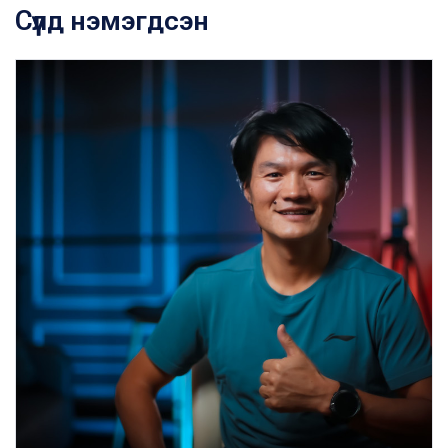
Сүүлд нэмэгдсэн