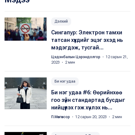
Дэлхий
Сингапур: Электрон тамхи
татсан хүүхдийг эцэг эхэд нь
мэдэгдэж, тусгай...
Цэдэнбалын Цэрэндолгор
・ 12 сарын 21,
2023 ・ 2 мин
Би нэг удаа
Би нэг удаа #6: Өөрийнхөө
гоо зүйн стандартад бусдыг
нийцүүлэх гэж хүчлэх нь...
П.Мөнгөнсор
・ 12 сарын 20, 2023 ・ 2 мин