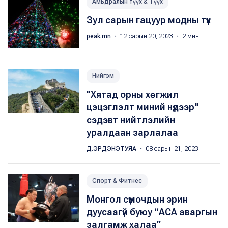
Амьдралын түүх & Түүх
Зул сарын гацуур модны түүх
peak.mn
・ 12 сарын 20, 2023 ・ 2 мин
Нийгэм
"Хятад орны хөгжил
цэцэглэлт миний нүдээр"
сэдэвт нийтлэлийн
уралдаан зарлалаа
Д.ЭРДЭНЭТУЯА
・ 08 сарын 21, 2023
Спорт & Фитнес
Монгол сүмочдын эрин
дуусаагүй буюу “АСА аваргын
залгамж халаа”