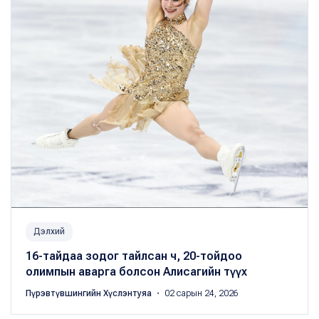
Дэлхий
16-тайдаа зодог тайлсан ч, 20-тойдоо
олимпын аварга болсон Алисагийн түүх
Пүрэвтүвшингийн Хүслэнтуяа
・ 02 сарын 24, 2026