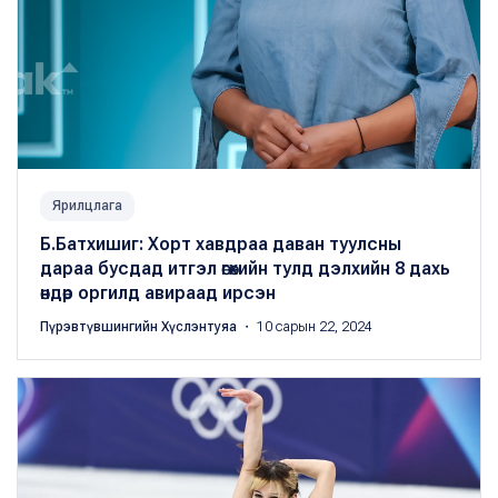
Ярилцлага
Б.Батхишиг: Хорт хавдраа даван туулсны
дараа бусдад итгэл өгөхийн тулд дэлхийн 8 дахь
өндөр оргилд авираад ирсэн
Пүрэвтүвшингийн Хүслэнтуяа
・ 10 сарын 22, 2024