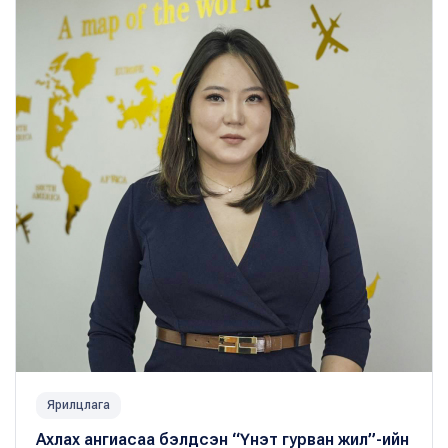
Ярилцлага
Ахлах ангиасаа бэлдсэн “Үнэт гурван жил”-ийн