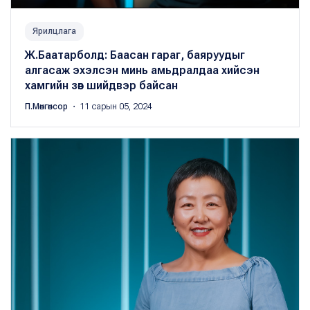
Ярилцлага
Ж.Баатарболд: Баасан гараг, баяруудыг
алгасаж эхэлсэн минь амьдралдаа хийсэн
хамгийн зөв шийдвэр байсан
П.Мөнгөнсор
・ 11 сарын 05, 2024