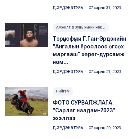
Д.ЭРДЭНЭТУЯА
・ 07 сарын 31, 2023
Амжилт & Хувь хүний хөгжил
Тэрүнофүжи Г.Ган-Эрдэнийн
"Ангалын ёроолоос өгсөх
маргааш" хөрөг-дурсамж
ном...
Д.ЭРДЭНЭТУЯА
・ 07 сарын 21, 2023
Нийгэм
ФОТО СУРВАЛЖЛАГА:
"Сарлаг наадам-2023"
эхэллээ
Д.ЭРДЭНЭТУЯА
・ 07 сарын 20, 2023