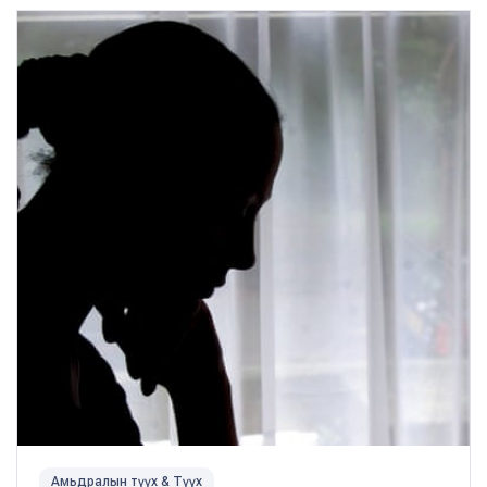
Амьдралын түүх & Түүх