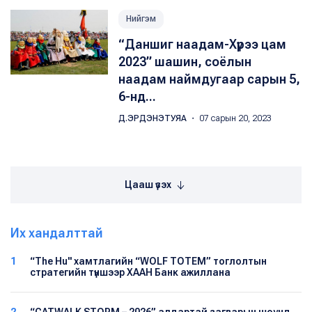
Нийгэм
“Даншиг наадам-Хүрээ цам
2023” шашин, соёлын
наадам наймдугаар сарын 5,
6-нд...
Д.ЭРДЭНЭТУЯА
・ 07 сарын 20, 2023
Цааш үзэх
Их хандалттай
1
“The Hu" хамтлагийн “WOLF TOTEM” тоглолтын
стратегийн түншээр ХААН Банк ажиллана