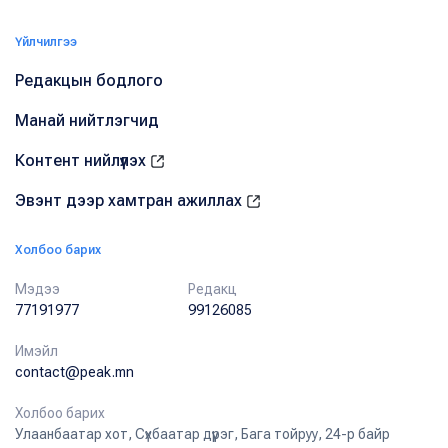
Үйлчилгээ
Редакцын бодлого
Манай нийтлэгчид
Контент нийлүүлэх
Эвэнт дээр хамтран ажиллах
Холбоо барих
Мэдээ
Редакц
77191977
99126085
Имэйл
contact@peak.mn
Холбоо барих
Улаанбаатар хот, Сүхбаатар дүүрэг, Бага тойруу, 24-р байр