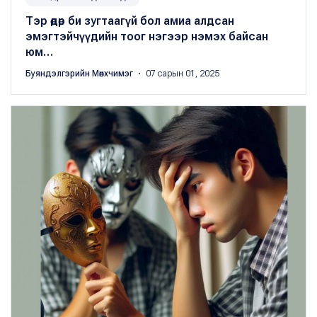
Тэр өдөр би зугтаагүй бол амиа алдсан
эмэгтэйчүүдийн тоог нэгээр нэмэх байсан
юм…
Буяндэлгэрийн Мөнхчимэг
・ 07 сарын 01, 2025