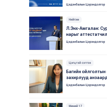
Цэдэнбалын Цэрэндолгор
Нийгэм
Л.Энх-Амгалан: Су
нарыг аттестатчи
Цэдэнбалын Цэрэндолгор
Цэгцтэй сэтгэх
Багийн ойлголтын 
захирлууд анзаард
Цэдэнбалын Цэрэндолгор
Миний 17