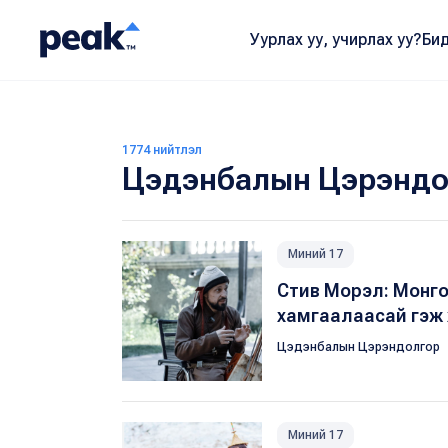
Уурлах уу, учирлах уу?
Бид
1774 нийтлэл
Цэдэнбалын Цэрэндо
Миний 17
Стив Морэл: Монгол
хамгаалаасай гэж 
Цэдэнбалын Цэрэндолгор
Миний 17