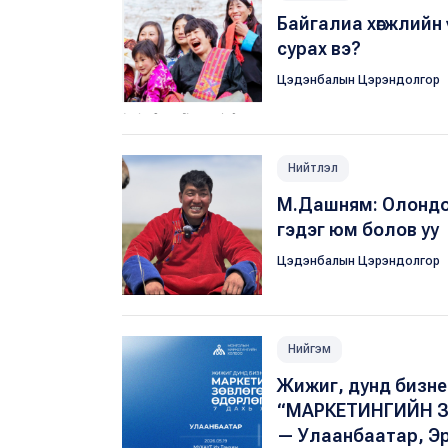
Байгалиа хөгжлийн
сурах вэ?
Цэдэнбалын Цэрэндолгор
Нийтлэл
М.Дашням: Олондоо
гэдэг юм болов уу
Цэдэнбалын Цэрэндолгор
Нийгэм
Жижиг, дунд бизн
“МАРКЕТИНГИЙН З
— Улаанбаатар, Э