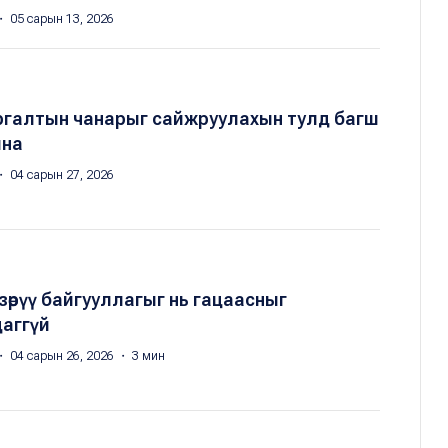
・ 05 сарын 13, 2026
ргалтын чанарыг сайжруулахын тулд багш
лна
・ 04 сарын 27, 2026
зөрүү байгууллагыг нь гацаасныг
аггүй
・ 04 сарын 26, 2026 ・ 3 мин