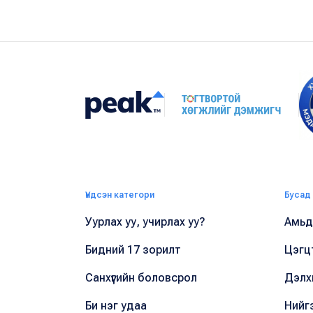
Үндсэн категори
Бусад
Уурлах уу, учирлах уу?
Амьдр
Бидний 17 зорилт
Цэгц
Санхүүгийн боловсрол
Дэлх
Би нэг удаа
Нийг