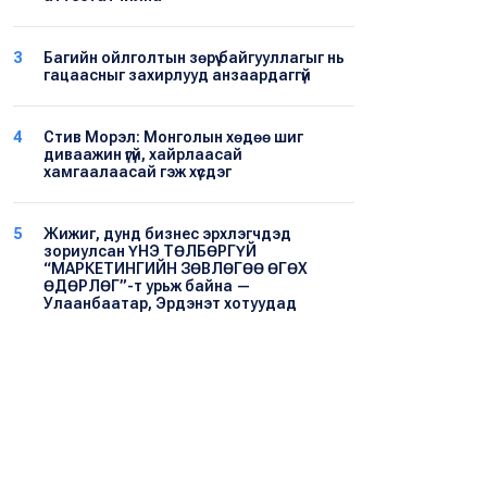
3
Багийн ойлголтын зөрүү байгууллагыг нь
гацаасныг захирлууд анзаардаггүй
4
Стив Морэл: Монголын хөдөө шиг
диваажин үгүй, хайрлаасай
хамгаалаасай гэж хүсдэг
5
Жижиг, дунд бизнес эрхлэгчдэд
зориулсан ҮНЭ ТӨЛБӨРГҮЙ
“МАРКЕТИНГИЙН ЗӨВЛӨГӨӨ ӨГӨХ
ӨДӨРЛӨГ”-т урьж байна —
Улаанбаатар, Эрдэнэт хотуудад