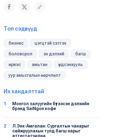
Топ сэдвүүд
бизнес
цэгцтэй сэтгэх
боловсрол
эх дэлхий
багш
ирвэс
амьтан
үндсэнхууль
уур амьсгалын өөрчлөлт
Их хандалттай
1
Монгол залуугийн бүтээсэн дэлхийн
брэнд SaiNgon кофе
2
Л.Энх-Амгалан: Сургалтын чанарыг
сайжруулахын тулд багш нарыг
аттестатчилна