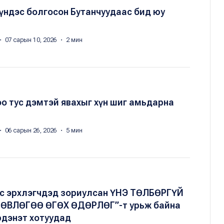
 үндэс болгосон Бутанчуудаас бид юу
・ 07 сарын 10, 2026 ・ 2 мин
 тус дэмтэй явахыг хүн шиг амьдарна
・ 06 сарын 26, 2026 ・ 5 мин
ес эрхлэгчдэд зориулсан ҮНЭ ТӨЛБӨРГҮЙ
ӨВЛӨГӨӨ ӨГӨХ ӨДӨРЛӨГ”-т урьж байна
рдэнэт хотуудад