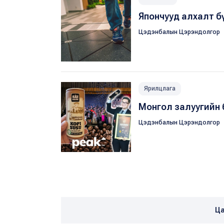
Япончууд алхалт б
Цэдэнбалын Цэрэндолгор
Ярилцлага
Монгол залуугийн 
Цэдэнбалын Цэрэндолгор
Ца