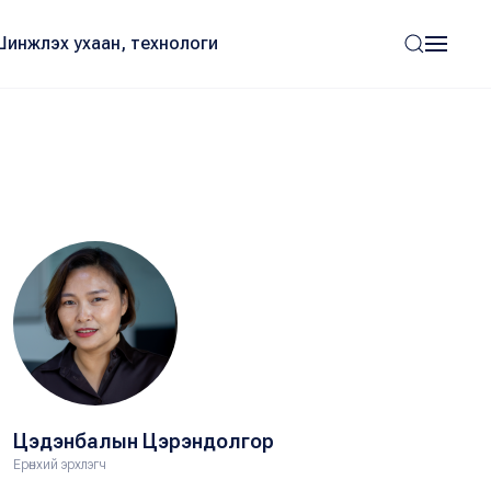
Шинжлэх ухаан, технологи
Цэдэнбалын Цэрэндолгор
Ерөнхий эрхлэгч