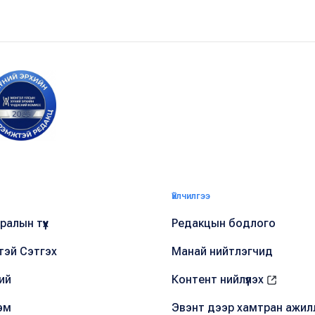
Үйлчилгээ
алын түүх
Редакцын бодлого
тэй Сэтгэх
Манай нийтлэгчид
ий
Контент нийлүүлэх
эм
Эвэнт дээр хамтран ажил