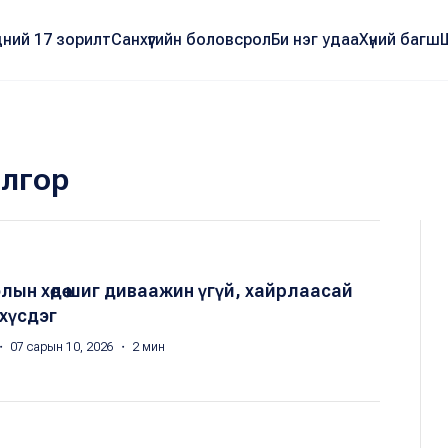
ний 17 зорилт
Санхүүгийн боловсрол
Би нэг удаа
Хүний багш
лгор
ын хөдөө шиг диваажин үгүй, хайрлаасай
хүсдэг
・ 07 сарын 10, 2026 ・ 2 мин