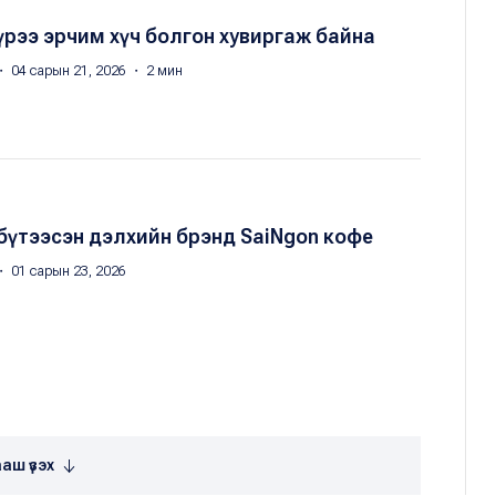
үрээ эрчим хүч болгон хувиргаж байна
・ 04 сарын 21, 2026 ・ 2 мин
бүтээсэн дэлхийн брэнд SaiNgon кофе
・ 01 сарын 23, 2026
аш үзэх