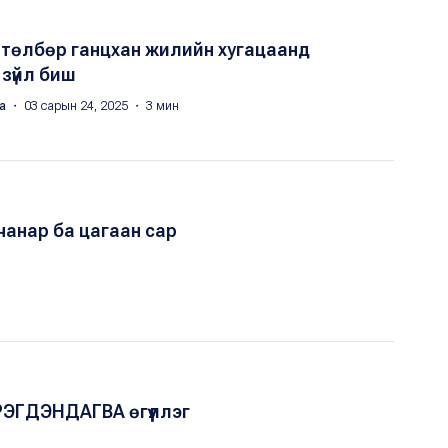
өтөлбөр ганцхан жилийн хугацаанд
зүйл биш
яа
・ 03 сарын 24, 2025 ・ 3 мин
чанар ба цагаан сар
РЭГДЭНДАГВА өгүүллэг