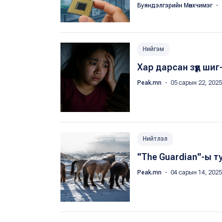
Буяндэлгэрийн Мөнхчимэг
・ 
Нийгэм
Хар дарсан зүүд шиг
Peak.mn
・ 05 сарын 22, 202
Нийтлэл
"The Guardian"-ы 
Peak.mn
・ 04 сарын 14, 2025