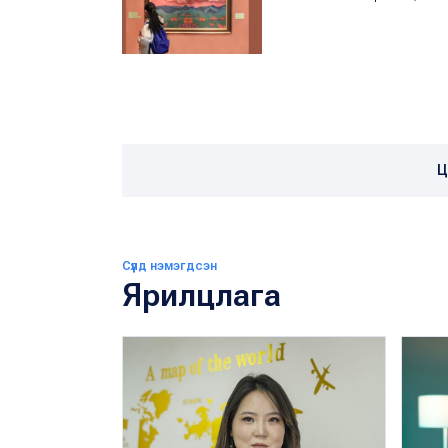
Ц
Сүүлд нэмэгдсэн
Ярилцлага