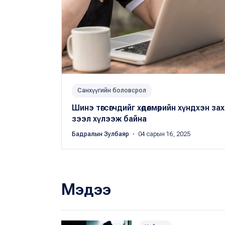
Санхүүгийн боловсрол
Шинэ төгсөгчдийг хөдөлмөрийн хүндхэн зах
зээл хүлээж байна
Бадралын Зулбаяр
・ 04 сарын 16, 2025
Мэдээ