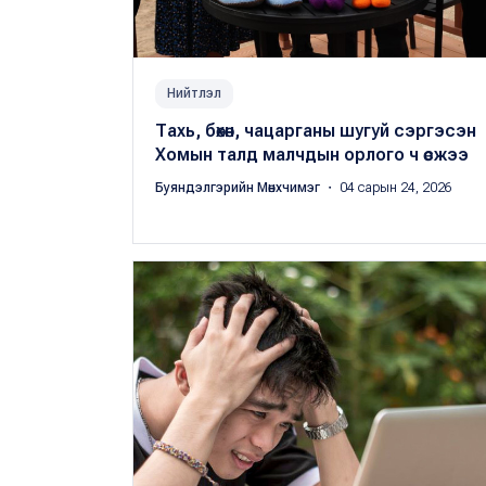
Нийтлэл
Тахь, бөхөн, чацарганы шугуй сэргэсэн
Хомын талд малчдын орлого ч өсжээ
Буяндэлгэрийн Мөнхчимэг
・ 04 сарын 24, 2026