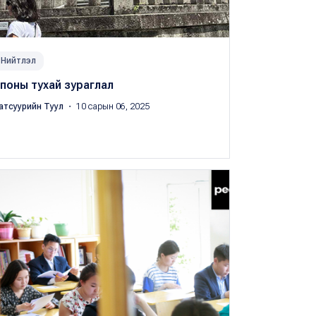
Нийтлэл
поны тухай зураглал
атсуурийн Туул
・ 10 сарын 06, 2025