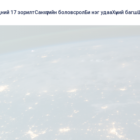
ний 17 зорилт
Санхүүгийн боловсрол
Би нэг удаа
Хүний багш