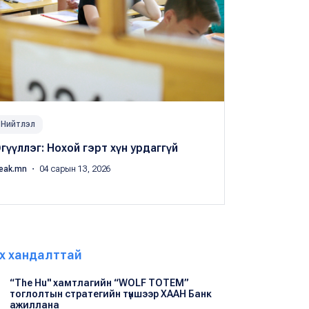
Нийтлэл
гүүллэг: Нохой гэрт хүн урдаггүй
eak.mn
・ 04 сарын 13, 2026
х хандалттай
“The Hu" хамтлагийн “WOLF TOTEM”
тоглолтын стратегийн түншээр ХААН Банк
ажиллана