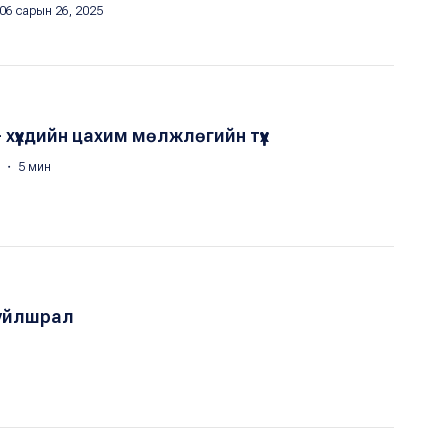
06 сарын 26, 2025
- хүүхдийн цахим мөлжлөгийн түүх
5 ・ 5 мин
туйлшрал