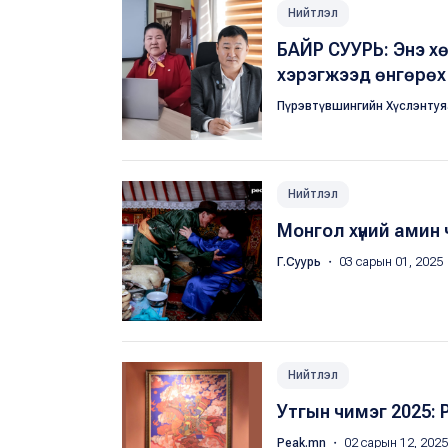
Нийтлэл
БАЙР СУУРЬ: Энэ х
хэрэгжээд өнгөрөх 
Пүрэвтүвшингийн Хүслэнту
Нийтлэл
Монгол хүний амин 
Г.Суурь
・ 03 сарын 01, 2025
Нийтлэл
Утгын чимэг 2025: 
Peak.mn
・ 02 сарын 12, 2025