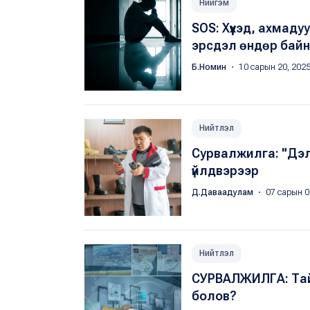
Нийгэм
SOS: Хүүхэд, ахмад
эрсдэл өндөр бай
Б.Номин
・ 10 сарын 20, 202
Нийтлэл
Сурвалжилга: "Дэл
үйлдвэрээр
Д.Даваадулам
・ 07 сарын 0
Нийтлэл
СУРВАЛЖИЛГА: Тай
болов?