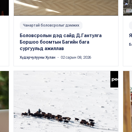
Чанартай боловсролыг дэмжих
Боловсролын дэд сайд Д.Гантулга
Я
Боршоо боомтын Багийн бага
Б
сургуульд ажиллав
Хүдэрчулууны Хулан
・ 02 сарын 08, 2026