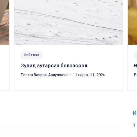
Нийтлэл
Зудад зутарсан боловсрол
Ө
Тогтохбаярын Ариунзаяа
・ 11 сарын 11, 2024
P
И
1