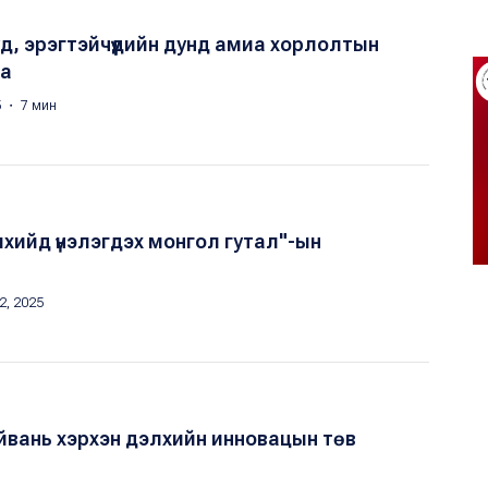
ууд, эрэгтэйчүүдийн дунд амиа хорлолтын
на
5 ・ 7 мин
хийд үнэлэгдэх монгол гутал"-ын
2, 2025
вань хэрхэн дэлхийн инновацын төв