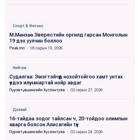
Спорт & Фитнес
М.Мөнхөө Эверестийн оргилд гарсан Монголын
19 дэх уулчин боллоо
Peak.mn
・ 05 сарын 19, 2026
Нийгэм
Судалгаа: Эмэгтэйчүүд нохойтойгоо хамт унтах
үедээ илүү чанартай нойр авдаг
Пүрэвтүвшингийн Хүслэнтуяа
・ 02 сарын 27, 2026
Дэлхий
16-тайдаа зодог тайлсан ч, 20-тойдоо олимпын
аварга болсон Алисагийн түүх
Пүрэвтүвшингийн Хүслэнтуяа
・ 02 сарын 24, 2026