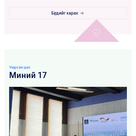
Бүгдийг харах
Үндсэн цэс
Миний 17