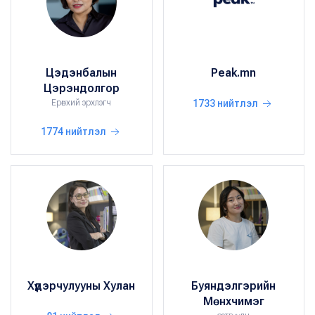
Цэдэнбалын
Peak.mn
Цэрэндолгор
Ерөнхий эрхлэгч
1733 нийтлэл
1774 нийтлэл
Хүдэрчулууны Хулан
Буяндэлгэрийн
Мөнхчимэг