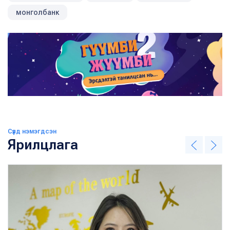
монголбанк
Сүүлд нэмэгдсэн
Ярилцлага