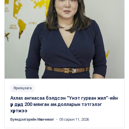
Ярилцлага
Ахлах ангиасаа бэлдсэн “Үнэт гурван жил”-ийн
үр дүнд 200 мянган ам.долларын тэтгэлэг
хүртжээ
Буяндэлгэрийн Мөнхчимэг
・ 05 сарын 11, 2026