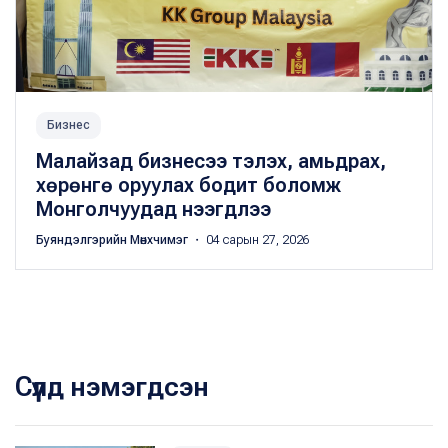
Бизнес
Малайзад бизнесээ тэлэх, амьдрах,
хөрөнгө оруулах бодит боломж
Монголчуудад нээгдлээ
Буяндэлгэрийн Мөнхчимэг
・ 04 сарын 27, 2026
Сүүлд нэмэгдсэн