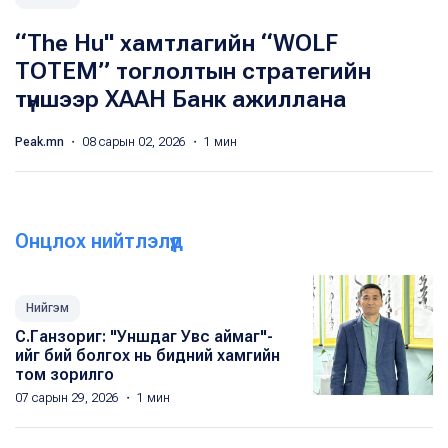
“The Hu" хамтлагийн “WOLF
TOTEM” тоглолтын стратегийн
түншээр ХААН Банк ажиллана
Peak.mn
・ 08 сарын 02, 2026 ・ 1 мин
Онцлох нийтлэлүүд
Нийгэм
С.Ганзориг: "Уншдаг Увс аймаг"-
ийг бий болгох нь бидний хамгийн
том зорилго
07 сарын 29, 2026 ・ 1 мин