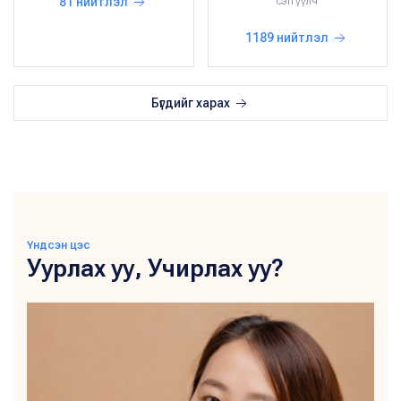
сэтгүүлч
81 нийтлэл
1189 нийтлэл
Бүгдийг харах
Үндсэн цэс
Уурлах уу, Учирлах уу?