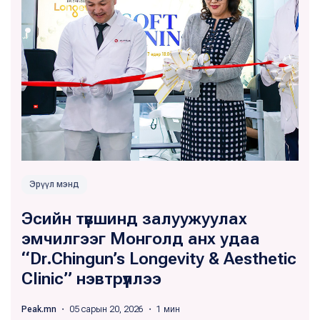
Эрүүл мэнд
Эсийн түвшинд залуужуулах
эмчилгээг Монголд анх удаа
“Dr.Chingun’s Longevity & Aesthetic
Clinic” нэвтрүүллээ
Peak.mn
・ 05 сарын 20, 2026 ・ 1 мин