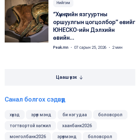
Нийгэм
‘’Хүннүгийн язгууртны
оршуулгын цогцолбор” өвийг
ЮНЕСКО-ийн Дэлхийн
өвийн...
Peak.mn
・ 07 сарын 25, 2026 ・ 2 мин
Цааш үзэх
Санал болгох сэдвүүд
хүүхэд
эрүүл мэнд
би нэг удаа
боловсрол
тогтвортой хөгжил
хаанбанк2026
монголбанк2026
эрүүлмэнд
боловсрол