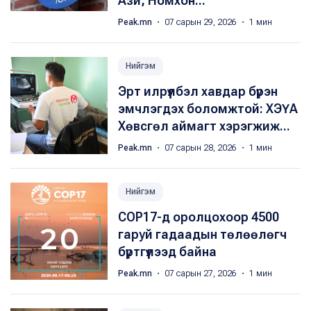
Ази, Номхон...
Peak.mn
・ 07 сарын 29, 2026 ・ 1 мин
Нийгэм
Эрт илрүүлбэл хавдар бүрэн
эмчлэгдэх боломжтой: ХЭҮА​
Хөвсгөл аймагт хэрэгжиж...
Peak.mn
・ 07 сарын 28, 2026 ・ 1 мин
Нийгэм
COP17-д оролцохоор 4500
гаруй гадаадын төлөөлөгч
бүртгүүлээд байна
Peak.mn
・ 07 сарын 27, 2026 ・ 1 мин