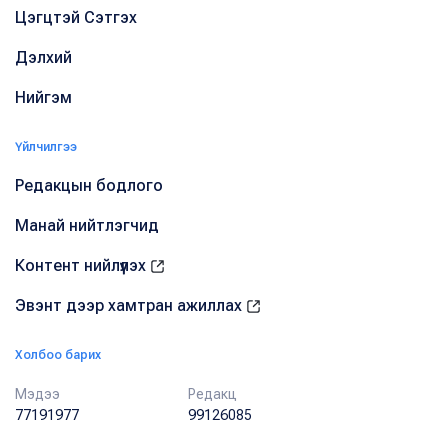
Цэгцтэй Сэтгэх
Дэлхий
Нийгэм
Үйлчилгээ
Редакцын бодлого
Манай нийтлэгчид
Контент нийлүүлэх
Эвэнт дээр хамтран ажиллах
Холбоо барих
Мэдээ
Редакц
77191977
99126085