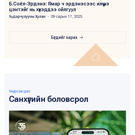
Б.Соёл-Эрдэнэ: Ямар ч эрдэнэсээс илүү үнэ
цэнтэйг нь хүүхэддээ ойлгуул
Хүдэрчулууны Хулан
・ 09 сарын 17, 2025
Бүгдийг харах
Үндсэн цэс
Санхүүгийн боловсрол