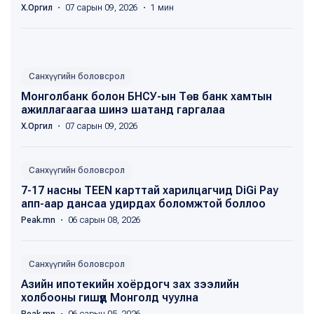
Х.Оргил
・ 07 сарын 09, 2026 ・ 1 мин
Санхүүгийн боловсрол
Монголбанк болон БНСУ-ын Төв банк хамтын
ажиллагаагаа шинэ шатанд гаргалаа
Х.Оргил
・ 07 сарын 09, 2026
Санхүүгийн боловсрол
7-17 насны TEEN карттай харилцагчид DiGi Pay
апп-аар дансаа удирдах боломжтой боллоо
Peak.mn
・ 06 сарын 08, 2026
Санхүүгийн боловсрол
Азийн ипотекийн хоёрдогч зах зээлийн
холбооны гишүүд Монголд чуулна
Peak.mn
・ 06 сарын 05, 2026