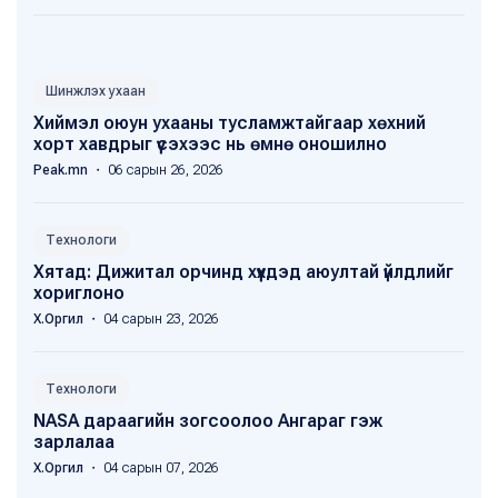
Шинжлэх ухаан
Хиймэл оюун ухааны тусламжтайгаар хөхний
хорт хавдрыг үүсэхээс нь өмнө оношилно
Peak.mn
・ 06 сарын 26, 2026
Технологи
Хятад: Дижитал орчинд хүүхдэд аюултай үйлдлийг
хориглоно
Х.Оргил
・ 04 сарын 23, 2026
Технологи
NASA дараагийн зогсоолоо Ангараг гэж
зарлалаа
Х.Оргил
・ 04 сарын 07, 2026