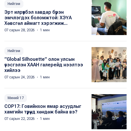
Нийгэм
Эрт илрүүлбэл хавдар бүрэн
эмчлэгдэх боломжтой: ХЭҮА​
Хөвсгөл аймагт хэрэгжиж...
07 сарын 28, 2026 ・ 1 мин
Нийгэм
“Global Silhouette” олон улсын
үзэсгэлэн ХААН галерейд нээлтээ
хийлээ
07 сарын 24, 2026 ・ 1 мин
Миний 17
COP17: Говийнхон ямар асуудлыг
хамгийн түрүүнд хөндөж байна вэ?
07 сарын 22, 2026 ・ 1 мин