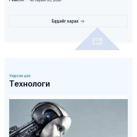
Бүгдийг харах
Үндсэн цэс
Технологи