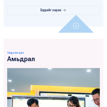
Бүгдийг харах
Үндсэн цэс
Амьдрал