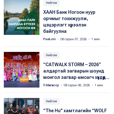
Нийгэм
ХААН Банк Ногоон нуур
орчмыг тохижуулж,
цэцэрлэгт хүрээлэн
байгуулна
Peak.mn
・ 08 сарын 07, 2026 ・ 1 мин
Нийгэм
“CATWALK STORM – 2026”
алдартай загварын шоунд
монгол загвар өмсөгч хүүхдүүд...
П.Мөнгөнсор
・ 08 сарын 06, 2026 ・ 1 мин
Нийгэм
“The Hu" хамтлагийн “WOLF