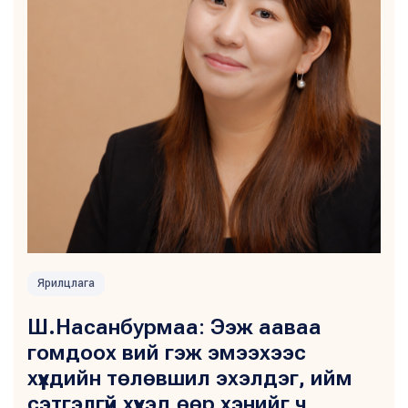
Ярилцлага
Ш.Насанбурмаа: Ээж ааваа
гомдоох вий гэж эмээхээс
хүүхдийн төлөвшил эхэлдэг, ийм
сэтгэлгүй хүүхэд өөр хэнийг ч