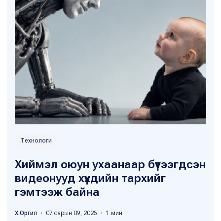
Технологи
Хиймэл оюун ухаанаар бүтээгдсэн
видеонууд хүүхдийн тархийг
гэмтээж байна
Х.Оргил
・ 07 сарын 09, 2026 ・ 1 мин