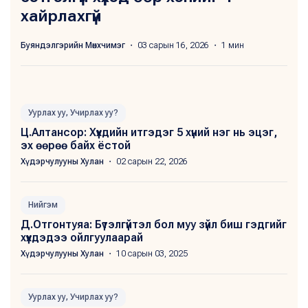
хайрлахгүй
Буяндэлгэрийн Мөнхчимэг
・ 03 сарын 16, 2026 ・ 1 мин
Уурлах уу, Учирлах уу?
Ц.Алтансор: Хүүхдийн итгэдэг 5 хүний нэг нь эцэг,
эх өөрөө байх ёстой
Хүдэрчулууны Хулан
・ 02 сарын 22, 2026
Нийгэм
Д.Отгонтуяа: Бүтэлгүйтэл бол муу зүйл биш гэдгийг
хүүхдэдээ ойлгуулаарай
Хүдэрчулууны Хулан
・ 10 сарын 03, 2025
Уурлах уу, Учирлах уу?