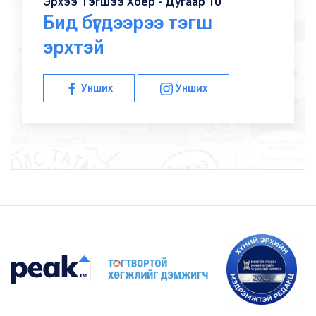
Эрхээ Тэгшээ Хоёр - Дугаар 10
Бид бүгдээрээ тэгш
эрхтэй
Унших
Унших