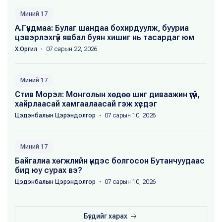
Миний 17
А.Гүндмаа: Булаг шандаа бохирдуулж, бууриа
цэвэрлэхгүй явбал буян хишиг нь тасардаг юм
Х.Оргил
・ 07 сарын 22, 2026
Миний 17
Стив Морэл: Монголын хөдөө шиг диваажин үгүй,
хайрлаасай хамгаалаасай гэж хүсдэг
Цэдэнбалын Цэрэндолгор
・ 07 сарын 10, 2026
Миний 17
Байгалиа хөгжлийн үндэс болгосон Бутанчуудаас
бид юу сурах вэ?
Цэдэнбалын Цэрэндолгор
・ 07 сарын 10, 2026
Бүгдийг харах