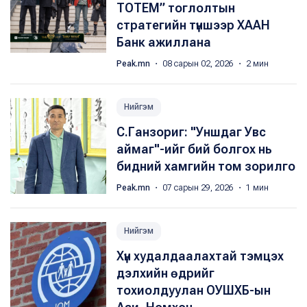
TOTEM” тоглолтын
стратегийн түншээр ХААН
Банк ажиллана
Peak.mn
・ 08 сарын 02, 2026 ・ 2 мин
Нийгэм
С.Ганзориг: "Уншдаг Увс
аймаг"-ийг бий болгох нь
бидний хамгийн том зорилго
Peak.mn
・ 07 сарын 29, 2026 ・ 1 мин
Нийгэм
Хүн худалдаалахтай тэмцэх
дэлхийн өдрийг
тохиолдуулан ОУШХБ-ын