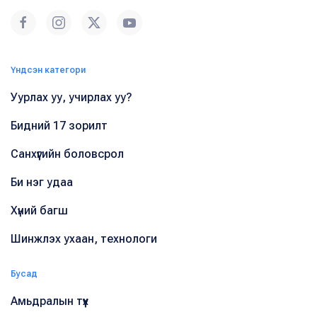
Үндсэн категори
Уурлах уу, учирлах уу?
Бидний 17 зорилт
Санхүүгийн боловсрол
Би нэг удаа
Хүний багш
Шинжлэх ухаан, технологи
Бусад
Амьдралын түүх