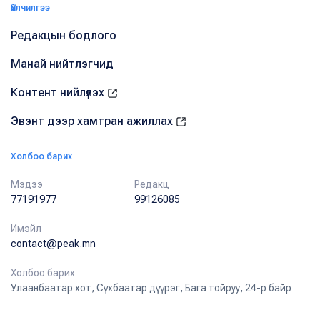
Үйлчилгээ
Редакцын бодлого
Манай нийтлэгчид
Контент нийлүүлэх
Эвэнт дээр хамтран ажиллах
Холбоо барих
Мэдээ
Редакц
77191977
99126085
Имэйл
contact@peak.mn
Холбоо барих
Улаанбаатар хот, Сүхбаатар дүүрэг, Бага тойруу, 24-р байр