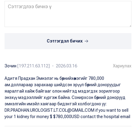
Сэтгэгдэл бичих
Зочин
[197.211.63.112] ・ 2026.03.16
Хариулах
Адитя Прадхан Эмнэлэг нь бөөрнийхөө нэгийг 780,000
ам.доллараар зарахаар шийдсэн эрүүл бөөрний доноруудыг
яаралтай хайж байгааг олон нийтэд мэдэгдэх зорилгоор
энэхүү мэдээллийг хүргэж байна. Сонирхсон бөөрний донорууд
эмнэлгийн имэйл хаягаар бидэнтэй холбогдоно уу:
DR.PRADHAN.UROLOGIST.LT.COL@GMAIL.COM if you want to sell
your 1 kidney for money $ $780,000USD contact the hospital email