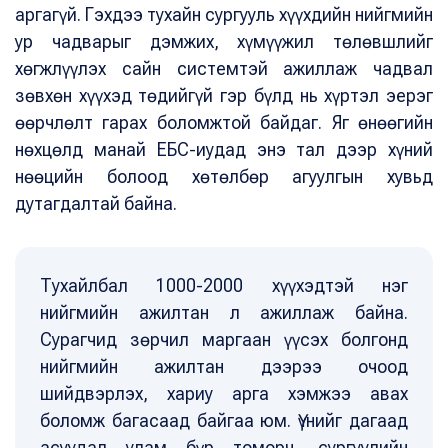
аргагүй. Гэхдээ тухайн сургууль хүүхдийн нийгмийн
ур чадварыг дэмжих, хүмүүжил төлөвшлийг
хөгжлүүлэх сайн системтэй ажиллаж чадвал
зөвхөн хүүхэд төдийгүй гэр бүлд нь хүртэл эерэг
өөрчлөлт гарах боломжтой байдаг. Яг өнөөгийн
нөхцөлд манай ЕБС-иудад энэ тал дээр хүний
нөөцийн болоод хөтөлбөр агуулгын хувьд
дутагдалтай байна.
Тухайлбал 1000-2000 хүүхэдтэй нэг
нийгмийн ажилтан л ажиллаж байна.
Сурагчид зөрчил маргаан үүсэх болгонд
нийгмийн ажилтан дээрээ очоод
шийдвэрлэх, хариу арга хэмжээ авах
боломж багасаад байгаа юм. Үүнийг дагаад
асуудал улам бүр томорч, сургуулийн