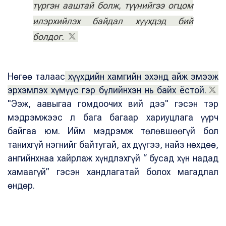
түргэн ааштай болж, түүнийгээ огцом
илэрхийлэх байдал хүүхдэд бий
болдог.
Нөгөө талаас
хүүхдийн хамгийн эхэнд айж эмээж
эрхэмлэх хүмүүс гэр бүлийнхэн нь байх ёстой.
"Ээж, аавыгаа гомдоочих вий дээ" гэсэн тэр
мэдрэмжээс л бага багаар хариуцлага үүрч
байгаа юм. Ийм мэдрэмж төлөвшөөгүй бол
танихгүй нэгнийг байтугай, ах дүүгээ, найз нөхдөө,
ангийнхнаа хайрлаж хүндлэхгүй “ бусад хүн надад
хамаагүй” гэсэн хандлагатай болох магадлал
өндөр.