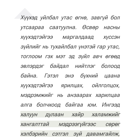
Хүүхэд уйлбал утас өгнө, завгүй бол
утсаараа саатуулна. Өсвөр насны
хүүхэдтэйгээ маргалдаад хүссэн
зүйлийг нь тухайлбал үнэтэй гар утас,
тоглоом гэх мэт эд зүйл авч өгөөд
эвлэрдэг байдал нийтлэг болоод
байна. Гэтэл энэ бүхний цаана
хүүхэдтэйгээ ярилцах, ойлголцох,
мэдрэмжийг нь анзаарах харилцаа
алга болчхоод байгаа юм. Ингээд
халуун дулаан хайр халамжийг
хангалттай мэдрээгүйгээс сөрөг
хэлбэрийн сэтгэл зүй давамгайлж,