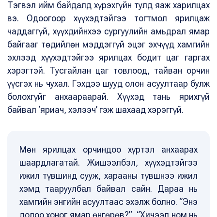
Тэгвэл ийм байдалд хүрэхгүйн тулд яаж харилцах
вэ. Одоогоор хүүхэдтэйгээ тогтмол ярилцаж
чаддаггүй, хүүхдийнхээ сургуулийн амьдрал ямар
байгааг төдийлөн мэддэггүй эцэг эхчүүд хамгийн
эхлээд хүүхэдтэйгээ ярилцах бодит цаг гаргах
хэрэгтэй. Тусгайлан цаг товлоод, тайван орчин
үүсгэх нь чухал. Гэхдээ шууд олон асуултаар булж
болохгүйг анхаараарай. Хүүхэд тань ярихгүй
байвал ‘яриач, хэлээч’ гэж шахаад хэрэггүй.
Мөн ярилцах орчиндоо хүртэл анхаарах
шаардлагатай. Жишээлбэл, хүүхэдтэйгээ
ижил түвшинд сууж, харааны түвшнээ ижил
хэмд тааруулбал байвал сайн. Дараа нь
хамгийн энгийн асуултаас эхэлж болно. “Энэ
долоо хоног ямар өнгөрөв?”, “Хичээл ном нь