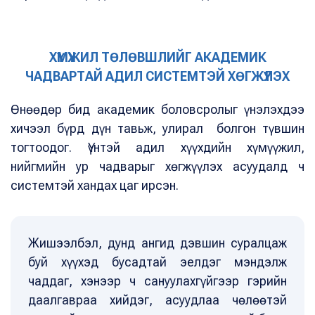
ХҮМҮҮЖИЛ ТӨЛӨВШЛИЙГ АКАДЕМИК
ЧАДВАРТАЙ АДИЛ СИСТЕМТЭЙ ХӨГЖҮҮЛЭХ
Өнөөдөр бид академик боловсролыг үнэлэхдээ
хичээл бүрд дүн тавьж, улирал болгон түвшин
тогтоодог. Үүнтэй адил хүүхдийн хүмүүжил,
нийгмийн ур чадварыг хөгжүүлэх асуудалд ч
системтэй хандах цаг ирсэн.
Жишээлбэл, дунд ангид дэвшин суралцаж
буй хүүхэд бусадтай эелдэг мэндэлж
чаддаг, хэнээр ч сануулахгүйгээр гэрийн
даалгавраа хийдэг, асуудлаа чөлөөтэй