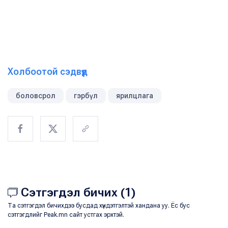
Холбоотой сэдвүүд
боловсрол
гэрбүл
ярилцлага
Сэтгэгдэл бичих (1)
Та сэтгэгдэл бичихдээ бусдад хүндэтгэлтэй хандана уу. Ёс бус
сэтгэгдлийг Peak.mn сайт устгах эрхтэй.