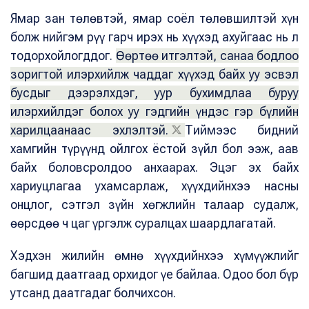
Ямар зан төлөвтэй, ямар соёл төлөвшилтэй хүн
болж нийгэм рүү гарч ирэх нь хүүхэд ахуйгаас нь л
тодорхойлогддог.
Өөртөө итгэлтэй, санаа бодлоо
зоригтой илэрхийлж чаддаг хүүхэд байх уу эсвэл
бусдыг дээрэлхдэг, уур бухимдлаа буруу
илэрхийлдэг болох уу гэдгийн үндэс гэр бүлийн
харилцаанаас эхлэлтэй.
Тиймээс бидний
хамгийн түрүүнд ойлгох ёстой зүйл бол ээж, аав
байх боловсролдоо анхаарах. Эцэг эх байх
хариуцлагаа ухамсарлаж, хүүхдийнхээ насны
онцлог, сэтгэл зүйн хөгжлийн талаар судалж,
өөрсдөө ч цаг үргэлж суралцах шаардлагатай.
Хэдхэн жилийн өмнө хүүхдийнхээ хүмүүжлийг
багшид даатгаад орхидог үе байлаа. Одоо бол бүр
утсанд даатгадаг болчихсон.