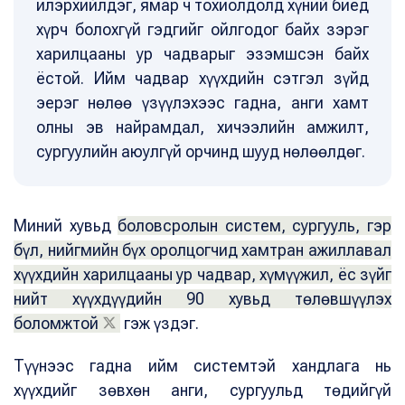
илэрхийлдэг, ямар ч тохиолдолд хүний биед
хүрч болохгүй гэдгийг ойлгодог байх зэрэг
харилцааны ур чадварыг эзэмшсэн байх
ёстой. Ийм чадвар хүүхдийн сэтгэл зүйд
эерэг нөлөө үзүүлэхээс гадна, анги хамт
олны эв найрамдал, хичээлийн амжилт,
сургуулийн аюулгүй орчинд шууд нөлөөлдөг.
Миний хувьд
боловсролын систем, сургууль, гэр
бүл, нийгмийн бүх оролцогчид хамтран ажиллавал
хүүхдийн харилцааны ур чадвар, хүмүүжил, ёс зүйг
нийт хүүхдүүдийн 90 хувьд төлөвшүүлэх
боломжтой
гэж үздэг.
Түүнээс гадна ийм системтэй хандлага нь
хүүхдийг зөвхөн анги, сургуульд төдийгүй