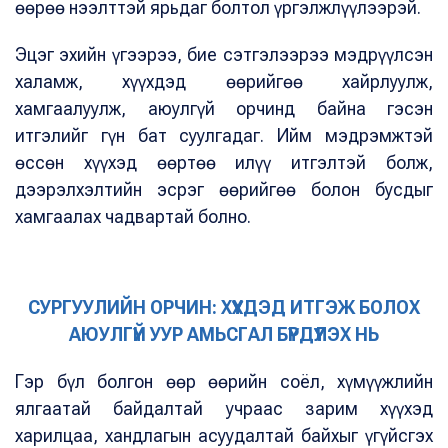
өөрөө нээлттэй ярьдаг болтол үргэлжлүүлээрэй.
Эцэг эхийн үгээрээ, бие сэтгэлээрээ мэдрүүлсэн
халамж, хүүхдэд өөрийгөө хайрлуулж,
хамгаалуулж, аюулгүй орчинд байна гэсэн
итгэлийг гүн бат суулгадаг. Ийм мэдрэмжтэй
өссөн хүүхэд өөртөө илүү итгэлтэй болж,
дээрэлхэлтийн эсрэг өөрийгөө болон бусдыг
хамгаалах чадвартай болно.
СУРГУУЛИЙН ОРЧИН: ХҮҮХДЭД ИТГЭЖ БОЛОХ
АЮУЛГҮЙ УУР АМЬСГАЛ БҮРДҮҮЛЭХ НЬ
Гэр бүл болгон өөр өөрийн соёл, хүмүүжлийн
ялгаатай байдалтай учраас зарим хүүхэд
харилцаа, хандлагын асуудалтай байхыг үгүйсгэх