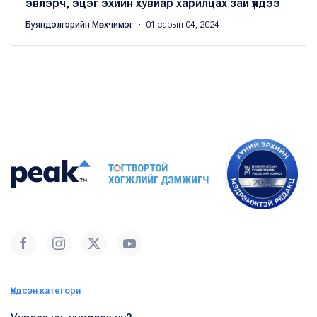
эвлэрч, эцэг эхийн хувиар харилцах зай үлдээ
Буяндэлгэрийн Мөнхчимэг
・ 01 сарын 04, 2024
Үндсэн категори