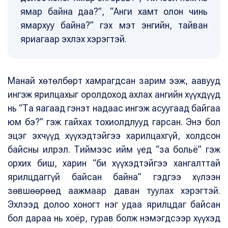
ямар байна даа?”, “Анги хамт олон чинь
ямархуу байна?” гэх мэт энгийн, тайван
яриагаар эхлэх хэрэгтэй.
Манай хөтөлбөрт хамрагдсан зарим ээж, аавууд
ингэж ярилцахыг оролдоход ахлах ангийн хүүхдүүд
нь “Та яагаад гэнэт надаас ингэж асуугаад байгаа
юм бэ?” гэж гайхах тохиолдлууд гарсан. Энэ бол
эцэг эхчүүд хүүхэдтэйгээ харилцахгүй, холдсон
байсны илрэл. Тиймээс ийм үед “за больё” гэж
орхих биш, харин “би хүүхэдтэйгээ хангалттай
ярилцдаггүй байсан байна” гэдгээ хүлээн
зөвшөөрөөд аажмаар даван туулах хэрэгтэй.
Эхлээд долоо хоногт нэг удаа ярилцдаг байсан
бол дараа нь хоёр, гурав болж нэмэгдсээр хүүхэд