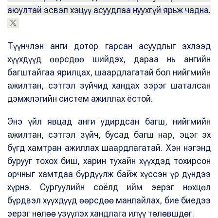
аюултай эсвэл хэцүү асуудлаа нуухгүй ярьж чадна.
Түүнчлэн анги дотор гарсан асуудлыг эхлээд
хүүхдүүд өөрсдөө шийдэх, дараа нь ангийн
багштайгаа ярилцах, шаардлагатай бол нийгмийн
ажилтан, сэтгэл зүйчид хандах зэрэг шаталсан
дэмжлэгийн систем ажиллах ёстой.
Энэ үйл явцад анги удирдсан багш, нийгмийн
ажилтан, сэтгэл зүйч, бусад багш нар, эцэг эх
бүгд хамтран ажиллах шаардлагатай. Хэн нэгэнд
бурууг тохох биш, харин тухайн хүүхдэд тохирсон
орчныг хамтдаа бүрдүүлж байж хүссэн үр дүндээ
хүрнэ. Сургуулийн соёлд ийм эерэг нөхцөл
бүрдвэл хүүхдүүд өөрсдөө манлайлах, бие биедээ
эерэг нөлөө үзүүлэх хандлага илүү төлөвшдөг.