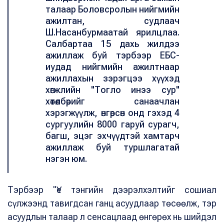
талаар Боловсролын нийгмийн
ажилтан, судлаач
Ш.Насанбурмаатай ярилцлаа.
Салбартаа 15 дахь жилдээ
ажиллаж буй тэрбээр ЕБС-
иудад нийгмийн ажилтнаар
ажиллахын зэрэгцээ хүүхэд
хөгжлийн "Тогло инээ сур"
хөтөлбөрийг санаачлан
хэрэгжүүлж, өнгөрсөн онд гэхэд 4
сургуулийн 8000 гаруй сурагч,
багш, эцэг эхчүүдтэй хамтарч
ажиллаж буй туршлагатай
нэгэн юм.
Тэрбээр "Үе тэнгийн дээрэлхэлтийг сошиал
сүлжээнд тавигдсан ганц асуудлаар төсөөлж, тэр
асуудлын талаар л сенсацлаад өнгөрөх нь шийдэл