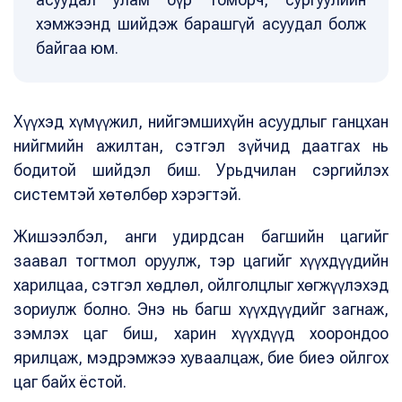
хэмжээнд шийдэж барашгүй асуудал болж
байгаа юм.
Хүүхэд хүмүүжил, нийгэмшихүйн асуудлыг ганцхан
нийгмийн ажилтан, сэтгэл зүйчид даатгах нь
бодитой шийдэл биш. Урьдчилан сэргийлэх
системтэй хөтөлбөр хэрэгтэй.
Жишээлбэл, анги удирдсан багшийн цагийг
заавал тогтмол оруулж, тэр цагийг хүүхдүүдийн
харилцаа, сэтгэл хөдлөл, ойлголцлыг хөгжүүлэхэд
зориулж болно. Энэ нь багш хүүхдүүдийг загнаж,
зэмлэх цаг биш, харин хүүхдүүд хоорондоо
ярилцаж, мэдрэмжээ хуваалцаж, бие биеэ ойлгох
цаг байх ёстой.