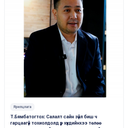
Ярилцлага
Т.Бямбатогтох: Салалт сайн зүйл биш ч
гарцаагүй тохиолдолд үр хүүхдийнхээ төлөө