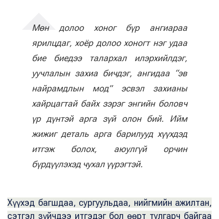
Мөн долоо хоног бүр ангиараа
ярилцдаг, хоёр долоо хоногт нэг удаа
бие биедээ талархал илэрхийлдэг,
уучлалын захиа бичдэг, ангидаа “эв
найрамдлын мод” эсвэл захианы
хайрцагтай байх зэрэг энгийн боловч
үр дүнтэй арга зүй олон бий. Ийм
жижиг деталь арга барилууд хүүхдэд
итгэж болох, аюулгүй орчин
бүрдүүлэхэд чухал үүрэгтэй.
Хүүхэд багшдаа, сургуульдаа, нийгмийн ажилтан,
сэтгэл зүйчдээ итгэдэг бол өөрт тулгарч байгаа