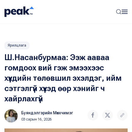
Ярилцлага
Ш.Насанбурмаа: Ээж ааваа
гомдоох вий гэж эмээхээс
хүүхдийн төлөвшил эхэлдэг, ийм
сэтгэлгүй хүүхэд өөр хэнийг ч
хайрлахгүй
Буяндэлгэрийн Мөнхчимэг
03 сарын 16, 2026