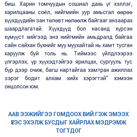
биш. Харин томчуудын сошиал дахь үг хэллэг,
харилцааны соёл, нийгмийн уур амьсгал өөрөө
хүүхдүүдийн зан төлөвт нөлөөлж байгааг анзаарах
шаардлагатай. Хүүхдүүд бол насанд хүрсэн
хүмүүст хийгээд энэ нийгмийн амьдралд байгаа
сайн сайхан бүхнийг муу муухайтай нь хамт тусган
харуулж буй толь нь. Тиймээс үйлдлээрээ
үлгэрлэх, үр хүүхэдтэйгээ ярилцах, сургууль тус
бүр дээр очиж, багш нартайгаа хамтран ажиллах
зэрэг бодит алхам хийх хэрэгтэй” хэмээн
онцолсон юм.
ААВ ЭЭЖИЙГЭЭ ГОМДООХ ВИЙ ГЭЖ ЭМЭЭХ
ҮЕЭС ЭХЭЛЖ БУСДЫГ ХАЙРЛАХ МЭДРЭМЖ
ТОГТДОГ