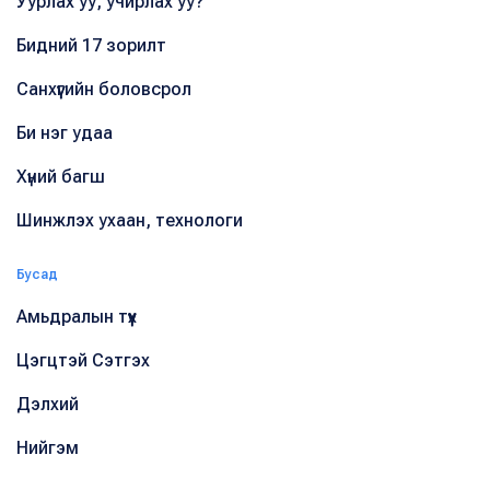
Уурлах уу, учирлах уу?
Бидний 17 зорилт
Санхүүгийн боловсрол
Би нэг удаа
Хүний багш
Шинжлэх ухаан, технологи
Бусад
Амьдралын түүх
Цэгцтэй Сэтгэх
Дэлхий
Нийгэм