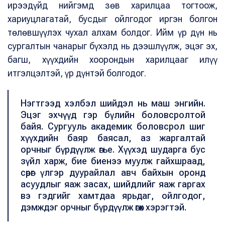
ирээдүйд нийгэмд зөв харилцаа тогтоож,
хариуцлагатай, бусдыг ойлгодог иргэн болгон
төлөвшүүлэх чухал алхам болдог. Ийм үр дүн нь
сургалтын чанарыг бүхэлд нь дээшлүүлж, эцэг эх,
багш, хүүхдийн хоорондын харилцааг илүү
итгэлцэлтэй, үр дүнтэй болгодог.
Нэгтгээд хэлбэл шийдэл нь маш энгийн.
Эцэг эхчүүд гэр бүлийн боловсролтой
байя. Сургууль академик боловсрол шиг
хүүхдийн баяр баясал, аз жаргалтай
орчныг бүрдүүлж өгье. Хүүхэд шударга бус
зүйл харж, бие биенээ муулж гайхшраад,
сөрөг үлгэр дуурайлал авч байхын оронд
асуудлыг яаж засах, шийдлийг яаж гаргах
вэ гэдгийг хамтдаа ярьдаг, ойлгодог,
дэмждэг орчныг бүрдүүлж өгөх хэрэгтэй.