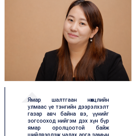
Ямар шалтгаан нөхцлийн
улмаас үе тэнгийн дээрэлхэлт
газар авч байна вэ, үүнийг
зогсооход нийгэм дэх хүн бүр
ямар оролцоотой байж
шийдвэрлэж чадах арга замын