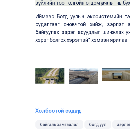
зүйлийн тоо толгойн огцом өөрчлөлт нь бү
Иймээс Богд уулын экосистемийн тэ
судалгааг оновчтой хийж, зэрлэг 
байгуулах зэрэг асуудлыг шинжлэх у
хэрэг болгох хэрэгтэй" хэмээн ярилаа.
Зэрлэг амьтдад зориулсан гүүрэн гарцын 
хүрээлэнгийн "Trans-Canada" хурдны зам 
Холбоотой сэдвүүд
байгаль хамгаалал
богд уул
зэрлэ