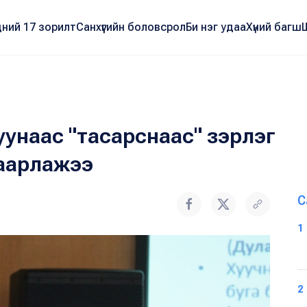
ний 17 зорилт
Санхүүгийн боловсрол
Би нэг удаа
Хүний багш
уунаас "тасарснаас" зэрлэг
гаарлажээ
С
1
2