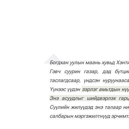
Богдхан уулын маань хувьд Хэнт
Гэвч суурин газар, дэд бүтц
таслагдсаар, үндсэн нуруунаас
Үүнээс үүдэн
зэрлэг амьтдын нүү
Энэ асуудлыг шийдвэрлэх гарц
Сүүлийн жилүүдэд энэ талаар н
салбарын мэргэжилтнүүд эрчимтэ
Нийслэлд орчмын хал