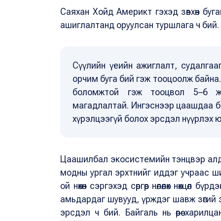
Саяхан Хойд Америкт гэхэд зөвхөн буг
ашиглалтанд оруулсан туршлага ч бий.
Сүүлийн үеийн ажиглалт, судалгаа
орчим буга бий гэж тооцоолж байна. 
боломжтой гэж тооцвол 5–6 ж
магадлалтай. Ингэснээр цаашдаа ба
хүрэлцээгүй болох эрсдэл нүүрлэх 
Цаашилбал экосистемийн тэнцвэр алда
модны ургал эрхтнийг иддэг учраас ш
ой нөхөн сэргэхэд сөргөөр нөлөөлөх нөхцө
амьдардаг шувууд, үрждэг шавж зөгий 
эрсдэл ч бий. Байгаль нь өөрөө хари