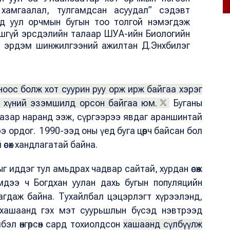
хамгаалал, тулгамдсан асуудал” сэдэвт
гд уул орчмын бугын тоо толгой нэмэгдэж
ошгүй эрсдэлийн талаар ШУА-ийн Биологийн
йн эрдэм шинжилгээний ажилтан Д.Энхбилэг
оос болж хот суурин руу орж ирж байгаа хэрэг
ь хүний эзэмшилд орсон байгаа юм.
Буганы
газар наранд ээж, сүргээрээ явдаг араншинтай
э ордог. 1990-ээд оны үед буга цөөрч байсан бол
өсөх хандлагатай байна.
амлыг иддэг тул амьдрах чадвар сайтай, хурдан өсөж
мдээ ч Богдхан уулан дахь бугын популяцийн
агдаж байна. Тухайлбал цэцэрлэгт хүрээлэнд,
н хашаанд гэх мэт суурьшлын бүсэд нэвтрээд
бэл өнгөрсөн сард тохиолдсон
хашаанд сүлбүүлж