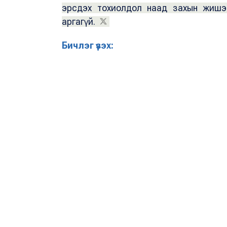
эрсдэх тохиолдол наад захын жишээ
аргагүй.
Бичлэг үзэх: