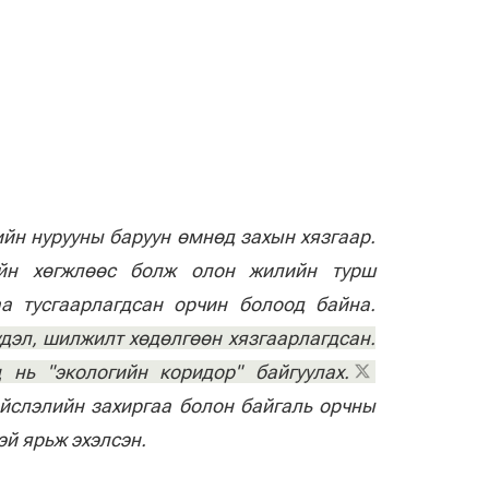
ийн нурууны баруун өмнөд захын хязгаар.
ийн хөгжлөөс болж олон жилийн турш
аа тусгаарлагдсан орчин болоод байна.
дэл, шилжилт хөдөлгөөн хязгаарлагдсан.
 нь "экологийн коридор" байгуулах.
ийслэлийн захиргаа болон байгаль орчны
й ярьж эхэлсэн.
иун бугын тархалтын зураглал