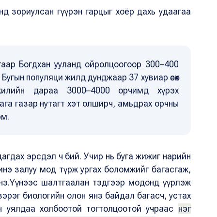
анд зориулсан гүүрэн гарцыг хоёр дахь удаагаа
гаар Богдхан ууланд ойролцоогоор 300–400
Бугын популяци жилд дунджаар 37 хувиар өсөх
илийн дараа 3000–4000 орчимд хүрэх
га газар нутагт хэт олширч, амьдрах орчны
юм.
гдах эрсдэл ч бий. Учир нь буга жижиг нарийн
инэ залуу мод түрж ургах боломжийг багасгаж,
л бүрдэнэ.Үүнээс шалтгаалан тэдгээр модонд үүрлэж
зэрэг биологийн олон янз байдал багасч, устах
лцан уялдаа холбоотой тогтолцоотой учраас
нэг