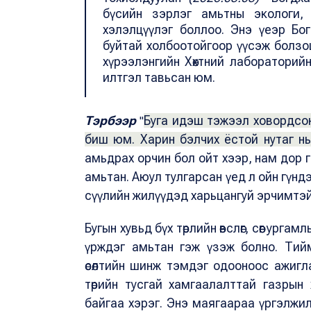
бүсийн зэрлэг амьтны экологи, 
хэлэлцүүлэг боллоо. Энэ үеэр Бо
буйтай холбоотойгоор үүсэж болз
хүрээлэнгийн Хөхтний лаборатори
илтгэл тавьсан юм.
Тэрбээр
Буга идэш тэжээл ховордсон
"
биш юм. Харин бэлчих ёстой нутаг н
амьдрах орчин бол ойт хээр, нам дор 
амьтан. Аюул тулгарсан үед л ойн гүндэ
сүүлийн жилүүдэд харьцангуй эрчимтэй 
Бугын хувьд бүх төрлийн өвслөг, сөөг ург
үрждэг амьтан гэж үзэж болно. Тий
өсөлтийн шинж тэмдэг одооноос ажигл
төрийн тусгай хамгаалалттай газры
байгаа хэрэг. Энэ маягаараа үргэлжил