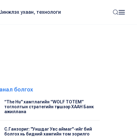
Шинжлэх ухаан, технологи
анал болгох
“The Hu" хамтлагийн “WOLF TOTEM”
тоглолтын стратегийн түншээр ХААН Банк
ажиллана
С.Ганзориг: "Уншдаг Увс аймаг"-ийг бий
болгох нь бидний хамгийн том зорилго