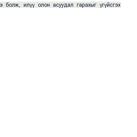
 болж, илүү олон асуудал гарахыг үгүйсгэх