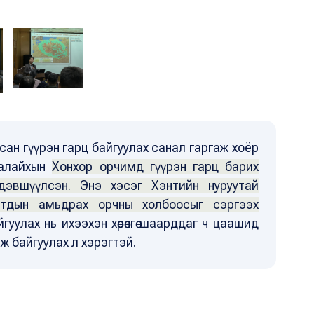
ан гүүрэн гарц байгуулах санал гаргаж хоёр
Налайхын
Хонхор орчимд гүүрэн гарц барих
эвшүүлсэн. Энэ хэсэг Хэнтийн нуруутай
ьтдын амьдрах орчны холбоосыг сэргээх
гуулах нь ихээхэн хөрөнгө шаарддаг ч цаашид
ж байгуулах л хэрэгтэй.