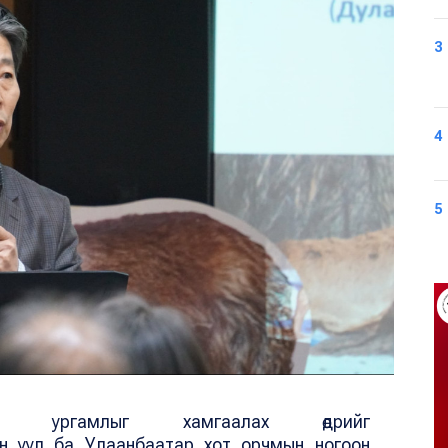
3
4
5
, ургамлыг хамгаалах өдрийг
ан уул ба Улаанбаатар хот орчмын ногоон