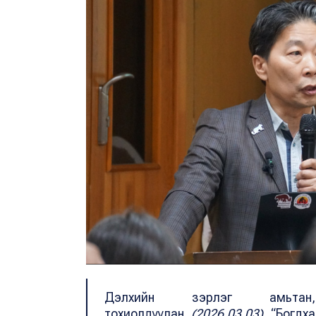
Дэлхийн зэрлэг амьтан
тохиолдуулан
(2026.03.03)
“Богдх