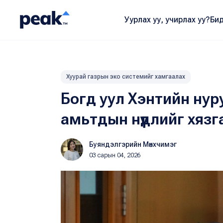
Уурлах уу, учирлах уу?
Бид
Хуурай газрын эко системийг хамгаалах
Богд уул Хэнтийн нур
амьтдын нүүдлийг хяз
Буяндэлгэрийн Мөнхчимэг
03 сарын 04, 2026