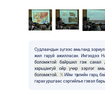
Судлаачдын зүгээс амьтанд зориулс
жил гаруй ажилласан. Ингэхдээ 
боломжтой байршил гэж санал д
харьцангуй ойр учир зэрлэг ам
боломжтой.
Ийм төрлийн гарц бай
гарах уршгаас сэргийлье гэвэл барь