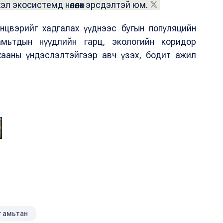
хэл экосистемд нөлөөлөх эрсдэлтэй юм.
нцвэрийг хадгалах үүднээс бугын популяцийн
амьтдын нүүдлийн гарц, экологийн коридор
хааны үндэслэлтэйгээр авч үзэх, бодит ажил
жишиг загвар, Канадын "Banff "үндэсний цэцэрлэгт
дээр байрлах зэрлэг амьтдад зориулсан гүүрэн гарц.
г амьтан