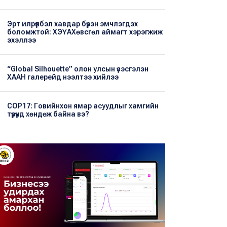
Эрт илрүүлбэл хавдар бүрэн эмчлэгдэх
боломжтой: ХЭҮА​Хөвсгөл аймагт хэрэгжиж
эхэллээ
“Global Silhouette” олон улсын үзэсгэлэн
ХААН галерейд нээлтээ хийлээ
COP17: Говийнхон ямар асуудлыг хамгийн
түрүүнд хөндөж байна вэ?