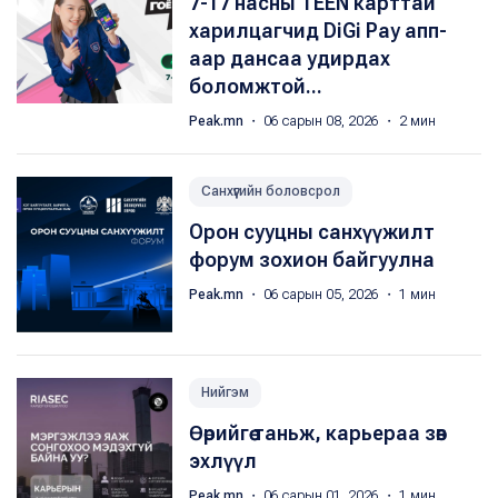
7-17 насны TEEN карттай
харилцагчид DiGi Pay апп-
аар дансаа удирдах
боломжтой...
Peak.mn
・ 06 сарын 08, 2026 ・ 2 мин
Санхүүгийн боловсрол
Орон сууцны санхүүжилт
форум зохион байгуулна
Peak.mn
・ 06 сарын 05, 2026 ・ 1 мин
Нийгэм
Өөрийгөө таньж, карьераа зөв
эхлүүл
Peak.mn
・ 06 сарын 01, 2026 ・ 1 мин