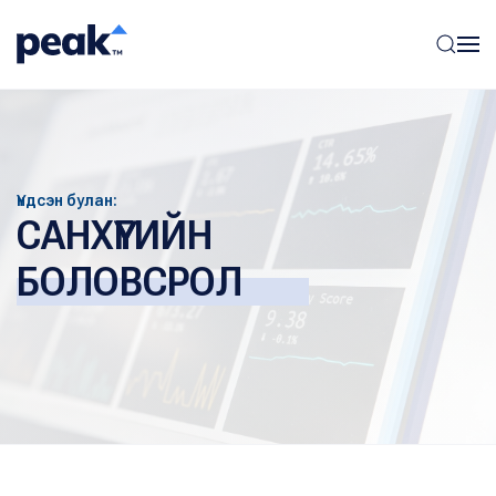
Үндсэн булан:
САНХҮҮГИЙН
БОЛОВСРОЛ