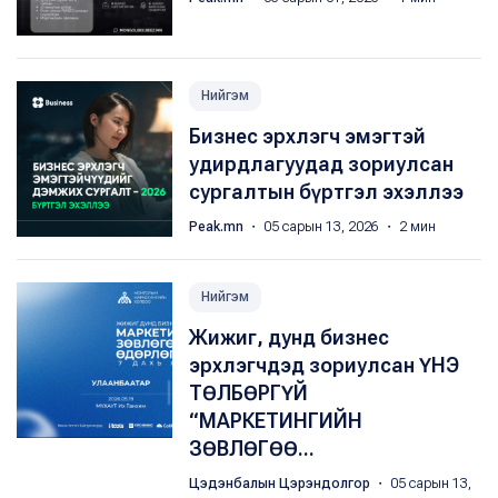
Нийгэм
Бизнес эрхлэгч эмэгтэй
удирдлагуудад зориулсан
сургалтын бүртгэл эхэллээ
Peak.mn
・ 05 сарын 13, 2026 ・ 2 мин
Нийгэм
Жижиг, дунд бизнес
эрхлэгчдэд зориулсан ҮНЭ
ТӨЛБӨРГҮЙ
“МАРКЕТИНГИЙН
ЗӨВЛӨГӨӨ...
Цэдэнбалын Цэрэндолгор
・ 05 сарын 13,