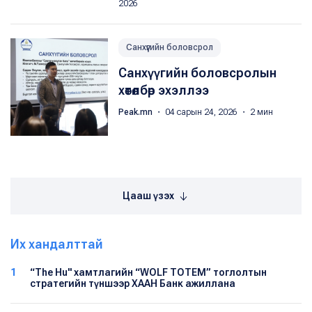
2026
Санхүүгийн боловсрол
Санхүүгийн боловсролын
хөтөлбөр эхэллээ
Peak.mn
・ 04 сарын 24, 2026 ・ 2 мин
Цааш үзэх
Их хандалттай
1
“The Hu" хамтлагийн “WOLF TOTEM” тоглолтын
стратегийн түншээр ХААН Банк ажиллана