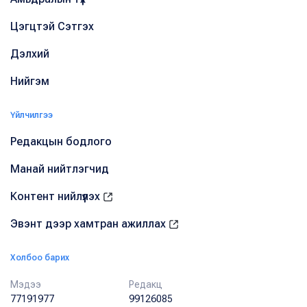
Цэгцтэй Сэтгэх
Дэлхий
Нийгэм
Үйлчилгээ
Редакцын бодлого
Манай нийтлэгчид
Контент нийлүүлэх
Эвэнт дээр хамтран ажиллах
Холбоо барих
Мэдээ
Редакц
77191977
99126085