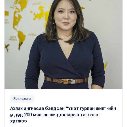
Ярилцлага
Ахлах ангиасаа бэлдсэн “Үнэт гурван жил”-ийн
үр дүнд 200 мянган ам.долларын тэтгэлэг
хүртжээ