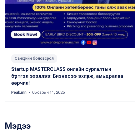
Санхүүгийн боловсрол
Startup MASTERCLASS онлайн сургалтын
бүртгэл эхэллээ: Бизнесээ эхлүүлж, амьдралаа
өөрчил!
Peak.mn
・ 05 сарын 11, 2025
Мэдээ