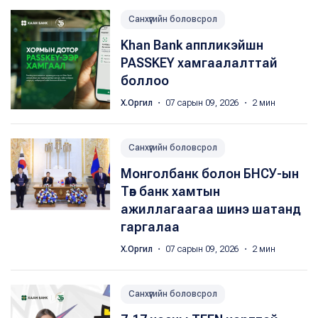
Санхүүгийн боловсрол
Khan Bank аппликэйшн
PASSKEY хамгаалалттай
боллоо
Х.Оргил
・ 07 сарын 09, 2026 ・ 2 мин
Санхүүгийн боловсрол
Монголбанк болон БНСУ-ын
Төв банк хамтын
ажиллагаагаа шинэ шатанд
гаргалаа
Х.Оргил
・ 07 сарын 09, 2026 ・ 2 мин
Санхүүгийн боловсрол