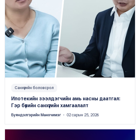
Санхүүгийн боловсрол
Ипотекийн зээлдэгчийн амь насны даатгал:
Гэр бүлийн санхүүгийн хамгаалалт
Буяндэлгэрийн Мөнхчимэг
・ 02 сарын 25, 2026