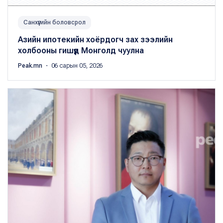
Санхүүгийн боловсрол
Азийн ипотекийн хоёрдогч зах зээлийн
холбооны гишүүд Монголд чуулна
Peak.mn
・ 06 сарын 05, 2026