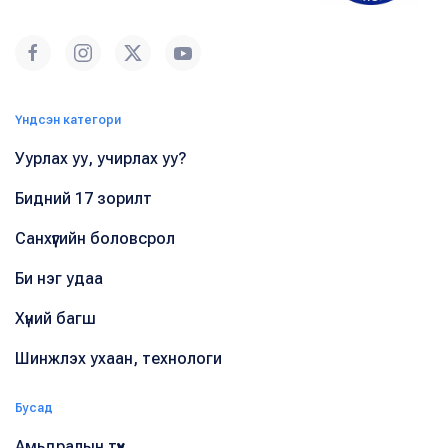
Үндсэн категори
Уурлах уу, учирлах уу?
Бидний 17 зорилт
Санхүүгийн боловсрол
Би нэг удаа
Хүний багш
Шинжлэх ухаан, технологи
Бусад
Амьдралын түүх