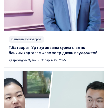
Санхүүгийн боловсрол
Г.Батзориг: Урт хугацааны хуримтлал нь
банкны хадгаламжаас хоёр дахин илүү өгөөжтэй
Хүдэрчулууны Хулан
・ 03 сарын 09, 2026