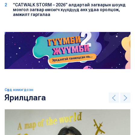
2
“CATWALK STORM – 2026” алдартай загварын шоунд
монгол загвар өмсөгч хүүхдүүд анх удаа оролцож,
амжилт гаргалаа
Сүүлд нэмэгдсэн
Ярилцлага