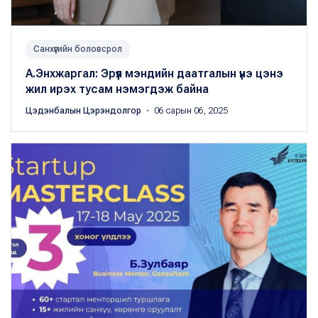
Санхүүгийн боловсрол
А.Энхжаргал: Эрүүл мэндийн даатгалын үнэ цэнэ
жил ирэх тусам нэмэгдэж байна
Цэдэнбалын Цэрэндолгор
・ 06 сарын 06, 2025