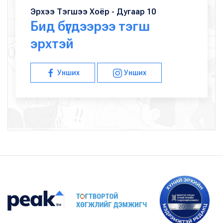
Эрхээ Тэгшээ Хоёр - Дугаар 10
Бид бүгдээрээ тэгш
эрхтэй
Унших
Унших