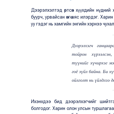
Дээрэлхэлтэд өртсөн хүүхдийн нүдний
буурч, урвайсан өнгө аяс илэрдэг. Хар
уу гэдэг нь хамгийн энгийн хэрнээ чуха
Дээрэлхэгч ганцаа
тойрон хүрээлсэн
түүнийг хүчирхэг м
гоё зүйл байна. Би х
ойлголт нь үйлдлээ 
Ихэнхдээ бид дээрэлхэгчийг шийтгэ
болгодог. Харин олон улсын туршлагаа