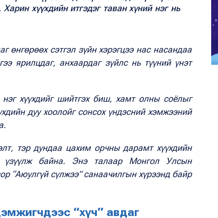
 Харин хүүхдийн итгэдэг таван хүний нэг нь
аг өнгөрөөх сэтгэл зүйн хэрэгцээ нас насандаа
гээ ярилцдаг, анхаардаг зүйлс нь түүний үнэт
 нэг хүүхдийг шийтгэх биш, хамт олны соёлыг
үүхдийн дуу хоолойг сонсох үндэсний хэмжээний
а.
элт, тэр дундаа цахим орчны дарамт хүүхдийн
ө үзүүлж байна. Энэ талаар Монгол Улсын
ор “Аюулгүй сүлжээ” санаачилгын хүрээнд байр
 дэмжигчдээс “хүч” авдаг