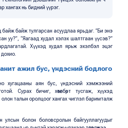
р хангах нь бидний үүрэг.
д байж байж тулгарсан асуудлаа ярьдаг. “Би энэ
ан уу?”, “Яагаад худал хэлэх шалтгаан үүсэв?”
 шаардлагатай. Хүүхэд худал ярьж эхэлбэл эцэг
 дохио.
анит ажил бус, үндэсний бодлого
но хугацааны аян бус, үндэсний хэмжээний
той. Сурах бичиг, хөтөлбөрт тусгаж, хүүхэд
, олон талын оролцоог хангах чиглэл баримталж
он улсын болон боловсролын байгууллагуудыг
угацаанд үр дүнтэй хэрэгжүүлэхээр төлөвлөжээ.