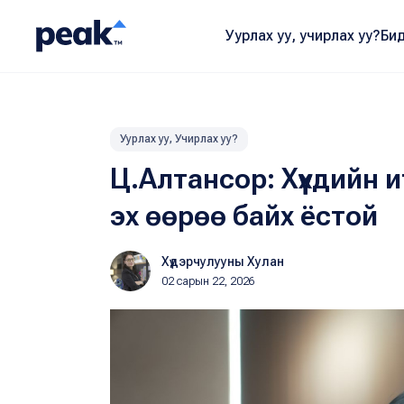
Уурлах уу, учирлах уу?
Бид
Уурлах уу, Учирлах уу?
Ц.Алтансор: Хүүхдийн и
эх өөрөө байх ёстой
Хүдэрчулууны Хулан
02 сарын 22, 2026