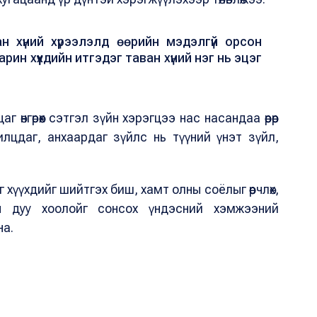
н хүний хүрээлэлд өөрийн мэдэлгүй орсон
арин хүүхдийн итгэдэг таван хүний нэг нь эцэг
өнгөрөөх сэтгэл зүйн хэрэгцээ нас насандаа өөрөөр
илцдаг, анхаардаг зүйлс нь түүний үнэт зүйл,
 хүүхдийг шийтгэх биш, хамт олны соёлыг өөрчлөх,
йн дуу хоолойг сонсох үндэсний хэмжээний
на.