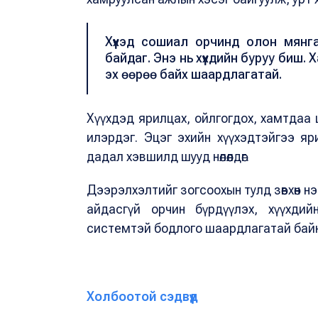
Хүүхэд сошиал орчинд олон мянга
байдаг. Энэ нь хүүхдийн буруу биш. Х
эх өөрөө байх шаардлагатай.
Хүүхдэд ярилцах, ойлгогдох, хамтдаа цаг 
илэрдэг. Эцэг эхийн хүүхэдтэйгээ яр
дадал хэвшилд шууд нөлөөлдөг.
Дээрэлхэлтийг зогсоохын тулд зөвхөн нэг
айдасгүй орчин бүрдүүлэх, хүүхди
системтэй бодлого шаардлагатай бай
Холбоотой сэдвүүд