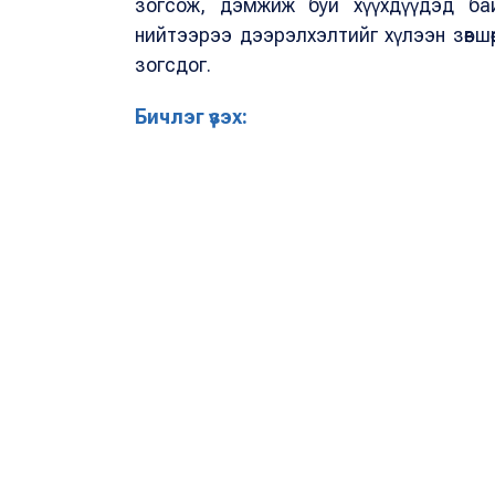
зогсож, дэмжиж буй хүүхдүүдэд бай
нийтээрээ дээрэлхэлтийг хүлээн зөвшөө
зогсдог.
Бичлэг үзэх: