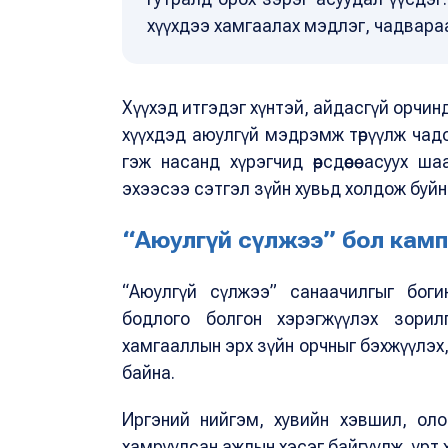
хүүхдээ хамгаалах мэдлэг, чадвараа
Хүүхэд итгэдэг хүнтэй, айдасгүй орчин
хүүхдэд аюулгүй мэдрэмж төрүүлж чадс
гэж насанд хүрэгчид өөрсдөөсөө асуух
эхээсээ сэтгэл зүйн хувьд холдож буйн
“Аюулгүй сүлжээ” бол камп
“Аюулгүй сүлжээ” санаачилгыг боги
бодлого болгон хэрэгжүүлэх зорилго
хамгааллын эрх зүйн орчныг бэхжүүлэх
байна.
Иргэний нийгэм, хувийн хэвшил, ол
хамруулсан ажлын хэсэг байгуулж, урт х