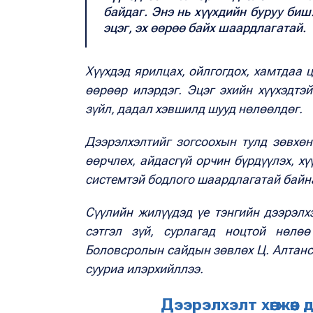
байдаг. Энэ нь хүүхдийн буруу биш.
эцэг, эх өөрөө байх шаардлагатай.
Хүүхдэд ярилцах, ойлгогдох, хамтдаа ц
өөрөөр илэрдэг. Эцэг эхийн хүүхэдтэй
зүйл, дадал хэвшилд шууд нөлөөлдөг.
Дээрэлхэлтийг зогсоохын тулд зөвхөн
өөрчлөх, айдасгүй орчин бүрдүүлэх, х
системтэй бодлого шаардлагатай байн
Сүүлийн жилүүдэд үе тэнгийн дээрэлх
сэтгэл зүй, сурлагад ноцтой нөлө
Боловсролын сайдын зөвлөх Ц. Алтанс
сууриа илэрхийллээ.
Дээрэлхэлт хөгжөөн