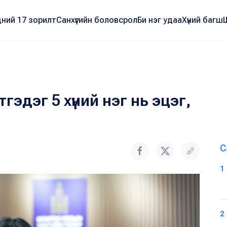
ний 17 зорилт
Санхүүгийн боловсрол
Би нэг удаа
Хүний багш
тгэдэг 5 хүний нэг нь эцэг,
С
1
2