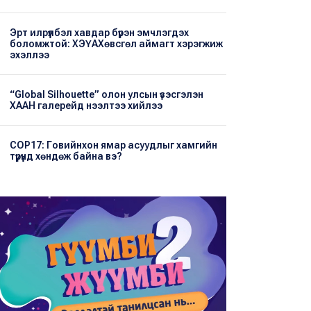
Эрт илрүүлбэл хавдар бүрэн эмчлэгдэх
боломжтой: ХЭҮА​Хөвсгөл аймагт хэрэгжиж
эхэллээ
“Global Silhouette” олон улсын үзэсгэлэн
ХААН галерейд нээлтээ хийлээ
COP17: Говийнхон ямар асуудлыг хамгийн
түрүүнд хөндөж байна вэ?