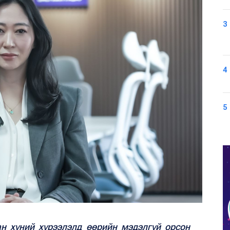
3
4
5
н хүний хүрээлэлд өөрийн мэдэлгүй орсон