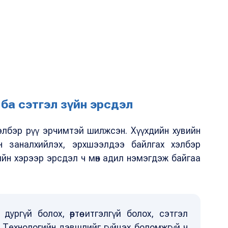
ба сэтгэл зүйн эрсдэл
элбэр рүү эрчимтэй шилжсэн. Хүүхдийн хувийн
н заналхийлэх, эрхшээлдээ байлгах хэлбэр
хийн хэрээр эрсдэл ч мөн адил нэмэгдэж байгаа
х дургүй болох, өөртөө итгэлгүй болох, сэтгэл
. Технологийн дэвшлийг гүйцэх боломжгүй ч