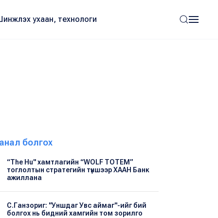
Шинжлэх ухаан, технологи
анал болгох
“The Hu" хамтлагийн “WOLF TOTEM”
тоглолтын стратегийн түншээр ХААН Банк
ажиллана
С.Ганзориг: "Уншдаг Увс аймаг"-ийг бий
болгох нь бидний хамгийн том зорилго