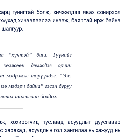
 харц гунигтай болж, хичээлдээ явах сонирхол
ин хүүхэд хичээлээсээ инээж, баяртай ирж байна
л шалгуур.
раа “хүчтэй” биш. Түүнийг
, хөгжөөн дэмждэг орчин
эт мэдрэмж төрүүлдэг. “Энэ
үчээ мэдэрч байна” гэсэн буруу
давтах шалтгаан болдог.
ж, хохирогчид туслаад асуудлыг дуусгавар
с харахад, асуудлын гол зангилаа нь хажууд нь