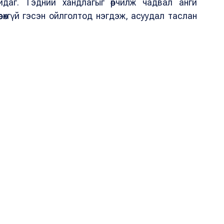
даг. Тэдний хандлагыг өөрчилж чадвал анги
рөхгүй гэсэн ойлголтод нэгдэж, асуудал таслан