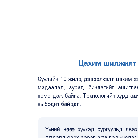
Цахим шилжилт 
Сүүлийн 10 жилд дээрэлхэлт цахим х
мэдээлэл, зураг, бичлэгийг ашигла
нэмэгдэж байна. Технологийн хурд өсө
нь бодит байдал.
Үүний нөлөөгөөр хүүхэд сургуульд ява
гутралд орох зэрэг асуудал үүсдэг