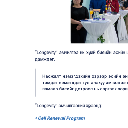
“Longevity” эмчилгээ нь хүний биеийн эсийн
дэмждэг.
Насжилт нэмэгдэхийн хэрээр эсийн энерг
тэмдэг нэмэгддэг тул энэхүү эмчилгээ н
замаар биеийг дотроос нь сэргээх зори
“Longevity” эмчилгээний хүрээнд:
• Cell Renewal Program