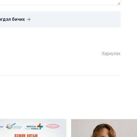
эгдэл бичих
Хариулах