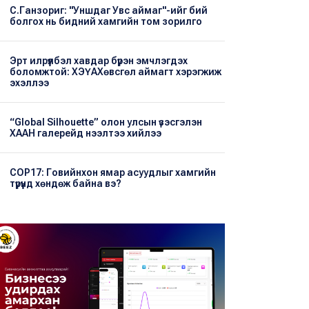
С.Ганзориг: "Уншдаг Увс аймаг"-ийг бий
болгох нь бидний хамгийн том зорилго
Эрт илрүүлбэл хавдар бүрэн эмчлэгдэх
боломжтой: ХЭҮА​Хөвсгөл аймагт хэрэгжиж
эхэллээ
“Global Silhouette” олон улсын үзэсгэлэн
ХААН галерейд нээлтээ хийлээ
COP17: Говийнхон ямар асуудлыг хамгийн
түрүүнд хөндөж байна вэ?