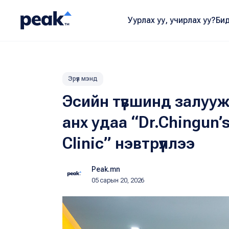
Уурлах уу, учирлах уу?
Бид
Эрүүл мэнд
Эсийн түвшинд залуу
анх удаа “Dr.Chingun’s
Clinic” нэвтрүүллээ
Peak.mn
05 сарын 20, 2026