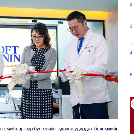
2
3
4
5
өн эмийн аргаар бус эсийн түвшинд удирдах боломжийг