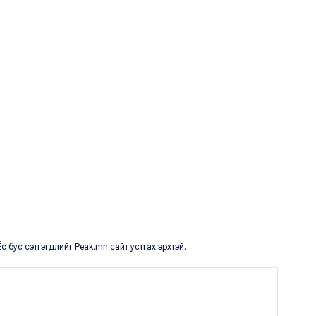
с бус сэтгэгдлийг Peak.mn сайт устгах эрхтэй.