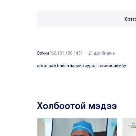
Сэтг
Зочин
[66.181.180.145] ・ 21 өдрийн өмнө
эргэлзэж байна нарийн судалгаа хийсийм уу
Холбоотой мэдээ