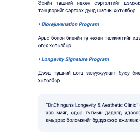
Эсийн түвшний нөхөн сэргэлтийг дэмжи
тэнцвэрийг сэргээх дунд шатны хөтөлбөр
• Biorejuvenation Program
Арьс болон биеийн гүн нөхөн төлжилтийг идэ
өгөх хөтөлбөр
• Longevity Signature Program
Дээд түвшний цогц залуужуулалт буюу бие
хөтөлбөр
“Dr.Chingun’s Longevity & Aesthetic Clin
хэв маяг, өдөр тутмын дадалд үндэслэ
амьдрах боломжийг бүрдүүлэхээр ажиллаж