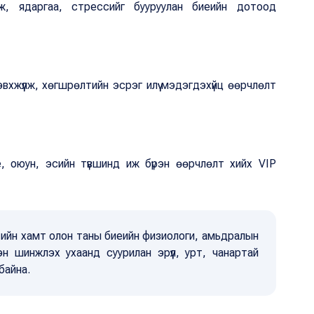
ж, ядаргаа, стрессийг бууруулан биеийн дотоод
вхжүүлж, хөгшрөлтийн эсрэг илүү мэдэгдэхүйц өөрчлөлт
, оюун, эсийн түвшинд иж бүрэн өөрчлөлт хийх VIP
ic”-ийн хамт олон таны биеийн физиологи, амьдралын
н шинжлэх ухаанд суурилан эрүүл, урт, чанартай
 байна.