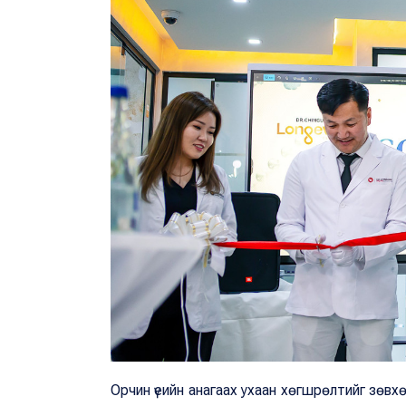
Орчин үеийн анагаах ухаан хөгшрөлтийг зөвх