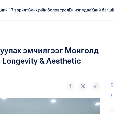
ний 17 зорилт
Санхүүгийн боловсрол
Би нэг удаа
Хүний багш
жуулах эмчилгээг Монголд
 Longevity & Aesthetic
С
1