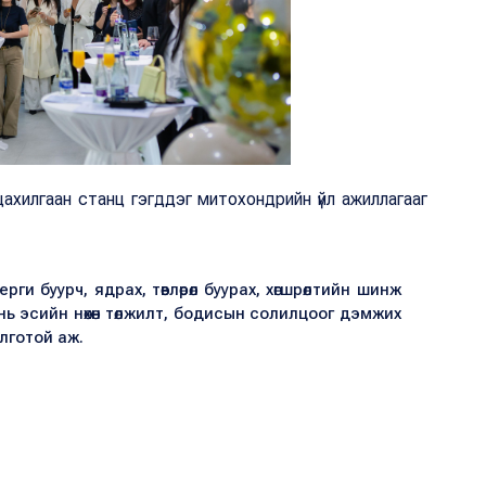
 цахилгаан станц гэгддэг митохондрийн үйл ажиллагааг
и буурч, ядрах, төвлөрөл буурах, хөгшрөлтийн шинж
ь эсийн нөхөн төлжилт, бодисын солилцоог дэмжих
лготой аж.