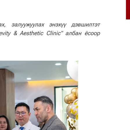
ах, залуужуулах энэхүү дэвшилтэт
evity & Aesthetic Clinic" албан ёсоор