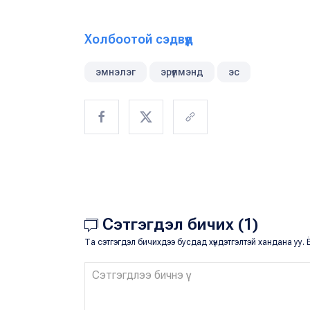
Холбоотой сэдвүүд
эмнэлэг
эрүүлмэнд
эс
Сэтгэгдэл бичих (1)
Та сэтгэгдэл бичихдээ бусдад хүндэтгэлтэй хандана уу. Ё