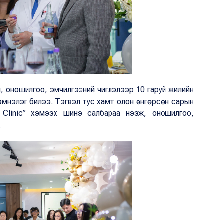
сал, оношилгоо, эмчилгээний чиглэлээр 10 гаруй жилийн
 эмнэлэг билээ. Тэгвэл тус хамт олон өнгөрсөн сарын
ic Clinic” хэмээх шинэ салбараа нээж, оношилгоо,
.