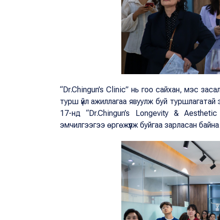
“Dr.Chingun’s Clinic” нь гоо сайхан, мэс за
турш үйл ажиллагаа явуулж буй туршлагатай
17-нд “Dr.Chingun’s Longevity & Aesthet
эмчилгээгээ өргөжүүлж буйгаа зарласан байна