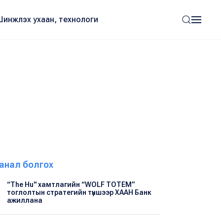
Шинжлэх ухаан, технологи
анал болгох
“The Hu" хамтлагийн “WOLF TOTEM”
тоглолтын стратегийн түншээр ХААН Банк
ажиллана