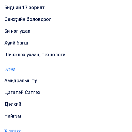
Бидний 17 зорилт
Санхүүгийн боловсрол
Би нэг удаа
Хүний багш
Шинжлэх ухаан, технологи
Бусад
Амьдралын түүх
Цэгцтэй Сэтгэх
Дэлхий
Нийгэм
Үйлчилгээ