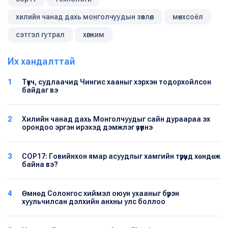
хилийн чанад дахь монголчуудын зөвлөл
мөнхсоёл
сэтгэл гутрал
хөгжим
Их хандалттай
1
Түүхч, судлаачид Чингис хааныг хэрхэн тодорхойлсон
байдаг вэ
2
Хилийн чанад дахь Монголчуудыг сайн дураараа эх
орондоо эргэн ирэхэд дэмжлэг үзүүлнэ
3
COP17: Говийнхон ямар асуудлыг хамгийн түрүүнд хөндөж
байна вэ?
4
Өмнөд Солонгос хиймэл оюун ухааныг бүрэн
хуульчилсан дэлхийн анхны улс боллоо