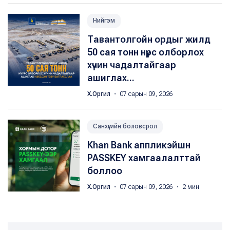
Нийгэм
Тавантолгойн ордыг жилд
50 сая тонн нүүрс олборлох
хүчин чадалтайгаар
ашиглах...
Х.Оргил
・ 07 сарын 09, 2026
Санхүүгийн боловсрол
Khan Bank аппликэйшн
PASSKEY хамгаалалттай
боллоо
Х.Оргил
・ 07 сарын 09, 2026 ・ 2 мин