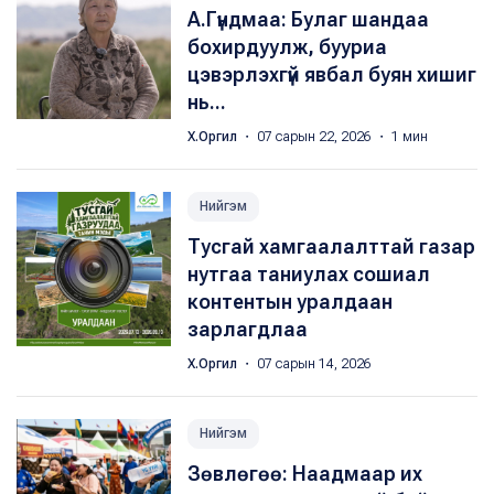
А.Гүндмаа: Булаг шандаа
бохирдуулж, бууриа
цэвэрлэхгүй явбал буян хишиг
нь...
Х.Оргил
・ 07 сарын 22, 2026 ・ 1 мин
Нийгэм
Тусгай хамгаалалттай газар
нутгаа таниулах сошиал
контентын уралдаан
зарлагдлаа
Х.Оргил
・ 07 сарын 14, 2026
Нийгэм
Зөвлөгөө: Наадмаар их