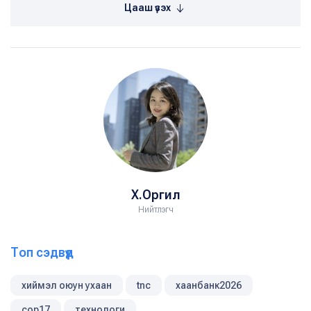
Цааш үзэх
Х.Оргил
Нийтлэгч
Топ сэдвүүд
хиймэл оюун ухаан
tnc
хаанбанк2026
cop17
технологи