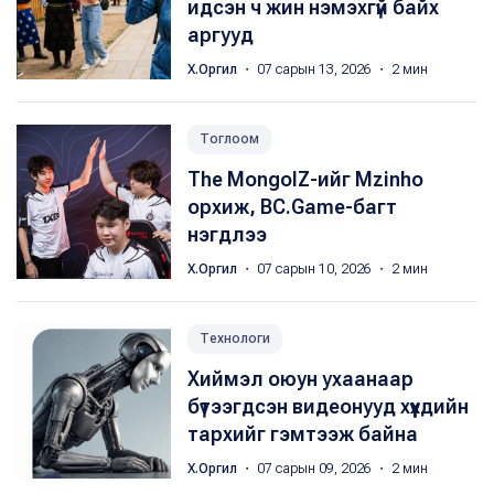
идсэн ч жин нэмэхгүй байх
аргууд
Х.Оргил
・ 07 сарын 13, 2026 ・ 2 мин
Тоглоом
The MongolZ-ийг Mzinho
орхиж, BC.Game-багт
нэгдлээ
Х.Оргил
・ 07 сарын 10, 2026 ・ 2 мин
Технологи
Хиймэл оюун ухаанаар
бүтээгдсэн видеонууд хүүхдийн
тархийг гэмтээж байна
Х.Оргил
・ 07 сарын 09, 2026 ・ 2 мин