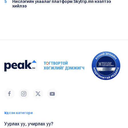
5
Нислэгийн ухаалаг платформ Skytrip.mn нээлтээ
хийлээ
Үндсэн категори
Уурлах уу, учирлах уу?