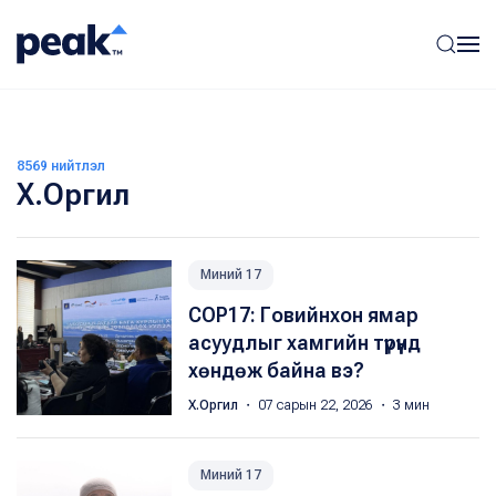
8569 нийтлэл
Х.Оргил
Миний 17
COP17: Говийнхон ямар
асуудлыг хамгийн түрүүнд
хөндөж байна вэ?
Х.Оргил
・ 07 сарын 22, 2026 ・ 3 мин
Миний 17