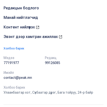
Редакцын бодлого
Манай нийтлэгчид
Контент нийлүүлэх
Эвэнт дээр хамтран ажиллах
Холбоо барих
Мэдээ
Редакц
77191977
99126085
Имэйл
contact@peak.mn
Холбоо барих
Улаанбаатар хот, Сүхбаатар дүүрэг, Бага тойруу, 24-р байр