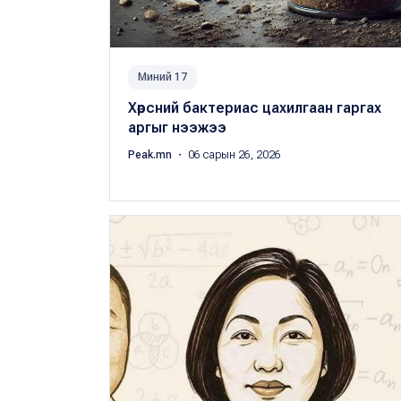
Миний 17
Хөрсний бактериас цахилгаан гаргах
аргыг нээжээ
Peak.mn
・ 06 сарын 26, 2026