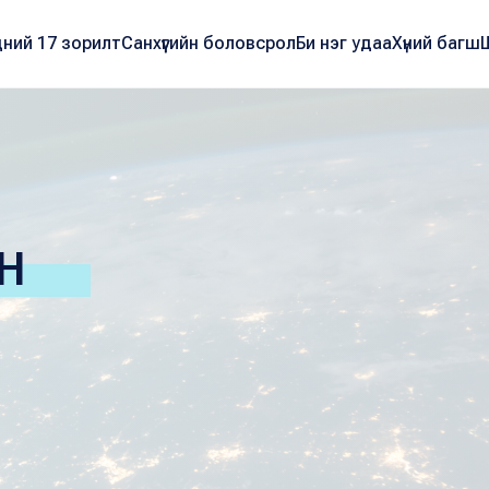
ний 17 зорилт
Санхүүгийн боловсрол
Би нэг удаа
Хүний багш
Н