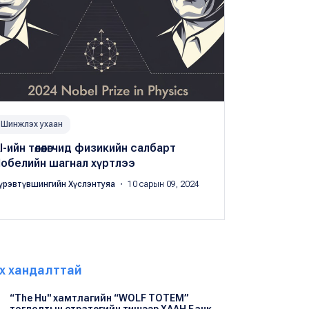
Шинжлэх ухаан
I-ийн төлөөлөгчид физикийн салбарт
обелийн шагнал хүртлээ
үрэвтүвшингийн Хүслэнтуяа
・ 10 сарын 09, 2024
х хандалттай
“The Hu" хамтлагийн “WOLF TOTEM”