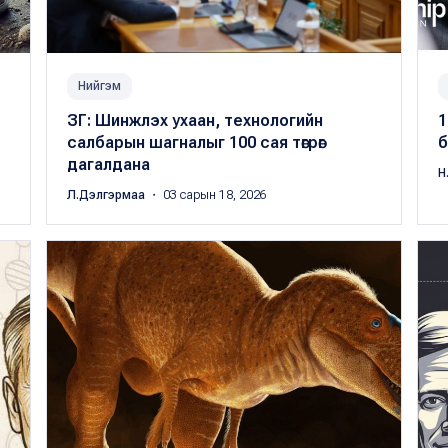
Нийгэм
ЗГ: Шинжлэх ухаан, технологийн
1
салбарын шагналыг 100 сая төгрөг
б
дагалдана
Н
Л.Дэлгэрмаа
・ 03 сарын 18, 2026