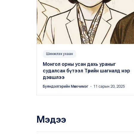
Шинжлэх ухаан
Монгол орны усан дахь ураныг
судалсан бүтээл Төрийн шагналд нэр
дэвшлээ
Буяндэлгэрийн Мөнхчимэг
・ 11 сарын 20, 2025
Мэдээ