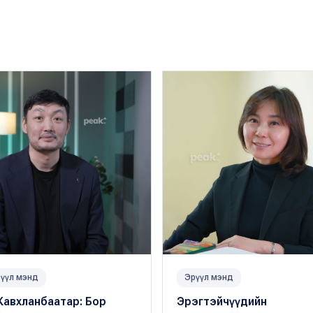
үүл мэнд
Эрүүл мэнд
Жавхланбаатар: Бор
Эрэгтэйчүүдийн