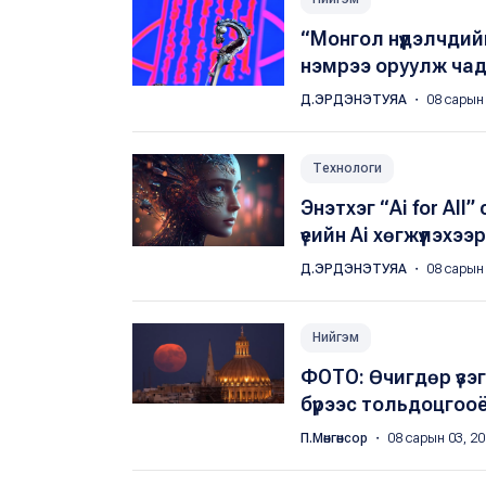
“Монгол нүүдэлчди
нэмрээ оруулж чад
Д.ЭРДЭНЭТУЯА
・ 08 сарын 
Технологи
Энэтхэг “Ai for Al
үеийн Ai хөгжүүлэх
Д.ЭРДЭНЭТУЯА
・ 08 сарын 
Нийгэм
ФОТО: Өчигдөр үзэ
бүрээс тольдоцгоо
П.Мөнгөнсор
・ 08 сарын 03, 2