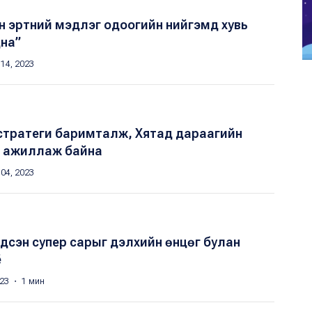
йн эртний мэдлэг одоогийн нийгэмд хувь
на”
14, 2023
l” стратеги баримталж, Хятад дараагийн
ээр ажиллаж байна
04, 2023
гдсэн супер сарыг дэлхийн өнцөг булан
ё
023 ・ 1 мин