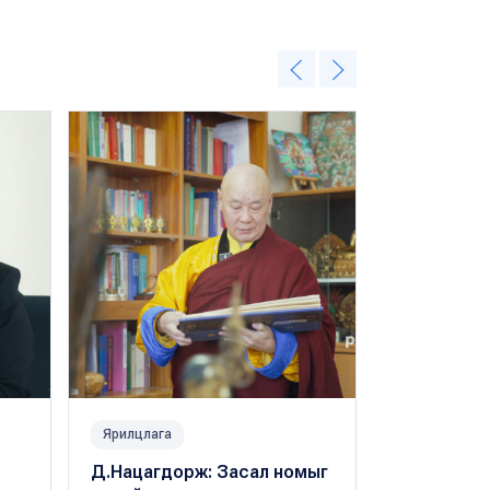
Ярилцлага
Ярилцлага
Д.Нацагдорж: Засал номыг
Монгол за