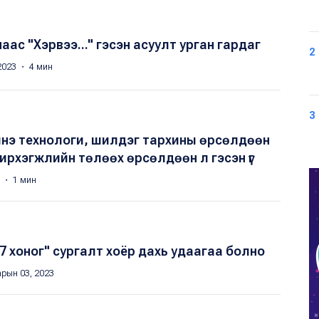
аас "Хэрвээ..." гэсэн асуулт урган гардаг
2
2023 ・ 4 мин
3
нэ технологи, шилдэг тархины өрсөлдөөн
үчирхэгжлийн төлөөх өрсөлдөөн л гэсэн үг
3 ・ 1 мин
7 хоног" сургалт хоёр дахь удаагаа болно
арын 03, 2023