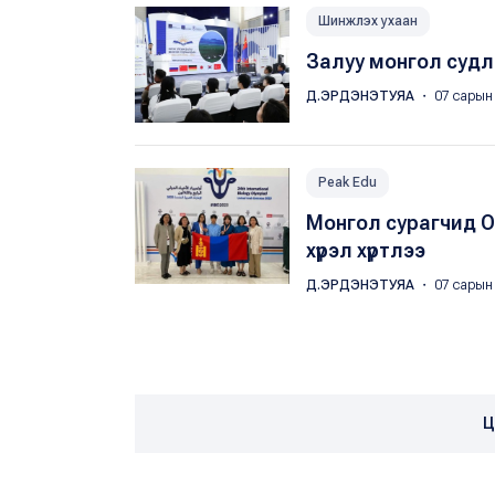
Шинжлэх ухаан
Залуу монгол судл
Д.ЭРДЭНЭТУЯА
・ 07 сарын 
Peak Edu
Монгол сурагчид 
хүрэл хүртлээ
Д.ЭРДЭНЭТУЯА
・ 07 сарын 
Ц