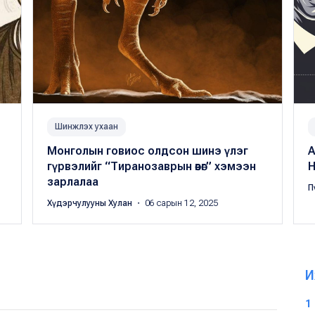
Шинжлэх ухаан
Монголын говиос олдсон шинэ үлэг
A
гүрвэлийг “Тиранозаврын өвөг” хэмээн
Н
зарлалаа
П
Хүдэрчулууны Хулан
・ 06 сарын 12, 2025
И
1