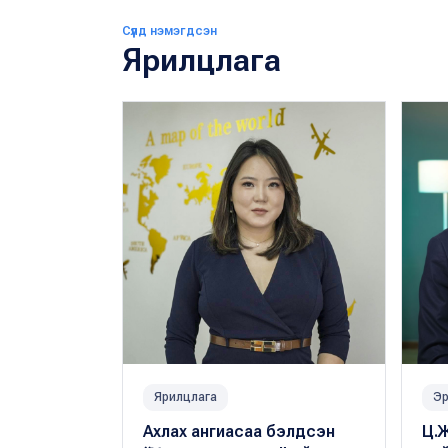
Сүүлд нэмэгдсэн
Ярилцлага
Ярилцлага
Эр
Ахлах ангиасаа бэлдсэн
Ц.