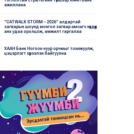
тоглолтын стратегийн түншээр ХААН Банк
ажиллана
“CATWALK STORM – 2026” алдартай
загварын шоунд монгол загвар өмсөгч хүүхдүүд
анх удаа оролцож, амжилт гаргалаа
ХААН Банк Ногоон нуур орчмыг тохижуулж,
цэцэрлэгт хүрээлэн байгуулна