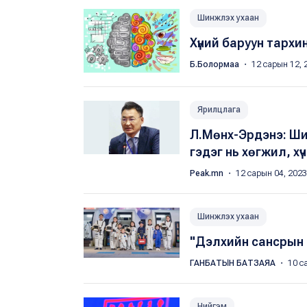
Шинжлэх ухаан
Хүний баруун тархин
Б.Болормаа
・ 12 сарын 12, 
Ярилцлага
Л.Мөнх-Эрдэнэ: Ши
гэдэг нь хөгжил, х
Peak.mn
・ 12 сарын 04, 202
Шинжлэх ухаан
"Дэлхийн сансрын 
ГАНБАТЫН БАТЗАЯА
・ 10 с
Нийгэм