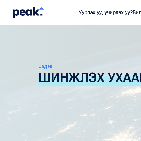
Уурлах уу, учирлах уу?
Бид
Сэдэв:
ШИНЖЛЭХ УХАА