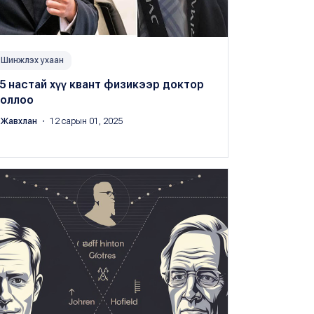
Шинжлэх ухаан
5 настай хүү квант физикээр доктор
оллоо
.Жавхлан
・ 12 сарын 01, 2025