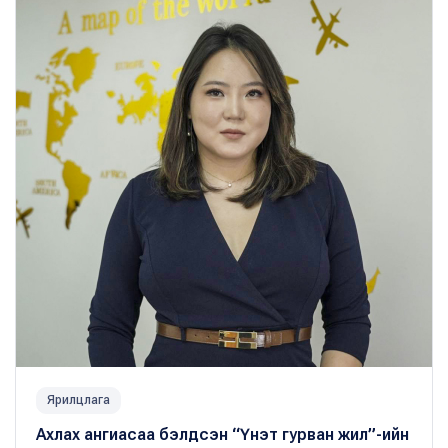
Ярилцлага
Ахлах ангиасаа бэлдсэн “Үнэт гурван жил”-ийн