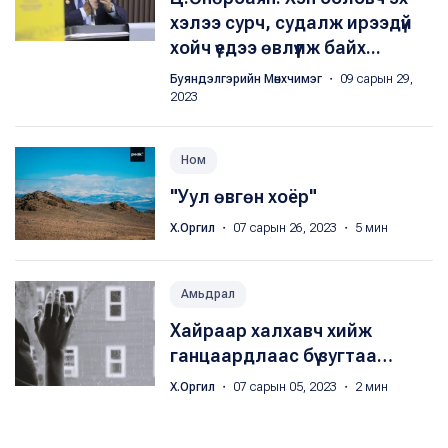
хэлээ сурч, судалж ирээдүй
хойч үедээ өвлүүлж байх...
Буяндэлгэрийн Мөнхчимэг
・ 09 сарын 29,
2023
Ном
"Уул өвгөн хоёр"
Х.Оргил
・ 07 сарын 26, 2023 ・ 5 мин
Амьдрал
Хайраар халхавч хийж
ганцаардлаас бүү зугтаа…
Х.Оргил
・ 07 сарын 05, 2023 ・ 2 мин