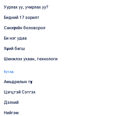
Уурлах уу, учирлах уу?
Бидний 17 зорилт
Санхүүгийн боловсрол
Би нэг удаа
Хүний багш
Шинжлэх ухаан, технологи
Бусад
Амьдралын түүх
Цэгцтэй Сэтгэх
Дэлхий
Нийгэм