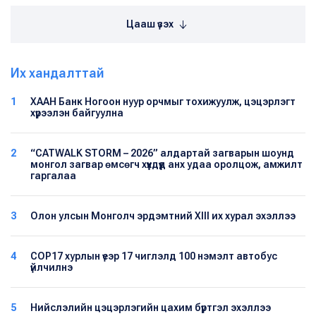
Цааш үзэх
Их хандалттай
1
ХААН Банк Ногоон нуур орчмыг тохижуулж, цэцэрлэгт
хүрээлэн байгуулна
2
“CATWALK STORM – 2026” алдартай загварын шоунд
монгол загвар өмсөгч хүүхдүүд анх удаа оролцож, амжилт
гаргалаа
3
Олон улсын Монголч эрдэмтний XIII их хурал эхэллээ
4
COP17 хурлын үеэр 17 чиглэлд 100 нэмэлт автобус
үйлчилнэ
5
Нийслэлийн цэцэрлэгийн цахим бүртгэл эхэллээ