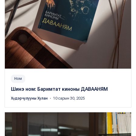
Ном
Шинэ ном: Баримтат киноны ДАВААНЯМ
Хүдэрчулууны Хулан
・ 10 сарын 30, 2025