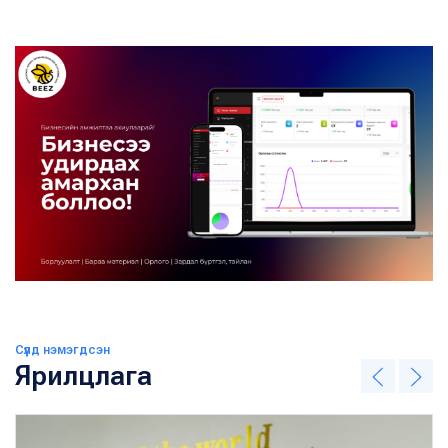
Сүүлд нэмэгдсэн
Ярилцлага