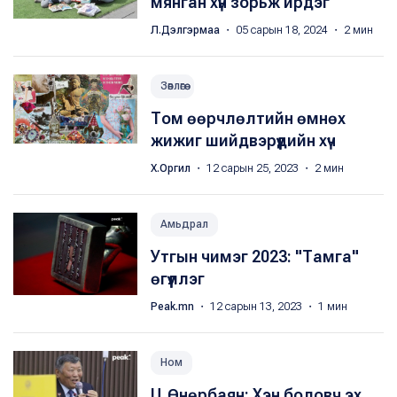
мянган хүн зорьж ирдэг
Л.Дэлгэрмаа
・ 05 сарын 18, 2024 ・ 2 мин
Зөвлөгөө
Том өөрчлөлтийн өмнөх
жижиг шийдвэрүүдийн хүч
Х.Оргил
・ 12 сарын 25, 2023 ・ 2 мин
Амьдрал
Утгын чимэг 2023: "Тамга"
өгүүллэг
Peak.mn
・ 12 сарын 13, 2023 ・ 1 мин
Ном
Ц.Өнөрбаян: Хэн боловч эх