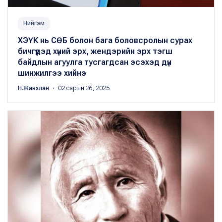
Нийгэм
ХЭҮК нь СӨБ болон бага боловсролын сурах
бичгүүдэд хүний эрх, жендэрийн эрх тэгш
байдлын агуулга тусгагдсан эсэхэд дүн
шинжилгээ хийнэ
Н.Жавхлан
・ 02 сарын 26, 2025