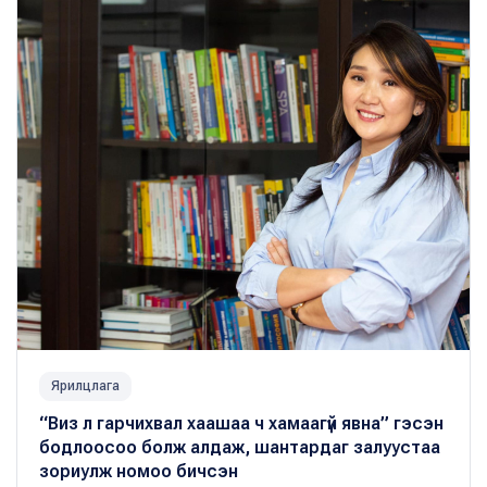
Ярилцлага
“Виз л гарчихвал хаашаа ч хамаагүй явна” гэсэн
бодлоосоо болж алдаж, шантардаг залуустаа
зориулж номоо бичсэн