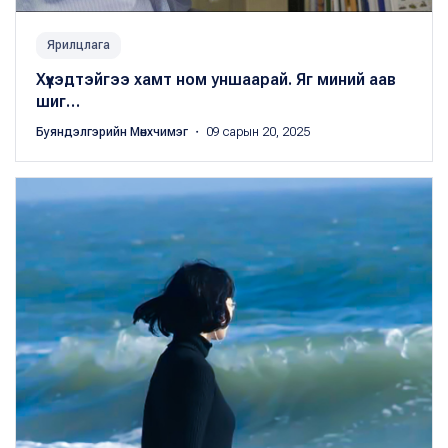
Ярилцлага
Хүүхэдтэйгээ хамт ном уншаарай. Яг миний аав
шиг…
Буяндэлгэрийн Мөнхчимэг
・ 09 сарын 20, 2025