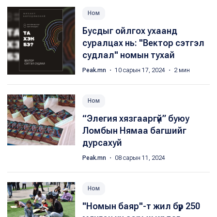
Ном
Бусдыг ойлгох ухаанд
суралцах нь: "Вектор сэтгэл
судлал" номын тухай
Peak.mn
・ 10 сарын 17, 2024 ・ 2 мин
Ном
“Элегия хязгааргүй” буюу
Ломбын Нямаа багшийг
дурсахуй
Peak.mn
・ 08 сарын 11, 2024
Ном
"Номын баяр"-т жил бүр 250