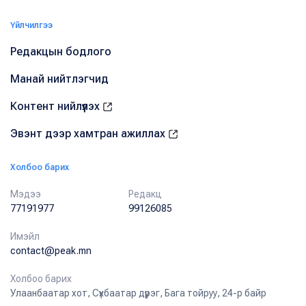
Үйлчилгээ
Редакцын бодлого
Манай нийтлэгчид
Контент нийлүүлэх
Эвэнт дээр хамтран ажиллах
Холбоо барих
Мэдээ
Редакц
77191977
99126085
Имэйл
contact@peak.mn
Холбоо барих
Улаанбаатар хот, Сүхбаатар дүүрэг, Бага тойруу, 24-р байр