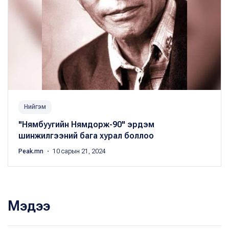
Нийгэм
"Нямбуугийн Нямдорж-90" эрдэм
шинжилгээний бага хурал боллоо
Peak.mn
・ 10 сарын 21, 2024
Мэдээ