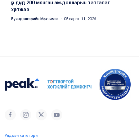
үр дүнд 200 мянган ам.долларын тэтгэлэг
хүртжээ
Буяндэлгэрийн Мөнхчимэг
・ 05 сарын 11, 2026
Үндсэн категори