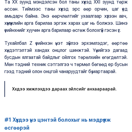
Та XX зуунд мэндэлсэн бол таны хүүхэд XXI зуунд төрж
өссөн. Тиймээс таны хүүхэд эрс өөр орчин, цаг үед
амьдарч байна. Энэ өөрчлөлтийг ухаалгаар хүлээн авч,
хүмүүжлийн арга барилаа эргэж харах цаг нь болжээ. Шинэ
үеийнхнийг хуучин арга барилаар өсгөж болохгүй гэсэн үг.
Тухайлбал Z үеийнхэн үнэт зүйлээ эрхэмлэдэг, өөртөө
хүндэтгэлтэй хандах онцлог шинжтэй. Үүнийгээ дагаад
бусдын ялгаатай байдлыг ойлгох төрөлхийн өгөгдөлтэй.
Мөн тэдний техник сэтгэлгээ ч төрмөл бөгөөд ер бусын
гээд тэдний олон онцгой чанаруудтайг бүү мартаарай.
Хүүхдээ хүмүүжүүлэхдээ дараах зүйлсийг анхаараарай.
#1 Хүүхдээ үнэ цэнтэй болохыг нь мэдрүүлж
өсгөөрэй