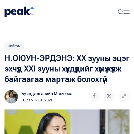
Нийгэм
Н.ОЮУН-ЭРДЭНЭ: XX зууны эцэг
эхчүүд XXI ​зууны хүүхдүүдийг хүмүүжүүлж
байгаагаа мартаж болохгүй
Буяндэлгэрийн Мөнхчимэг
06 сарын 01, 2021