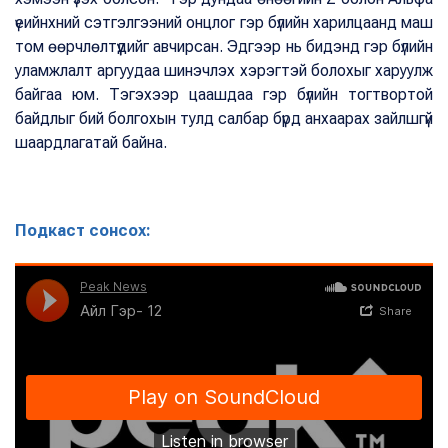
үеийнхний сэтгэлгээний онцлог гэр бүлийн харилцаанд маш
том өөрчлөлтүүдийг авчирсан. Эдгээр нь бидэнд гэр бүлийн
уламжлалт аргуудаа шинэчлэх хэрэгтэй болохыг харуулж
байгаа юм. Тэгэхээр цаашдаа гэр бүлийн тогтвортой
байдлыг бий болгохын тулд салбар бүрд анхаарах зайлшгүй
шаардлагатай байна.
Подкаст сонсох: