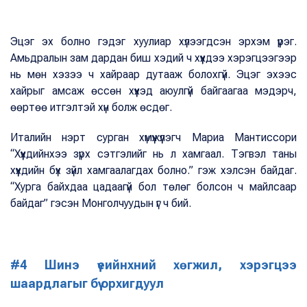
Эцэг эх болно гэдэг хуулиар хүлээгдсэн эрхэм үүрэг.
Амьдралын зам дардан биш хэдий ч хүүхдээ хэрэгцээгээр
нь мөн хэзээ ч хайраар дутааж болохгүй. Эцэг эхээс
хайрыг амсаж өссөн хүүхэд аюулгүй байгаагаа мэдэрч,
өөртөө итгэлтэй хүн болж өсдөг.
Италийн нэрт сурган хүмүүжүүлэгч Мариа Мантиссори
“Хүүхдийнхээ зүрх сэтгэлийг нь л хамгаал. Тэгвэл таны
хүүхдийн бүх зүйл хамгаалагдах болно.” гэж хэлсэн байдаг.
“Хурга байхдаа цадаагүй бол төлөг болсон ч майлсаар
байдаг” гэсэн Монголчуудын үг ч бий.
#4 Шинэ үеийнхний хөгжил, хэрэгцээ
шаардлагыг бүү орхигдуул