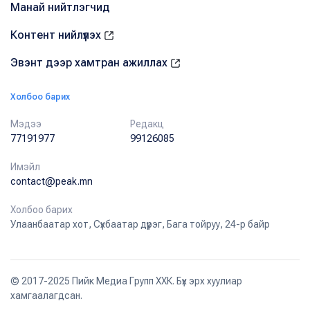
Манай нийтлэгчид
Контент нийлүүлэх
Эвэнт дээр хамтран ажиллах
Холбоо барих
Мэдээ
Редакц
77191977
99126085
Имэйл
contact@peak.mn
Холбоо барих
Улаанбаатар хот, Сүхбаатар дүүрэг, Бага тойруу, 24-р байр
© 2017-2025 Пийк Медиа Групп ХХК. Бүх эрх хуулиар
хамгаалагдсан.