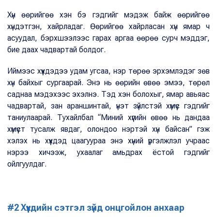
Хүн өөрийгөө хэн бэ гэдгийг мэдэж байж өөрийгөө
хүндэтгэн, хайрладаг. Өөрийгөө хайрласан хүн ямар ч
асуудал, бэрхшээлээс гарах аргаа өөрөө сурч мэддэг,
бие даах чадвартай болдог.
Иймээс хүүхдэдээ удам угсаа, нэр төрөө эрхэмлэдэг зөв
хүн байхыг сургаарай. Энэ нь өөрийн өвөө эмээ, төрөл
саднаа мэдэхээс эхэлнэ. Тэд хэн болохыг, ямар авьяас
чадвартай, зан араншинтай, үнэт зүйлстэй хүмүүс гэдгийг
таниулаарай. Тухайлбал “Миний хүүгийн өвөө нь дандаа
хүмүүст тусалж явдаг, олондоо нэртэй хүн байсан” гэж
хэлэх нь хүүхдэд цаагуураа энэ хүний үргэлжлэл учраас
нэрээ хичээж, ухаалаг амьдрах ёстой гэдгийг
ойлгуулдаг.
#2 Хүүхдийн сэтгэл зүйд онцгойлон анхаар