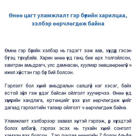
Өнөө цагт уламжлалт гэр бүлийн харилцаа,
хэлбэр өөрчлөгдөж байна
Өмнө гэр бүлийн хэлбэр нь гэдэгт ээж аав, хүүхдүүд гэсэн
бүтэц түлхүү байв. Харин өнөө үед ганц бие өрх толгойлсон,
хамтран амьдрагч, улс дамнасан, хуулиар зөвшөөрөөгүй ч
ижил хүйстэн гэр бүл бий болсон.
Гэрлэлт бол хүний амьдралын салшгүй нэг хэсэг, байх
ёстой зүйл гэж үздэг байсан ойлголт хуучирчээ. Өнөө үед
хүмүүсийн хандлага, ертөнцийг үзэх үзэл өөрчлөгдөж үүнийг
дагаад гэрлэлтийн талаар ойлголт ч өөрчлөгдөж байна.
Уламжлалт хэлбэрээр заавал хүнтэй гэрлэж, үр хүүхэдтэй
болох албагүй, гэрлэх эсэх нь тухайн хүний сонголт
хэмээн үзэх болсон. Тэр дундаа өнөөгийн Z болон Альфа