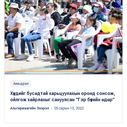
Амьдрал
Хүүхдийг бусадтай харьцуулахын оронд сонсож,
ойлгож хайрлахыг сануулсан “Гэр бүлийн өдөр”
Альгирмаагийн Энэрэл
・ 05 сарын 15, 2022