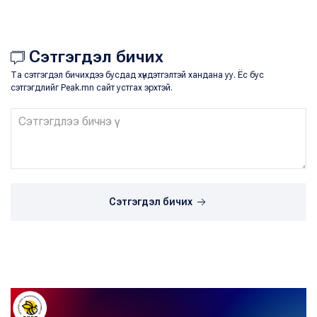
Сэтгэгдэл бичих
Та сэтгэгдэл бичихдээ бусдад хүндэтгэлтэй хандана уу. Ёс бус
сэтгэгдлийг Peak.mn сайт устгах эрхтэй.
Сэтгэгдэл бичих