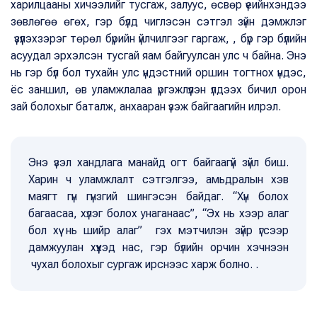
харилцааны хичээлийг тусгаж, залуус, өсвөр үеийнхэндээ
зөвлөгөө өгөх, гэр бүлд чиглэсэн сэтгэл зүйн дэмжлэг
үзүүлэхзэрэг төрөл бүрийн үйлчилгээг гаргаж, , бүр гэр бүлийн
асуудал эрхэлсэн тусгай яам байгуулсан улс ч байна. Энэ
нь гэр бүл бол тухайн улс үндэстний оршин тогтнох үндэс,
ёс заншил, өв уламжлалаа үргэжлүүлэн үлдээх бичил орон
зай болохыг баталж, анхааран үзэж байгаагийн илрэл.
Энэ үзэл хандлага манайд огт байгаагүй зүйл биш.
Харин ч уламжлалт сэтгэлгээ, амьдралын хэв
маягт гүн гүнзгий шингэсэн байдаг. “Хүн болох
багаасаа, хүлэг болох унаганаас”, “Эх нь хээр алаг
бол хүү нь шийр алаг” гэх мэтчилэн зүйр үгсээр
дамжуулан хүүхэд нас, гэр бүлийн орчин хэчнээн
чухал болохыг сургаж ирснээс харж болно. .