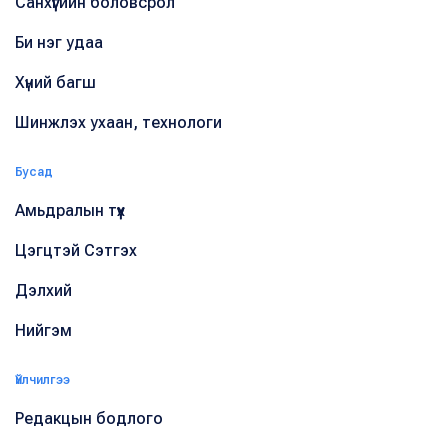
Санхүүгийн боловсрол
Би нэг удаа
Хүний багш
Шинжлэх ухаан, технологи
Бусад
Амьдралын түүх
Цэгцтэй Сэтгэх
Дэлхий
Нийгэм
Үйлчилгээ
Редакцын бодлого