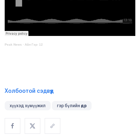
Peak News
·
Айл Гэр- 12
Холбоотой сэдвүүд
хүүхэд хүмүүжил
гэр бүлийн өдөр