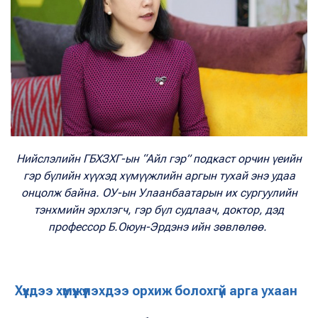
Нийслэлийн ГБХЗХГ-ын “Айл гэр” подкаст орчин үеийн
гэр бүлийн хүүхэд хүмүүжлийн аргын тухай энэ удаа
онцолж байна. ОУ-ын Улаанбаатарын их сургуулийн
тэнхмийн эрхлэгч, гэр бүл судлаач, доктор, дэд
профессор Б.Оюун-Эрдэнэ ийн зөвлөлөө.
Хүүхдээ хүмүүжүүлэхдээ орхиж болохгүй арга ухаан