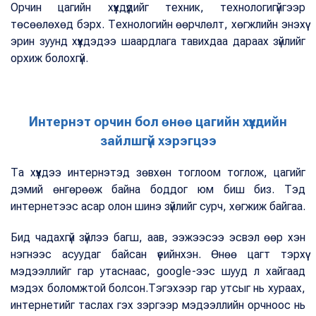
Орчин цагийн хүүхдүүдийг техник, технологигүйгээр
төсөөлөхөд бэрх. Технологийн өөрчлөлт, хөгжлийн энэхүү
эрин зуунд хүүхдэдээ шаардлага тавихдаа дараах зүйлийг
орхиж болохгүй.
Интернэт орчин бол өнөө цагийн хүүхдийн
зайлшгүй хэрэгцээ
Та хүүхдээ интернэтэд зөвхөн тоглоом тоглож, цагийг
дэмий өнгөрөөж байна боддог юм биш биз. Тэд
интернетээс асар олон шинэ зүйлийг сурч, хөгжиж байгаа.
Бид чадахгүй зүйлээ багш, аав, ээжээсээ эсвэл өөр хэн
нэгнээс асуудаг байсан үеийнхэн. Өнөө цагт тэрхүү
мэдээллийг гар утаснаас, google-ээс шууд л хайгаад
мэдэх боломжтой болсон.Тэгэхээр гар утсыг нь хураах,
интернетийг таслах гэх зэргээр мэдээллийн орчноос нь