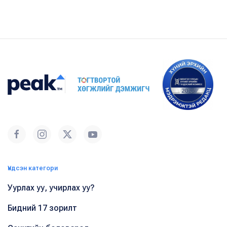
Үндсэн категори
Уурлах уу, учирлах уу?
Бидний 17 зорилт