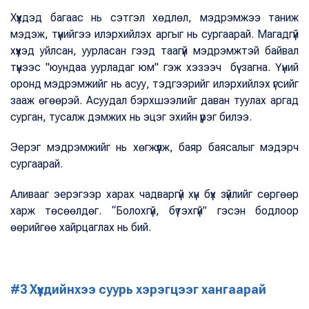
Хүүхдэд багаас нь сэтгэл хөдлөл, мэдрэмжээ таниж
мэдэж, түүнийгээ илэрхийлэх аргыг нь сургаарай. Магадгүй
хүүхэд уйлсан, уурласан гээд таагүй мэдрэмжтэй байвал
түүнээс "юундаа уурладаг юм" гэж хэзээч бүү загна. Үүний
оронд мэдрэмжийг нь асуу, тэдгээрийг илэрхийлэх үгсийг
зааж өгөөрэй. Асуудал бэрхшээлийг даван туулах аргад
сурган, тусалж дэмжих нь эцэг эхийн үүрэг билээ.
Эерэг мэдрэмжийг нь хөгжүүлж, баяр баясалыг мэдэрч
сургаарай.
Аливааг эерэгээр харах чадваргүй хүн бүх зүйлийг сөргөөр
харж төсөөлдөг. “Болохгүй, бүтэхгүй” гэсэн бодлоор
өөрийгөө хайрцаглах нь бий.
#3 Хүүхдийнхээ суурь хэрэгцээг хангаарай