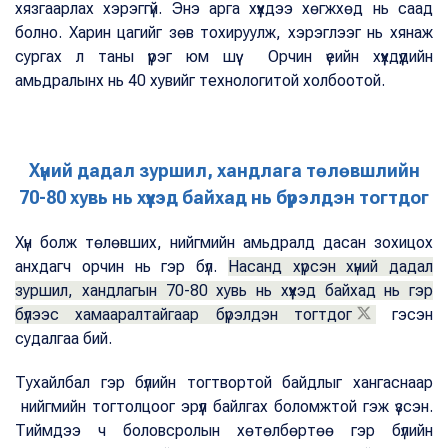
хязгаарлах хэрэггүй. Энэ арга хүүхдээ хөгжхөд нь саад
болно. Харин цагийг зөв тохируулж, хэрэглээг нь хянаж
сургах л таны үүрэг юм шүү. Орчин үеийн хүүхдүүдийн
амьдралынх нь 40 хувийг технологитой холбоотой.
Хүний дадал зуршил, хандлага төлөвшлийн
70-80 хувь нь хүүхэд байхад нь бүрэлдэн тогтдог
Хүн болж төлөвших, нийгмийн амьдралд дасан зохицох
анхдагч орчин нь гэр бүл.
Насанд хүрсэн хүний дадал
зуршил, хандлагын 70-80 хувь нь хүүхэд байхад нь гэр
бүлээс хамааралтайгаар бүрэлдэн тогтдог
гэсэн
судалгаа бий.
Тухайлбал гэр бүлийн тогтвортой байдлыг хангаснаар
нийгмийн тогтолцоог эрүүл байлгах боломжтой гэж үзсэн.
Тиймдээ ч боловсролын хөтөлбөртөө гэр бүлийн