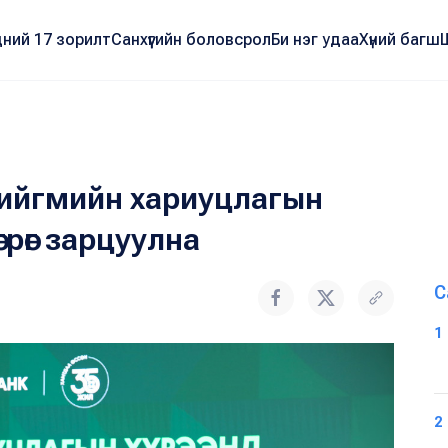
ний 17 зорилт
Санхүүгийн боловсрол
Би нэг удаа
Хүний багш
нийгмийн хариуцлагын
грөг зарцуулна
С
1
2