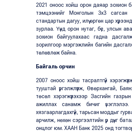
2021 оноос хойш орон даяар зохион б
тэмцээнийг Монголын 3х3 сагсан 
стандартын дагуу, илүү өргөн цар хүрээ
зурлаа. Үүнд орон нутаг, бүс, улсын а
зохион байгуулахаас гадна дасгалж
зорилгоор мэргэжлийн багийн дасгалж
төлөвлөж байна.
Байгаль орчин
2007 оноос хойш тасралтгүй хэрэгжүү
тууштай үргэлжлүүлж, Өвөрхангай, Ба
төсөл хэрэгжүүлэхээр Засгийн газрын
ажиллах санамж бичиг үзэглэлээ
хязгаарлагдахгүй, тарьсан моддыг гур
арчилж, нөхөн сэргээлтийн үр дүнг бат
онцлог юм. ХААН Банк 2025 онд тогтво