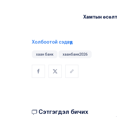
Хамтын өсөлт
Холбоотой сэдвүүд
хаан банк
хаанбанк2026
Сэтгэгдэл бичих