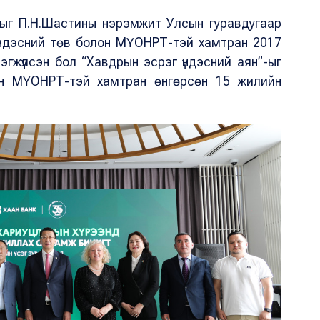
-ыг П.Н.Шастины нэрэмжит Улсын гуравдугаар
 үндэсний төв болон МҮОНРТ-тэй хамтран 2017
гжүүлсэн бол “Хавдрын эсрэг үндэсний аян”-ыг
он МҮОНРТ-тэй хамтран өнгөрсөн 15 жилийн