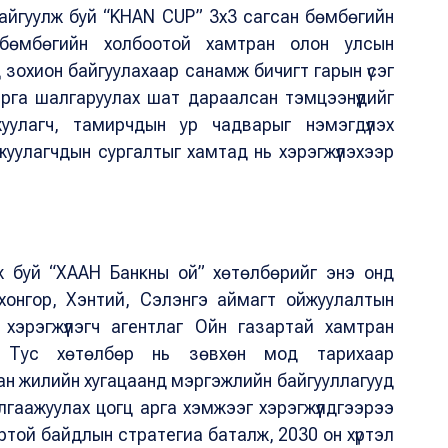
айгуулж буй “KHAN CUP” 3х3 сагсан бөмбөгийн
бөмбөгийн холбоотой хамтран олон улсын
нд зохион байгуулахаар санамж бичигт гарын үсэг
варга шалгаруулах шат дараалсан тэмцээнүүдийг
уулагч, тамирчдын ур чадварыг нэмэгдүүлэх
уулагчдын сургалтыг хамтад нь хэрэгжүүлэхээр
лж буй “ХААН Банкны ой” хөтөлбөрийг энэ онд
янхонгор, Хэнтий, Сэлэнгэ аймагт ойжуулалтын
 хэрэгжүүлэгч агентлаг Ойн газартай хамтран
. Тус хөтөлбөр нь зөвхөн мод тарихаар
ван жилийн хугацаанд мэргэжлийн байгууллагууд
алгаажуулах цогц арга хэмжээг хэрэгжүүлдгээрээ
ртой байдлын стратегиа баталж, 2030 он хүртэл