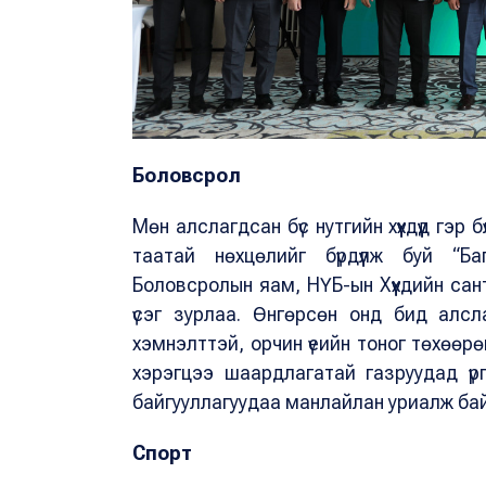
Боловсрол
Мөн алслагдсан бүс нутгийн хүүхдүүд гэ
таатай нөхцөлийг бүрдүүлж буй “Ба
Боловсролын яам, НҮБ-ын Хүүхдийн са
үсэг зурлаа. Өнгөрсөн онд бид алсл
хэмнэлттэй, орчин үеийн тоног төхөөрө
хэрэгцээ шаардлагатай газруудад үрг
байгууллагуудаа манлайлан уриалж бай
Спорт