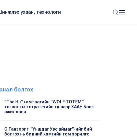
Шинжлэх ухаан, технологи
анал болгох
“The Hu" хамтлагийн “WOLF TOTEM”
тоглолтын стратегийн түншээр ХААН Банк
ажиллана
С.Ганзориг: "Уншдаг Увс аймаг"-ийг бий
болгох нь бидний хамгийн том зорилго