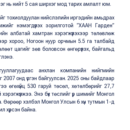
нэг нь нийт 5 сая ширхэг мод тарих амлалт юм.
ойг тохиолдуулан нийслэлийн иргэдийн амьдрах
мжийг нэмэгдүүлэх зорилготой “ХААН Гарден”
ийн албатай хамтран хэрэгжүүлэхээр төлөвлөж
үгээр хороо, Ногоон нуур орчмын 5.5 га талбайд
өлөөт цагийг зөв боловсон өнгөрүүлэх, байгальд
глэнэ.
ууллагуудаас анхлан компанийн нийгмийн
г 2007 онд үүсгэн байгуулсан. 2025 оны байдлаар
гээ өгөхүйц 530 гаруй төсөл, хөтөлбөрийг 27,7
й хэрэгжүүлжээ. Энэ бүх төслийг үр шимийг Монгол
а. Өөрөөр хэлбэл Монгол Улсын 6 хүн тутмын 1-д
л хүрсэн байна.