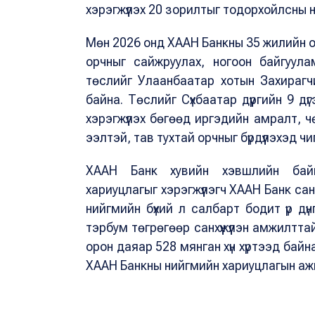
хэрэгжүүлэх 20 зорилтыг тодорхойлсны 
Мөн 2026 онд ХААН Банкны 35 жилийн 
орчныг сайжруулах, ногоон байгуула
төслийг Улаанбаатар хотын Захирагч
байна. Төслийг Сүхбаатар дүүргийн 9 д
хэрэгжүүлэх бөгөөд иргэдийн амралт, ч
ээлтэй, тав тухтай орчныг бүрдүүлэхэд чи
ХААН Банк хувийн хэвшлийн байг
хариуцлагыг хэрэгжүүлэгч ХААН Банк сан
нийгмийн бүхий л салбарт бодит үр дүн
тэрбум төгрөгөөр санхүүжүүлэн амжилтта
орон даяар 528 мянган хүн хүртээд байн
ХААН Банкны нийгмийн хариуцлагын ажи