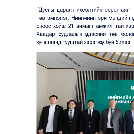
“Цусны даралт ихсэлтийн эсрэг аян”
төв эмнэлэг, Нийгмийн эрүүл мэндийн
оноос хойш 21 аймагт амжилттай хэрэ
Хавдар судлалын үндэсний төв бол
хугацаанд тууштай хэрэгжүүж буй билээ.