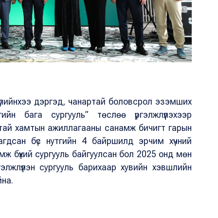
р бүлийнхээ дэргэд, чанартай боловсрол эзэмших
гийн бага сургууль” төслөө үргэлжлүүлэхээр
нтай хамтын ажиллагааны санамж бичигт гарын
агдсан бүс нутгийн 4 байршилд эрчим хүчний
мж бүхий сургууль байгуулсан бол 2025 онд мөн
элжлүүлэн сургууль барихаар хувийн хэвшлийн
на.