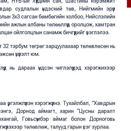
 яам, НҮБ-ын Хүүхдийн сан, Шастины нэрэмжит
вдар судлалын үндэсний төв, Нийгмийн эрүүл
олын 3х3 сагсан бөмбөгийн холбоо, Нийслэлийн
чийн ажлын албаны төлөөллүүд оролцож, хамтран
илцан ойлголцлын санамж бичгүүдийг үзэглэлээ.
т 32 тэрбум төгрөг зарцуулахаар төлөвлөсөн нь
жсөн үзүүлэлт юм.
үүд нь дараах үндсэн чиглэлүүдэд хэрэгжихээр
 үргэлжлүүлэн хэрэгжүүлнэ. Тухайлбал, “Хавдрын
элэнгэ, Дорнод аймагт, харин “Цусны даралт
рхангай, Говьсүмбэр аймаг болон Дорноговь
жүүлэхээр төлөвлөж, талууд гарын үсэг зурлаа.