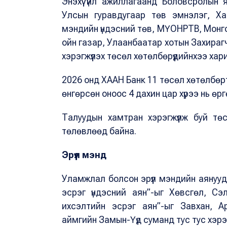
Энэхүү үйл ажиллагаанд Боловсролын
Улсын гуравдугаар төв эмнэлэг, Ха
мэндийн үндэсний төв, МҮОНРТВ, Монг
ойн газар, Улаанбаатар хотын Захираг
хэрэгжүүлэх төсөл хөтөлбөрүүдийнхээ хар
2026 онд ХААН Банк 11 төсөл хөтөлбөр
өнгөрсөн оноос 4 дахин цар хүрээ нь өргө
Талуудын хамтран хэрэгжүүлж буй төсл
төлөвлөөд байна.
Эрүүл мэнд
Уламжлал болсон эрүүл мэндийн аянуудаа
эсрэг үндэсний аян”-ыг Хөвсгөл, С
ихсэлтийн эсрэг аян”-ыг Завхан, А
аймгийн Замын-Үүд суманд тус тус хэрэг