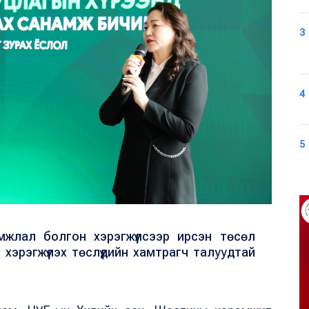
3
4
5
жлал болгон хэрэгжүүлсээр ирсэн төсөл
хэрэгжүүлэх төслүүдийн хамтрагч талуудтай