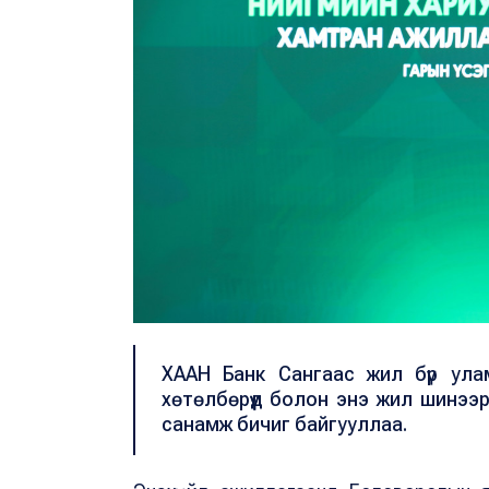
ХААН Банк Сангаас жил бүр улам
хөтөлбөрүүд болон энэ жил шинээр 
санамж бичиг байгууллаа.