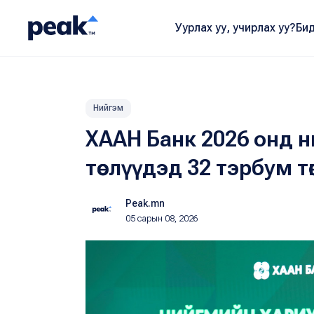
Уурлах уу, учирлах уу?
Бид
Нийгэм
ХААН Банк 2026 онд 
төслүүдэд 32 тэрбум тө
Peak.mn
05 сарын 08, 2026