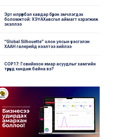
Эрт илрүүлбэл хавдар бүрэн эмчлэгдэх
боломжтой: ХЭҮА​Хөвсгөл аймагт хэрэгжиж
эхэллээ
“Global Silhouette” олон улсын үзэсгэлэн
ХААН галерейд нээлтээ хийлээ
COP17: Говийнхон ямар асуудлыг хамгийн
түрүүнд хөндөж байна вэ?