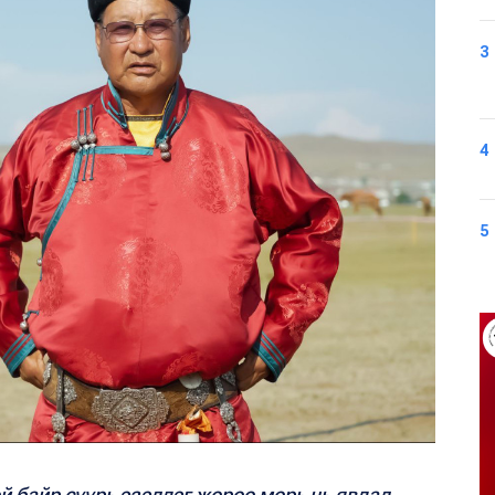
3
4
5
 байр суурь эзэлдэг жороо морь нь явдал