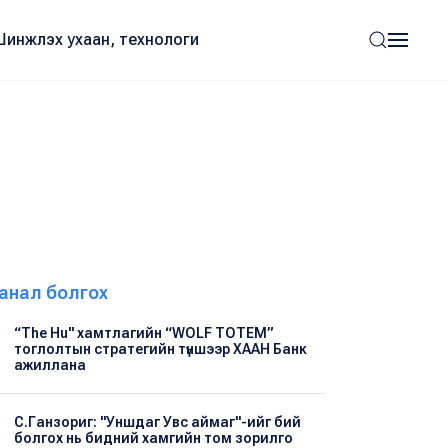
Шинжлэх ухаан, технологи
анал болгох
“The Hu" хамтлагийн “WOLF TOTEM”
тоглолтын стратегийн түншээр ХААН Банк
ажиллана
С.Ганзориг: "Уншдаг Увс аймаг"-ийг бий
болгох нь бидний хамгийн том зорилго