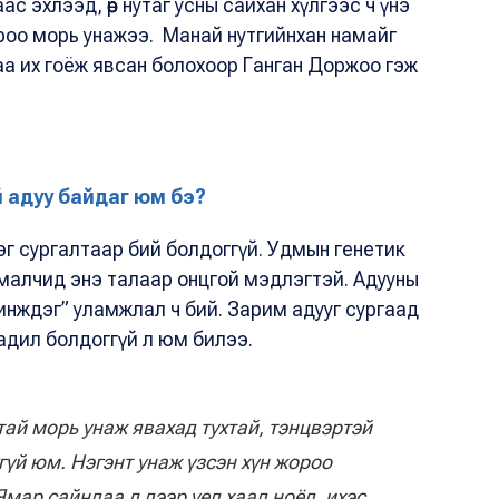
ас эхлээд, өөр нутаг усны сайхан хүлгээс ч үнэ
н жороо морь унажээ. Манай нутгийнхан намайг
аа их гоёж явсан болохоор Ганган Доржоо гэж
й адуу байдаг юм бэ?
эг сургалтаар бий болдоггүй. Удмын генетик
малчид энэ талаар онцгой мэдлэгтэй. Адууны
шинждэг” уламжлал ч бий. Зарим адууг сургаад
адил болдоггүй л юм билээ.
тай морь унаж явахад тухтай, тэнцвэртэй
гүй юм. Нэгэнт унаж үзсэн хүн жороо
мар сайндаа л дээр үед хаад ноёд, ихэс