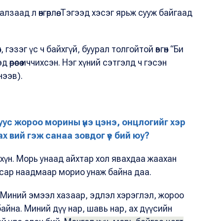
заад л өнгөрлөө. Тэгээд хэсэг ярьж сууж байгаад
 гэзэг үс ч байхгүй, буурал толгойтой өвгөн “Би
өрөөсөө иччихсэн. Нэг хүний сэтгэлд ч гэсэн
инээв).
луус жороо морины үнэ цэнэ, онцлогийг хэр
 вий гэж санаа зовдог үе бий юу?
аа хүн. Морь унаад айхтар хол явахдаа жаахан
 сар наадмаар морио унаж байна даа.
 Миний эмээл хазаар, эдлэл хэрэглэл, жороо
айна. Миний дүү нар, шавь нар, ах дүүсийн