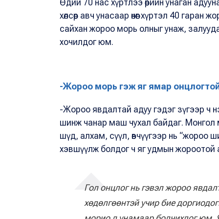
Өдий 70 нас хүртлээ өөрийн унаган адууна
хөлсөөр авч унасаар өнөөг хүртэл 40 гара
сайхан жороо морь олныг унаж, залууд
хочилдог юм.
-Жороо морь гэж яг ямар онцлогто
-Жороо явдалтай адуу гэдэг зүгээр ч н
шинж чанар маш чухал байдаг. Монгол 
шүд, алхам, сүүл, өвчүүгээр нь “жороо 
хэвшүүлж болдог ч яг удмын жороотой 
Гол онцлог нь гэвэл жороо явдал
хөдөлгөөнтэй учир бие доргиодог
морио л унамаар болчихдог юм. Я