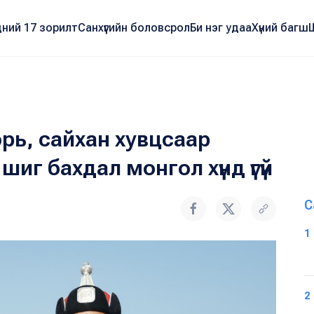
ний 17 зорилт
Санхүүгийн боловсрол
Би нэг удаа
Хүний багш
рь, сайхан хувцсаар
иг бахдал монгол хүнд үгүй
С
1
2