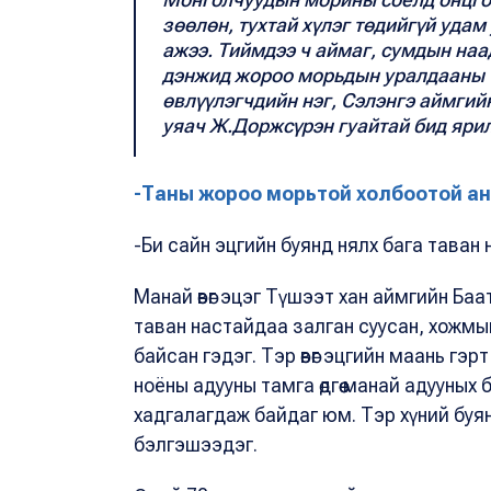
зөөлөн, тухтай хүлэг төдийгүй удам 
ажээ. Тиймдээ ч аймаг, сумдын на
дэнжид жороо морьдын уралдааны т
өвлүүлэгчдийн нэг, Сэлэнгэ аймгий
уяач Ж.Доржсүрэн гуайтай бид яри
-Таны жороо морьтой холбоотой ан
-Би сайн эцгийн буянд нялх бага таван
Манай өвөг эцэг Түшээт хан аймгийн Ба
таван настайдаа залган суусан, хожмы
байсан гэдэг. Тэр өвөг эцгийн маань гэ
ноёны адууны тамга өдгөө манай адууны
хадгалагдаж байдаг юм. Тэр хүний буя
бэлгэшээдэг.