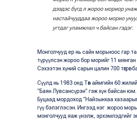
дээдэс бүгд л жороо мориор унаж
настайчууддаа жороо морио унуу
угтдаг уламжлал ч байсан гэдэг.
Монголчууд ер нь сайн морьноос гар та
түрүүлсэн жороо бор морийг 11 мянган төг
Сэхээтэн хүний сарын цалин 700 төгрөг 
Сүүлд нь 1983 онд Төв аймгийн 60 жил
“Баян Лувсансүрэн” гэж хүн байсан юм.
Буцаад мордоход “Найзынхаа хазаарыг
гүү бэлэглэсэн. Ингээд нэг жороо мор
монголчууд яаж үнэлж, эрхэмлэдгийг э