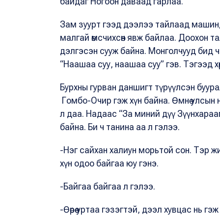
байдаг Ногоон даваад гарлаа.
Зам зуурт гээд дээлээ тайлаад машинда
малгай өмсчихсөн явж байлаа. Доохон та
дэлгэсэн сууж байна. Монголчууд бид
“Наашаа суу, наашаа суу” гэв. Тэгээд хөө
Бурхны гурван даншигт түрүүлсэн буур
Гомбо-Очир гэж хүн байна. Өмнө улсын
л даа. Надаас “За миний дүү Зүүнхараа
байна. Би ч танина аа л гэлээ.
-Нэг сайхан халиун морьтой сон. Тэр жи
хүн одоо байгаа юу гэнэ.
-Байгаа байгаа л гэлээ.
-Өөрөө уртаа гэзэгтэй, дээл хувцас нь гэ