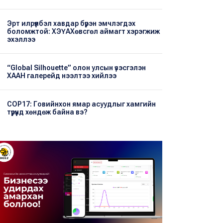
Эрт илрүүлбэл хавдар бүрэн эмчлэгдэх
боломжтой: ХЭҮА​Хөвсгөл аймагт хэрэгжиж
эхэллээ
“Global Silhouette” олон улсын үзэсгэлэн
ХААН галерейд нээлтээ хийлээ
COP17: Говийнхон ямар асуудлыг хамгийн
түрүүнд хөндөж байна вэ?