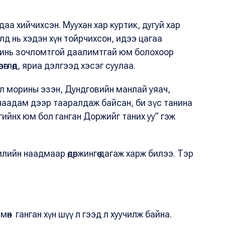
а хийчихсэн. Муухан хар куртик, дугуй хар
лд нь хэдэн хүн тойрчихсон, идээ цагаа
 чинь зочломтгой даалимтгай юм болохоор
рөглөөд, яриа дэлгээд хэсэг суулаа.
ал морины эзэн, Дундговийн манлай уяач,
 наадам дээр тааралдаж байсан, би зүс танина
гийнх юм бол ганган Доржийг таних уу” гэж
лийн наадмаар өдөржингөө дагаж харж билээ. Тэр
ж мөн ганган хүн шүү л гээд л хуучилж байна.