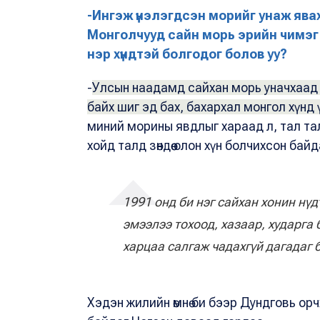
-Ингэж үнэлэгдсэн морийг унаж ява
Монголчууд сайн морь эрийн чимэг г
нэр хүндтэй болгодог болов уу?
-
Улсын наадамд сайхан морь уначхаад
байх шиг эд бах, бахархал монгол хүнд ү
миний морины явдлыг хараад л, тал тал
хойд талд зөндөө олон хүн болчихсон ба
1991 онд би нэг сайхан хонин нү
эмээлээ тохоод, хазаар, хударга 
харцаа салгаж чадахгүй дагадаг 
Хэдэн жилийн өмнө би бээр Дундговь ор