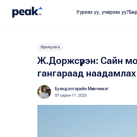
Уурлах уу, учирлах уу?
Бид
Ярилцлага
Ж.Доржсүрэн: Сайн мо
гангараад наадамлах ш
Буяндэлгэрийн Мөнхчимэг
07 сарын 11, 2025