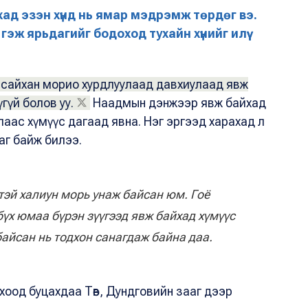
хад эзэн хүнд нь ямар мэдрэмж төрдөг вэ.
эж ярьдагийг бодоход тухайн хүнийг илүү
 сайхан морио хурдлуулаад давхиулаад явж
гүй болов уу.
Наадмын дэнжээр явж байхад
аас хүмүүс дагаад явна. Нэг эргээд харахад л
йдаг байж билээ.
дтэй халиун морь унаж байсан юм. Гоё
бүх юмаа бүрэн зүүгээд явж байхад хүмүүс
байсан нь тодхон санагдаж байна даа.
чхоод буцахдаа Төв, Дундговийн зааг дээр