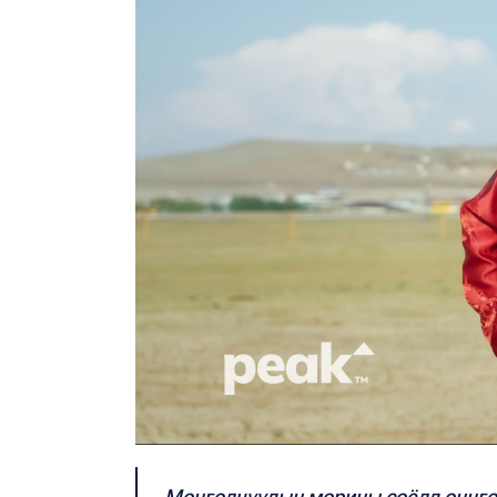
Монголчуудын морины соёлд онцгой