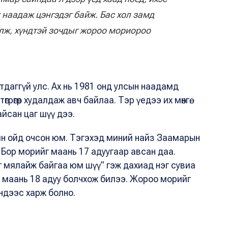
 наадаж цэнгэдэг байж. Бас хол замд
лж, хүндтэй зочдыг жороо мориороо
тдаггүй улс. Ах нь 1981 онд улсын наадамд
рөгөөр худалдаж авч байлаа. Тэр үедээ их мөнгө.
байсан цаг шүү дээ.
ийн ойд очсон юм. Тэгэхэд миний найз Заамарын
 Бор морийг маань 17 адуугаар авсан даа.
 мялайж байгаа юм шүү” гэж дахиад нэг сувиа
ь маань 18 адуу болчхож билээ. Жороо морийг
ндээс харж болно.