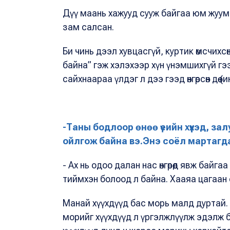
Дүү маань хажууд сууж байгаа юм жуумал
зам салсан.
Би чинь дээл хувцасгүй, куртик өмсчихсөн,
байна” гэж хэлэхээр хүн үнэмшихгүй гээд ө
сайхнаараа үлдэг л дээ гээд өнгөрсөн дөө (
-Таны бодлоор өнөө үеийн хүүхэд, за
ойлгож байна вэ.Энэ соёл мартагдах
- Ах нь одоо далан нас өнгөрөөд явж байг
тиймхэн болоод л байна. Хааяа цагаан
Манай хүүхдүүд бас морь малд дуртай.
морийг хүүхдүүд л үргэлжлүүлж эдэлж б