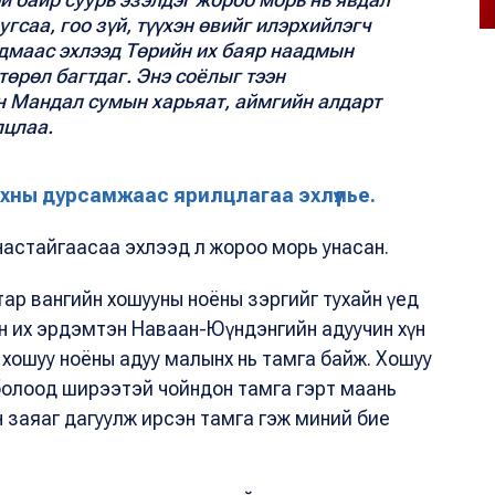
угсаа, гоо зүй, түүхэн өвийг илэрхийлэгч
адмаас эхлээд Төрийн их баяр наадмын
өрөл багтдаг. Энэ соёлыг тээн
н Мандал сумын харьяат, аймгийн алдарт
лцлаа.
хны дурсамжаас ярилцлагаа эхлүүлье.
 настайгаасаа эхлээд л жороо морь унасан.
атар вангийн хошууны ноёны зэргийг тухайн үед
н их эрдэмтэн Наваан-Юүндэнгийн адуучин хүн
рт хошуу ноёны адуу малынх нь тамга байж. Хошуу
х болоод ширээтэй чойндон тамга гэрт маань
н заяаг дагуулж ирсэн тамга гэж миний бие