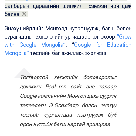
салбарын дараагийн шилжилт хэмээн яригдаж
байна.
Энэхүү шийдлийг Монголд нутагшуулж, багш болон
сурагчдад технологийн ур чадвар олгохоор
“Grow
with Google Mongolia”
, “
Google for Education
Mongolia”
төслийн баг ажиллаж эхэлжээ.
Тогтвортой хөгжлийн боловсролыг
дэмжигч Peak.mn сайт энэ талаар
Google компанийн Монгол дахь суурин
төлөөлөгч Э.Өсөхбаяр болон энэхүү
төслийг сургалтдаа нэвтрүүлж буй
орон нутгийн багш нартай ярилцлаа.