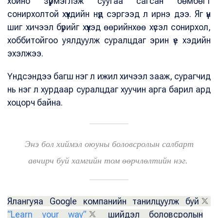
хойно зүүрмэглэж суугаа сагсан бөмбөгт
сонирхолтой хүүхдийн нүд сэргээд л ирнэ дээ. Яг үүн
шиг хичээл бүрийг хүүхэд өөрийнхөө хүсэл сонирхол,
хоббитойгоо уялдуулж суралцдаг эрин үе хэдийн
эхэлжээ.
Үндсэндээ багш нэг л ижил хичээл зааж, сурагчид
нь нэг л хурдаар суралцдаг хуучин арга барил ард
хоцорч байна.
Энэ бол хиймэл оюуны боловсролын салбарт
авчирч буй хамгийн том өөрчлөлтийн нэг.
Ялангуяа Google компанийн танилцуулж буй
“Learn your way”
шийдэл боловсролын