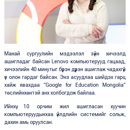
Манай сургуулийн мэдээлэл зүйн хичээлд
ашигладаг байсан Lenovo компьютерууд гацаад,
хичээлийн 40 минутыг бүрэн дүүрэн ашиглаж чадахгүй
үе олон гардаг байсан. Энэ асуудлаа шийдэх гарц
хайж явахдаа “Google for Education Mongolia”
төслийнхөнтэй анх холбогдож байлаа.
Ийнхүү 10 орчим жил ашигласан хуучин
компьютеруудынхаа үйлдлийн системийг сольж,
дахин амь оруулсан.