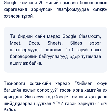
Google компани 20 жилийн өмнөөс боловсролын
хэрэгцээнд зориулсан платформуудаа хөгжүүлж
эхэлсэн түүхтэй.
Та бидний сайн мэдэх Google Classroom,
Meet, Docs, Sheets, Slides зэрэг
платформуудыг дэлхийн 170 гаруй орны
боловсролын байгууллагууд өдөр тутамдаа
ашиглаж байна.
Технологи хөгжихийн хэрээр “Хиймэл оюун
багшийн ажлыг орлох уу?” гэсэн яриа хамгийн их
яригддаг. Энэ асуултад Google компани хөгжүүлсэн
шийдлүүдээрээ шуудхан ҮГҮЙ гэсэн хариултыг өгч
байна.