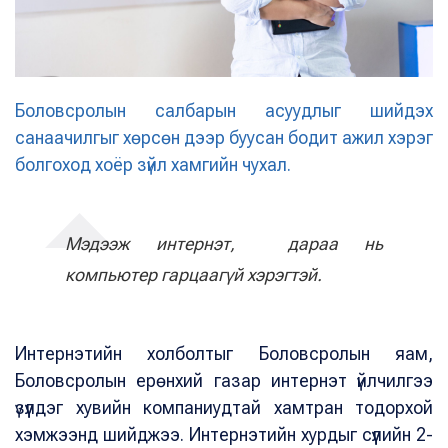
Боловсролын салбарын асуудлыг шийдэх
санаачилгыг хөрсөн дээр буусан бодит ажил хэрэг
болгоход хоёр зүйл хамгийн чухал.
Мэдээж интернэт, дараа нь
компьютер гарцаагүй хэрэгтэй.
Интернэтийн холболтыг Боловсролын яам,
Боловсролын ерөнхий газар интернэт үйлчилгээ
үзүүлдэг хувийн компаниудтай хамтран тодорхой
хэмжээнд шийджээ. Интернэтийн хурдыг сүүлийн 2-