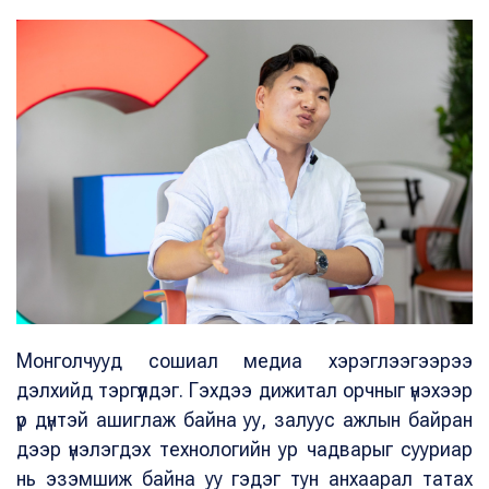
Монголчууд сошиал медиа хэрэглээгээрээ
дэлхийд тэргүүлдэг. Гэхдээ дижитал орчныг үнэхээр
үр дүнтэй ашиглаж байна уу, залуус ажлын байран
дээр үнэлэгдэх технологийн ур чадварыг сууриар
нь эзэмшиж байна уу гэдэг тун анхаарал татах