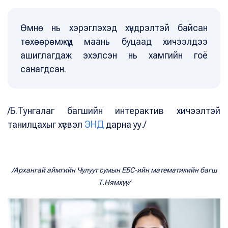
Өмнө нь хэрэглэхэд хүндрэлтэй байсан
төхөөрөмжүүд маань буцаад хичээлдээ
ашиглагдаж эхэлсэн нь хамгийн гоё
санагдсан.
/Б.Тунгалаг багшийн интерактив хичээлтэй
танилцахыг хүсвэл
ЭНД
дарна уу./
/Архангай аймгийн Чулуут сумын ЕБС-ийн математикийн багш
Т.Нямхүү/