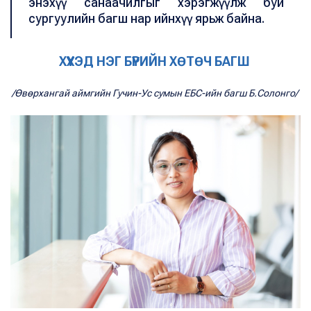
энэхүү санаачилгыг хэрэгжүүлж буй
сургуулийн багш нар ийнхүү ярьж байна.
ХҮҮХЭД НЭГ БҮРИЙН ХӨТӨЧ БАГШ
/Өвөрхангай аймгийн Гучин-Ус сумын ЕБС-ийн багш Б.Солонго/