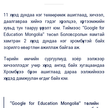
11 хүүхэд дундаа нэг төхөөрөмж ашиглаад, хичээл,
даалгавраа хийнэ гэдэг хүрэлцээ, хүртээмжийн
хувьд тун тааруу үзүүлэлт юм. Тиймээс “Google for
Education Mongolia” төсөл Боловсролын яамтай
хамтран 2 хүүхэд дундаа нэг хромбүүктэй байх
зорилго өвөртлөн ажиллаж байгаа аж.
Төрийн өмчийн сургуулиуд хоёр ээлжээр
хичээллэдэг учир хүүхэд ангид байх хугацаандаа
Хромбүүкээ бүрэн ашиглаад дараа ээлжийнхээ
хүүхдэд дамжуулан өгдөг байх юм.
“Google for Education Mongolia” төслийн