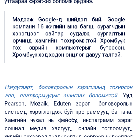
утгаараа хэрэгжих боломж бүрдэнэ.
Мэдээж Google-д шийдэл бий. Google
компани 16 жилийн өмнөөс багш, сурагчдын
хэрэгцээг сайтар судалж, сургалтын
орчинд хамгийн тохиромжтой Хромбүүк
гэх зөөврийн компьютерыг бүтээсэн.
Хромбүүк хэд хэдэн онцлог давуу талтай.
Нэгдүгээрт, боловсролын хэрэгцээнд тохирсон
апп, платформуудыг ашиглах боломжтой.
Үүнд
Pearson, Mozaik, Eduten зэрэг боловсролын
системд хэрэглэгдэж буй программууд багтана.
Хамгийн чухал нь фейсбүүк, инстаграмм зэрэг
сошиал медиа хаягууд, онлайн тоглоомууд,
хүүхдийн анхаарал төвлөрөлтөд сөргөөр нөлөөлдөг