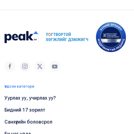
Үндсэн категори
Уурлах уу, учирлах уу?
Бидний 17 зорилт
Санхүүгийн боловсрол
Би нэг удаа