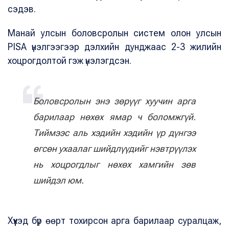
сэдэв.
Манай улсын боловсролын систем олон улсын
PISA үнэлгээгээр дэлхийн дунджаас 2-3 жилийн
хоцрогдолтой гэж үнэлэгдсэн.
Боловсролын энэ зөрүүг хуучин арга
барилаар нөхөх ямар ч боломжгүй.
Тиймээс аль хэдийн хэдийн үр дүнгээ
өгсөн ухаалаг шийдлүүдийг нэвтрүүлэх
нь хоцрогдлыг нөхөх хамгийн зөв
шийдэл юм.
Хүүхэд бүр өөрт тохирсон арга барилаар суралцаж,