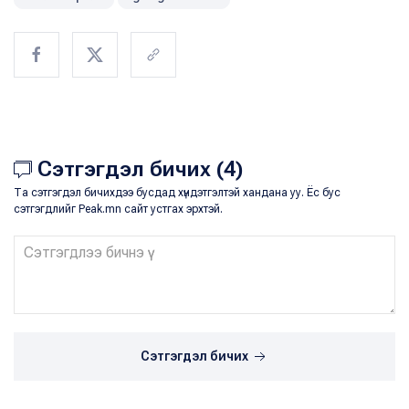
Сэтгэгдэл бичих (4)
Та сэтгэгдэл бичихдээ бусдад хүндэтгэлтэй хандана уу. Ёс бус
сэтгэгдлийг Peak.mn сайт устгах эрхтэй.
Сэтгэгдэл бичих