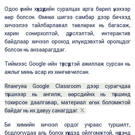
Одоо үеийн хүүхдүүдийн суралцах арга барил үнэхээр
өөр болсон. Өмнөх шигээ самбар дээр бичээд
хичээлээ тайлбарлавал төвлөрөх нь багасаж,
харин сонирхолтой, дүрслэлтэй, интерактив
байдлаар хичээл ороход илүү идэвхтэй оролцдог
болсон нь анзаарагддаг.
Тиймээс Google-ийн түүлсүүдтэй ажиллаж сурсан нь
ажлыг минь асар их хөнгөвчилсөн.
Ялангуяа Google Classroom дээр сурагчдаа
түвшнээр нь ангилж, өөрсдийнх нь түвшинд
тохирсон даалгавар, материал өгөх боломжтой
байдаг нь их давуу санагддаг.
Би химийн хичээл ордог учраас туршилт,
бодлогуудаа аль болох хүүхдэд ойлгомжтой, нүдэнд