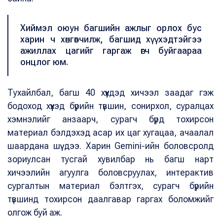
Хиймэл оюун багшийн ажлыг орлох бус
харин ч хөнгөвчилж, багшид хүүхэдтэйгээ
ажиллах цагийг гаргаж өгч буйгаараа
онцлог юм.
Тухайлбал, багш 40 хүүхдэд хичээл заадаг гэж
бодоход хүүхэд бүрийн түвшин, сонирхол, суралцах
хэмнэлийг анзаарч, сурагч бүрд тохирсон
материал бэлдэхэд асар их цаг хугацаа, ачаалал
шаардана шүү дээ. Харин Gemini-ийн боловсролд
зориулсан тусгай хувилбар нь багш нарт
хичээлийн агуулга боловсруулах, интерактив
сургалтын материал бэлтгэх, сурагч бүрийн
түвшинд тохирсон даалгавар гаргах боломжийг
олгож буй аж.