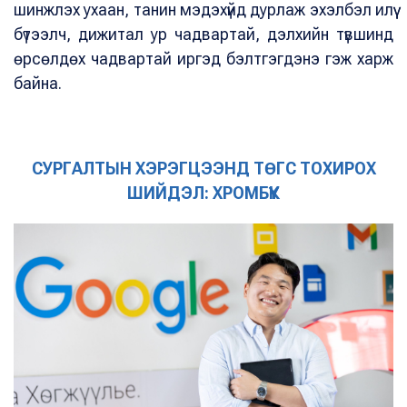
шинжлэх ухаан, танин мэдэхүйд дурлаж эхэлбэл илүү
бүтээлч, дижитал ур чадвартай, дэлхийн түвшинд
өрсөлдөх чадвартай иргэд бэлтгэгдэнэ гэж харж
байна.
СУРГАЛТЫН ХЭРЭГЦЭЭНД ТӨГС ТОХИРОХ
ШИЙДЭЛ: ХРОМБҮҮК