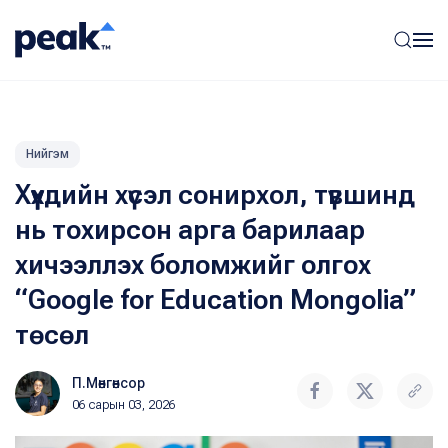
Нийгэм
Хүүхдийн хүсэл сонирхол, түвшинд
нь тохирсон арга барилаар
хичээллэх боломжийг олгох
“Google for Education Mongolia”
төсөл
П.Мөнгөнсор
06 сарын 03, 2026