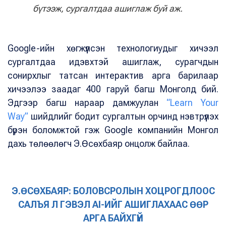
бүтээж, сургалтдаа ашиглаж буй аж.
Google-ийн хөгжүүлсэн технологиудыг хичээл
сургалтдаа идэвхтэй ашиглаж, сурагчдын
сонирхлыг татсан интерактив арга барилаар
хичээлээ заадаг 400 гаруй багш Монголд бий.
Эдгээр багш нараар дамжуулан
“Learn Your
Way”
шийдлийг бодит сургалтын орчинд нэвтрүүлэх
бүрэн боломжтой гэж Google компанийн Монгол
дахь төлөөлөгч Э.Өсөхбаяр онцолж байлаа.
Э.ӨСӨХБАЯР: БОЛОВСРОЛЫН ХОЦРОГДЛООС
САЛЪЯ Л ГЭВЭЛ AI-ИЙГ АШИГЛАХААС ӨӨР
АРГА БАЙХГҮЙ