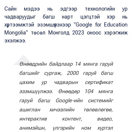
Сайн мэдээ нь эдгээр технологийн ур
чадваруудыг багш нарт цэгцтэй хэр нь
хүртээмжтэй эзэмшүүлэхээр “Google for Education
Mongolia” төсөл Монголд 2023 оноос хэрэгжиж
эхэлжээ.
Өнөөдрийн байдлаар 14 мянга гаруй
багшийг сургаж, 2000 гаруй багш
цахим ур чадварын сертификат
эзэмшүүлжээ. Өнөөдөр 104 мянга
гаруй багш Google-ийн системийг
ашиглан хичээлийн төлөвлөгөө,
интерактив контент, видео,
анимэйшн, үлгэрийн ном хүртэл