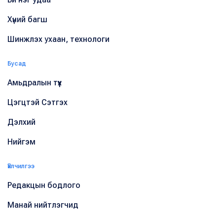
Хүний багш
Шинжлэх ухаан, технологи
Бусад
Амьдралын түүх
Цэгцтэй Сэтгэх
Дэлхий
Нийгэм
Үйлчилгээ
Редакцын бодлого
Манай нийтлэгчид