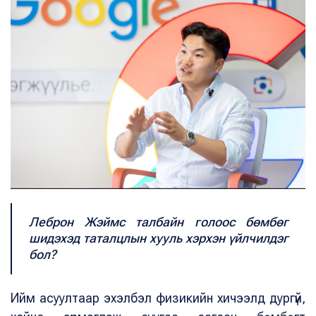
Леброн Жэймс талбайн голоос бөмбөг
шидэхэд таталцлын хууль хэрхэн үйлчилдэг
бол?
Ийм асуултаар эхэлбэл физикийн хичээлд дургүй,