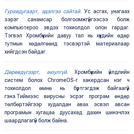
Гуравдугаарт, эдэлгээ сайтай.
Ус асгах, унагаах
зэрэг санамсар болгоомжгүйгээсээ болж
компьютероо эвдэх тохиолдол олон гардаг.
Тэгвэл Хромбүүкийн давуу тал нь хүүхдийн өдөр
тутмын хөдөлгөөнд тэсвэртэй материалаар
хийгдсэн байдаг.
Дөрөвдүгээрт, аюулгүй.
Хромбүүкийн үйлдлийн
систем болох ChromeOS-г хакердсан нэг ч
тохиолдол өмнө нь бүртгэгдэж байгаагүй
гэнэ.Тиймээс вирусны эсрэг програм өндөр
төлбөртэйгээр худалдан авах эсвэл авсан
програмын хугацаа дуусахад дахин шинэчлэх
шаардлагагүй болж байна.