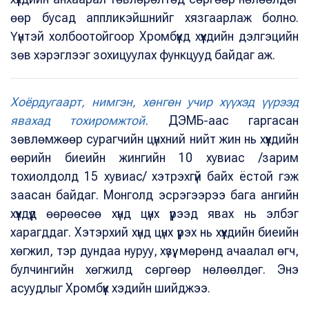
өөр бусад аппликэйшнийг хязгаарлаж болно.
Үүнтэй холбоотойгоор Хромбүүкд хүүхдийн дэлгэцийн
зөв хэрэглээг зохицуулах функцууд байдаг аж.
Хоёрдугаарт, нимгэн, хөнгөн учир хүүхэд үүрээд
явахад тохиромжтой.
ДЭМБ-аас гаргасан
зөвлөмжөөр сурагчийн цүнхний нийт жин нь хүүхдийн
өөрийн биеийн жингийн 10 хувиас /зарим
тохиолдолд 15 хувиас/ хэтрэхгүй байх ёстой гэж
заасан байдаг. Монголд эсрэгээрээ бага ангийн
хүүхдүүд өөрөөсөө хүнд цүнх үүрээд явах нь элбэг
харагддаг. Хэтэрхий хүнд цүнх үүрэх нь хүүхдийн биеийн
хөгжил, тэр дундаа нуруу, хүзүү, мөрөнд ачаалал өгч,
булчингийн хөгжилд сөргөөр нөлөөлдөг. Энэ
асуудлыг Хромбүүк хэдийн шийджээ.