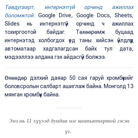
Тавдугаарт, интернэтгүй орчинд ажиллах
боломжтой.
Google Drive, Google Docs, Sheets,
Slides нь интернэтгүй орчинд ч ажиллах
тохиргоотой байдаг. Төхөөрөмж буцаад
интернэтэд холбогдох үед таны хийсэн үйлдлүүд
автоматаар хадгалагдсан байх тул дата,
мэдээллээ алдана гэх айдасгүй болжээ.
Өнөөдөр дэлхий даяар 50 сая гаруй хромбүүкийг
боловсролын салбарт ашиглаж байна. Монголд 13
мянган хромбүүк байна.
Энэ нь 11 хүүхэд дундаа нэг компьютертой гэсэн
үг.