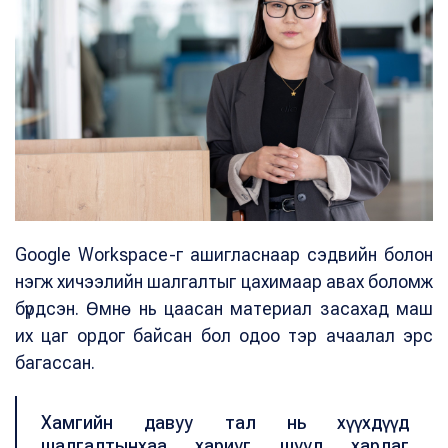
Google Workspace-г ашигласнаар сэдвийн болон
нэгж хичээлийн шалгалтыг цахимаар авах боломж
бүрдсэн. Өмнө нь цаасан материал засахад маш
их цаг ордог байсан бол одоо тэр ачаалал эрс
багассан.
Хамгийн давуу тал нь хүүхдүүд
шалгалтынхаа хариуг шууд хардаг