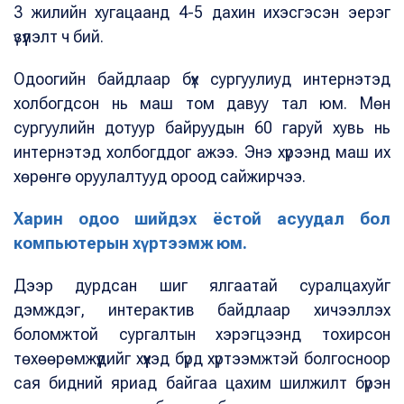
3 жилийн хугацаанд 4-5 дахин ихэсгэсэн эерэг
үзүүлэлт ч бий.
Одоогийн байдлаар бүх сургуулиуд интернэтэд
холбогдсон нь маш том давуу тал юм. Мөн
сургуулийн дотуур байруудын 60 гаруй хувь нь
интернэтэд холбогддог ажээ. Энэ хүрээнд маш их
хөрөнгө оруулалтууд ороод сайжирчээ.
Харин одоо шийдэх ёстой асуудал бол
компьютерын хүртээмж юм.
Дээр дурдсан шиг ялгаатай суралцахуйг
дэмждэг, интерактив байдлаар хичээллэх
боломжтой сургалтын хэрэгцээнд тохирсон
төхөөрөмжүүдийг хүүхэд бүрд хүртээмжтэй болгосноор
сая бидний яриад байгаа цахим шилжилт бүрэн