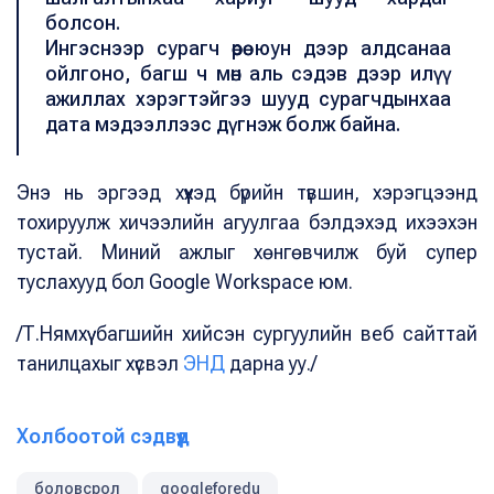
болсон.
Ингэснээр сурагч өөрөө юун дээр алдсанаа
ойлгоно, багш ч мөн аль сэдэв дээр илүү
ажиллах хэрэгтэйгээ шууд сурагчдынхаа
дата мэдээллээс дүгнэж болж байна.
Энэ нь эргээд хүүхэд бүрийн түвшин, хэрэгцээнд
тохируулж хичээлийн агуулгаа бэлдэхэд ихээхэн
тустай. Миний ажлыг хөнгөвчилж буй супер
туслахууд бол Google Workspace юм.
/Т.Нямхүү багшийн хийсэн сургуулийн веб сайттай
танилцахыг хүсвэл
ЭНД
дарна уу./
Холбоотой сэдвүүд
боловсрол
googleforedu