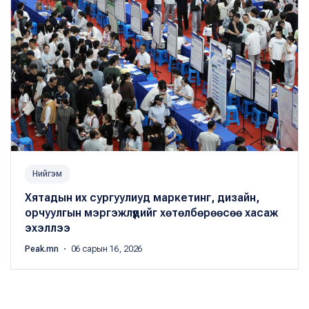
Нийгэм
Хятадын их сургуулиуд маркетинг, дизайн,
орчуулгын мэргэжлүүдийг хөтөлбөрөөсөө хасаж
эхэллээ
Peak.mn
・ 06 сарын 16, 2026