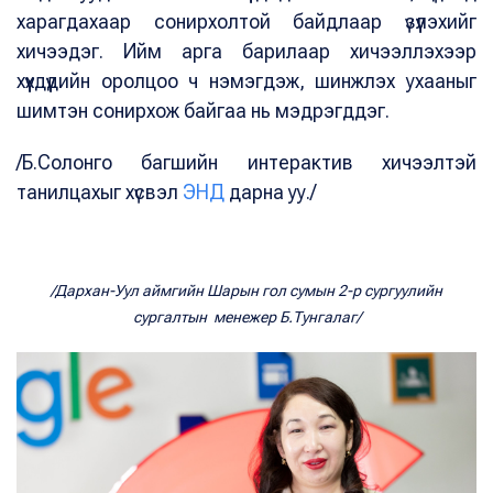
харагдахаар сонирхолтой байдлаар үзүүлэхийг
хичээдэг. Ийм арга барилаар хичээллэхээр
хүүхдүүдийн оролцоо ч нэмэгдэж, шинжлэх ухааныг
шимтэн сонирхож байгаа нь мэдрэгддэг.
/Б.Солонго багшийн интерактив хичээлтэй
танилцахыг хүсвэл
ЭНД
дарна уу./
/Дархан-Уул аймгийн Шарын гол сумын 2-р сургуулийн
сургалтын менежер Б.Тунгалаг/