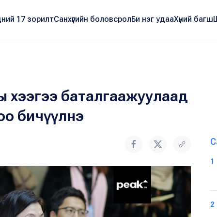
ний 17 зорилт
Санхүүгийн боловсрол
Би нэг удаа
Хүний багш
ы хээгээ баталгаажуулаад
роо бичүүлнэ
С
1
2