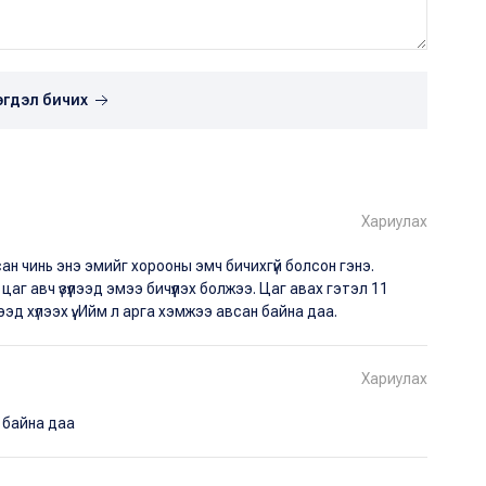
эгдэл бичих
Хариулах
ан чинь энэ эмийг хорооны эмч бичихгүй болсон гэнэ.
 авч үзүүлээд эмээ бичүүлэх болжээ. Цаг авах гэтэл 11
эд хүлээх үү. Ийм л арга хэмжээ авсан байна даа.
Хариулах
 байна даа