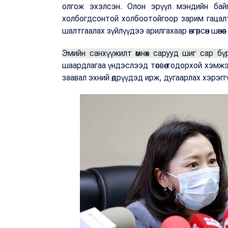
олгож эхэлсэн. Олон эрүүл мэндийн байг
холбогдсонтой холбоотойгоор зарим гацалт, 
шалтгаалах зүйлүүдээ арилгахаар өнгөрсөн шөн
Эмийн санхүүжилт өмнөх сарууд шиг сар бүр
шаардлагаа үндэслээд төсвөө тодорхой хэмж
заавал эхний өдрүүдэд ирж, дугаарлах хэрэгг