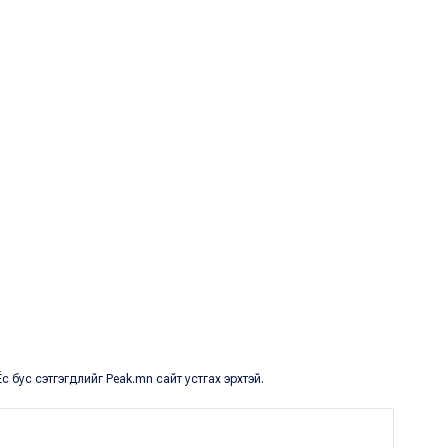
с бус сэтгэгдлийг Peak.mn сайт устгах эрхтэй.