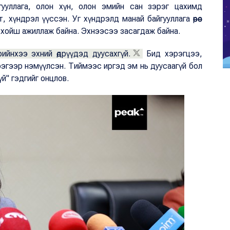
ууллага, олон хүн, олон эмийн сан зэрэг цахимд
хүндрэл үүссэн. Уг хүндрэлд манай байгууллага өөрөөс
өөс хойш ажиллаж байна. Эхнээсээ засагдаж байна.
ийнхээ эхний өдрүүдэд дуусахгүй.
Бид хэрэгцээ,
ээгээр нэмүүлсэн. Тиймээс иргэд эм нь дуусаагүй бол
үй" гэдгийг онцлов.