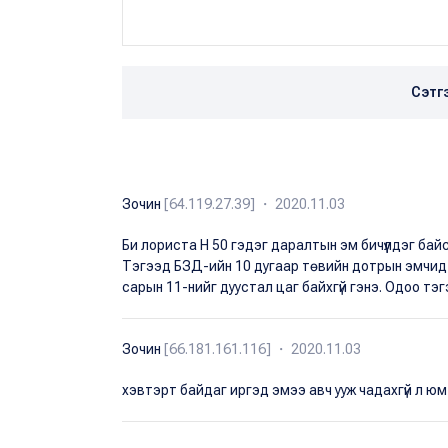
Сэтг
Зочин
[64.119.27.39] ・ 2020.11.03
Би лориста Н 50 гэдэг даралтын эм бичүүлдэг байс
Тэгээд БЗД-ийн 10 дугаар төвийн дотрын эмчид цаг
сарын 11-нийг дуустал цаг байхгүй гэнэ. Одоо тэгэ
Зочин
[66.181.161.116] ・ 2020.11.03
хэвтэрт байдаг иргэд эмээ авч ууж чадахгүй л юм