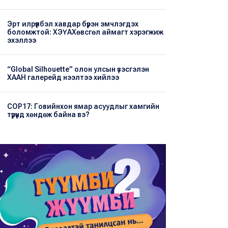
Эрт илрүүлбэл хавдар бүрэн эмчлэгдэх
боломжтой: ХЭҮА​Хөвсгөл аймагт хэрэгжиж
эхэллээ
“Global Silhouette” олон улсын үзэсгэлэн
ХААН галерейд нээлтээ хийлээ
COP17: Говийнхон ямар асуудлыг хамгийн
түрүүнд хөндөж байна вэ?