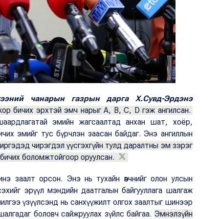
ээний чанарын газрын дарга Х.Сувд-Эрдэнэ
жор бичих эрхтэй эмч нарыг A, B, C, D гэж ангилсан.
шаардлагатай эмийн жагсаалтад анхан шат, хоёр,
чих эмийг тус бүрчлэн заасан байдаг. Энэ ангиллын
иргэдэд чирэгдэл үүсгэхгүйн тулд даралтны эм зэрэг
ч бичих боломжтойгоор оруулсан.
нэ заалт орсон. Энэ нь тухайн өвчнийг олон улсын
эхийг эрүүл мэндийн даатгалын байгууллага шалгаж
чилгээ үзүүлсэнд нь санхүүжилт олгох заалтыг шинээр
 шалгадаг боловч сайжруулах зүйлс байгаа.
Эмнэлзүйн