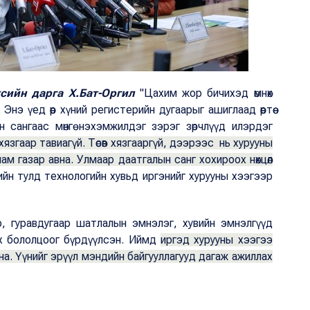
сийн дарга Х.Бат-Оргил
"Цахим жор бичихэд өмнөх
нэ үед өөр хүний регистерийн дугаарыг ашиглаад өөртөө
ын сангаас мөнгө нэхэмжилдэг зэрэг зөрчлүүд илэрдэг
язгаар тавиагүй. Төсөв хязгааргүй, дээрээс нь хурууны
ам газар авна. Улмаар даатгалын санг хохироох нөхцөл
йн тулд технологийн хувьд иргэнийг хурууны хээгээр
р, гуравдугаар шатлалын эмнэлэг, хувийн эмнэлгүүд
чих бололцоог бүрдүүлсэн. Иймд
иргэд хурууны хээгээ
а. Үүнийг эрүүл мэндийн байгууллагууд дагаж ажиллах