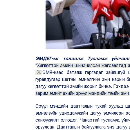
ЭМДЕГ-ыг төлөөлж Тусламж үйлчилг
"
Хөнгөлөлттэй эмийн шинэчилсэн жагсаалтад 
ЭМЯ-наас баталж гаргадаг зайлшгүй 
гуравдугаар шатны эмнэлгийн эмч нарын би
дагуу хөнгөлөлттэй эмийн жорыг бичнэ. Гэхдээ
зарим эмийг өрхийн эрүүл мэндийн төвийн эм
Эрүүл мэндийн даатгалын тухай хуульд ши
эмнэлзүйн удирдамжийн дагуу эмчилсэн эс
санхүүжилт олгодог. Чанартай тусламж, үйл
оруулсан. Даатгалын байгууллага энэ дагуу