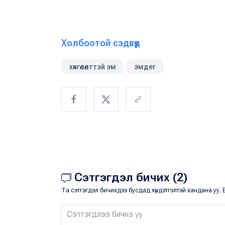
Холбоотой сэдвүүд
хөнгөлөлттэй эм
эмдег
Сэтгэгдэл бичих (2)
Та сэтгэгдэл бичихдээ бусдад хүндэтгэлтэй хандана уу. Ё