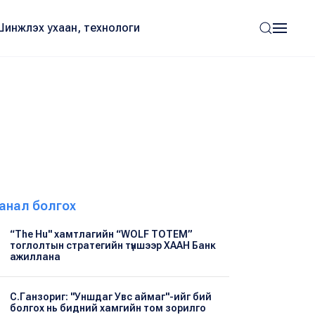
Шинжлэх ухаан, технологи
анал болгох
“The Hu" хамтлагийн “WOLF TOTEM”
тоглолтын стратегийн түншээр ХААН Банк
ажиллана
С.Ганзориг: "Уншдаг Увс аймаг"-ийг бий
болгох нь бидний хамгийн том зорилго