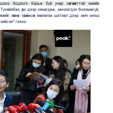
ошлох бодлого барьж буй учир хөнгөлөлттэй эмийн
Тухайлбал, өрх дээр хянагдаж, эмчлэгдэх боломжгүй,
ийг зөвхөн төрөлжсөн лавлагаа шатлал дээр эмч онош
 хийсэн" гэлээ.