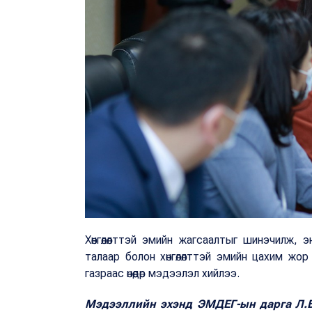
Хөнгөлөлттэй эмийн жагсаалтыг шинэчилж,
талаар болон хөнгөлөлттэй эмийн цахим жо
газраас өнөөдөр мэдээлэл хийлээ.
Мэдээллийн эхэнд ЭМДЕГ-ын дарга Л.