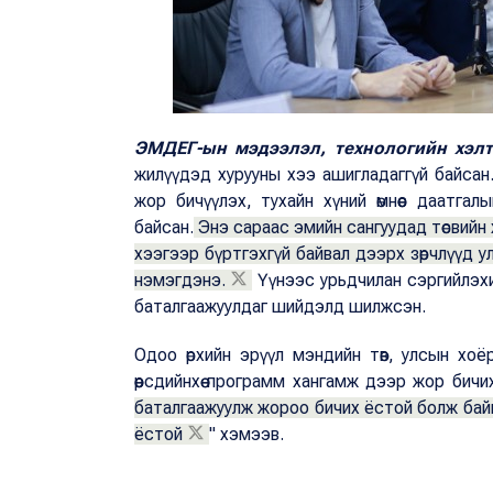
ЭМДЕГ-ын мэдээлэл, технологийн хэлт
жилүүдэд хурууны хээ ашигладаггүй байсан. Э
жор бичүүлэх, тухайн хүний өмнөөс даатгал
байсан.
Энэ сараас эмийн сангуудад төсвийн х
хээгээр бүртгэхгүй байвал дээрх зөрчлүүд ул
нэмэгдэнэ.
Үүнээс урьдчилан сэргийлэхи
баталгаажуулдаг шийдэлд шилжсэн.
Одоо өрхийн эрүүл мэндийн төв, улсын хоё
өөрсдийнхөө программ хангамж дээр жор би
баталгаажуулж жороо бичих ёстой болж байн
ёстой
" хэмээв.