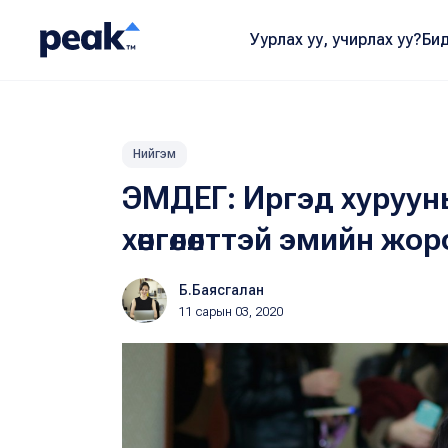
Уурлах уу, учирлах уу?
Бид
Нийгэм
ЭМДЕГ: Иргэд хуруун
хөнгөлөлттэй эмийн жо
Б.Баясгалан
11 сарын 03, 2020