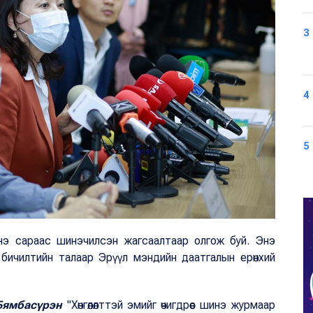
3
4
5
 энэ сараас шинэчилсэн жагсаалтаар олгож буй. Энэ
р бичилтийн талаар Эрүүл мэндийн даатгалын ерөнхий
Бямбасүрэн
"Хөнгөлөлттэй эмийг өчигдрөөс шинэ журмаар