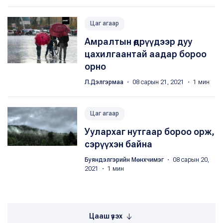
Цаг агаар
Амралтын өдрүүдээр дуу
цахилгаантай аадар бороо
орно
Л.Дэлгэрмаа
・ 08 сарын 21, 2021 ・ 1 мин
Цаг агаар
Уулархаг нутгаар бороо орж,
сэрүүхэн байна
Буяндэлгэрийн Мөнхчимэг
・ 08 сарын 20,
2021 ・ 1 мин
Цааш үзэх