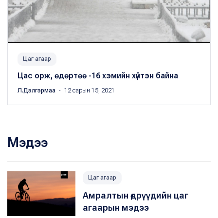
Цаг агаар
Цас орж, өдөртөө -16 хэмийн хүйтэн байна
Л.Дэлгэрмаа
・ 12 сарын 15, 2021
Мэдээ
Цаг агаар
Амралтын өдрүүдийн цаг
агаарын мэдээ