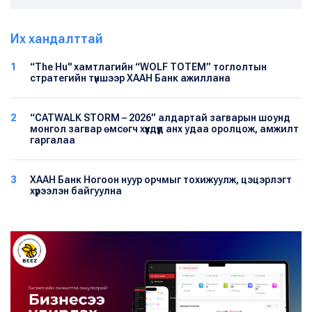
Их хандалттай
1
“The Hu" хамтлагийн “WOLF TOTEM” тоглолтын
стратегийн түншээр ХААН Банк ажиллана
2
“CATWALK STORM – 2026” алдартай загварын шоунд
монгол загвар өмсөгч хүүхдүүд анх удаа оролцож, амжилт
гаргалаа
3
ХААН Банк Ногоон нуур орчмыг тохижуулж, цэцэрлэгт
хүрээлэн байгуулна