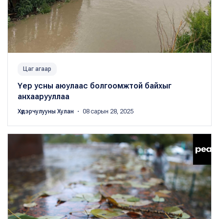
Цаг агаар
Үер усны аюулаас болгоомжтой байхыг
анхаарууллаа
Хүдэрчулууны Хулан
・ 08 сарын 28, 2025