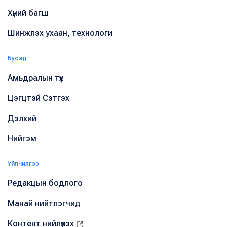
Хүний багш
Шинжлэх ухаан, технологи
Бусад
Амьдралын түүх
Цэгцтэй Сэтгэх
Дэлхий
Нийгэм
Үйлчилгээ
Редакцын бодлого
Манай нийтлэгчид
Контент нийлүүлэх