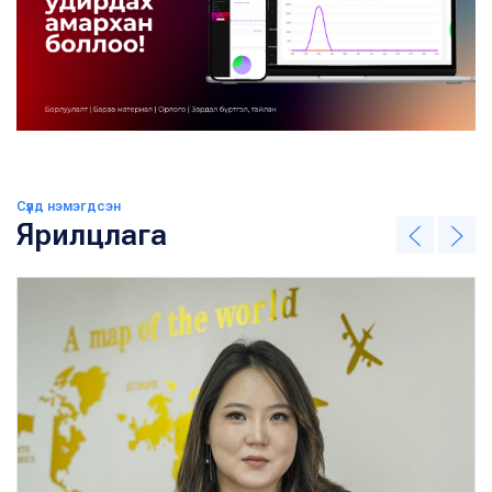
Сүүлд нэмэгдсэн
Ярилцлага