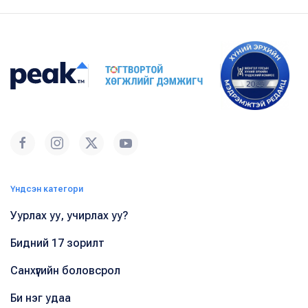
Үндсэн категори
Уурлах уу, учирлах уу?
Бидний 17 зорилт
Санхүүгийн боловсрол
Би нэг удаа