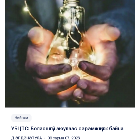
Нийгэм
УБЦТС: Болзошгүй аюулаас сэрэмжлүүлж байна
Д.ЭРДЭНЭТУЯА
・ 08 сарын 07, 2023