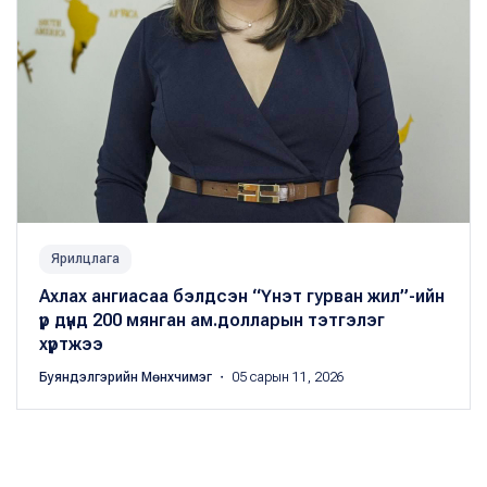
Ярилцлага
Ахлах ангиасаа бэлдсэн “Үнэт гурван жил”-ийн
үр дүнд 200 мянган ам.долларын тэтгэлэг
хүртжээ
Буяндэлгэрийн Мөнхчимэг
・ 05 сарын 11, 2026