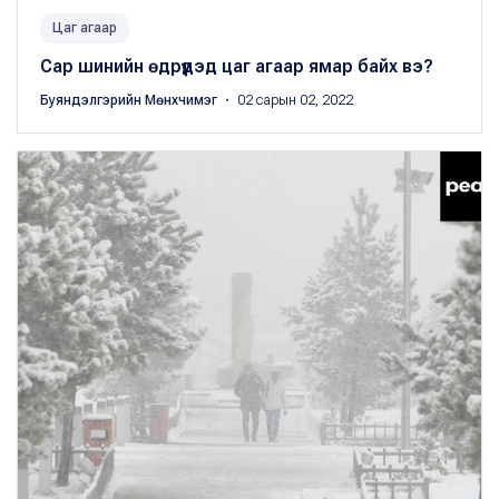
Цаг агаар
Сар шинийн өдрүүдэд цаг агаар ямар байх вэ?
Буяндэлгэрийн Мөнхчимэг
・ 02 сарын 02, 2022