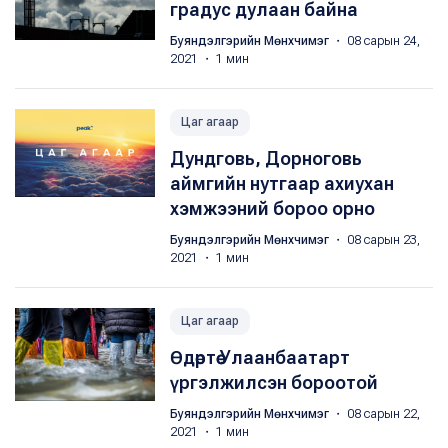
градус дулаан байна
Буяндэлгэрийн Мөнхчимэг
・ 08 сарын 24,
2021 ・ 1 мин
Цаг агаар
Дундговь, Дорноговь
аймгийн нутгаар ахиухан
хэмжээний бороо орно
Буяндэлгэрийн Мөнхчимэг
・ 08 сарын 23,
2021 ・ 1 мин
Цаг агаар
Өдөртөө Улаанбаатарт
үргэлжилсэн бороотой
Буяндэлгэрийн Мөнхчимэг
・ 08 сарын 22,
2021 ・ 1 мин