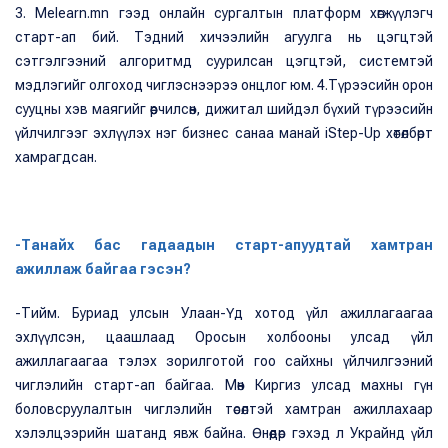
3. Melearn.mn гээд онлайн сургалтын платформ хөгжүүлэгч
старт-ап бий. Тэдний хичээлийн агуулга нь цэгцтэй
сэтгэлгээний алгоритмд суурилсан цэгцтэй, системтэй
мэдлэгийг олгоход чиглэснээрээ онцлог юм. 4.Түрээсийн орон
сууцны хэв маягийг өөрчилсөн, дижитал шийдэл бүхий түрээсийн
үйлчилгээг эхлүүлэх нэг бизнес санаа манай iStep-Up хөтөлбөрт
хамрагдсан.
-Танайх бас гадаадын старт-апуудтай хамтран
ажиллаж байгаа гэсэн?
-Тийм. Буриад улсын Улаан-Үд хотод үйл ажиллагаагаа
эхлүүлсэн, цаашлаад Оросын холбооны улсад үйл
ажиллагаагаа тэлэх зорилготой гоо сайхны үйлчилгээний
чиглэлийн старт-ап байгаа. Мөн Киргиз улсад махны гүн
боловсруулалтын чиглэлийн төсөлтэй хамтран ажиллахаар
хэлэлцээрийн шатанд явж байна. Өнөөдөр гэхэд л Украйнд үйл