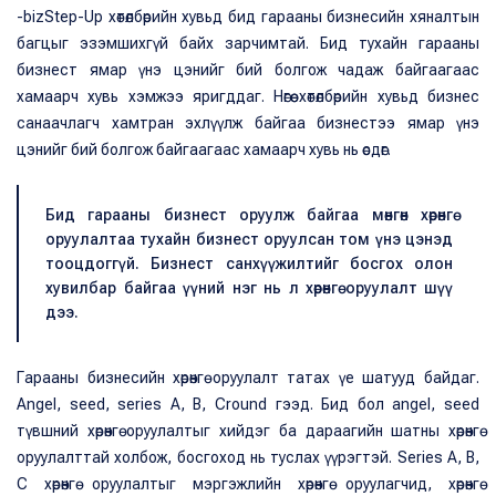
-bizStep-Up хөтөлбөрийн хувьд бид гарааны бизнесийн хяналтын
багцыг эзэмшихгүй байх зарчимтай. Бид тухайн гарааны
бизнест ямар үнэ цэнийг бий болгож чадаж байгаагаас
хамаарч хувь хэмжээ яригддаг. Нөгөө хөтөлбөрийн хувьд бизнес
санаачлагч хамтран эхлүүлж байгаа бизнестээ ямар үнэ
цэнийг бий болгож байгаагаас хамаарч хувь нь өсдөг.
Бид гарааны бизнест оруулж байгаа мөнгөн хөрөнгө
оруулалтаа тухайн бизнест оруулсан том үнэ цэнэд
тооцдоггүй. Бизнест санхүүжилтийг босгох олон
хувилбар байгаа үүний нэг нь л хөрөнгө оруулалт шүү
дээ.
Гарааны бизнесийн хөрөнгө оруулалт татах үе шатууд байдаг.
Angel, seed, series A, B, Cround гээд. Бид бол angel, seed
түвшний хөрөнгө оруулалтыг хийдэг ба дараагийн шатны хөрөнгө
оруулалттай холбож, босгоход нь туслах үүрэгтэй. Series A, B,
C хөрөнгө оруулалтыг мэргэжлийн хөрөнгө оруулагчид, хөрөнгө