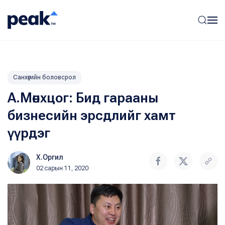
Санхүүгийн боловсрол
А.Мөнхцог: Бид гарааны
бизнесийн эрсдлийг хамт
үүрдэг
Х.Оргил
02 сарын 11, 2020