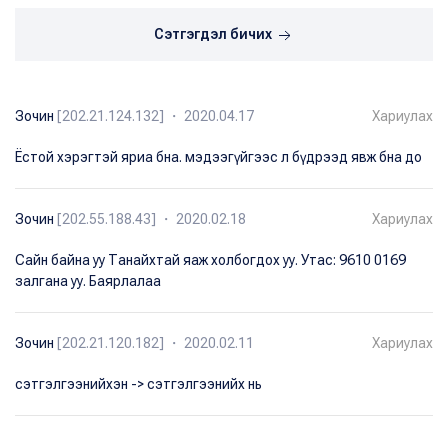
Сэтгэгдэл бичих
Зочин
[202.21.124.132] ・ 2020.04.17
Хариулах
Ёстой хэрэгтэй яриа бна. мэдээгүйгээс л бүдрээд явж бна до
Зочин
[202.55.188.43] ・ 2020.02.18
Хариулах
Сайн байна уу Танайхтай яаж холбогдох уу. Утас: 9610 0169
залгана уу. Баярлалаа
Зочин
[202.21.120.182] ・ 2020.02.11
Хариулах
сэтгэлгээнийхэн -> сэтгэлгээнийх нь