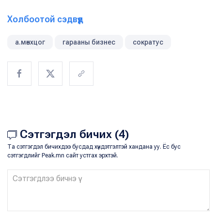
Холбоотой сэдвүүд
а.мөнхцог
гарааны бизнес
сократус
Сэтгэгдэл бичих (4)
Та сэтгэгдэл бичихдээ бусдад хүндэтгэлтэй хандана уу. Ёс бус
сэтгэгдлийг Peak.mn сайт устгах эрхтэй.