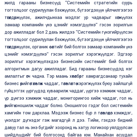
жилд гарааны бизнесүүд “Системийн стратегийн суурь
тогтолцоог суурилуулан бэхжүүлэх, бүтээгдэхүүн үйлчилгээгээ
төгөлдөржүүлэх, ажилчдынхаа мэдлэг ур чадварыг хөгжүүлэх
замаар компанийн үнэ цэнийг нэмэгдүүлнэ” гэсэн зорилгын
дор ажилладаг бол 2 дахь жилдээ “Системийн гүнзгийрүүлсэн
тогтолцоог суурилуулан бэхжүүлэх, бүтээгдэхүүн үйлчилгээгээ
төгөлдөржүүлэх, органик өсөлтийг бий болгох замаар компанийн үнэ
цэнийг нэмэгдүүлнэ” гэсэн зорилгыг хэрэгжүүлдэг. Эдгээр
зорилгыг хэрэгжүүлэхдээ бизнесийн системийг бий болгох
алгоритмын дагуу ажилладаг. Бид гарааны бизнесүүдэд нэг
амлалтыг өгч чадна. Тэр маань хөтөлбөрт хамрагдсанаар тухайн
бизнес өөрийгөө төлөвлөж чаддаг, төлөвлөлтөө хэрэгжүүлэх буюу зайлшгүй
гүйцэтгэх үүргүүдэд хуваарилж чаддаг, үүргээ хэмжиж чаддаг,
үр дүнгээ хэмжиж чаддаг, мониторингоо хийж чаддаг, гол нь
өөрийгөө оношилж чаддаг болно. Оношилгоо гэдэг бол системийн
хамгийн том дархлаа. Мэдээж бизнес бүр л төлөвлөдөг хэмждэг,
үнэлдэг дүгнэдэг гэж магадгүй л дээ. Тийм, гэхдээ бидний
давуу тал нь энэ бүгдийг хооронд нь хатуу логикоор уялдуулсан
шийдлүүдийг бий болгосонд байгаа юм. Манайхан асуудал