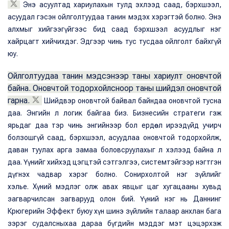
Энэ асуултад хариулахын тулд эхлээд саад, бэрхшээл,
асуудал гэсэн ойлголтуудаа танин мэдэх хэрэгтэй болно. Энэ
алхмыг хийгээгүйгээс бид саад бэрхшээл асуудлыг нэг
хайрцагт хийчихдэг. Эдгээр чинь тус тусдаа ойлголт байхгүй
юу.
Ойлголтуудаа танин мэдсэнээр таны хариулт оновчтой
байна. Оновчтой тодорхойлсноор таны шийдэл оновчтой
гарна.
Шийдвэр оновчтой байвал байндаа оновчтой тусна
даа. Энгийн л логик байгаа биз. Бизнесийн стратеги гэж
ярьдаг даа тэр чинь энгийнээр бол ердөө л ирээдүйд учирч
болзошгүй саад, бэрхшээл, асуудлаа оновчтой тодорхойлж,
даван туулах арга замаа боловсруулахыг л хэлээд байна л
даа. Үүнийг хийхэд цэгцтэй сэтгэлгээ, системтэйгээр нэгтгэн
дүгнэх чадвар хэрэг болно. Сонирхолтой нэг зүйлийг
хэлье. Хүний мэдлэг олж авах явцыг цаг хугацааны хувьд
загварчилсан загварууд олон бий. Үүний нэг нь Даннинг
Крюгерийн Эффект буюу хүн шинэ зүйлийн талаар анхлан бага
зэрэг судалсныхаа дараа бүгдийн мэддэг мэт цэцэрхэж