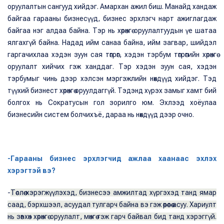
оруулалтын сангууд хийдэг. Амархан ажил биш. Манайд хандаж
байгаа гарааны бизнесүүд, бизнес эрхлэгч нарт ажиглагдаж
байгаа нэг алдаа байна. Тэр нь хөрөнгө оруулалтуудын үе шатаа
ялгахгүй байна. Надад ийм санаа байна, ийм загвар, шийдэл
гаргачихлаа хэдэн зуун сая төгрөг, хэдэн тэрбум төгрөгийн хөрөнгө
оруулалт хийчих гэж ханддаг. Тэр хэдэн зуун сая, хэдэн
тэрбумыг чинь дээр хэлсэн мэргэжлийн нөхдүүд хийдэг. Тэд
түүхий бизнест хөрөнгө оруулдаггүй. Тэдэнд хүрэх замыг хамт бий
болгох нь Сократусын гол зорилго юм. Эхлээд хоёулаа
бизнесийн систем болчихъё, дараа нь нөхдүүд дээр очно.
-Гарааны бизнес эрхлэгчид ажлаа хаанаас эхлэх
хэрэгтэй вэ?
-
Төслөө хэрэгжүүлэхэд, бизнесээ амжилтад хүргэхэд танд ямар
саад, бэрхшээл, асуудал тулгарч байна вэ гэж өөрөөсөө асуу. Хариулт
нь зөвхөн хөрөнгө оруулалт, мөнгө гэж гарч байвал бид танд хэрэггүй.