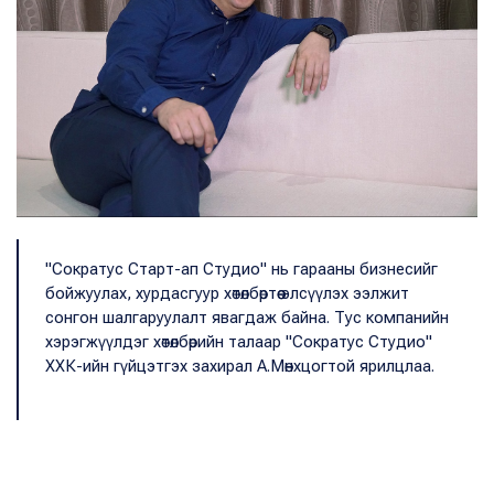
"Сократус Старт-ап Студио" нь гарааны бизнесийг
бойжуулах, хурдасгуур хөтөлбөртөө элсүүлэх ээлжит
сонгон шалгаруулалт явагдаж байна. Тус компанийн
хэрэгжүүлдэг хөтөлбөрийн талаар "Сократус Студио"
ХХК-ийн гүйцэтгэх захирал А.Мөнхцогтой ярилцлаа.