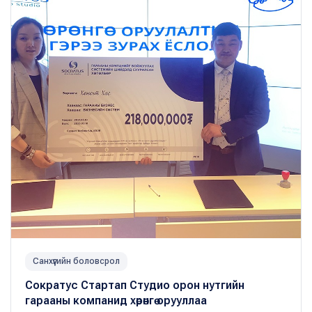
Санхүүгийн боловсрол
Сократус Стартап Студио орон нутгийн
гарааны компанид хөрөнгө орууллаа