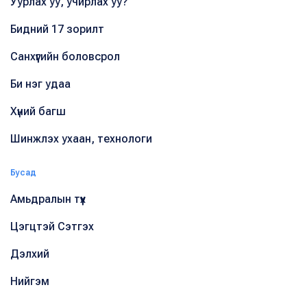
Уурлах уу, учирлах уу?
Бидний 17 зорилт
Санхүүгийн боловсрол
Би нэг удаа
Хүний багш
Шинжлэх ухаан, технологи
Бусад
Амьдралын түүх
Цэгцтэй Сэтгэх
Дэлхий
Нийгэм