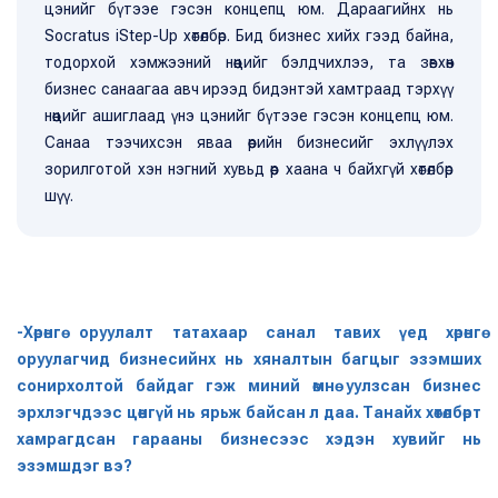
цэнийг бүтээе гэсэн концепц юм. Дараагийнх нь
Socratus iStep-Up хөтөлбөр. Бид бизнес хийх гээд байна,
тодорхой хэмжээний нөөцийг бэлдчихлээ, та зөвхөн
бизнес санаагаа авч ирээд бидэнтэй хамтраад тэрхүү
нөөцийг ашиглаад үнэ цэнийг бүтээе гэсэн концепц юм.
Санаа тээчихсэн яваа өөрийн бизнесийг эхлүүлэх
зорилготой хэн нэгний хувьд өөр хаана ч байхгүй хөтөлбөр
шүү.
-Хөрөнгө оруулалт татахаар санал тавих үед хөрөнгө
оруулагчид бизнесийнх нь хяналтын багцыг эзэмших
сонирхолтой байдаг гэж миний өмнө уулзсан бизнес
эрхлэгчдээс цөөнгүй нь ярьж байсан л даа. Танайх хөтөлбөрт
хамрагдсан гарааны бизнесээс хэдэн хувийг нь
эзэмшдэг вэ?