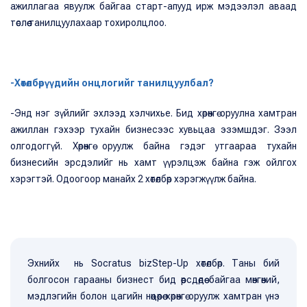
ажиллагаа явуулж байгаа старт-апууд ирж мэдээлэл аваад
төслөө танилцуулахаар тохиролцлоо.
-Хөтөлбөрүүдийн онцлогийг танилцуулбал?
-Энд нэг зүйлийг эхлээд хэлчихье. Бид хөрөнгө оруулна хамтран
ажиллан гэхээр тухайн бизнесээс хувьцаа эзэмшдэг. Зээл
олгодоггүй. Хөрөнгө оруулж байна гэдэг утгаараа тухайн
бизнесийн эрсдэлийг нь хамт үүрэлцэж байна гэж ойлгох
хэрэгтэй. Одоогоор манайх 2 хөтөлбөр хэрэгжүүлж байна.
Эхнийх нь Socratus bizStep-Up хөтөлбөр. Таны бий
болгосон гарааны бизнест бид өөрсдөдөө байгаа мөнгөний,
мэдлэгийн болон цагийн нөөцөөрөө хөрөнгө оруулж хамтран үнэ