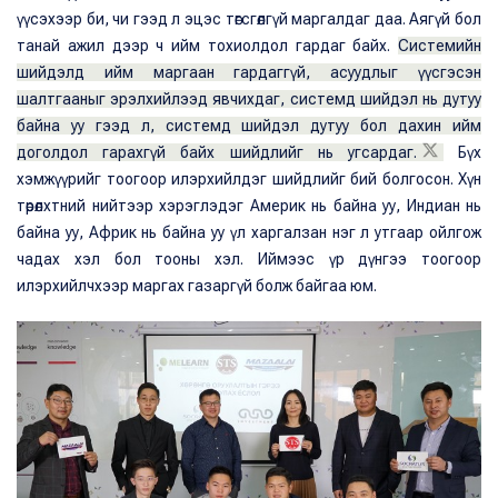
үүсэхээр би, чи гээд л эцэс төгсгөлгүй маргалдаг даа. Аягүй бол
танай ажил дээр ч ийм тохиолдол гардаг байх.
Системийн
шийдэлд ийм маргаан гардаггүй, асуудлыг үүсгэсэн
шалтгааныг эрэлхийлээд явчихдаг, системд шийдэл нь дутуу
байна уу гээд л, системд шийдэл дутуу бол дахин ийм
доголдол гарахгүй байх шийдлийг нь угсардаг.
Бүх
хэмжүүрийг тоогоор илэрхийлдэг шийдлийг бий болгосон. Хүн
төрөлхтний нийтээр хэрэглэдэг Америк нь байна уу, Индиан нь
байна уу, Африк нь байна уу үл харгалзан нэг л утгаар ойлгож
чадах хэл бол тооны хэл. Иймээс үр дүнгээ тоогоор
илэрхийлчхээр маргах газаргүй болж байгаа юм.