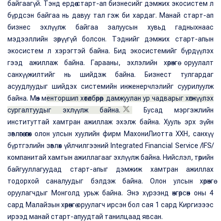
байгаагүй. Тэнд ердөө старт-ап бизнесийг дэмжих экосистем л
бүрдсэн байгаа нь давуу тал гэж би хардаг. Манай старт-ап
бизнес эхлүүлж байгаа залуусын хувьд гадныхнаас
мэдээллийн зөрүүгүй болсон. Тэднийг дэмжих старт-апын
экосистем л хэрэгтэй байна. Бид экосистемийг бүрдүүлэх
гээд ажиллаж байна. Гарааны, эхлэлийн хөрөнгө оруулалт
санхүүжилтийг нь шийдэж байна. Бизнест тулгардаг
асуудлуудыг шийдэх системийн инженерчлэлийг суурилуулж
байна. Мөн м
енторшип хөтөлбөрөөр дамжуулан ур чадварыг хөгжүүлэх
сургалтуудыг эхлүүлж байна.
Бусад мэргэжлийн
институттай хамтран ажиллаж эхэлж байна. Хууль эрх зүйн
зөвлөгөө өгөх олон улсын хуулийн фирм МахониЛиотта ХХН, санхүү
бүртгэлийн зөвлөх үйлчилгээний Integrated Financial Service /IFS/
компанитай хамтын ажиллагааг эхлүүлж байна. Нийслэл, төрийн
байгууллагуудад старт-апыг дэмжиж хамтран ажиллах
тодорхой саналуудыг бэлдэж байна. Олон улсын хөрөнгө
оруулагчдыг Монголд урьж байна. Энэ хүрээнд өнгөрсөн оны 4
сард Малайзын хөрөнгө оруулагч ирсэн бол сая 1 сард Киргизээс
ирээд манай старт-апуудтай танилцаад явсан.