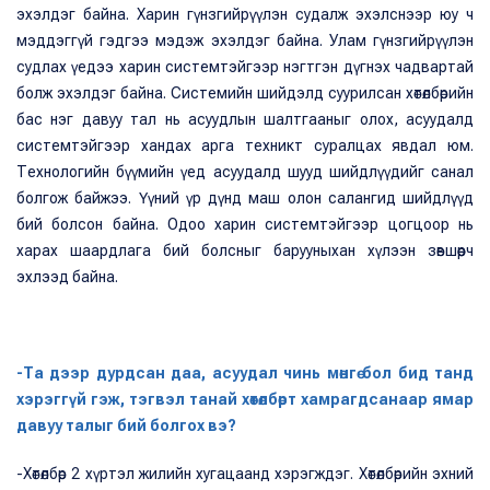
эхэлдэг байна. Харин гүнзгийрүүлэн судалж эхэлснээр юу ч
мэддэггүй гэдгээ мэдэж эхэлдэг байна. Улам гүнзгийрүүлэн
судлах үедээ харин системтэйгээр нэгтгэн дүгнэх чадвартай
болж эхэлдэг байна. Системийн шийдэлд суурилсан хөтөлбөрийн
бас нэг давуу тал нь асуудлын шалтгааныг олох, асуудалд
системтэйгээр хандах арга техникт суралцах явдал юм.
Технологийн бүүмийн үед асуудалд шууд шийдлүүдийг санал
болгож байжээ. Үүний үр дүнд маш олон салангид шийдлүүд
бий болсон байна. Одоо харин системтэйгээр цогцоор нь
харах шаардлага бий болсныг барууныхан хүлээн зөвшөөрч
эхлээд байна.
-Та дээр дурдсан даа, асуудал чинь мөнгө бол бид танд
хэрэггүй гэж, тэгвэл танай хөтөлбөрт хамрагдсанаар ямар
давуу талыг бий болгох вэ?
-Хөтөлбөр 2 хүртэл жилийн хугацаанд хэрэгждэг. Хөтөлбөрийн эхний