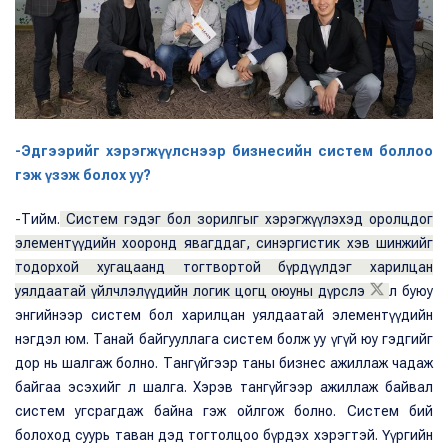
-Эдгээрийг хэрэгжүүлснээр бизнесийн систем боллоо
гэж үзэж болох уу?
-Тийм.
Систем гэдэг бол зорилгыг хэрэгжүүлэхэд оролцдог
элементүүдийн хооронд явагддаг, синэргистик хэв шинжийг
тодорхой хугацаанд тогтвортой бүрдүүлдэг харилцан
уялдаатай үйлчлэлүүдийн логик цогц оюуны дүрслэ
л буюу
энгийнээр систем бол харилцан уялдаатай элементүүдийн
нэгдэл юм. Танай байгууллага систем болж уу үгүй юу гэдгийг
дор нь шалгаж болно. Тангүйгээр таны бизнес ажиллаж чадаж
байгаа эсэхийг л шалга. Хэрэв тангүйгээр ажиллаж байвал
систем угсрагдаж байна гэж ойлгож болно. Систем бий
болоход суурь таван дэд тогтолцоо бүрдэх хэрэгтэй. Үүргийн