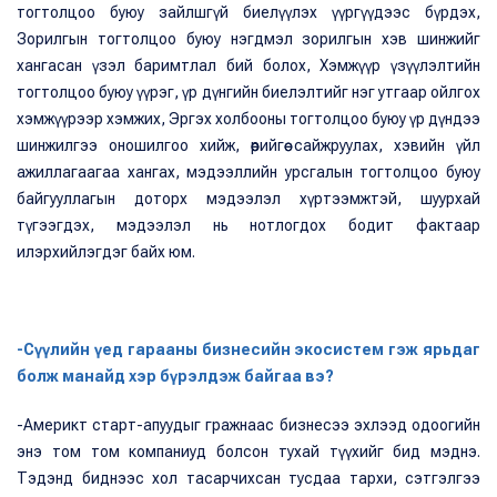
тогтолцоо буюу зайлшгүй биелүүлэх үүргүүдээс бүрдэх,
Зорилгын тогтолцоо буюу нэгдмэл зорилгын хэв шинжийг
хангасан үзэл баримтлал бий болох, Хэмжүүр үзүүлэлтийн
тогтолцоо буюу үүрэг, үр дүнгийн биелэлтийг нэг утгаар ойлгох
хэмжүүрээр хэмжих, Эргэх холбооны тогтолцоо буюу үр дүндээ
шинжилгээ оношилгоо хийж, өөрийгөө сайжруулах, хэвийн үйл
ажиллагаагаа хангах, мэдээллийн урсгалын тогтолцоо буюу
байгууллагын доторх мэдээлэл хүртээмжтэй, шуурхай
түгээгдэх, мэдээлэл нь нотлогдох бодит фактаар
илэрхийлэгдэг байх юм.
-Сүүлийн үед гарааны бизнесийн экосистем гэж ярьдаг
болж манайд хэр бүрэлдэж байгаа вэ?
-Америкт старт-апуудыг гражнаас бизнесээ эхлээд одоогийн
энэ том том компаниуд болсон тухай түүхийг бид мэднэ.
Тэдэнд биднээс хол тасарчихсан тусдаа тархи, сэтгэлгээ