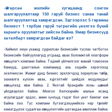
-Өнгөрсөн жилийн хугацаанд сонгон
шалгаруулалтаар 150 гаруй бизнес санаа танай
шалгаруулалтад хамрагдсан. Эдгээрээс 5 гарааны
бизнест 1 тэрбум гаруй төгрөгийн үнэлгээ бүхий
хөрөнгө оруулалтыг хийсэн байна. Ямар бизнесүүд
хөтөлбөрт хамрагдсан байдаг вэ?
-Хиймэл оюун ухаанд суурилсан бизнесийн туслах чатботоо
бизнесийн байгууллагууд угсраад авах боломжтой платформ
хөгжүүлэгч компани байна. Тэдний үйлчилгээг манай томоохон
банкууд, даатгалын компаниуд аль хэдийн хэрэглээд
эхэлчихсэн. Жижиг дунд бизнес эрхлэгчдэд зориулсан төлбөр,
захиалга хүлээн авах, хүргэлтийг шийдэх модулиудыг
хөгжүүлээд явж байна. 2. Янзтай брэндийн ясны шөлний
үйлдвэрлэл байна. Монгол бэлчээрийн малын ясанд
агуулагддаг эрдэс, амин хүчлүүд гэдэг бол үнэт баялаг юм
байна лээ. Тус компани бүтээгдэхүүнийхээ нэр төрлийг
нэмэгдүүлэх судалгаа хөгжүүлэлтийн шатандаа ажиллаж байна.