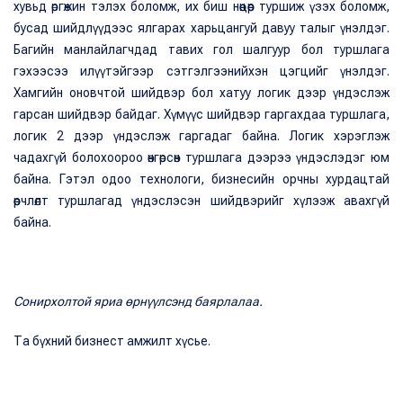
хувьд өргөжин тэлэх боломж, их биш нөөцөөр туршиж үзэх боломж,
бусад шийдлүүдээс ялгарах харьцангуй давуу талыг үнэлдэг.
Багийн манлайлагчдад тавих гол шалгуур бол туршлага
гэхээсээ илүүтэйгээр сэтгэлгээнийхэн цэгцийг үнэлдэг.
Хамгийн оновчтой шийдвэр бол хатуу логик дээр үндэслэж
гарсан шийдвэр байдаг. Хүмүүс шийдвэр гаргахдаа туршлага,
логик 2 дээр үндэслэж гаргадаг байна. Логик хэрэглэж
чадахгүй болохоороо өнгөрсөн туршлага дээрээ үндэслэдэг юм
байна. Гэтэл одоо технологи, бизнесийн орчны хурдацтай
өөрчлөлт туршлагад үндэслэсэн шийдвэрийг хүлээж авахгүй
байна.
Сонирхолтой яриа өрнүүлсэнд баярлалаа.
Та бүхний бизнест амжилт хүсье.