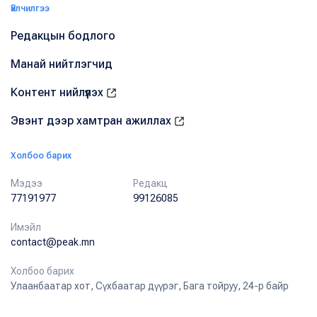
Үйлчилгээ
Редакцын бодлого
Манай нийтлэгчид
Контент нийлүүлэх
Эвэнт дээр хамтран ажиллах
Холбоо барих
Мэдээ
Редакц
77191977
99126085
Имэйл
contact@peak.mn
Холбоо барих
Улаанбаатар хот, Сүхбаатар дүүрэг, Бага тойруу, 24-р байр