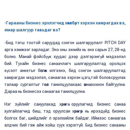
-Гарааны бизнес эрхлэгчид хөтөлбөрт хэрхэн хамрагдах вэ,
ямар шалгуур тавьдаг вэ?
-Бид тэгш тоотой саруудад сонгон шалгаруулалт PITCH DAY
арга хэмжээг зарладаг. Энэ оны эхнийх нь энэ сарын 27, 28-нд
болно. Манай фэйсбүүк хуудас дээр дэлгэрэнгүй мэдээлэл
бий. Тухайн бизнес санаачлагч шалгаруулалтад оролцох
хүсэлт анкетыг бөглөж илгээнэ, бид сонгон шалгаруулалтад
хамрагдах мэдээлэл, санаагаа хэрхэн цэгцтэй боловсруулах
талаар сургалтыг төсөл танилцуулахаас өмнө зохион байгуулна.
Дараа нь бизнесээ санаагаа танилцуулна.
Нэг зүйлийг сануулахад хөрөнгө оруулагчид бизнес санаа
хулгайлагчид биш, тэд оруулсан хөрөнгөөр нь ирээдүйд бизнес
болгох баг, шийдлийг л эрэлхийлж байдаг. Иймээс санаагаа
алдчих бий гэж айж хойш суух хэрэггүй. Бид бизнес санааны