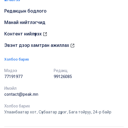
Редакцын бодлого
Манай нийтлэгчид
Контент нийлүүлэх
Эвэнт дээр хамтран ажиллах
Холбоо барих
Мэдээ
Редакц
77191977
99126085
Имэйл
contact@peak.mn
Холбоо барих
Улаанбаатар хот, Сүхбаатар дүүрэг, Бага тойруу, 24-р байр