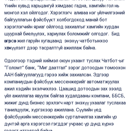
Үнийн хувьд харьцангуй хямдаас гадна, хамгийн гол нь
монгол хэл ойлгодог. Хэрэглэгч аливаа нэг үйлчилгээний
байгууллагын фэйсбүүкт холбогдоход манай бот
хэрэглэгчийн яриаг ойлгоод захиалгыг хамгийн хурдан
шуурхай биелүүлэх, хариулах боломжийг олгодог. Бид
өнгөрсөн жил гаруйн хугацаанд энэхүү чатботынхоо
хөгжүүлэлт дээр тасралтгүй ажиллаж байна.
Одоогоор тэдний хиймэл оюун ухаант туслах Чатбот-ыг
“Голомт” банк, “Миг даатгал” зэрэг дотоодын томоохон
ААН байгууллагууд гэрээ хийж захиалсан. Эдгээр
компаниудын фэйсбүүк мессенжерийг автоматжуулах
ажил хэдийн эхэлчихлээ. Цаашид дотоодын зах зээлд
үйл ажиллагаа явуулж байгаа худалдааны компани, ББСБ,
жижиг дунд бизнес эрхлэгч нарт энэхүү ухаалаг туслахаа
танилцуулж, хүргэхээр ажиллана. Сүүлийн үед
фэйсбүүкийн мессенжерийн сурталчилгаа хамгийн үр
дүнтэй арга хэрэгсэл гэгддэг учраас үр дүнд хүрнэ
гэдэгт итгэлтэй байна.