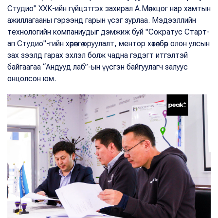
Студио" ХХК-ийн гүйцэтгэх захирал А.Мөнхцог нар хамтын
ажиллагааны гэрээнд гарын үсэг зурлаа. Мэдээллийн
технологийн компаниудыг дэмжиж буй "Сократус Старт-
ап Студио"-гийн хөрөнгө оруулалт, ментор хөтөлбөр олон улсын
зах зээлд гарах эхлэл болж чадна гэдэгт итгэлтэй
байгаагаа “Андууд лаб”-ын үүсгэн байгуулагч залуус
онцолсон юм.