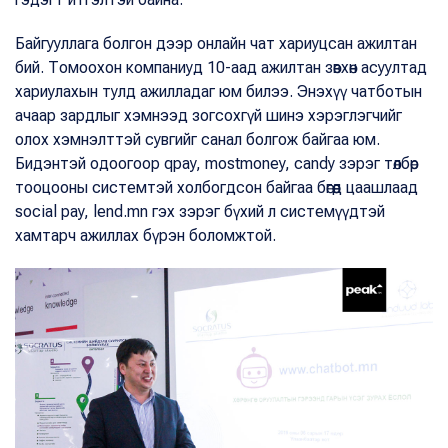
Байгууллага болгон дээр онлайн чат хариуцсан ажилтан
бий. Томоохон компаниуд 10-аад ажилтан зөвхөн асуултад
хариулахын тулд ажилладаг юм билээ. Энэхүү чатботын
ачаар зардлыг хэмнээд зогсохгүй шинэ хэрэглэгчийг
олох хэмнэлттэй сувгийг санал болгож байгаа юм.
Бидэнтэй одоогоор qpay, mostmoney, candy зэрэг төлбөр
тооцооны системтэй холбогдсон байгаа бөгөөд цаашлаад
social pay, lend.mn гэх зэрэг бүхий л системүүдтэй
хамтарч ажиллах бүрэн боломжтой.