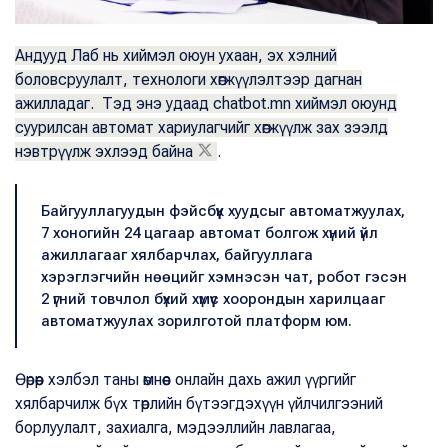
Андууд Лаб нь хиймэл оюун ухаан, эх хэлний
боловсруулалт, технологи хөгжүүлэлтээр дагнан
ажилладаг. Тэд энэ удаад chatbot.mn хиймэл оюунд
суурилсан автомат хариулагчийг хөгжүүлж зах зээлд
нэвтрүүлж эхлээд байна
.
Байгууллагуудын фэйсбүүк хуудсыг автоматжуулах,
7 хоногийн 24 цагаар автомат болгож хүний үйл
ажиллагааг хялбарчлах, байгууллага
хэрэглэгчийн нөөцийг хэмнэсэн чат, робот гэсэн
2 үгний товчлол бүхий хүмүүс хоорондын харилцааг
автоматжуулах зорилготой платформ юм.
Өөрөөр хэлбэл таны өмнөөс онлайн дахь ажил үүргийг
хялбарчилж бүх төрлийн бүтээгдэхүүн үйлчилгээний
борлуулалт, захиалга, мэдээллийн лавлагаа,