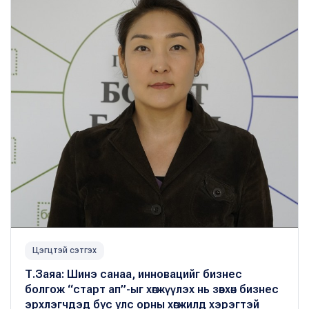
Цэгцтэй сэтгэх
Т.Заяа: Шинэ санаа, инновацийг бизнес
болгож “старт ап”-ыг хөгжүүлэх нь зөвхөн бизнес
эрхлэгчдэд бус улс орны хөгжилд хэрэгтэй