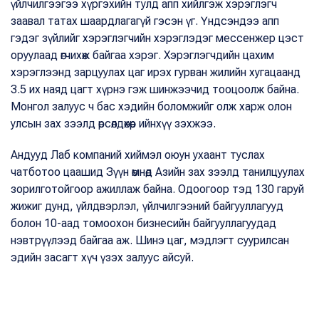
үйлчилгээгээ хүргэхийн тулд апп хийлгэж хэрэглэгч
заавал татах шаардлагагүй гэсэн үг. Үндсэндээ апп
гэдэг зүйлийг хэрэглэгчийн хэрэглэдэг мессенжер цэст
оруулаад өгчихөж байгаа хэрэг. Хэрэглэгчдийн цахим
хэрэглээнд зарцуулах цаг ирэх гурван жилийн хугацаанд
3.5 их наяд цагт хүрнэ гэж шинжээчид тооцоолж байна.
Монгол залуус ч бас хэдийн боломжийг олж харж олон
улсын зах зээлд өрсөлдөхөөр ийнхүү зэхжээ.
Андууд Лаб компаний хиймэл оюун ухаант туслах
чатботоо цаашид Зүүн өмнөд Азийн зах зээлд танилцуулах
зорилготойгоор ажиллаж байна. Одоогоор тэд 130 гаруй
жижиг дунд, үйлдвэрлэл, үйлчилгээний байгууллагууд
болон 10-аад томоохон бизнесийн байгууллагуудад
нэвтрүүлээд байгаа аж. Шинэ цаг, мэдлэгт суурилсан
эдийн засагт хүч үзэх залуус айсуй.