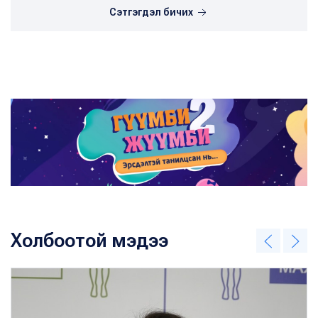
Сэтгэгдэл бичих
Холбоотой мэдээ