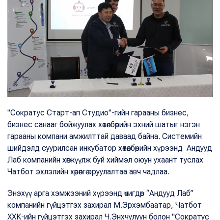
"Сократус Старт-ап Студио"-гийн гарааны бизнес,
бизнес санааг бойжуулах хөтөлбөрийн эхний шатыг нэгэн
гарааны компани амжилттай даваад байна. Системийн
шийдэлд суурилсан инкубатор хөтөлбөрийн хүрээнд Андууд
Лаб компанийн хөгжүүлж буй хиймэл оюун ухаант туслах
Чатбот эхлэлийн хөрөнгө оруулалтаа авч чадлаа.
Энэхүү арга хэмжээний хүрээнд өчигдөр “Андууд Лаб”
компанийн гүйцэтгэх захирал М.Эрхэмбаатар, Чатбот
ХХК-ийн гүйцэтгэх захирал Ч.Энхчулуун болон "Сократус