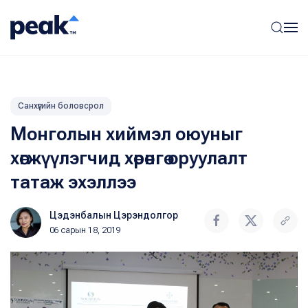
Санхүүгийн боловсрол
Монголын хиймэл оюуныг
хөгжүүлэгчид хөрөнгө оруулалт
татаж эхэллээ
Цэдэнбалын Цэрэндолгор
06 сарын 18, 2019