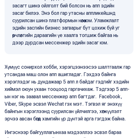
засагт шинэ ойлголт бий болсон нь апп эдийн
засаг билээ. Энэ бол гар утасны аппликейшнд
суурилсан шинэ платформын нөлөө юм. Уламжлалт
эдийн засгийн бизнес загварыг бут цохиж буй уг
өөрчлөлтийн дараагийн үе хаалга тогшиж байгаа нь
дээр дурдсан мессенжер эдийн засаг юм.
Хүмүүс сонирхол хобби, хэрэгцээнээсээ шалтгаалж гар
утсандаа маш олон апп ашигладаг. Гэхдээ байнга
хэрэглэдэг нь дундажаар 5 апп л байдаг гэдгийг хэдийн
хиймэл оюун ухаан тооцоод гаргачихаж. Тэдгээр 5 апп-
ын нэг нь заавал мессенжер апп багтдаг. Facebook,
Viber, Skype эсвэл Wechat гэх мэт. Тэгвэл яг энэхүү
байнгын хэрэглээнд суурилсан үйлчилгээ, хөгжүүлэлт
эрчээ авсан бөгөөд хамгийн үр дүнтэй арга гэгдэж байна.
Ингэснээр байгууллагынхаа мэдээллээ эсвэл бараа