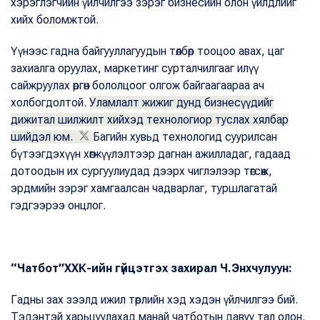
хэрэглэгчийн үйлчилгээ зэрэг бизнесийн олон үйлдлийг
хийх боломжтой.
Үүнээс гадна байгууллагуудын төлбөр тооцоо авах, цаг
захиалга оруулах, маркетинг сурталчилгааг илүү
сайжруулах өргөн бололцоог олгож байгаагаараа ач
холбогдолтой.
Уламлалт жижиг дунд бизнесүүдийг
дижитал шилжилт хийхэд технологиор туслах хялбар
шийдэл юм.
Багийн хувьд технологид суурилсан
бүтээгдэхүүн хөгжүүлэлтээр дагнан ажилладаг, гадаад
дотоодын их сургуулиудад дээрх чиглэлээр төгсөж,
эрдмийн зэрэг хамгаалсан чадварлаг, туршлагатай
гэдгээрээ онцлог.
“Чатбот”ХХК-ийн гүйцэтгэх захирал Ч.Энхчулуун:
Гадны зах зээлд ижил төрлийн хэд хэдэн үйлчилгээ бий.
Тэдэнтэй харьцуулахад манай чатботын давуу тал олон.