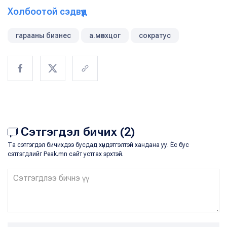
Холбоотой сэдвүүд
гарааны бизнес
а.мөнхцог
сократус
Сэтгэгдэл бичих (2)
Та сэтгэгдэл бичихдээ бусдад хүндэтгэлтэй хандана уу. Ёс бус
сэтгэгдлийг Peak.mn сайт устгах эрхтэй.