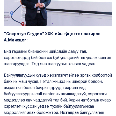
“Сократус Студио" ХХК-ийн гүйцэтгэх захирал
А.Мөнхцог:
Бид гарааны бизнесийн шийдлийн давуу тал,
хэрэглэгчдэд бий болгож буй үнэ цэнийг нь үнэлж сонгон
шалгаруулдаг. Тэд энэ шалгуурыг хангаж чадсан.
Байгууллагуудын хувьд хэрэглэгчтэйгээ эргэх холбоотой
байх нь маш чухал. Гэтэл жишээ нь шөнө орой болсон,
амралтын болон баярын өдрүүд таарсан үед
байгууллагуудын call center нь ажилладаггүй, хэрэглэгч
мэдээллээ авч чаддаггүй тал бий. Харин чатботын ачаар
хэрэглэгч хүссэн үедээ тухайн байгууллагынхаа
мэдээллийг авах боломжтой. Нөгөө талдаа байгууллагын