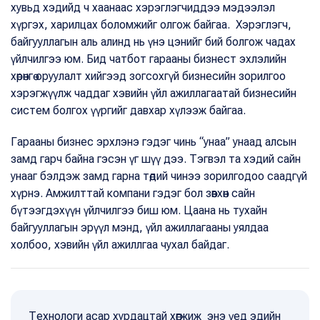
хувьд хэдийд ч хаанаас хэрэглэгчиддээ мэдээлэл
хүргэх, харилцах боломжийг олгож байгаа. Хэрэглэгч,
байгууллагын аль алинд нь үнэ цэнийг бий болгож чадах
үйлчилгээ юм. Бид чатбот гарааны бизнест эхлэлийн
хөрөнгө оруулалт хийгээд зогсохгүй бизнесийн зорилгоо
хэрэгжүүлж чаддаг хэвийн үйл ажиллагаатай бизнесийн
систем болгох үүргийг давхар хүлээж байгаа.
Гарааны бизнес эрхлэнэ гэдэг чинь “унаа” унаад алсын
замд гарч байна гэсэн үг шүү дээ. Тэгвэл та хэдий сайн
унааг бэлдэж замд гарна төдий чинээ зорилгодоо саадгүй
хүрнэ. Амжилттай компани гэдэг бол зөвхөн сайн
бүтээгдэхүүн үйлчилгээ биш юм. Цаана нь тухайн
байгууллагын эрүүл мэнд, үйл ажиллагааны уялдаа
холбоо, хэвийн үйл ажиллгаа чухал байдаг.
Технологи асар хурдацтай хөгжиж энэ үед эдийн