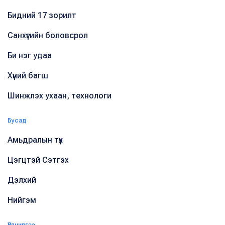
Бидний 17 зорилт
Санхүүгийн боловсрол
Би нэг удаа
Хүний багш
Шинжлэх ухаан, технологи
Бусад
Амьдралын түүх
Цэгцтэй Сэтгэх
Дэлхий
Нийгэм
Үйлчилгээ