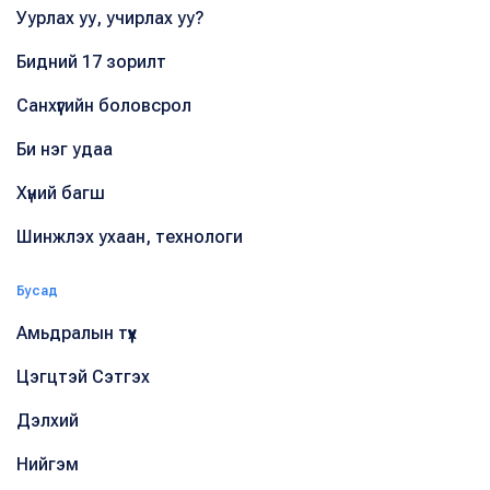
Уурлах уу, учирлах уу?
Бидний 17 зорилт
Санхүүгийн боловсрол
Би нэг удаа
Хүний багш
Шинжлэх ухаан, технологи
Бусад
Амьдралын түүх
Цэгцтэй Сэтгэх
Дэлхий
Нийгэм