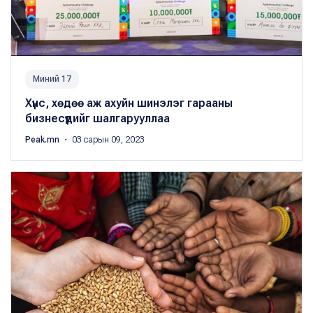
Миний 17
Хүнс, хөдөө аж ахуйн шинэлэг гарааны
бизнесүүдийг шалгарууллаа
Peak.mn
・ 03 сарын 09, 2023