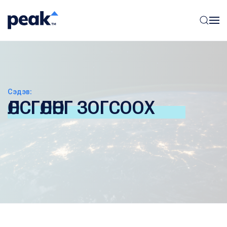
Сэдэв:
ӨЛСГӨЛӨНГ ЗОГСООХ