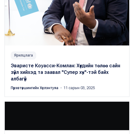
Ярилцлага
Эваристе Коуасси-Комлан: Хүүхдийн төлөө сайн
зүйл хийхэд та заавал "Супер хүч"-тэй байх
албагүй
Пүрэвтүвшингийн Хүслэнтуяа
・ 11 сарын 03, 2025