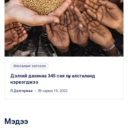
Өлсгөлөнг зогсоох
Дэлхий дахинаа 345 сая хүн өлсгөлөнд
нэрвэгджээ
Л.Дэлгэрмаа
・ 09 сарын 19, 2022
Мэдээ