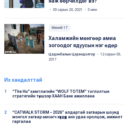
яаж өөрчилдөг вэ?
・ 03 сарын 20, 2021 ・ 3 мин
Миний 17
Халамжийн мөнгөөр амиа
зогоодог ядуусын нэг өдөр
Цэдэнбалын Цэрэндолгор
・ 12 сарын 03,
2017
Их хандалттай
1
“The Hu" хамтлагийн “WOLF TOTEM” тоглолтын
стратегийн түншээр ХААН Банк ажиллана
2
“CATWALK STORM – 2026” алдартай загварын шоунд
монгол загвар өмсөгч хүүхдүүд анх удаа оролцож, амжилт
гаргалаа