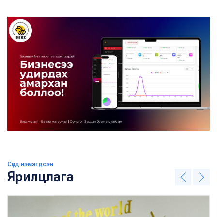
Сүүлд нэмэгдсэн
Ярилцлага