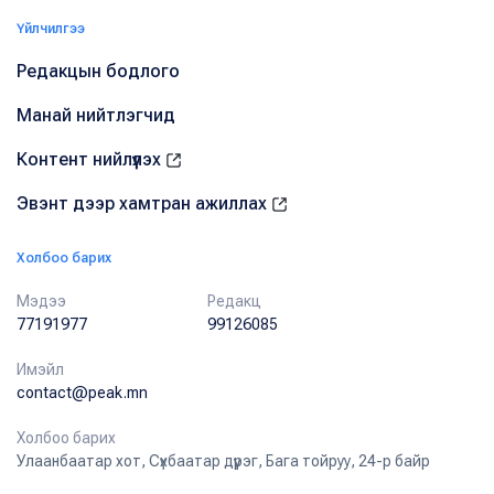
Үйлчилгээ
Редакцын бодлого
Манай нийтлэгчид
Контент нийлүүлэх
Эвэнт дээр хамтран ажиллах
Холбоо барих
Мэдээ
Редакц
77191977
99126085
Имэйл
contact@peak.mn
Холбоо барих
Улаанбаатар хот, Сүхбаатар дүүрэг, Бага тойруу, 24-р байр