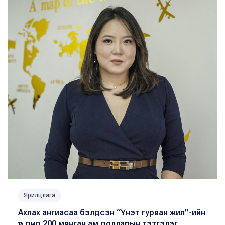
Ярилцлага
Ахлах ангиасаа бэлдсэн “Үнэт гурван жил”-ийн
үр дүнд 200 мянган ам.долларын тэтгэлэг