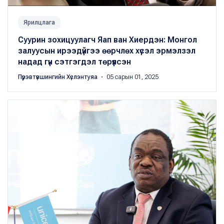
Ярилцлага
Суурин зохицуулагч Яап ван Хиердэн: Монгол
залуусын ирээдүйгээ өөрчлөх хүсэл эрмэлзэл
надад гүн сэтгэгдэл төрүүлсэн
Пүрэвтүвшингийн Хүслэнтуяа
・ 05 сарын 01, 2025