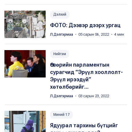
Дэлхий
ФОТО: Дээвэр дээрх ургац
Л.Дэлгэрмаа
・ 05 сарын 06, 2022 ・ 4 мин
Нийгэм
Өсвөрийн парламентын
сурагчид “Эрүүл хооллолт-
Эрүүл ирээдүй”
хөтөлбөрийг...
Л.Дэлгэрмаа
・ 03 сарын 23, 2022
Миний 17
Ядуурал тархины бүтцийг