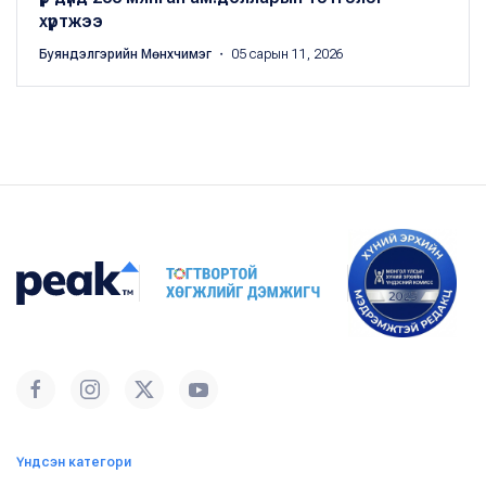
хүртжээ
Буяндэлгэрийн Мөнхчимэг
・ 05 сарын 11, 2026
Үндсэн категори