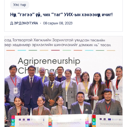
Улс төр
Нүд “гэгээ” үгүй, чих “таг” УИХ-ын хэнээнүүд ичиг!
Д.ЭРДЭНЭТУЯА
・ 08 сарын 08, 2023