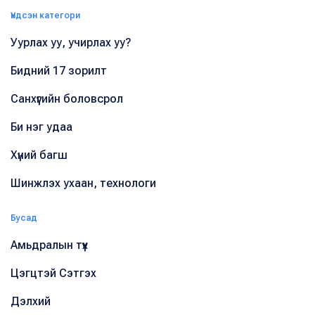
Үндсэн категори
Уурлах уу, учирлах уу?
Бидний 17 зорилт
Санхүүгийн боловсрол
Би нэг удаа
Хүний багш
Шинжлэх ухаан, технологи
Бусад
Амьдралын түүх
Цэгцтэй Сэтгэх
Дэлхий