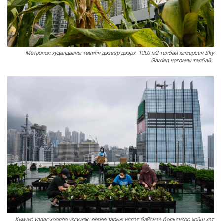
Метропол худалдааны төвийн дээвэр дээрх 1200 м2 талбай хамарсан Sky
Garden ногооны талбай.
Хүмүүс иддэг хоолоо ургуулж, өөрөө тарьж иддэг байснаа больсноос хойш хэт