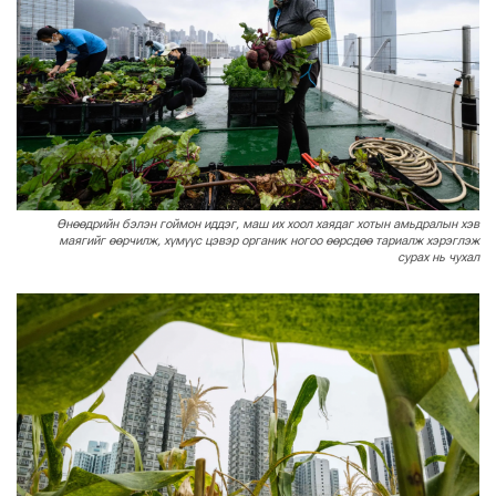
Өнөөдрийн бэлэн гоймон иддэг, маш их хоол хаядаг хотын амьдралын хэв
маягийг өөрчилж, хүмүүс цэвэр органик ногоо өөрсдөө тариалж хэрэглэж
сурах нь чухал