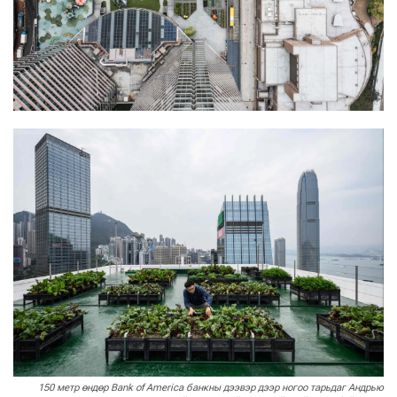
150 метр өндөр Bank of America банкны дээвэр дээр ногоо тарьдаг Андрью