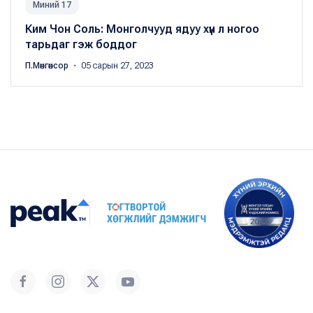
Миний 17
Ким Чон Соль: Монголчууд ядуу хүн л ногоо
тарьдаг гэж боддог
П.Мөнгөнсор
・ 05 сарын 27, 2023