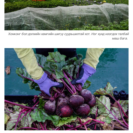
Хонконг бол дэлхийн хамгийн шигүү суурьшилтай хот. Нэг хүнд ноогдох талбай
маш бага.