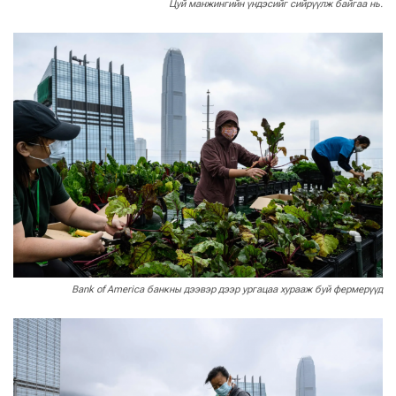
Цуй манжингийн үндэсийг сийрүүлж байгаа нь.
Bank of America банкны дээвэр дээр ургацаа хурааж буй фермерүүд