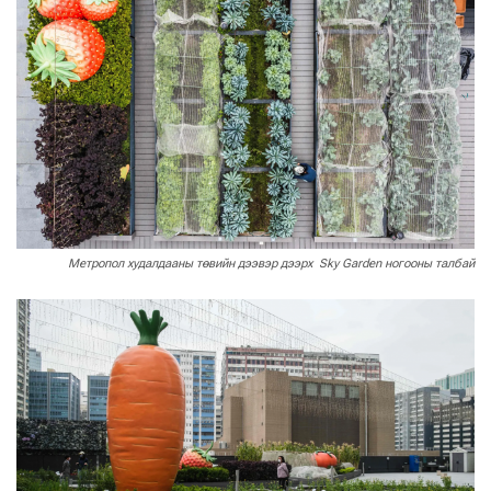
Метропол худалдааны төвийн дээвэр дээрх Sky Garden ногооны талбай