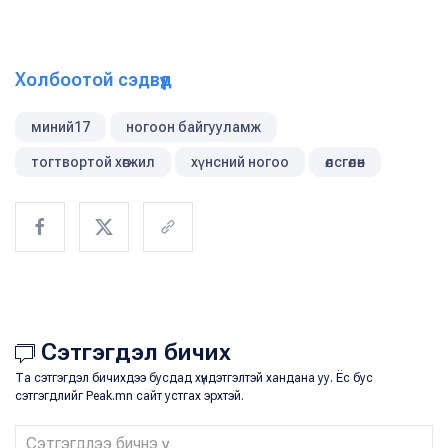
Холбоотой сэдвүүд
миний17
ногоон байгууламж
тогтвортой хөгжил
хүнсний ногоо
өлсгөлөн
Сэтгэгдэл бичих
Та сэтгэгдэл бичихдээ бусдад хүндэтгэлтэй хандана уу. Ёс бус
сэтгэгдлийг Peak.mn сайт устгах эрхтэй.