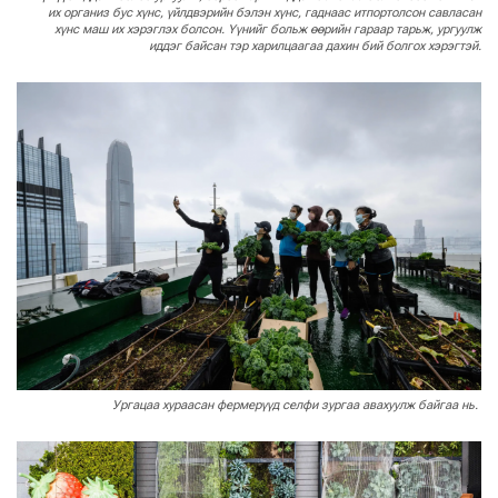
их организ бус хүнс, үйлдвэрийн бэлэн хүнс, гаднаас итпортолсон савласан
хүнс маш их хэрэглэх болсон. Үүнийг больж өөрийн гараар тарьж, ургуулж
иддэг байсан тэр харилцаагаа дахин бий болгох хэрэгтэй.
Ургацаа хураасан фермерүүд селфи зургаа авахуулж байгаа нь.