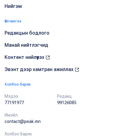
Нийгэм
Үйлчилгээ
Редакцын бодлого
Манай нийтлэгчид
Контент нийлүүлэх
Эвэнт дээр хамтран ажиллах
Холбоо барих
Мэдээ
Редакц
77191977
99126085
Имэйл
contact@peak.mn
Холбоо барих