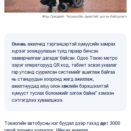
Жош Грисдейл "Accessible Japan"ийг үүсгэн байгуулагч
Өмнө нь ажилчид тэргэнцэртэй хүмүүсийн хамрах
хүрээг зохицуулахын тулд гараар бичсэн
зааварчилгааг дагадаг байсан. Одоо Токио метро
зэрэг операторууд QR код, таблет эсвэл ухаалаг
гар утсанд суурилсан системийг ашиглаж байгаа
нь станцуудын хооронд жигд ажиллаж,
ажилтнуудад илүү олон хөгжлийн бэрхшээлтэй
хүмүүст туслах боломжийг олгож байна” хэмээн
сэтгэгдлээ хуваалцжээ.
Токиогийн автобусны нэг буудал дээр гэхэд өдөрт 3000
гаруй зорчигч холхидог. Ийм их ачаалал