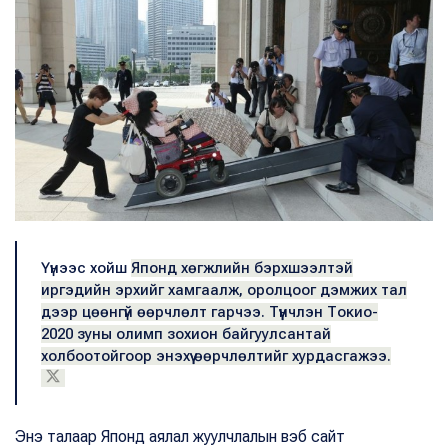
Үүнээс хойш
Японд хөгжлийн бэрхшээлтэй
иргэдийн эрхийг хамгаалж, оролцоог дэмжих тал
дээр цөөнгүй өөрчлөлт гарчээ. Түүнчлэн Токио-
2020 зуны олимп зохион байгуулсантай
холбоотойгоор энэхүү өөрчлөлтийг хурдасгажээ.
Энэ талаар Японд аялал жуулчлалын вэб сайт