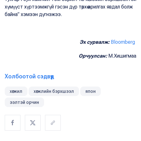
хүмүүст хүртээмжгүй гэсэн дүр төрхөө арилгах явдал болж
байна” хэмээн дүгнэжээ.
Эх сурвалж:
Bloomberg
Орчуулсан:
М.Хишигмаа
Холбоотой сэдвүүд
хөгжил
хөгжлийн бэрхшээл
япон
ээлтэй орчин