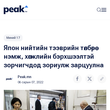
Миний 17
Япон нийтийн тээврийн төлбөрөө
нэмж, хөгжлийн бэрхшээлтэй
зорчигчдод зориулж зарцуулна
Peak.mn
06 сарын 07, 2022