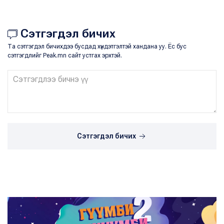
Сэтгэгдэл бичих
Та сэтгэгдэл бичихдээ бусдад хүндэтгэлтэй хандана уу. Ёс бус
сэтгэгдлийг Peak.mn сайт устгах эрхтэй.
Сэтгэгдэл бичих