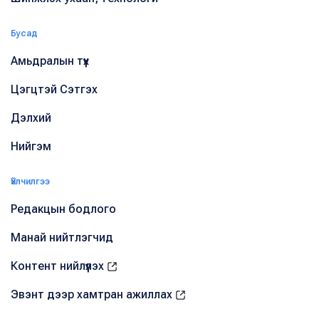
Бусад
Амьдралын түүх
Цэгцтэй Сэтгэх
Дэлхий
Нийгэм
Үйлчилгээ
Редакцын бодлого
Манай нийтлэгчид
Контент нийлүүлэх
Эвэнт дээр хамтран ажиллах