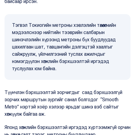
байсаар ирсэн.
Тэгвэл Токиогийн метроны хэвлэлийн төлөөлөгчийн
мэдээлснээр нийтийн тээврийн салбарын
шинэчлэлийн хүрээнд метроны бүх буудлуудад
цахилгаан шат, тавцангийн дэлгэцтэй хаалгыг
сайжруулж, үйлчилгээний туслах ажилчдыг
нэмэгдүүлэн хөгжлийн бэрхшээлтэй иргэдэд
туслуулах юм байна.
Түүнчлэн бэрхшээлтэй зорчигдыг саад бэрхшээлгүй
зорчих маршрутын зургийг санал болгодог “Smooth
Metro” нэртэй хоёр хэлээр ярьдаг шинэ вэб сайтыг
хөгжүүлж байгаа аж.
Японд хөгжлийн бэрхшээлтэй иргэдэд хүртээмжгүй орчин
нь зөвхөн галт тэрэг, метроны буудлуудаар