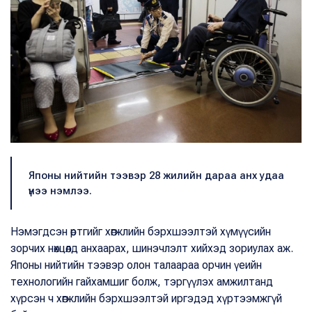
Японы нийтийн тээвэр 28 жилийн дараа анх удаа
үнээ нэмлээ.
Нэмэгдсэн өртгийг хөгжлийн бэрхшээлтэй хүмүүсийн
зорчих нөхцөлд анхаарах, шинэчлэлт хийхэд зориулах аж.
Японы нийтийн тээвэр олон талаараа орчин үеийн
технологийн гайхамшиг болж, тэргүүлэх амжилтанд
хүрсэн ч хөгжлийн бэрхшээлтэй иргэдэд хүртээмжгүй