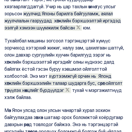
хязгаарлагддаггүй. Учир нь цар тахлын өмнө тус улсыг
зорьсон
жуулчид Японы барилга байгууламж, аялал
жуулчлалын газруудад хөгжлийн бэрхшээлтэй иргэдэд
ээлгүй хэмээн шүүмжилж байсан
юм.
Тухайлбал машины зогсоол тэргэнцэртэй хүмүүс
зорчиход хэтэрхий жижиг, налуу зам, цахилгаан шатгүй,
олон давхар сургуулийн хуучин барилгууд зэрэг нь
хөгжлийн бэрхшээлтэй иргэдийг олны нүднээс далд
байлгах ёстой гэсэн буруу хэвшмэл ойлголттой
холбоотой. Энэ мэт
хүртээмжгүй орчин нь Японд
хөгжлийн бэрхшээлийн талаар шударга бус, сөрөг ойлголт
төрүүлэх нөхцлийг бүрдүүлдэг
тухай ч мэргэжилтнүүд
хэлж байлаа.
Мөн Япон улсад олон улсын чанартай хурал зохион
байгуулахдаа зөвхөн шатаар орох боломжтой хоёрдугаар
давхрын өрөөнд товлодог байжээ. Энэ нь тэргэнцэртэй
иргэдийн төлөөллөөс оролцох боломжгүй болгож буй үйлдэл