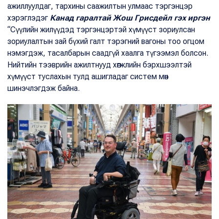
ажиллуулдаг, тархины саажилтын улмаас тэргэнцэр
хэрэглэдэг
Канад гаралтай Жош Грисдейл гэх иргэн
“Сүүлийн жилүүдэд тэргэнцэртэй хүмүүст зориулсан
зориулалтын зай бүхий галт тэрэгний вагоны тоо огцом
нэмэгдэж, тасалбарын саадгүй хаалга түгээмэл болсон.
Нийтийн тээврийн ажилтнууд хөгжлийн бэрхшээлтэй
хүмүүст туслахын тулд ашигладаг систем мөн
шинэчлэгдэж байна.