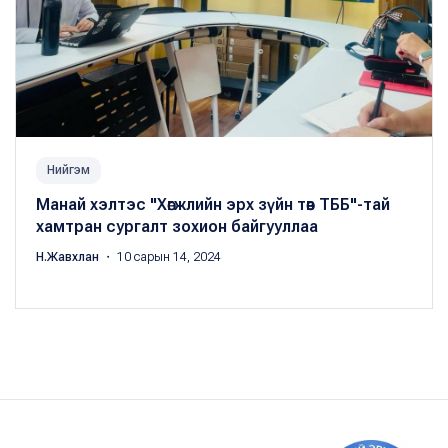
Нийгэм
Манай хэлтэс "Хөгжлийн эрх зүйн төв ТББ"-тай
хамтран сургалт зохион байгууллаа
Н.Жавхлан
・ 10 сарын 14, 2024