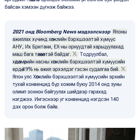
байсан хэмээн дүгнэж байжээ.
2021 онд Bloomberg News мэдээлснээр
Японы
ажиллах хүчинд хөгжлийн бэрхшээлтэй хүмүүс
АНУ, Их Британи, ЕХ-ны орнуудтай харьцуулахад
маш бага төлөөлөлтэй байдаг.
Тодруулбал,
хөдөлмөрийн насны хөгжлийн бэрхшээлтэй хүмүүсийн
ердөө 19% нь ажил эрхэлдэг гэсэн судалгаа бий.
Япон улс Хөгжлийн бэрхшээлтэй хүмүүсийн эрхийн
тухай конвенцид бүр хожим буюу 2014 онд зуны
олимп зохион байгуулах шийдвэр гарахад
нэгджээ. Ингэснээр уг конвенцид нэгдсэн 140
дэх орон болж байв.