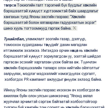
төвлөрсөн
Токиогийн галт тэрэгний бүх буудлыг хөгжлийн
бэрхшээлтэй хүмүүст хүртээмжтэй байх шаардлагыг
хангахын тулд Японы засгийн газраас “Хөгжлийн
бэрхшээлтэй болон ялгаварлан гадуурхалтын эсрэг”
шинэ хууль тогтоомжууд гаргаж байна.
Тухайлбал,
уламжлалт зоогийн газар, дэлгүүр,
томоохон худалдааны төвүүдийг дахин магадлан
итгэмжилж эхэлжээ. Ингэхдээ орчин нөхцөл нь хөгжлийн
бэрхшээлтэй хүмүүст зориулагдсан уу, ээлтэй шийдэл
гаргасан эсэхийг харгалзан үзэж байгаа аж. Түүнчлэн
хөгжлийн бэрхшээлийн талаарх олон нийтийн ойлголтыг
залрүүлах, мэдлэг мэдээллийг нэмэгдүүлэх сургалт,
холбогдох PR кампанит ажлуудыг өрнүүлж эхлээд байна.
Ийнхүү Японы засгийн газраас ихээхэн ач холбогдол өгч
ажиллаж буйн олон улсын шинжээчид “Японд аялал
жуулчлал эрчимтэй сэргэж байгаатай холбоотойгоор
тулгарч буй хамгийн том сорилт нь хөгжлийн бэрхшээлтэй