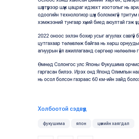
шүүлтүүрээр шүүж цацраг идэвхт изотопыг нь ар
одоогийн технологиор шүүх боломжгүй тритум 
хэмжээний тунгаар хүний биед аюултай гэж үз
2022 оноос эхлэн бохир усыг агуулах савгүй 
цутгахаар төлөвлөж байгаа нь хөрш орнуудын
агнуурын үйл ажиллагаанд сөргөөр нөлөөлнө 
Өмнөд Солонгос улс Японы Фукушима орчмо
гаргасан билээ. Ирэх онд Японд Олимпын на
нь осол болсон газраас 60 км-ийн зайд боло
Холбоотой сэдвүүд
фукушима
япон
цөмийн хаягдал