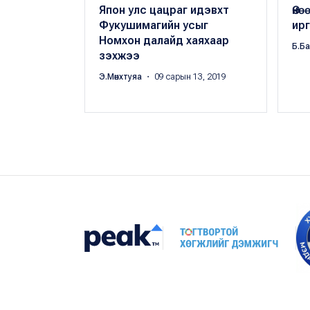
Япон улс цацраг идэвхт
Өнө
Фукушимагийн усыг
ирг
Номхон далайд хаяхаар
Б.Б
зэхжээ
Э.Мөнхтуяа
・ 09 сарын 13, 2019