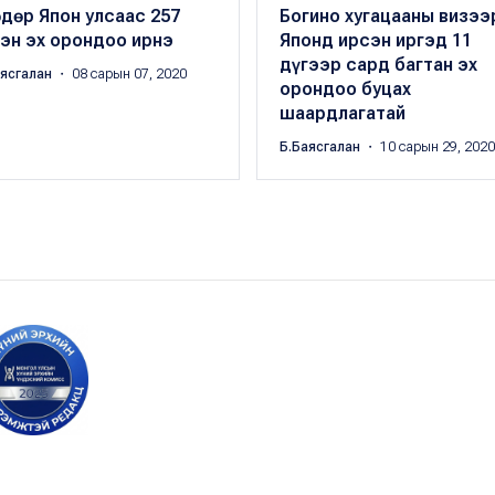
өдөр Япон улсаас 257
Богино хугацааны визээ
эн эх орондоо ирнэ
Японд ирсэн иргэд 11
дүгээр сард багтан эх
аясгалан
・ 08 сарын 07, 2020
орондоо буцах
шаардлагатай
Б.Баясгалан
・ 10 сарын 29, 2020