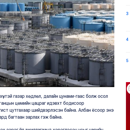
3
4
5
хүчтэй газар хөдлөл, далайн цунами-гаас болж осол
танцын цөмийн цацраг идэвхт бодисоор
нгист цутгахаар шийдвэрлэсэн байна. Албан ёсоор энэ
рд багтаан зарлах гэж байна.
х зэрэг үйл ажиллагаанд хэрэглэсэн усыг нарийн