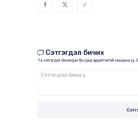
Сэтгэгдэл бичих
Та сэтгэгдэл бичихдээ бусдад хүндэтгэлтэй хандана уу. Ё
Сэтг