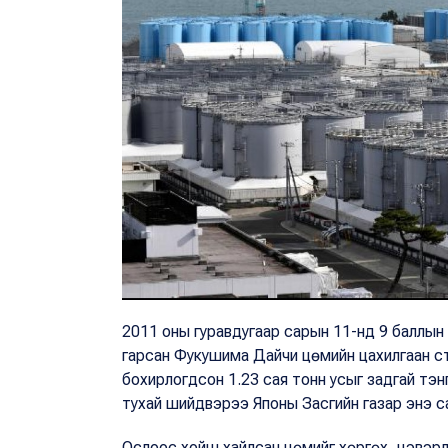
2011 оны гуравдугаар сарын 11-нд 9 баллын 
гарсан Фукушима Дайчи цөмийн цахилгаан с
бохирлогдсон 1.23 сая тонн усыг задгай тэ
тухай шийдвэрээ Японы Засгийн газар энэ са
Ослоос хойш хайлсан цөмийг хөргөх, цэвэрлэ