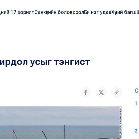
ний 17 зорилт
Санхүүгийн боловсрол
Би нэг удаа
Хүний багш
ирдол усыг тэнгист
С
1
2