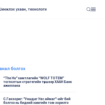
Шинжлэх ухаан, технологи
анал болгох
“The Hu" хамтлагийн “WOLF TOTEM”
тоглолтын стратегийн түншээр ХААН Банк
ажиллана
С.Ганзориг: "Уншдаг Увс аймаг"-ийг бий
болгох нь бидний хамгийн том зорилго