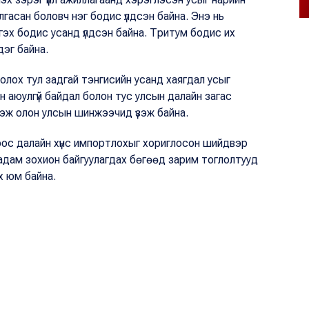
илгасан боловч нэг бодис үлдсэн байна. Энэ нь
гэх бодис усанд үлдсэн байна. Тритум бодис их
дэг байна.
болох тул задгай тэнгисийн усанд хаягдал усыг
 аюулгүй байдал болон тус улсын далайн загас
гэж олон улсын шинжээчид үзэж байна.
ос далайн хүнс импортлохыг хориглосон шийдвэр
адам зохион байгуулагдах бөгөөд зарим тоглолтууд
х юм байна.