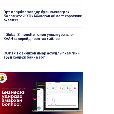
Эрт илрүүлбэл хавдар бүрэн эмчлэгдэх
боломжтой: ХЭҮА​Хөвсгөл аймагт хэрэгжиж
эхэллээ
“Global Silhouette” олон улсын үзэсгэлэн
ХААН галерейд нээлтээ хийлээ
COP17: Говийнхон ямар асуудлыг хамгийн
түрүүнд хөндөж байна вэ?