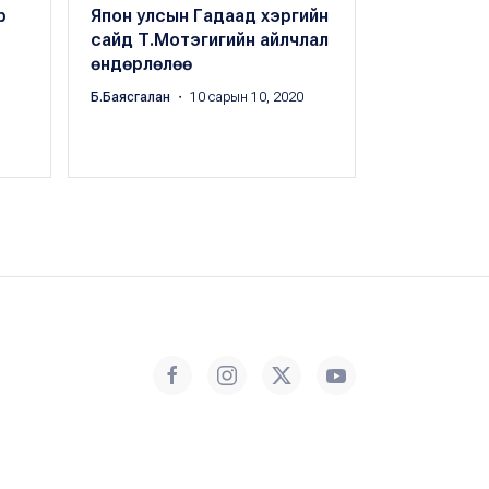
р
Япон улсын Гадаад хэргийн
Японы гад
сайд Т.Мотэгигийн айлчлал
сайдтай "я
өндөрлөлөө
ийн солилц
гарын үсэг
Б.Баясгалан
・ 10 сарын 10, 2020
Б.Баясгалан
・