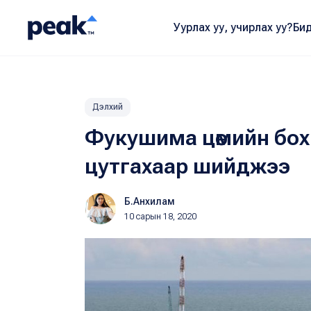
Уурлах уу, учирлах уу?
Бид
Дэлхий
Фукушима цөмийн бох
цутгахаар шийджээ
Б.Анхилам
10 сарын 18, 2020