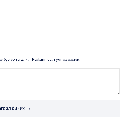
с бус сэтгэгдлийг Peak.mn сайт устгах эрхтэй.
эгдэл бичих