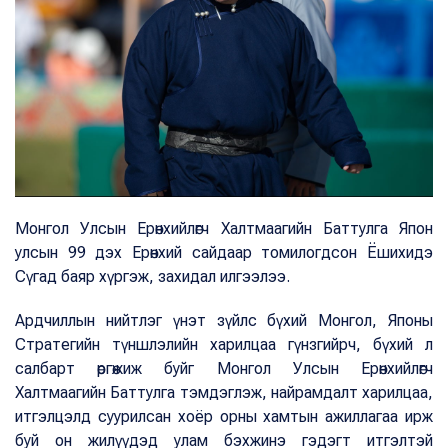
Монгол Улсын Ерөнхийлөгч Халтмаагийн Баттулга Япон
улсын 99 дэх Ерөнхий сайдаар томилогдсон Ёшихидэ
Сүгад баяр хүргэж, захидал илгээлээ.
Ардчиллын нийтлэг үнэт зүйлс бүхий Монгол, Японы
Стратегийн түншлэлийн харилцаа гүнзгийрч, бүхий л
салбарт өргөжиж буйг Монгол Улсын Ерөнхийлөгч
Халтмаагийн Баттулга тэмдэглэж, найрамдалт харилцаа,
итгэлцэлд суурилсан хоёр орны хамтын ажиллагаа ирж
буй он жилүүдэд улам бэхжинэ гэдэгт итгэлтэй