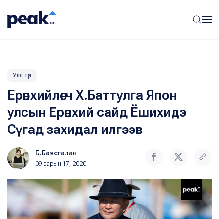
Улс төр
Ерөнхийлөгч Х.Баттулга Япон
улсын Ерөнхий сайд Ёшихидэ
Сүгад захидал илгээв
Б.Баясгалан
09 сарын 17, 2020