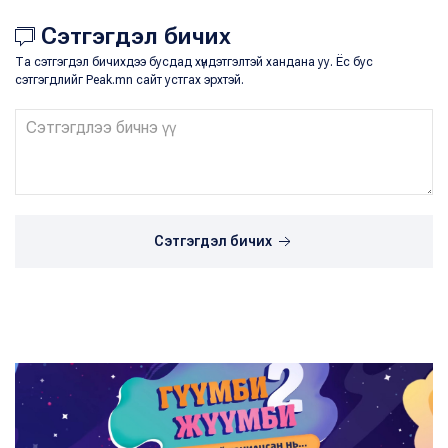
Сэтгэгдэл бичих
Та сэтгэгдэл бичихдээ бусдад хүндэтгэлтэй хандана уу. Ёс бус
сэтгэгдлийг Peak.mn сайт устгах эрхтэй.
Сэтгэгдэл бичих