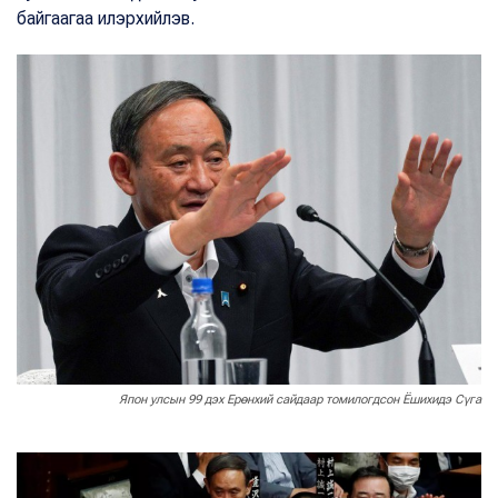
байгаагаа илэрхийлэв.
Япон улсын 99 дэх Ерөнхий сайдаар томилогдсон Ёшихидэ Сүга