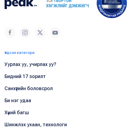
Үндсэн категори
Уурлах уу, учирлах уу?
Бидний 17 зорилт
Санхүүгийн боловсрол
Би нэг удаа
Хүний багш
Шинжлэх ухаан, технологи