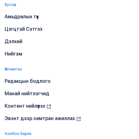
Бусад
Амьдралын түүх
Цэгцтэй Сэтгэх
Дэлхий
Нийгэм
Үйлчилгээ
Редакцын бодлого
Манай нийтлэгчид
Контент нийлүүлэх
Эвэнт дээр хамтран ажиллах
Холбоо барих