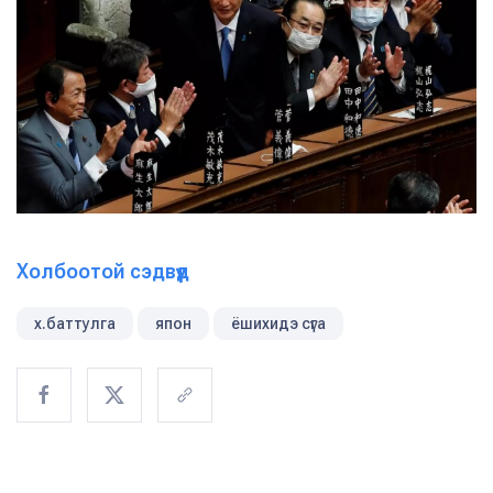
Холбоотой сэдвүүд
х.баттулга
япон
ёшихидэ сүга