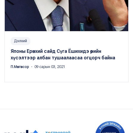
Дэлхий
Японы Ерөнхий сайд Сүга Ёшихидэ өөрийн
хүсэлтээр албан тушаалаасаа огцорч байна
П.Мөнгөнсор
・ 09 сарын 03, 2021