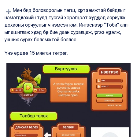
Мөн бид боловсролын тэгш, хүртээмжтэй байдлыг
нэмэгдүүлэхийн тулд тусгай хэрэгцээт хүүхдүүдэд зориулж
дохионы орчуулгыг ч нэмсэн юм. Ингэснээр “Тоби” апп-
ыг ашиглаж хүүхэд бүр бие даан суралцаж, үсгээ нүдэлж,
уншиж сурах боломжтой боллоо.
Үнэ ердөө 15 мянган төгрөг.