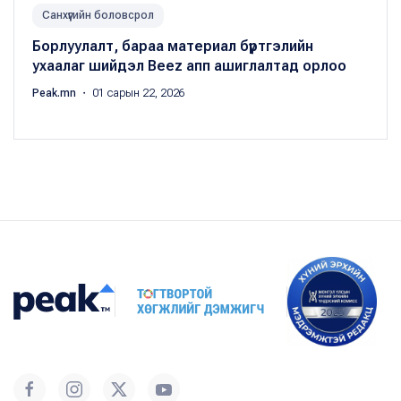
Санхүүгийн боловсрол
Борлуулалт, бараа материал бүртгэлийн
ухаалаг шийдэл Beez апп ашиглалтад орлоо
Peak.mn
・ 01 сарын 22, 2026