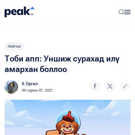
Нийгэм
Тоби апп: Уншиж сурахад илүү
амархан боллоо
Х.Оргил
09 сарын 07, 2021