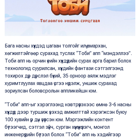
Бага насны хүүхдэд цагаан толгойг илүү амархан,
хөгжилтэйгөөр сурахад туслах “Тоби” апп “мэндэллээ”.
Тоби апп нь орчин үеийн хүүхдүүдийн сурах арга барил болох
технологид суурилсан, хүүхдийн фантази сэтгэлгээнд
тохирох дүр дүрслэл бүхий, 35 орноор аялж мэдлэг
хуримтлуулах явцдаа үсгээ нүдэлж, уншиж сурахад
зориулсан боловсролын аппликейшн юм.
“Тоби” апп-ыг хэрэглээнд нэвтрүүлэхээс өмнө 3-6 насны
хүүхдүүд дээр туршиж үзэхэд амжилттай хэрэгжсэн буюу
100 хувийн үр дүн үзүүлсэн юм. Мэргэжлийн контент
бүтээгчид, сэтгэл зүйч, сурган хүмүүжүүлэгч, монгол
инженерүүдийн бүтээл болох “Тоби” апп нь хэдийгээр