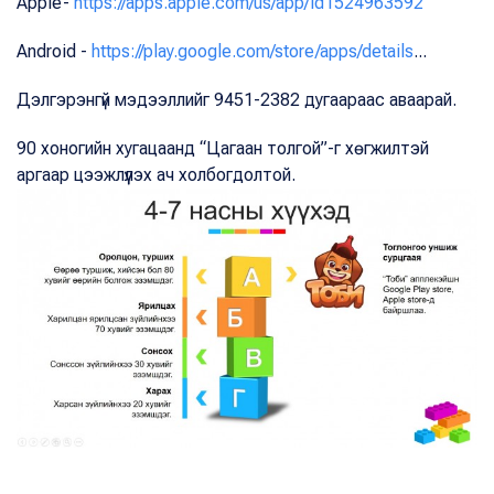
Apple-
https://apps.apple.com/us/app/id1524963592
Android -
https://play.google.com/store/apps/details
...
Дэлгэрэнгүй мэдээллийг 9451-2382 дугаараас аваарай.
90 хоногийн хугацаанд “Цагаан толгой”-г хөгжилтэй
аргаар цээжлүүлэх ач холбогдолтой.