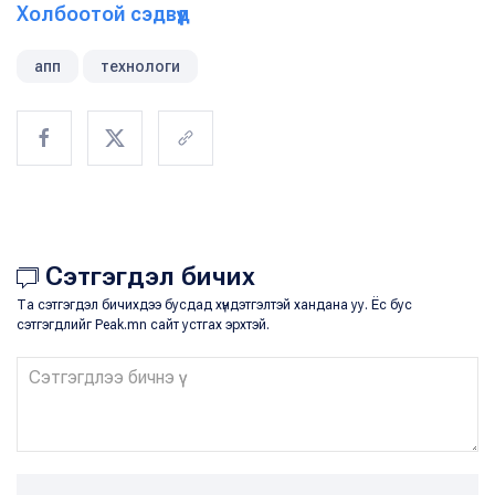
Холбоотой сэдвүүд
апп
технологи
Сэтгэгдэл бичих
Та сэтгэгдэл бичихдээ бусдад хүндэтгэлтэй хандана уу. Ёс бус
сэтгэгдлийг Peak.mn сайт устгах эрхтэй.