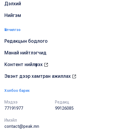
Дэлхий
Нийгэм
Үйлчилгээ
Редакцын бодлого
Манай нийтлэгчид
Контент нийлүүлэх
Эвэнт дээр хамтран ажиллах
Холбоо барих
Мэдээ
Редакц
77191977
99126085
Имэйл
contact@peak.mn