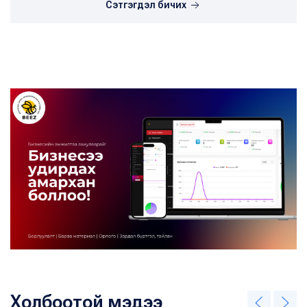
Сэтгэгдэл бичих
Холбоотой мэдээ