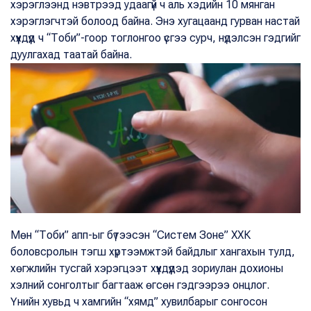
хэрэглээнд нэвтрээд удаагүй ч аль хэдийн 10 мянган
хэрэглэгчтэй болоод байна. Энэ хугацаанд гурван настай
хүүхдүүд ч “Тоби”-гоор тоглонгоо үсгээ сурч, нүдэлсэн гэдгийг
дуулгахад таатай байна.
Мөн “Тоби” апп-ыг бүтээсэн “Систем Зоне” ХХК
боловсролын тэгш хүртээмжтэй байдлыг хангахын тулд,
хөгжлийн тусгай хэрэгцээт хүүхдүүдэд зориулан дохионы
хэлний сонголтыг багтааж өгсөн гэдгээрээ онцлог.
Үнийн хувьд ч хамгийн “хямд” хувилбарыг сонгосон