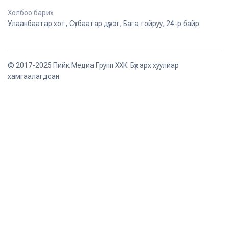
Холбоо барих
Улаанбаатар хот, Сүхбаатар дүүрэг, Бага тойруу, 24-р байр
© 2017-2025 Пийк Медиа Групп ХХК. Бүх эрх хуулиар
хамгаалагдсан.