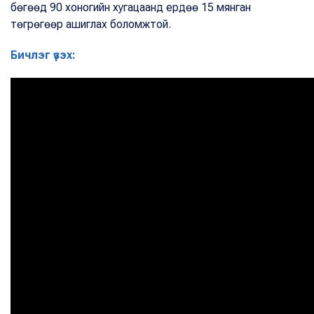
бөгөөд 90 хоногийн хугацаанд ердөө 15 мянган
төгрөгөөр ашиглах боломжтой.
Бичлэг үзэх: