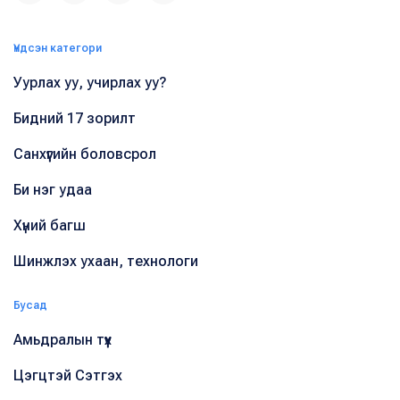
Үндсэн категори
Уурлах уу, учирлах уу?
Бидний 17 зорилт
Санхүүгийн боловсрол
Би нэг удаа
Хүний багш
Шинжлэх ухаан, технологи
Бусад
Амьдралын түүх
Цэгцтэй Сэтгэх