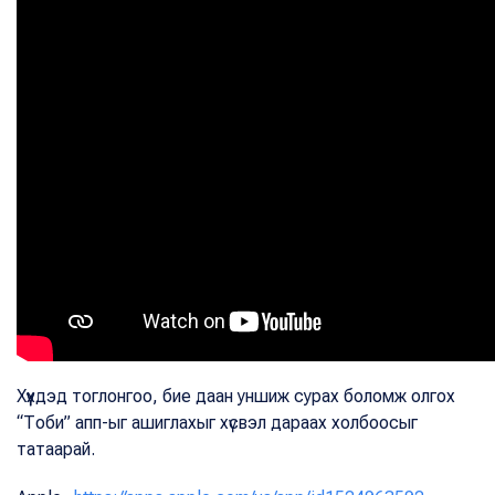
Хүүхдэд тоглонгоо, бие даан уншиж сурах боломж олгох
“Тоби” апп-ыг ашиглахыг хүсвэл дараах холбоосыг
татаарай.