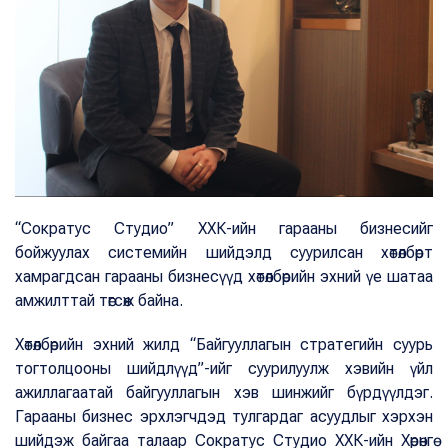
“Сократус Студио” ХХК-ийн гарааны бизнесийг
бойжуулах системийн шийдэлд суурилсан хөтөлбөрт
хамрагдсан гарааны бизнесүүд хөтөлбөрийн эхний үе шатаа
амжилттай төгсөж байна.
Хөтөлбөрийн эхний жилд “Байгууллагын стратегийн суурь
тогтолцооны шийдлүүд”-ийг суурилуулж хэвийн үйл
ажиллагаатай байгууллагын хэв шинжийг бүрдүүлдэг.
Гарааны бизнес эрхлэгчдэд тулгардаг асуудлыг хэрхэн
шийдэж байгаа талаар Сократус Студио ХХК-ийн Хөрөнгө