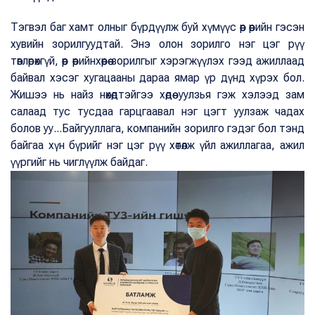
Тэгвэл баг хамт олныг бүрдүүлж буй хүмүүс өөр өөрийн гэсэн
хувийн зорилгуудтай. Энэ олон зорилго нэг цэг рүү
төвлөрөхгүй, өөр өөрийнхөөрөө зорилгыг хэрэгжүүлэх гээд ажиллаад
байвал хэсэг хугацааны дараа ямар үр дүнд хүрэх бол.
Жишээ нь найз нөхөдтэйгээ хөдөө уулзья гэж хэлээд зам
салаад тус тусдаа гарцгаавал нэг цэгт уулзаж чадах
болов уу...Байгууллага, компанийн зорилго гэдэг бол тэнд
байгаа хүн бүрийг нэг цэг рүү хөтөлж үйл ажиллагаа, ажил
үүргийг нь чиглүүлж байдаг.