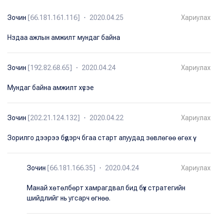
Зочин
[66.181.161.116] ・ 2020.04.25
Хариулах
Нздаа ажлын амжилт мундаг байна
Зочин
[192.82.68.65] ・ 2020.04.24
Хариулах
Мундаг байна амжилт хүсэе
Зочин
[202.21.124.132] ・ 2020.04.22
Хариулах
Зорилго дээрээ бүдэрч бгаа старт апуудад зөвлөгөө өгөх үү
Зочин
[66.181.166.35] ・ 2020.04.24
Хариулах
Манай хөтөлбөрт хамрагдвал бид бүх стратегийн
шийдлийг нь угсарч өгнөө.