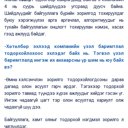
4 нь суурь шийдлүүдээ угсраад дуусч байна.
Шийдлүүдийг байгууллага бүрийн зорилгод тохируулдаг
буюу хэрэгжүүлэх арга аргачлал, алгоритмуудыг нь
тухайн байгууллагын онцлогт тохируулан нэмэх, хасах
гээд ажлууд байдаг.
-Хөтөлбөр эхлээд компанийн үзэл баримтлал
тодорхойлохоос эхлэдэг байх нь. Тэгвэл үзэл
баримтлалд ингэж их анхаарсны үр шим нь юу байх
вэ?
-Өмнө хэлсэнчлэн зорилго тодорхойлогдсоны дараа
дагаад олон асуулт гарч ирдэг. Тэгэхээр тодорхой
зорилго тавиад түүндээ хүрэх ажлуудыг хийдэг гэсэн үг.
Ингэж чадаагүй цагт тэр олон асуултад хариулт олж
чадахгүй шүү дээ.
Байгууллага, хамт олныг тодорхой нэгдмэл зорилго л
чиглүүлдэг.