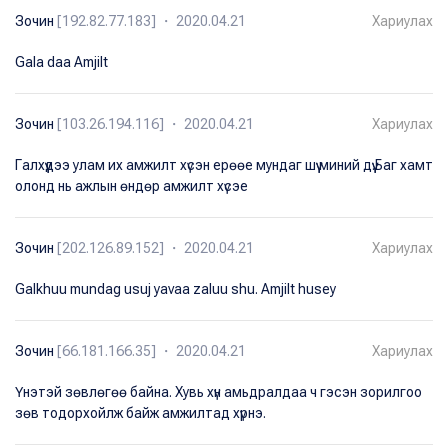
Зочин
[192.82.77.183] ・ 2020.04.21
Хариулах
Gala daa Amjilt
Зочин
[103.26.194.116] ・ 2020.04.21
Хариулах
Галхүүдээ улам их амжилт хүсэн ерөөе мундаг шүү миний дүү.Баг хамт
олонд нь ажлын өндөр амжилт хүсэе
Зочин
[202.126.89.152] ・ 2020.04.21
Хариулах
Galkhuu mundag usuj yavaa zaluu shu. Amjilt husey
Зочин
[66.181.166.35] ・ 2020.04.21
Хариулах
Үнэтэй зөвлөгөө байна. Хувь хүн амьдралдаа ч гэсэн зорилгоо
зөв тодорхойлж байж амжилтад хүрнэ.