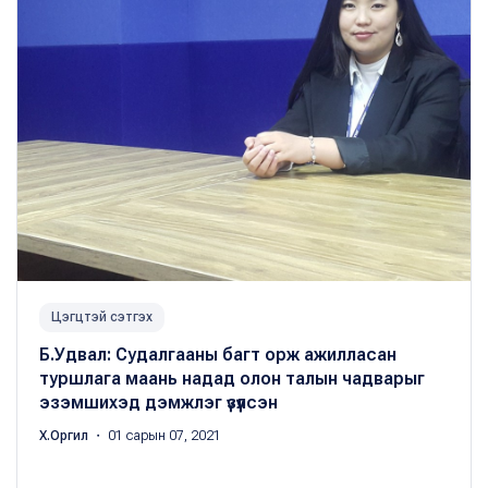
Цэгцтэй сэтгэх
Б.Удвал: Судалгааны багт орж ажилласан
туршлага маань надад олон талын чадварыг
эзэмшихэд дэмжлэг үзүүлсэн
Х.Оргил
・ 01 сарын 07, 2021