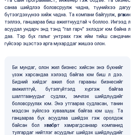
-Та сайн программист, инженер гэж бодъё. Та бизнес
санаа шийдлээ боловсруулж чадна, түүнийхээ дагуу
бүтээгдэхүүнээ хийж чадна. Та компани байгуулж, өргөжин
тэллээ, ганцаараа биш ажилтнуудтай ч боллоо. Ингээд л
асуудал ундарч энд тэнд "гал гарч" эхлэдэг юм байна л
даа. Тэр бүх галыг унтраах гэж ийм тийш сандачин
гүйсээр эцэстээ арга мухарддаг жишээ олон.
Би мундаг, олон жил бизнес хийсэн энэ бүхнийг
үзэж харсандаа хэлээд байгаа юм биш л дээ.
Бидний хийдэг ажил бол гарааны бизнесийг
амжилтгүй, бүтэлгүйтэлд хүргэж байгаа
шалтгаануудыг судлах, эмчлэх шийдлүүдийг
боловсруулах юм. Энэ утгаараа судласан, танин
мэдсэн зүйлсээ хуваалцаж байгаа юм шүү. Та
ганцаараа бүх асуудлаа шийдэх гэж оролдож
байсан бол хөтөлбөрт хамрагдсанаар компанид
тулгардаг нийтлэг асуудлыг шийдэх шийдлүүдийг