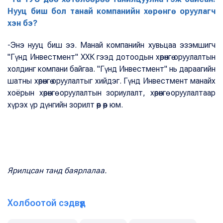
Нууц биш бол танай компанийн хөрөнгө оруулагч
хэн бэ?
-Энэ нууц биш ээ. Манай компанийн хувьцаа эзэмшигч
"Гүнд Инвестмент" ХХК гээд дотоодын хөрөнгө оруулалтын
холдинг компани байгаа. "Гүнд Инвестмент" нь дараагийн
шатны хөрөнгө оруулалтыг хийдэг. Гүнд Инвестмент манайх
хоёрын хөрөнгө оруулалтын зориулалт, хөрөнгө оруулалтаар
хүрэх үр дүнгийн зорилт өөр өөр юм.
Ярилцсан танд баярлалаа.
Холбоотой сэдвүүд