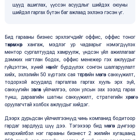
шууд ашиглах, үүссэн асуудлыг шийдэх оюуны
шийдэл гаргах бүтэн баг ажлаад эхлэнэ гэсэн үг.
Бид гарааны бизнес эрхлэгчдийг оффис, оффис тоног
төхөөрөмжөөр хангаж, мэдлэг ур чадварыг нэмэгдүүлэх
ментор сургалтуудад хамруулж, үндсэн үйл ажиллагааг
дэмжих нягтлан бодох, оффис менежер гэх ажлуудыг
гүйцэтгэн, хүний нөөцийг бүрдүүлэх сонгон шалгаруулалт
хийх, эхлэлийн 50 хүртэлх сая төгрөгийн мөнгөн санхүүжилт,
тодорхой асуудалд гаргалгаа гаргах хууль эрх зүй,
санхүүгийн зөвлөх үйлчилгээ, олон улсын зах зээлд гарах
түнш, дараагийн шатны санхүүжилт, стратегийн хөрөнгө
оруулагчтай холбох ажлуудыг хийдэг.
Дээрх дурьдсан үйлчилгээнүүд чинь компанид бодитоор
гардаг зардлууд шүү дээ. Тэгэхээр бид мөнгөн дүнгээр
илэрхийлбэл нэг гарааны бизнест 2 жилийн хугацаанд