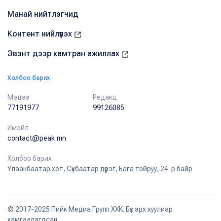
Манай нийтлэгчид
Контент нийлүүлэх
Эвэнт дээр хамтран ажиллах
Холбоо барих
Мэдээ
Редакц
77191977
99126085
Имэйл
contact@peak.mn
Холбоо барих
Улаанбаатар хот, Сүхбаатар дүүрэг, Бага тойруу, 24-р байр
© 2017-2025 Пийк Медиа Групп ХХК. Бүх эрх хуулиар
хамгаалагдсан.