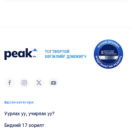
Үндсэн категори
Уурлах уу, учирлах уу?
Бидний 17 зорилт