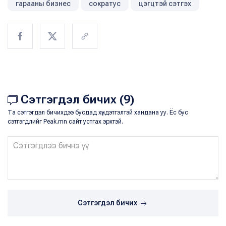
гарааны бизнес
сократус
цэгцтэй сэтгэх
Сэтгэгдэл бичих (9)
Та сэтгэгдэл бичихдээ бусдад хүндэтгэлтэй хандана уу. Ёс бус
сэтгэгдлийг Peak.mn сайт устгах эрхтэй.
Сэтгэгдэл бичих