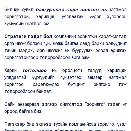
Бидний хувьд
байгууллага гэдэг ойлголт нь
нэгдмэл
зорилготой, харилцан уялдаатай үүрэг хүлээсэн
хүмүүсийн нэгдэл юм.
Стратеги гэдэг бол
компанийн зорилгын хэрэгжилтэд
сөргөөр нөлөөлж болзошгүй, нөлөөлж байгаа саад бэрхшээлүүдийг
танин мэдэх, сөрөг нөлөөллийг нь бууруулах эсвэл арилгах
зорилготойгоор тодорхойлсон арга зам.
Харин
тогтолцоо
нь оролцогч талууд харилцан
уялдаатай үүргүүдийг гүйцэтгэх замаар нэгдмэл
зорилгоо хэрэгжүүлэх бүтцийг ойлгоно гэж
тодорхойлсон байдаг.
Сайн анзаарвал эдгээр ойлголтод “зорилго” гэдэг үг
ороод байгаа биз.
Тэгэхээр бид эхлээд тухайн компанийхаа зорилго, үзэл