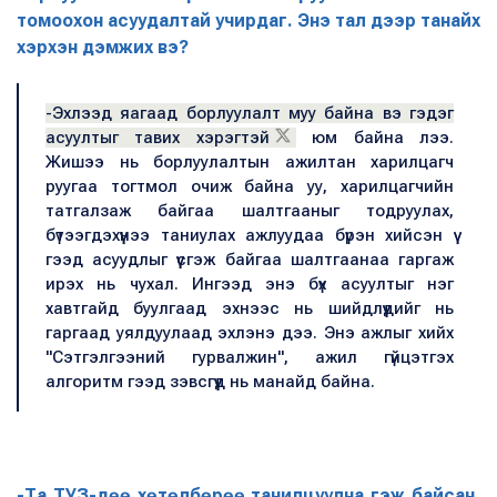
томоохон асуудалтай учирдаг. Энэ тал дээр танайх
хэрхэн дэмжих вэ?
-Эхлээд яагаад борлуулалт муу байна вэ гэдэг
асуултыг тавих хэрэгтэй
юм байна лээ.
Жишээ нь борлуулалтын ажилтан харилцагч
руугаа тогтмол очиж байна уу, харилцагчийн
татгалзаж байгаа шалтгааныг тодруулах,
бүтээгдэхүүнээ таниулах ажлуудаа бүрэн хийсэн үү
гээд асуудлыг үүсгэж байгаа шалтгаанаа гаргаж
ирэх нь чухал. Ингээд энэ бүх асуултыг нэг
хавтгайд буулгаад эхнээс нь шийдлүүдийг нь
гаргаад уялдуулаад эхлэнэ дээ. Энэ ажлыг хийх
"Сэтгэлгээний гурвалжин", ажил гүйцэтгэх
алгоритм гээд зэвсгүүд нь манайд байна.
-Та ТУЗ-дөө хөтөлбөрөө танилцуулна гэж байсан.