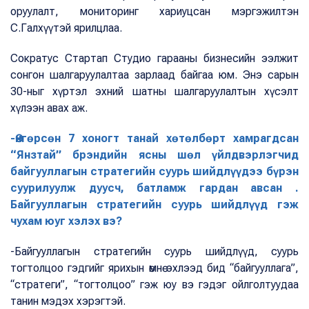
оруулалт, мониторинг хариуцсан мэргэжилтэн
С.Галхүүтэй ярилцлаа.
Сократус Стартап Студио гарааны бизнесийн ээлжит
сонгон шалгаруулалтаа зарлаад байгаа юм. Энэ сарын
30-ныг хүртэл эхний шатны шалгаруулалтын хүсэлт
хүлээн авах аж.
-Өнгөрсөн 7 хоногт танай хөтөлбөрт хамрагдсан
“Янзтай” брэндийн ясны шөл үйлдвэрлэгчид
байгууллагын стратегийн суурь шийдлүүдээ бүрэн
суурилуулж дуусч, батламж гардан авсан .
Байгууллагын стратегийн суурь шийдлүүд гэж
чухам юуг хэлэх вэ?
-Байгууллагын стратегийн суурь шийдлүүд, суурь
тогтолцоо гэдгийг ярихын өмнө эхлээд бид “байгууллага”,
“стратеги”, “тогтолцоо” гэж юу вэ гэдэг ойлголтуудаа
танин мэдэх хэрэгтэй.