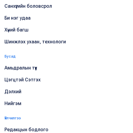
Санхүүгийн боловсрол
Би нэг удаа
Хүний багш
Шинжлэх ухаан, технологи
Бусад
Амьдралын түүх
Цэгцтэй Сэтгэх
Дэлхий
Нийгэм
Үйлчилгээ
Редакцын бодлого