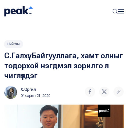
Нийгэм
С.Галхүү: Байгууллага, хамт олныг
тодорхой нэгдмэл зорилго л
чиглүүлдэг
Х.Оргил
04 сарын 21, 2020