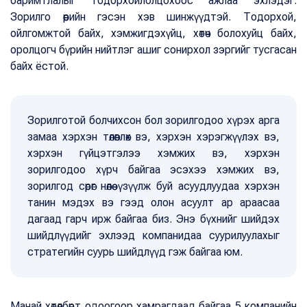
баримтлалыг тодорхойлолцохоос ажлаа эхлэдэг.
Зорилго өөрийн гэсэн хэв шинжүүдтэй. Тодорхой,
ойлгомжтой байх, хэмжигдэхүйц, хөтөч болохуйц байх,
оролцогч бүрийн нийтлэг ашиг сонирхол зэргийг тусгасан
байх ёстой.
Зорилготой болчихсон бол зорилгодоо хүрэх арга
замаа хэрхэн төлөвлөх вэ, хэрхэн хэрэгжүүлэх вэ,
хэрхэн гүйцэтгэлээ хэмжих вэ, хэрхэн
зорилгодоо хүрч байгаа эсэхээ хэмжих вэ,
зорилгод сөрөг нөлөө үзүүлж буй асуудлуудаа хэрхэн
танин мэдэх вэ гээд олон асуулт ар араасаа
дагаад гарч ирж байгаа биз. Энэ бүхнийг шийдэх
шийдлүүдийг эхлээд компанидаа суурилуулахыг
стратегийн суурь шийдлүүд гэж байгаа юм.
Манай хөтөлбөрт одоогоор хамрагдаад байгаа 5 компанийн