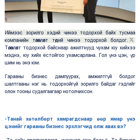
Иймээс зорилго хэдий чинээ тодорхой байх тусмаа
компанийн төлөвлөлт төдий чинээ тодорхой болдог.
Төлөвлөлт тодорхой байснаар ажилтнууд чухам юу хийхээ
мэднэ, юу хийх ёстойгоо ухамсарлана. Гол үнэ цэн, үр
шим нь энэ юм.
Гарааны бизнес дампуурах, амжилтгүй болдог
шалтгааны нэг нь тодорхойгүй зорилго байдаг гэдгийг
олон тооны судалгаагаар нотолчихсон.
-Танай хөтөлбөрт хамрагдснаар өөр ямар үнэ
цэнийг гарааны бизнес эрхлэгчид олж авах вэ?