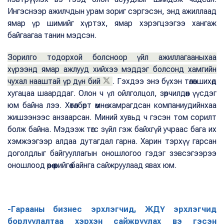
Ингэснээр ажилчдын урам зориг сэргэсэн, энд ажиллаад
ямар үр шимийг хүртэх, ямар хэрэгцээгээ хангаж
байгаагаа танин мэдсэн.
Зорилго тодорхой болсноор үйл ажиллагааныхаа
хүрээнд ямар ажлууд хийхээ мэддэг болсонд хамгийн
чухал нааштай үр дүн бий
. Гэхдээ энэ бүхэн төлөвшихөд
хугацаа шаарддаг. Олон ч үл ойлголцол, зөрчилдөөн үүсдэг
юм байна лээ. Хөтөлбөрт өмнө хамрагдсан компаниудийнхаа
жишээнээс анзаарсан. Миний хувьд ч гэсэн том сорилт
болж байна. Мэдээж төгс зүйл гэж байхгүй учраас бага их
хэмжээгээр алдаа дутагдал гарна. Харин тэрхүү гарсан
доголдлыг байгууллагын оношлогоо гэдэг зэвсэгээрээ
оношлоод өөрөө өөрийгөө байнга сайжруулаад явах юм.
-Гарааны бизнес эрхлэгчид, ЖДҮ эрхлэгчид
борлуулалтаа хэрхэн сайжруулах вэ гэсэн