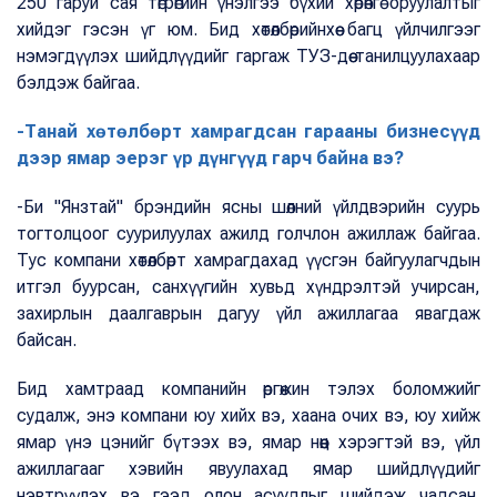
250 гаруй сая төгрөгийн үнэлгээ бүхий хөрөнгө оруулалтыг
хийдэг гэсэн үг юм. Бид хөтөлбөрийнхөө багц үйлчилгээг
нэмэгдүүлэх шийдлүүдийг гаргаж ТУЗ-дөө танилцуулахаар
бэлдэж байгаа.
-Танай хөтөлбөрт хамрагдсан гарааны бизнесүүд
дээр ямар эерэг үр дүнгүүд гарч байна вэ?
-Би "Янзтай" брэндийн ясны шөлний үйлдвэрийн суурь
тогтолцоог суурилуулах ажилд голчлон ажиллаж байгаа.
Тус компани хөтөлбөрт хамрагдахад үүсгэн байгуулагчдын
итгэл буурсан, санхүүгийн хувьд хүндрэлтэй учирсан,
захирлын даалгаврын дагуу үйл ажиллагаа явагдаж
байсан.
Бид хамтраад компанийн өргөжин тэлэх боломжийг
судалж, энэ компани юу хийх вэ, хаана очих вэ, юу хийж
ямар үнэ цэнийг бүтээх вэ, ямар нөөц хэрэгтэй вэ, үйл
ажиллагааг хэвийн явуулахад ямар шийдлүүдийг
нэвтрүүлэх вэ гээд олон асуудлыг шийдэж чадсан.