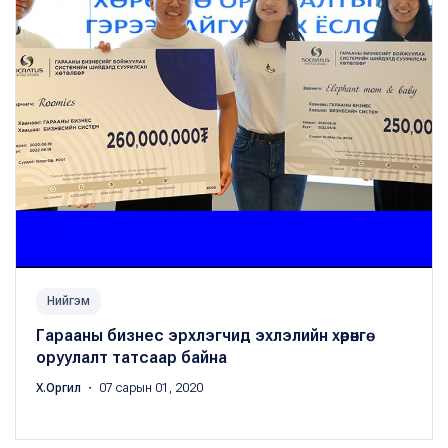
Нийгэм
Гарааны бизнес эрхлэгчид эхлэлийн хөрөнгө
оруулалт татсаар байна
Х.Оргил
・ 07 сарын 01, 2020