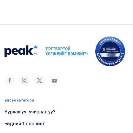
Үндсэн категори
Уурлах уу, учирлах уу?
Бидний 17 зорилт