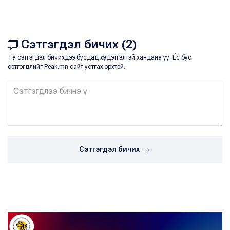
Сэтгэгдэл бичих (2)
Та сэтгэгдэл бичихдээ бусдад хүндэтгэлтэй хандана уу. Ёс бус
сэтгэгдлийг Peak.mn сайт устгах эрхтэй.
Сэтгэгдэл бичих