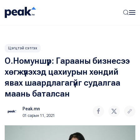
Цэгцтэй сэтгэх
О.Номуншүр: Гарааны бизнесээ
хөгжүүлэхэд цахиурын хөндий
явах шаардлагагүйг судалгаа
маань баталсан
Peak.mn
01 сарын 11, 2021