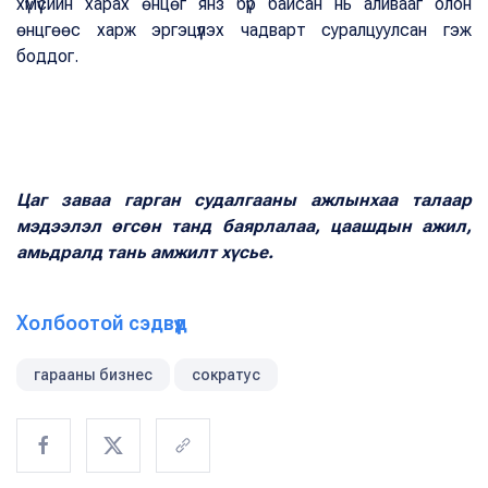
хүмүүсийн харах өнцөг янз бүр байсан нь аливааг олон
өнцгөөс харж эргэцүүлэх чадварт суралцуулсан гэж
боддог.
Цаг заваа гарган судалгааны ажлынхаа талаар
мэдээлэл өгсөн танд баярлалаа, цаашдын ажил,
амьдралд тань амжилт хүсье.
Холбоотой сэдвүүд
гарааны бизнес
сократус