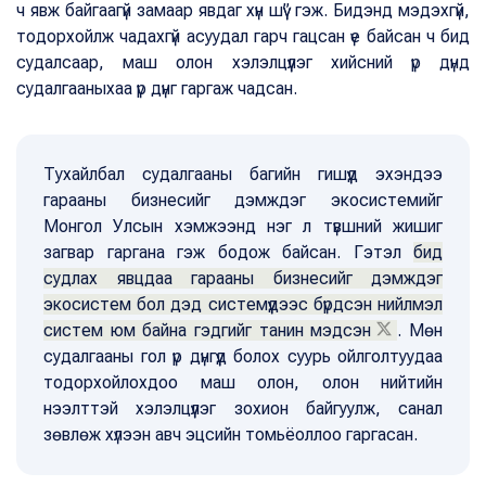
ч явж байгаагүй замаар явдаг хүн шүү” гэж. Бидэнд мэдэхгүй,
тодорхойлж чадахгүй асуудал гарч гацсан үе байсан ч бид
судалсаар, маш олон хэлэлцүүлэг хийсний үр дүнд
судалгааныхаа үр дүнг гаргаж чадсан.
Тухайлбал судалгааны багийн гишүүд эхэндээ
гарааны бизнесийг дэмждэг экосистемийг
Монгол Улсын хэмжээнд нэг л түвшний жишиг
загвар гаргана гэж бодож байсан. Гэтэл
бид
судлах явцдаа гарааны бизнесийг дэмждэг
экосистем бол дэд системүүдээс бүрдсэн нийлмэл
систем юм байна гэдгийг танин мэдсэн
. Мөн
судалгааны гол үр дүнгүүд болох суурь ойлголтуудаа
тодорхойлохдоо маш олон, олон нийтийн
нээлттэй хэлэлцүүлэг зохион байгуулж, санал
зөвлөж хүлээн авч эцсийн томьёоллоо гаргасан.