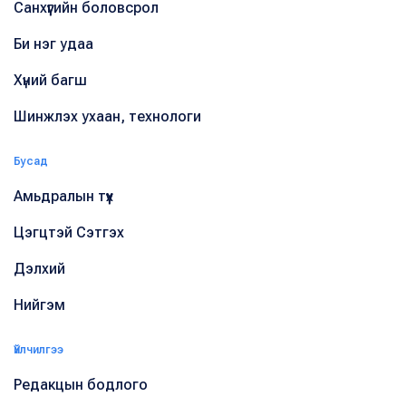
Санхүүгийн боловсрол
Би нэг удаа
Хүний багш
Шинжлэх ухаан, технологи
Бусад
Амьдралын түүх
Цэгцтэй Сэтгэх
Дэлхий
Нийгэм
Үйлчилгээ
Редакцын бодлого