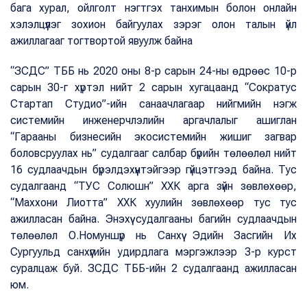
бага хурал, ойлголт нэгтгэх танхимын болон онлайн
хэлэлцүүлэг зохион байгуулах зэрэг олон талын үйл
ажиллагааг тогтвортой явуулж байна
“ЗСДС” ТББ нь 2020 оны 8-р сарын 24-ны өдрөөс 10-р
сарын 30-г хүртэл нийт 2 сарын хугацаанд “Сократус
Стартап Студио”-ийн санаачлагаар нийгмийн нэгж
системийн инженерчлэлийн аргачлалыг ашиглан
“Гарааны бизнесийн экосистемийн жишиг загвар
боловсруулах нь” судалгааг салбар бүрийн төлөөлөл нийт
16 судлаачдын бүрэлдэхүүнтэйгээр гүйцэтгээд байна. Тус
судалгаанд “ТУС Солюшн” ХХК арга зүйн зөвлөхөөр,
“Маххони Лиотта” ХХК хуулийн зөвлөхөөр тус тус
ажилласан байна. Энэхүү судалгааны багийн судлаачдын
төлөөлөл О.Номуншүр нь Санхүү Эдийн Засгийн Их
Сургуульд санхүүгийн удирдлага мэргэжлээр 3-р курст
суралцаж буй. ЗСДС ТББ-ийн 2 судалгаанд ажилласан
юм.