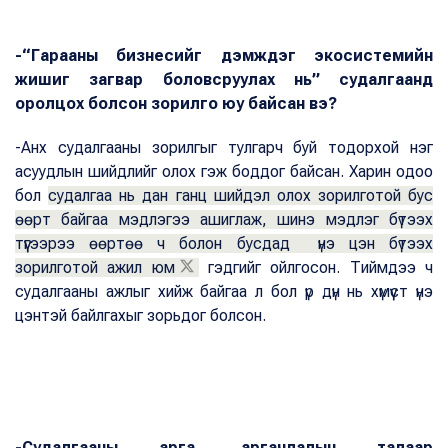
-“Гарааны бизнесийг дэмждэг экосистемийн
жишиг загвар боловсруулах нь” судалгаанд
оролцох болсон зорилго юу байсан вэ?
-Анх судалгааны зорилгыг тулгарч буй тодорхой нэг
асуудлын шийдлийг олох гэж боддог байсан. Харин одоо
бол
судалгаа нь дан ганц шийдэл олох зорилготой бус
өөрт байгаа мэдлэгээ ашиглаж, шинэ мэдлэг бүтээх
түүгээрээ өөртөө ч болон бусдад үнэ цэн бүтээх
зорилготой ажил юм
гэдгийг ойлгосон. Тиймдээ ч
судалгааны ажлыг хийж байгаа л бол үр дүн нь хүмүүст үнэ
цэнтэй байлгахыг зорьдог болсон.
-Судалгааны арга, аргачлалын талаар