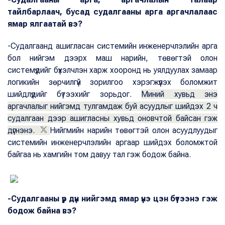
тайлбарлаач, бусад судалгааны арга аргачлалаас
ямар ялгаатай вэ?
-Судалгаанд ашигласан системийн инженерчлэлийн арга
бол нийгэм дээрх маш нарийн, төвөгтэй олон
системүүдийг бүхэлчлэн харж хооронд нь уялдуулах замаар
логикийн зөрчилгүй зорилгоо хэрэгжүүлэх боломжит
шийдлүүдийг бүтээхийг зорьдог.
Миний хувьд энэ
аргачлалыг нийгэмд тулгамдаж буй асуудлыг шийдэх 2 ч
судалгаан дээр ашигласны хувьд оновчтой байсан гэж
дүгнэнэ.
Нийгмийн нарийн төвөгтэй олон асуудлуудыг
системийн инженерчлэлийн аргаар шийдэх боломжтой
байгаа нь хамгийн том давуу тал гэж бодож байна.
-Судалгааны үр дүн нийгэмд ямар үнэ цэн бүтээнэ гэж
бодож байна вэ?