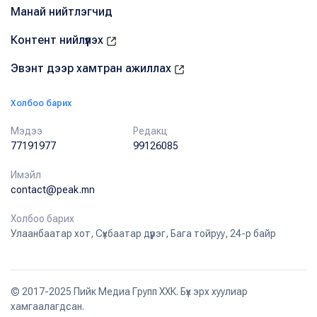
Манай нийтлэгчид
Контент нийлүүлэх
Эвэнт дээр хамтран ажиллах
Холбоо барих
Мэдээ
Редакц
77191977
99126085
Имэйл
contact@peak.mn
Холбоо барих
Улаанбаатар хот, Сүхбаатар дүүрэг, Бага тойруу, 24-р байр
© 2017-2025 Пийк Медиа Групп ХХК. Бүх эрх хуулиар
хамгаалагдсан.