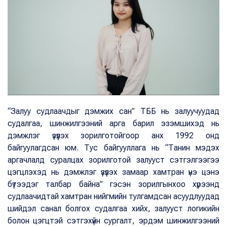
“Залуу судлаачдыг дэмжих сан” ТББ нь залуучуудад
судалгаа, шинжилгээний арга барил эзэмшихэд нь
дэмжлэг үзүүлэх зорилготойгоор анх 1992 онд
байгуулагдсан юм. Тус байгууллага нь “Танин мэдэх
аргачлалд суралцах зорилготой залууст сэтгэлгээгээ
цэгцлэхэд нь дэмжлэг үзүүлэх замаар хамтран үнэ цэнэ
бүтээдэг талбар байна” гэсэн зорилгынхоо хүрээнд
судлаачидтай хамтран нийгмийн тулгамдсан асуудлуудад
шийдэл санал болгох судалгаа хийх, залууст логикийн
болон цэгцтэй сэтгэхүйн сургалт, эрдэм шинжилгээний