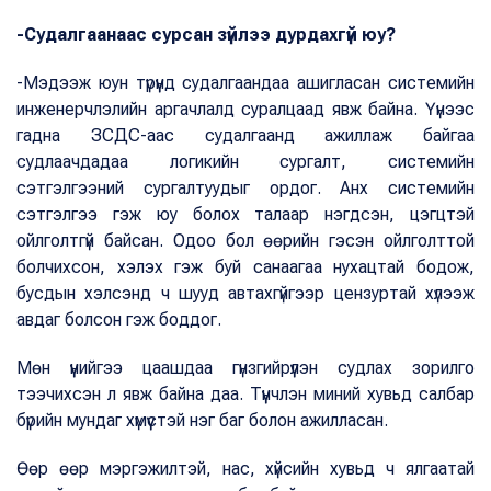
-Судалгаанаас сурсан зүйлээ дурдахгүй юу?
-Мэдээж юун түрүүнд судалгаандаа ашигласан системийн
инженерчлэлийн аргачлалд суралцаад явж байна. Үүнээс
гадна ЗСДС-аас судалгаанд ажиллаж байгаа
судлаачдадаа логикийн сургалт, системийн
сэтгэлгээний сургалтуудыг ордог. Анх системийн
сэтгэлгээ гэж юу болох талаар нэгдсэн, цэгцтэй
ойлголтгүй байсан. Одоо бол өөрийн гэсэн ойлголттой
болчихсон, хэлэх гэж буй санаагаа нухацтай бодож,
бусдын хэлсэнд ч шууд автахгүйгээр цензуртай хүлээж
авдаг болсон гэж боддог.
Мөн үүнийгээ цаашдаа гүнзгийрүүлэн судлах зорилго
тээчихсэн л явж байна даа. Түүнчлэн миний хувьд салбар
бүрийн мундаг хүмүүстэй нэг баг болон ажилласан.
Өөр өөр мэргэжилтэй, нас, хүйсийн хувьд ч ялгаатай