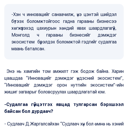
-Хэн ч инновацийг санаачилж, үнэ цэнтэй шийдэл
бүтээх боломжтойгоос гадна гарааны бизнесээ
хөгжүүлэхэд цахиурын хөндий явах шаардлагагүй,
Монголд ч гарааны бизнесийг дэмждэг
экосистем бүрэлдэх боломжтой гэдгийг судалгаа
маань баталсан.
Энэ нь хамгийн том амжилт гэж бодож байна. Харин
цаашдаа “Инновацийг дэмждэг үндэсний экосистем”,
“Инновацийг дэмждэг орон нутгийн экосистем”-ийн
жишиг загварыг боловсруулах шаардлагатай юм.
-Судалгаа гүйцэтгэх явцад тулгарсан бэрхшээл
байсан бол дурдаач?
- Судлаач Д.Жаргалсайхан “Судлаач хүн бол өмнө нь хэний