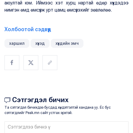
аюултай юм. Иймээс хэт хурц нартай өдөр хүүхдэдээ
нимгэн өмд өмсүүлж урт цамц өмсүүлэхийг зөвлөлөө.
Холбоотой сэдвүүд
харшил
хүүхэд
хүүхдийн эмч
Сэтгэгдэл бичих
Та сэтгэгдэл бичихдээ бусдад хүндэтгэлтэй хандана уу. Ёс бус
сэтгэгдлийг Peak.mn сайт устгах эрхтэй.