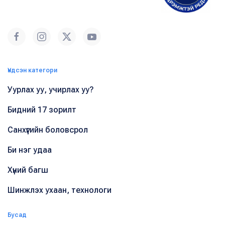
Үндсэн категори
Уурлах уу, учирлах уу?
Бидний 17 зорилт
Санхүүгийн боловсрол
Би нэг удаа
Хүний багш
Шинжлэх ухаан, технологи
Бусад