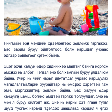
Нийгмийн эрүүл мэндийн хүрээлэнгээс зөвлөмж гаргажээ.
Бас зарим буруу ойлголтоос болж наршдаг учраас
эдгээр зөвлөгөөг хүргэж байна.
Эцэг эхчүүд халуун өдөр хүүхдийнхээ малгайг байнга норгож
өмсүүлэх нь элбэг. Тэгвэл энэ бол хамгийн буруу үйлдэл юм
байна. Учир нь чийг нарыг илүү татдаг учраас наршуулах
магадлалтай.Харин хуурайгаар нь өмсүүлэх хэрэгтэй гэж
эмч, мэргэжилтнүүд зөвлөж байна. Бас халуун өдөр
ханцуйгүй цамц, богино өмдтэй гаргаж тоглуулдаг. Энэ нь
мөн л буруу ойлголт аж. Энэ нь нарны хэт ягаан туяаг
шууд тусгаж наранд түлэгдэх цаашлаад харшил ч үүсгэх