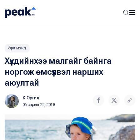
Эрүүл мэнд
Хүүхдийнхээ малгайг байнга
норгож өмсүүлвэл нарших
аюултай
Х.Оргил
06 сарын 22, 2018