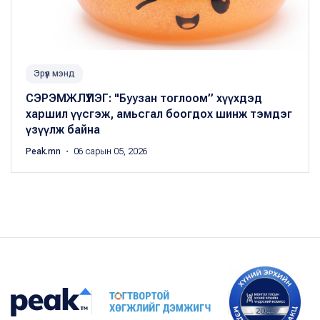
Эрүүл мэнд
СЭРЭМЖЛҮҮЛЭГ: "Буузан тоглоом” хүүхдэд
харшил үүсгэж, амьсгал боогдох шинж тэмдэг
үзүүлж байна
Peak.mn
・ 06 сарын 05, 2026