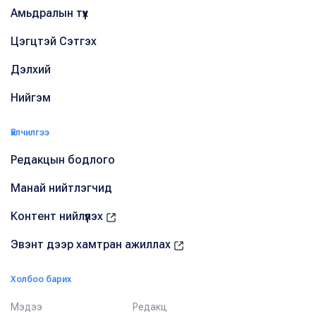
Амьдралын түүх
Цэгцтэй Сэтгэх
Дэлхий
Нийгэм
Үйлчилгээ
Редакцын бодлого
Манай нийтлэгчид
Контент нийлүүлэх
Эвэнт дээр хамтран ажиллах
Холбоо барих
Мэдээ
Редакц