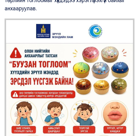
төрлийн тоглоомыг хүүхдэдээ хэрэглүүлэхгүй байхыг
анхааруулав.