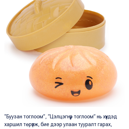
"Буузан тоглоом”, “Цэлцэгнүүр тоглоом” нь хүүхдэд
харшил төрүүлж, бие дээр улаан тууралт гарах,