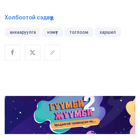
Холбоотой сэдвүүд
анхааруулга
нэмүт
тоглоом
харшил