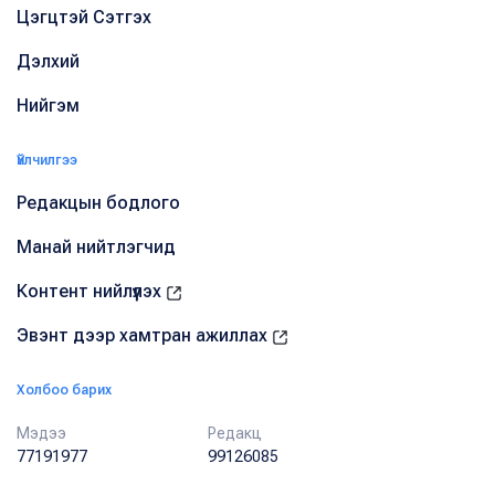
Цэгцтэй Сэтгэх
Дэлхий
Нийгэм
Үйлчилгээ
Редакцын бодлого
Манай нийтлэгчид
Контент нийлүүлэх
Эвэнт дээр хамтран ажиллах
Холбоо барих
Мэдээ
Редакц
77191977
99126085