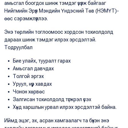
амьсгал боогдох шинж тэмдэг үзүүлж байгааг
Нийгмийн Эрүүл Мэндийн Үндэсний Төв (НЭМҮТ)-
өөс сэрэмжлүүллээ.
Энэ төрлийн тоглоомоос хордсон тохиолдолд
дараах шинж тэмдэг илрэх эрсдэлтэй.
Тодруулбал
Бие улайх, тууралт гарах
Амьсгал давчдах
Толгой эргэх
Уруул, нүүр хавдах
Чонон хөрвөс
Залгисан тохиолдолд түгжрэл үүсэх
Хүнд харшлын урвал илрэх эрсдэлтэй байна.
Иймд эцэг, эх, асран хамгаалагч та бүхэн энэ