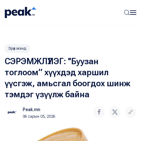
Эрүүл мэнд
СЭРЭМЖЛҮҮЛЭГ: "Буузан
тоглоом” хүүхдэд харшил
үүсгэж, амьсгал боогдох шинж
тэмдэг үзүүлж байна
Peak.mn
06 сарын 05, 2026