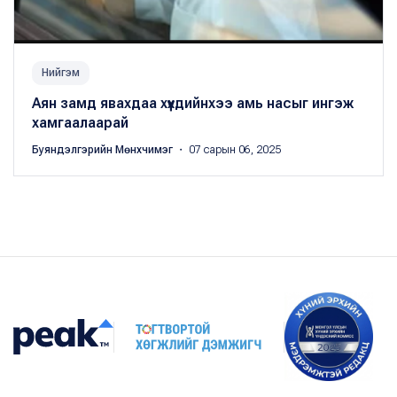
Нийгэм
Аян замд явахдаа хүүхдийнхээ амь насыг ингэж
хамгаалаарай
Буяндэлгэрийн Мөнхчимэг
・ 07 сарын 06, 2025