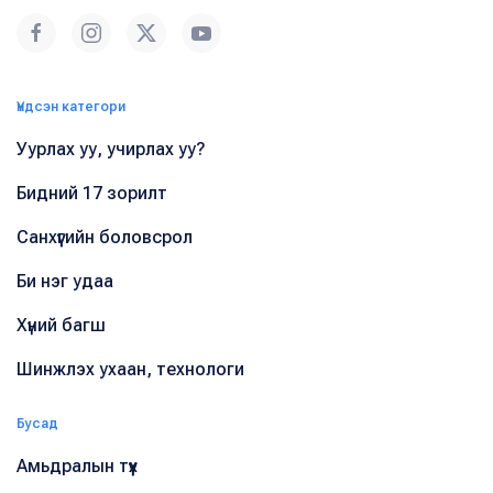
Үндсэн категори
Уурлах уу, учирлах уу?
Бидний 17 зорилт
Санхүүгийн боловсрол
Би нэг удаа
Хүний багш
Шинжлэх ухаан, технологи
Бусад
Амьдралын түүх