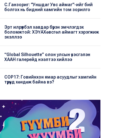
С.Ганзориг: "Уншдаг Увс аймаг"-ийг бий
болгох нь бидний хамгийн том зорилго
Эрт илрүүлбэл хавдар бүрэн эмчлэгдэх
боломжтой: ХЭҮА​Хөвсгөл аймагт хэрэгжиж
эхэллээ
“Global Silhouette” олон улсын үзэсгэлэн
ХААН галерейд нээлтээ хийлээ
COP17: Говийнхон ямар асуудлыг хамгийн
түрүүнд хөндөж байна вэ?