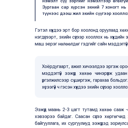
нэмэлт сүү зэргийг нэмэлтээр өгөхгүй
Зургаан сар хүрсэн эхний 7 хоногт нь
түүнээс дээш жил эхийн сүүгээр хоолло
Гэтэл хүүхдээ эрт бор хоолонд оруулаад хөхн
нэгдүгээрт, эхийн сүүгээр хооллох нь хүүхдийн
маш эерэг нөлөөлдөг гэдгийг сайн мэддэггүй
Хоёрдугаарт, ажил хичээлдээ эргэж ороод
мэддэггүй ээжүүд хөхөө чинэрүүлж уда
үргэлжилсээр сүү ширгэж, гарахаа больдо
хүсээгүй ч гэсэн хүүхдээ эхийн сүүгээр хоо
Ээжүүд маань 2-3 цагт тутамд хөхөө сааж -с
хэвээрээ байдаг. Саасан сүүгээ хөргөгчид
байгууллага, их сургуулиуд ээжүүдэд зориулс