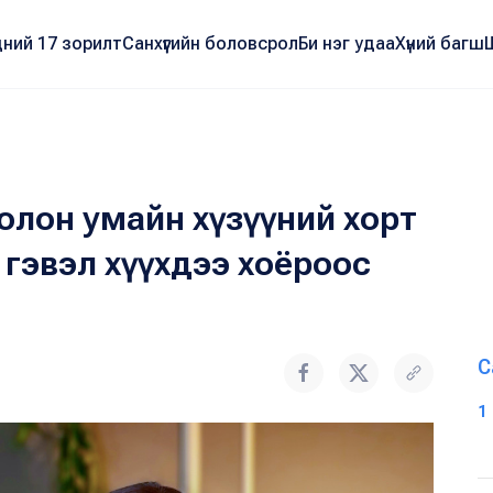
ний 17 зорилт
Санхүүгийн боловсрол
Би нэг удаа
Хүний багш
болон умайн хүзүүний хорт
 гэвэл хүүхдээ хоёроос
С
1