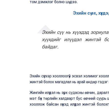
том дэмжлэг болно шүү дээ.
Эхийн сүү эх, хүү
Эхийн сүү нь хүүхдэд зориула
хүүхдийг илүүдэл жинтэй б
байдаг.
Эхийн сүүгээр хооллоогүй эсвэл холимог хоолл
жинтэй болох магадлал нь арай өндөр гэдэг 
Жингийн илүүдэл нь зүрх судасны өвчин, дара
мэт бүх төрлийн халдварт бус өвчний суурь ш
хооллож байсан хүүхэд илүүдэл жинтэй болох