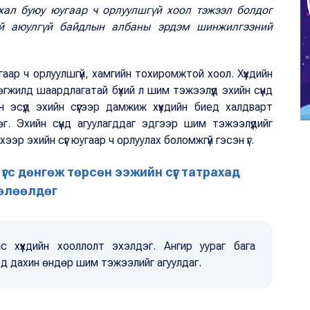
хал буюу юугаар ч орлуулшгүй хоол тэжээл болдог
ий аюулгүй байдлын албаны эрдэм шинжилгээний
угаар ч орлуулшгүй, хамгийн тохиромжтой хоол. Хүүхдийн
гжилд шаардлагатай бүхий л шим тэжээлүүд эхийн сүүнд
 эсүүд эхийн сүүгээр дамжиж хүүхдийн биед халдварт
. Эхийн сүүнд агуулагддаг эдгээр шим тэжээлүүдийг
хээр эхийн сүүг юугаар ч орлуулах боломжгүй гэсэн үг.
гүй үгс дөнгөж төрсөн ээжийн сүүг татрахад
өлөөлдөг
ас хүүхдийн хооллолт эхэлдэг. Ангир уураг бага
хэд дахин өндөр шим тэжээлийг агуулдаг.