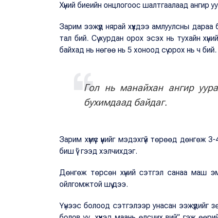
Хүний биеийн онцлогоос шалтгаалаад ангир уур
Зарим ээжүүд нярай хүүхдээ амлуулсны дараа ба
тал бий. Сүү хурдан орох эсэх нь тухайн хүн
байхад нь нөгөө нь 5 хоноод сүү орох нь ч бий.
Гол нь манайхан ангир уура
бухимдаад байдаг.
Зарим хүмүүс үүнийг мэдэхгүй төрөөд дөнгөж 3-4
биш үү” гээд хэлчихдэг.
Дөнгөж төрсөн хүний сэтгэл санаа маш эмз
ойлгомжтой шүү дээ.
Үүнээс болоод сэтгэлээр унасан ээжүүдийг зө
болов уу, хүүхэд маань өлсчих вий” гэж өөр