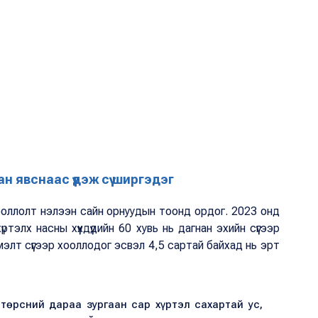
н явснаас үүдэж сүү ширгэдэг
ооллолт нэлээн сайн орнуудын тоонд ордог. 2023 онд
тэлх насны хүүхдүүдийн 60 хувь нь дагнан эхийн сүүгээр
мэлт сүүгээр хооллодог эсвэл 4,5 сартай байхад нь эрт
 төрсний дараа зургаан сар хүртэл сахартай ус,