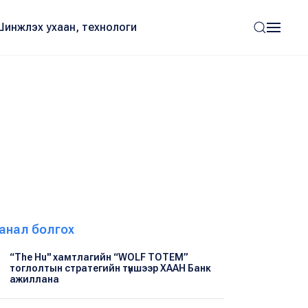
Шинжлэх ухаан, технологи
анал болгох
“The Hu" хамтлагийн “WOLF TOTEM”
тоглолтын стратегийн түншээр ХААН Банк
ажиллана