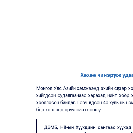
Хөхөө чинэрүүлж удаа
Монгол Улс Азийн хэмжээнд эхийн сүүгээр х
хийгдсэн судалгаанаас харахад нийт хоёр хүр
хооллосон байдаг. Гэвч үлдсэн 40 хувь нь нэ
бор хоолонд оруулсан гэсэн үг.
ДЭМБ, НҮБ-ын Хүүхдийн сангаас хүүхэд