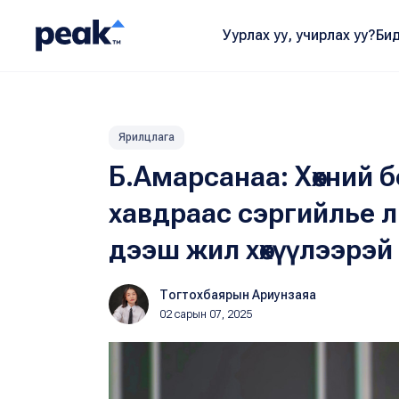
Уурлах уу, учирлах уу?
Бид
Ярилцлага
Б.Амарсанаа: Хөхний 
хавдраас сэргийлье л
дээш жил хөхүүлээрэй
Тогтохбаярын Ариунзаяа
02 сарын 07, 2025