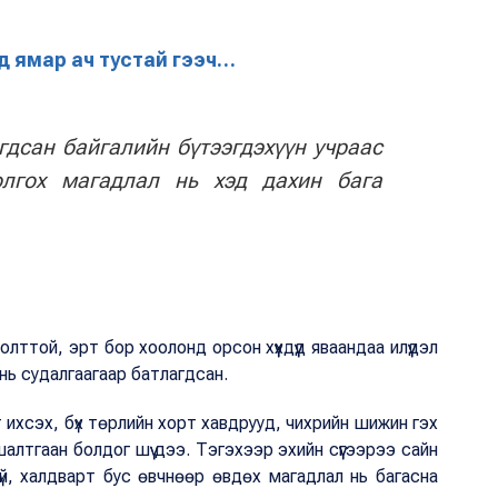
хдэд ямар ач тустай гээч…
гдсан байгалийн бүтээгдэхүүн учраас
олгох магадлал нь хэд дахин бага
олттой, эрт бор хоолонд орсон хүүхдүүд яваандаа илүүдэл
нь судалгаагаар батлагдсан.
лт ихсэх, бүх төрлийн хорт хавдрууд, чихрийн шижин гэх
алтгаан болдог шүү дээ. Тэгэхээр эхийн сүүгээрээ сайн
гүй, халдварт бус өвчнөөр өвдөх магадлал нь багасна