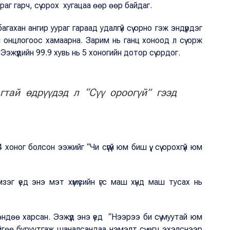
аг гарч, сүү орох хугацаа өөр өөр байдаг.
гахан ангир уураг гараад удалгүй сүү орно гэж эндүүрдэг
ий онцлогоос хамаарна. Зарим нь ганц хоноод л сүү орж
 Ээжүүдийн 99.9 хувь нь 5 хоногийн дотор сүү ордог.
гтай өдрүүдэд л “Сүү ороогүй” гээд
 хоног болсон ээжийг “Чи сүүгүй юм биш үү, сүү орохгүй юм
эг үед энэ мэт хүмүүсийн үгс маш хүнд маш тусах нь
ндөө харсан. Ээжүүд энэ үед “Нээрээ би сүү муутай юм
ийгөө буруутгаж шаналсандаа нэмэлт сүү өгч эхэлснээр