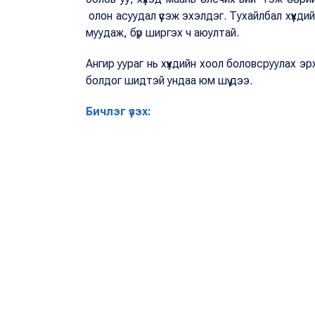
олон асуудал үүсэж эхэлдэг. Тухайлбал хүүхди
муудаж, бүр ширгэх ч аюултай.
Ангир уураг нь хүүхдийн хоол боловсруулах э
болдог шидтэй ундаа юм шүү дээ.
Бичлэг үзэх: