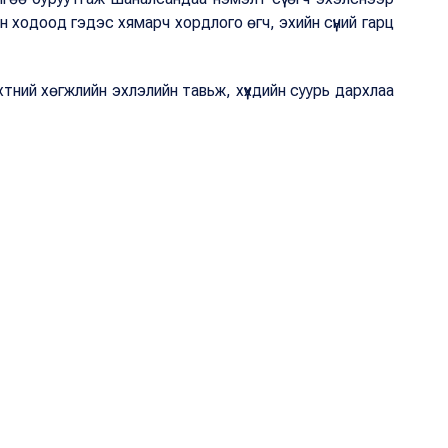
йн ходоод гэдэс хямарч хордлого өгч, эхийн сүүний гарц
рхтний хөгжлийн эхлэлийн тавьж, хүүхдийн суурь дархлаа