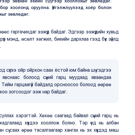
гээр зөвхөн эхийн сүүгээр хооллохыг зөвлөдөг.
 бор хоолонд оруулна. Үргэлжлүүлээд хоёр болон
хыг зөвлөдөг.
өөс гаргачихдаг ээжүүд байдаг. Эдгээр ээжүүдийн хувьд
 эрүүл мэнд, өсөлт хөгжил, биеийн дархлаа гээд бүх зүйлд
.
 сүүгээ ойр ойрхон саах ёстой юм байна шүү гэдгээ
ан явснаас болоод сүүний гарц муудаад яваандаа
г. Тийм гарцаагүй байдалд орсноосоо болоод өөрөө
ллохоо зогсоодог ээж нар байдаг.
уллах хэрэгтэй. Хөхөө саагаад байвал сүүний гарц нь
 хадгалаад хүүхдээ хооллож болно. Тэр үед нь албан
ан сүү саах өрөө тасалгаагаар хангах нь эх хүүхдэд маш