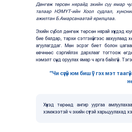
Дөнгөж төрсөн нярайд эхийн сүү ямар чу
талаар НЭМҮТ-ийн Хоол судлал, хүнсн
ажилтан Б.Амарсанаатай ярилцлаа.
Эхийн сүү бол дөнгөж төрсөн нярай хүүхдэд ю
бие бялдар, тархи сэтгэхүйгээс авхуулаад хө
агуулагддаг. Мөн эсрэг биет болон цагаан
өвчнөөс сэргийлэх дархлааг тогтоож өгдөг
нэмэлт сүүнд оруулах ямар ч арга байхгүй. Тэгэ
“Чи сүүгүй юм биш үү” гэх мэт таа
н
Хүүхэд төрөөд ангир уургаа амлуулаха
хэмжээтэй ч эхийн сүүтэй харьцуулахад 