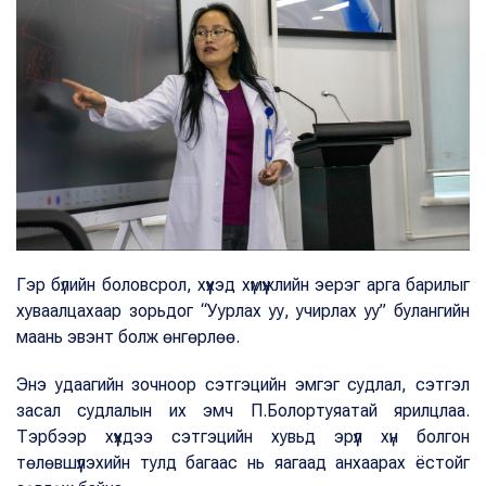
Гэр бүлийн боловсрол, хүүхэд хүмүүжлийн эерэг арга барилыг
хуваалцахаар зорьдог “Уурлах уу, учирлах уу” булангийн
маань эвэнт болж өнгөрлөө.
Энэ удаагийн зочноор сэтгэцийн эмгэг судлал, сэтгэл
засал судлалын их эмч П.Болортуяатай ярилцлаа.
Тэрбээр хүүхдээ сэтгэцийн хувьд эрүүл хүн болгон
төлөвшүүлэхийн тулд багаас нь яагаад анхаарах ёстойг