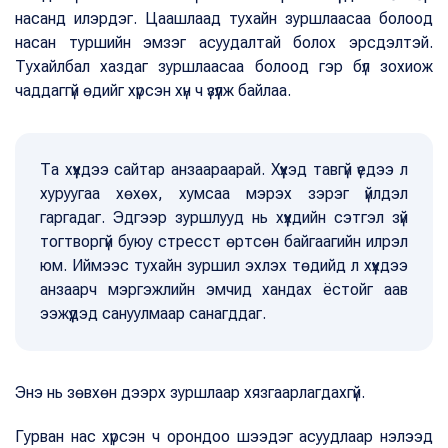
насанд илэрдэг. Цаашлаад тухайн зуршлаасаа болоод
насан туршийн эмзэг асуудалтай болох эрсдэлтэй.
Тухайлбал хаздаг зуршлаасаа болоод гэр бүл зохиож
чаддаггүй өдийг хүрсэн хүн ч үзүүлж байлаа.
Та хүүхдээ сайтар анзаараарай. Хүүхэд тавгүй үедээ л
хуруугаа хөхөх, хумсаа мэрэх зэрэг үйлдэл
гаргадаг. Эдгээр зуршлууд нь хүүхдийн сэтгэл зүй
тогтворгүй буюу стресст өртсөн байгаагийн илрэл
юм. Иймээс тухайн зуршил эхлэх төдийд л хүүхдээ
анзаарч мэргэжлийн эмчид хандах ёстойг аав
ээжүүдэд сануулмаар санагддаг.
Энэ нь зөвхөн дээрх зуршлаар хязгаарлагдахгүй.
Гурван нас хүрсэн ч орондоо шээдэг асуудлаар нэлээд