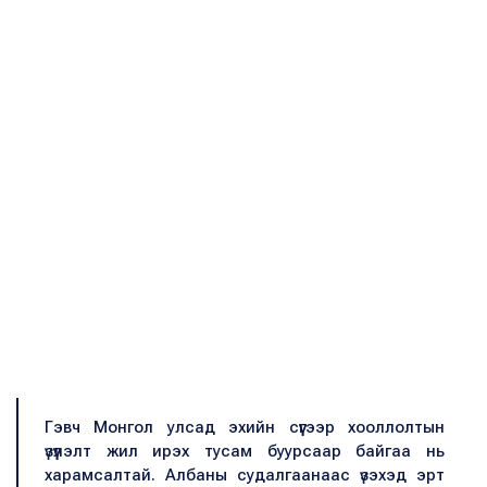
Гэвч Монгол улсад эхийн сүүгээр хооллолтын
үзүүлэлт жил ирэх тусам буурсаар байгаа нь
харамсалтай. Албаны судалгаанаас үзэхэд эрт