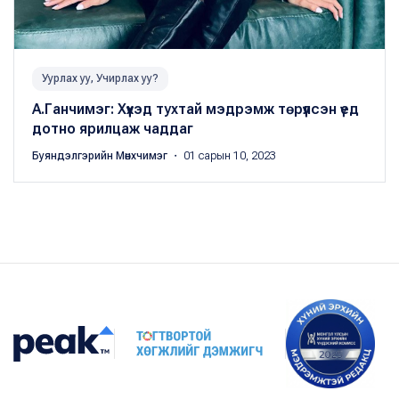
Уурлах уу, Учирлах уу?
А.Ганчимэг: Хүүхэд тухтай мэдрэмж төрүүлсэн үед
дотно ярилцаж чаддаг
Буяндэлгэрийн Мөнхчимэг
・ 01 сарын 10, 2023