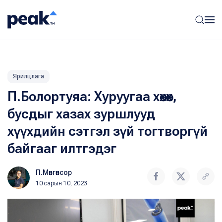
Ярилцлага
П.Болортуяа: Хуруугаа хөхөх,
бусдыг хазах зуршлууд
хүүхдийн сэтгэл зүй тогтворгүй
байгааг илтгэдэг
П.Мөнгөнсор
10 сарын 10, 2023