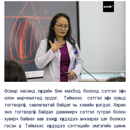
Өсвөр насанд хүүхдийн бие махбод болоод сэтгэл зүйн
олон өөрчлөлтөд ордог. Тиймээс сэтгэл зүйн хувьд
тогтворгүй, савлагаатай байдаг нь хэвийн үзэгдэл. Харин
энэ тогтворгүй байдал даамжирч сэтгэл гутрал болон
хувирч байвал аав ээжүүд хүүхдэдээ анхаарах цаг болжээ
гэсэн үг. Тиймээс хүүхдэдээ сэтгэцийн эмгэгийн шинж