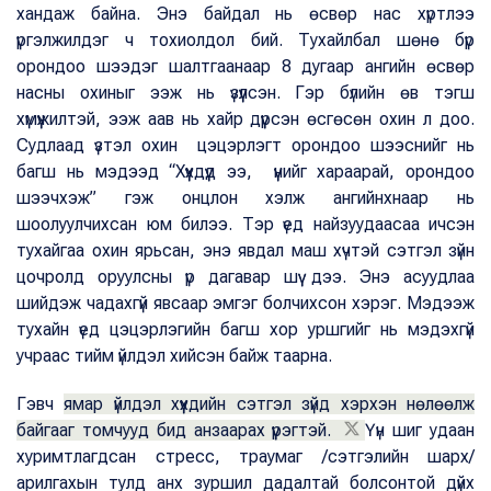
хандаж байна. Энэ байдал нь өсвөр нас хүртлээ
үргэлжилдэг ч тохиолдол бий. Тухайлбал шөнө бүр
орондоо шээдэг шалтгаанаар 8 дугаар ангийн өсвөр
насны охиныг ээж нь үзүүлсэн. Гэр бүлийн өв тэгш
хүмүүжилтэй, ээж аав нь хайр дүүрсэн өсгөсөн охин л доо.
Судлаад үзтэл охин цэцэрлэгт орондоо шээснийг нь
багш нь мэдээд “Хүүхдүүд ээ, үүнийг хараарай, орондоо
шээчхэж” гэж онцлон хэлж ангийнхнаар нь
шоолуулчихсан юм билээ. Тэр үед найзуудаасаа ичсэн
тухайгаа охин ярьсан, энэ явдал маш хүчтэй сэтгэл зүйн
цочролд оруулсны үр дагавар шүү дээ. Энэ асуудлаа
шийдэж чадахгүй явсаар эмгэг болчихсон хэрэг. Мэдээж
тухайн үед цэцэрлэгийн багш хор уршгийг нь мэдэхгүй
учраас тийм үйлдэл хийсэн байж таарна.
Гэвч
ямар үйлдэл хүүхдийн сэтгэл зүйд хэрхэн нөлөөлж
байгааг томчууд бид анзаарах үүрэгтэй.
Үүн шиг удаан
хуримтлагдсан стресс, траумаг /сэтгэлийн шарх/
арилгахын тулд анх зуршил дадалтай болсонтой дүйх