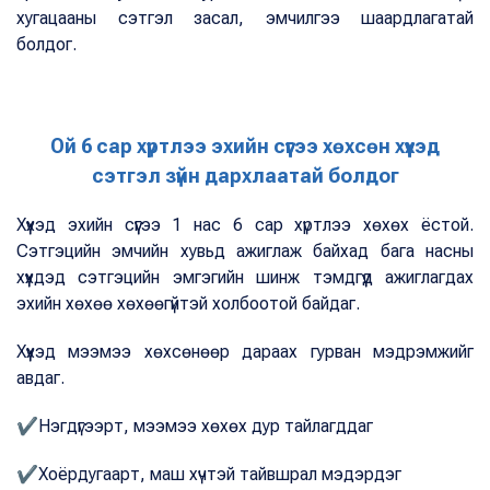
хугацааны сэтгэл засал, эмчилгээ шаардлагатай
болдог.
Ой 6 сар хүртлээ эхийн сүүгээ хөхсөн хүүхэд
сэтгэл зүйн дархлаатай болдог
Хүүхэд эхийн сүүгээ 1 нас 6 сар хүртлээ хөхөх ёстой.
Сэтгэцийн эмчийн хувьд ажиглаж байхад бага насны
хүүхдэд сэтгэцийн эмгэгийн шинж тэмдгүүд ажиглагдах
эхийн хөхөө хөхөөгүйтэй холбоотой байдаг.
Хүүхэд мээмээ хөхсөнөөр дараах гурван мэдрэмжийг
авдаг.
✔Нэгдүгээрт, мээмээ хөхөх дур тайлагддаг
✔Хоёрдугаарт, маш хүчтэй тайвшрал мэдэрдэг