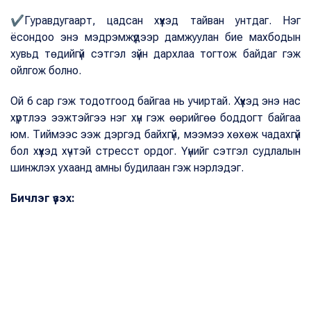
✔Гуравдугаарт, цадсан хүүхэд тайван унтдаг. Нэг
ёсондоо энэ мэдрэмжүүдээр дамжуулан бие махбодын
хувьд төдийгүй сэтгэл зүйн дархлаа тогтож байдаг гэж
ойлгож болно.
Ой 6 сар гэж тодотгоод байгаа нь учиртай. Хүүхэд энэ нас
хүртлээ ээжтэйгээ нэг хүн гэж өөрийгөө боддогт байгаа
юм. Тиймээс ээж дэргэд байхгүй, мээмээ хөхөж чадахгүй
бол хүүхэд хүчтэй стресст ордог. Үүнийг сэтгэл судлалын
шинжлэх ухаанд амны будилаан гэж нэрлэдэг.
Бичлэг үзэх: