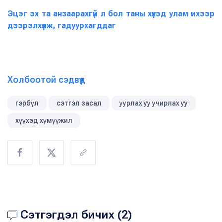
Эцэг эх та анзаарахгүй л бол таны хүүхэд улам ихээр
дээрэлхүүлж, гадуурхагддаг
Холбоотой сэдвүүд
гэрбүл
сэтгэл засал
уурлах уу учирлах уу
хүүхэд хүмүүжил
Сэтгэгдэл бичих (2)