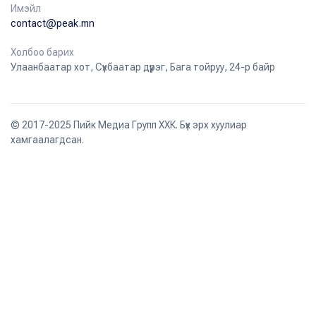
Имэйл
contact@peak.mn
Холбоо барих
Улаанбаатар хот, Сүхбаатар дүүрэг, Бага тойруу, 24-р байр
© 2017-2025 Пийк Медиа Групп ХХК. Бүх эрх хуулиар
хамгаалагдсан.