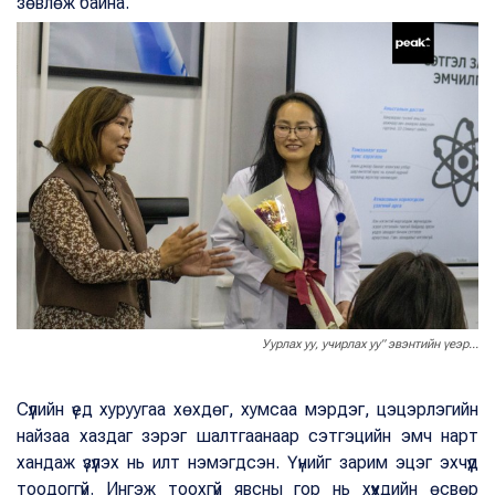
зөвлөж байна.
Уурлах уу, учирлах уу” эвэнтийн үеэр...
Сүүлийн үед хуруугаа хөхдөг, хумсаа мэрдэг, цэцэрлэгийн
найзаа хаздаг зэрэг шалтгаанаар сэтгэцийн эмч нарт
хандаж үзүүлэх нь илт нэмэгдсэн. Үүнийг зарим эцэг эхчүүд
тоодоггүй. Ингэж тоохгүй явсны гор нь хүүхдийн өсвөр