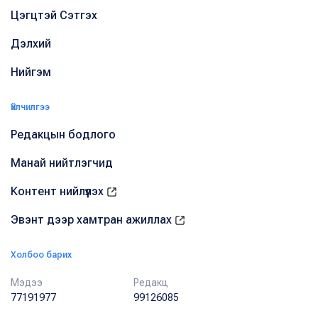
Цэгцтэй Сэтгэх
Дэлхий
Нийгэм
Үйлчилгээ
Редакцын бодлого
Манай нийтлэгчид
Контент нийлүүлэх
Эвэнт дээр хамтран ажиллах
Холбоо барих
Мэдээ
Редакц
77191977
99126085