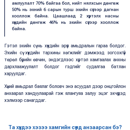
амлуулалт 70% байгаа бол, нийт нялхсын дөнгөж
50% нь эхний 6 сарын турш эхийн сүүгээр дагнан
хооллож байна. Цаашлаад 2 хүртэлх насны
хүүхдийн дөнгөж 46% нь эхийн сүүгээр хооллож
байна.
Гэтэл эхийн сүү нь хүүхдийн эрүүл амьдралын гараа болдог.
Эхийн сүү хүүхдийн тархины хөгжлийг дэмжээд зогсохгүй
төрөл бүрийн өвчин, эндэгдлээс хүртэл хамгаалах анхны
дархлаажуулалт болдог гэдгийг судалгаа батлан
харуулдаг.
Хүний амьдрал баялаг боловч энэ асуудал дээр онцгойлон
анхаарал хандуулаарай гэж ялангуяа залуу эцэг эхчүүдэд
хэлмээр санагддаг.
Та хүүхдээ хэзээ хамгийн сүүлд анзаарсан бэ?