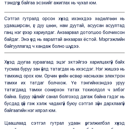
тэмдгүүд байгаа эсэхийг ажиглах нь чухал юм.
Сэтгэл гутралд орсон хүүхэд ихэнхдээ хөдөлгөөн нь
удааширсан, үг дуу цөөн, нам дуутай, асуусан асуултад
ганц нэг үгээр хариулдаг. Анзаарвал дотогшоо болчихсон
байдаг. Энэ үед нь яаралтай анхаарах ёстой. Мэргэжлийн
байгууллагад ч хандаж болно шүү дээ.
Хүүхэд дуугаа хураагаад эцэг эхтэйгээ харилцахгүй байх
тусмаа буруу зан үйлд татагдах нь ихэсдэг. Нэг жишээ нь
тамхинд орох юм. Орчин үеийн өсвөр насныхан электрон
тамхи их татдаг болчхож. Үе тэнгийнхэндээ уруу
татагдаад тамхи сонирхон татах тохиолдол ч элбэг
байна. Буруу зүйлийг санал болгоход дагаж байна гэдэг нь
бусдад үгүй гэж хэлж чадахгүй буюу сэтгэл зүйн дархлаагүй
байгаагийн нэг илрэл юм.
Цаашлаад сэтгэл гутрал удаан үргэлжилбэл хүүхэд