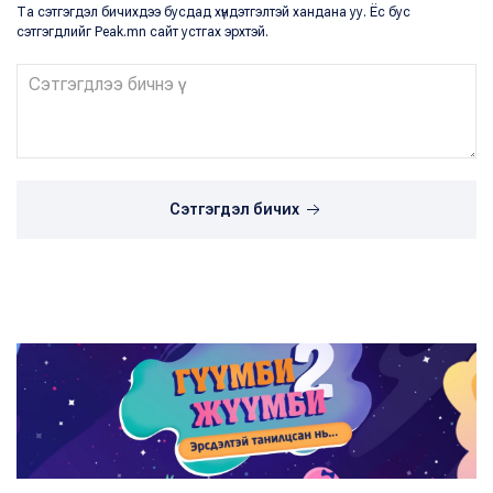
Та сэтгэгдэл бичихдээ бусдад хүндэтгэлтэй хандана уу. Ёс бус
сэтгэгдлийг Peak.mn сайт устгах эрхтэй.
Сэтгэгдэл бичих