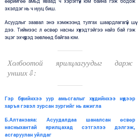
өөрийгөө амьд яваад ч хэрэггүй юм байна гэж бодож
эхэлдэг нь ч нууц биш.
Асуудлыг заавал энэ хэмжээнд тулгах шаардлагагүй шүү
дээ. Тиймээс л өсвөр насны хүүхэдтэйгээ найз бай гэж
эцэг эхчүүдэд зөвлөөд байгаа юм.
Холбоотой ярилцлагуудыг дарж
унших⇩:
Гэр бүлийнхээ уур амьсгалыг хүүхдийнхээ нүдээр
харъя гэвэл зурсан зургийг нь ажигла
Б.Алтанзаяа: Асуудалдаа шаналсан өсвөр
насныхантай ярилцахад сэтгэлээ дэлгэж,
асгаруулан уйлдаг