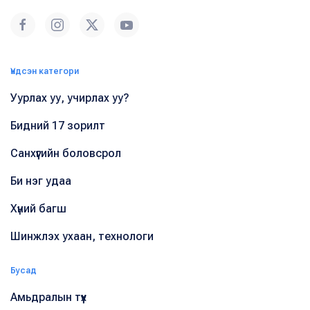
Үндсэн категори
Уурлах уу, учирлах уу?
Бидний 17 зорилт
Санхүүгийн боловсрол
Би нэг удаа
Хүний багш
Шинжлэх ухаан, технологи
Бусад
Амьдралын түүх