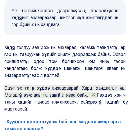
Үе тэнгийнхэндээ дээрэлхүүлсэн, дээрэлхүүлсэн
хүүхдүүдийг анзаарахаар нийтлэг зүйл ажиглагддаг нь
гэр бүлийнх нь хандлага.
Хүүхдүүд голдуу аав ээж нь анхаарал, халамж тавьдаггүй, ар
гэр нь тааруухан хүүхдийг онилж дээрэлхэж байна. Эсвэл
ярилцдаггүй, одоо том болчихсон юм чинь гэсэн
хандлагаас болж хүүхдүүдээ шаналж, шантарч явааг нь
анзаардаггүйгээс л үүдэлтэй.
Эцэг эх та үр хүүхдээ анзаараарай. Харц, хандлагыг нь.
Магадгүй ээж аав та завгүй л яваа байх.
Гэхдээ хэн ч
таны хүүхдийг танаас илүү анхаарч, хайхрахгүй гэдгийг бүү
мартаарай.
-Хүүхдээ дээрэлхүүлж байгааг мэдвэл ямар арга
хэмжээ авах вэ?