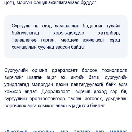
цогц, мэргэшсэн үйл ажиллагаанаас бүрддэг.
Сургууль нь хүүхэд хамгааллын бодлогыг тухайн
байгууллагад хэрэгжүүлэхдээ хөтөлбөр,
төлөвлөгөө гарган, мөрдөж ажиллахыг хүүхэд
хамгааллын хуулинд заасан байдаг.
Сургуулийн орчинд дээрэлхэлт болсон тохиолдолд
зөрчлийг шалган эцэг эх, ангийн багш, сургуулийн
удирдлагад мэдэгдэн дахин давтагдуулахгүй байх арга
хэмжээ авдаг. Дээрэлхлэлт, зөрчил үүсэхэд гэр бүл,
сургуулийн оролцоотойгоор таслан зогсоох, урьдчилан
сэргийлэх арга хэмжээ авах нь үр дүнтэй байдаг.
-Хүүхдүүд өөрсдөө энэ талаар хэр мэдлэг