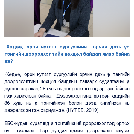
-Хөдөө, орон нутагт сургуулийн орчин дахь үе
тэнгийн дээрэлхэлтийн нөхцөл байдал ямар байна
вэ?
-Хөдөө, орон нутагт сургуулийн орчин дахь үе тэнгийн
дээрэлхэлтийн нөхцөл байдлын талаарх судалгааны үр
дүнгээс харахад 28 хувь нь дээрэлхэлтэнд өртөж байсан
гэж хариулсан байна. Дээрэлхэлтэнд өртсөн хүүхдүүдийн
86 хувь нь үе тэнгийнхэн болон дээд ангийнхан нь
дээрэлхсэн гэж хариулжээ. (НҮТББ, 2019)
ЕБС-иудын сурагчид үе тэнгийнхний дээрэлхэлтэд өртөх
нь түгээмэл. Тэр дундаа цахим дээрэлхэлт илүү их