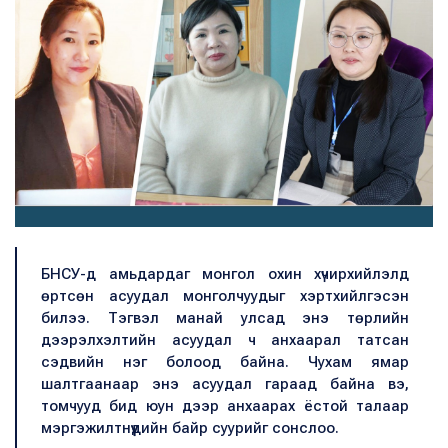
БНСУ-д амьдардаг монгол охин хүчирхийлэлд
өртсөн асуудал монголчуудыг хэртхийлгэсэн
билээ. Тэгвэл манай улсад энэ төрлийн
дээрэлхэлтийн асуудал ч анхаарал татсан
сэдвийн нэг болоод байна. Чухам ямар
шалтгаанаар энэ асуудал гараад байна вэ,
томчууд бид юун дээр анхаарах ёстой талаар
мэргэжилтнүүдийн байр суурийг сонслоо.