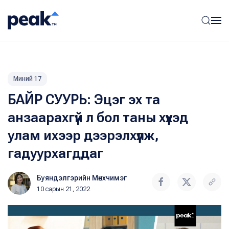
Миний 17
БАЙР СУУРЬ: Эцэг эх та
анзаарахгүй л бол таны хүүхэд
улам ихээр дээрэлхүүлж,
гадуурхагддаг
Буяндэлгэрийн Мөнхчимэг
10 сарын 21, 2022