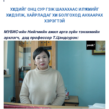
ХҮҮХДИЙГ ОНЦ СУР ГЭЖ ШАХАХААС ИЛҮҮ ХҮНИЙГ
ХҮНДЭЛЖ, ХАЙРЛАДАГ ХҮН БОЛГОХОД АНХААРАХ
ХЭРЭГТЭЙ
МУБИС-ийн Нийгмийн ажил арга зүйн тэнхимийн
эрхлэгч, дэд профессор Т.Цэндсүрэн: