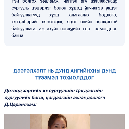
тэй болгох зөвлөмж, чиглэл өгч ажилласнаар
сургууль цэцэрлэг болон хүүхдэд үйлчилгээ үзүүлдэг
байгууллагууд хүүхэд хамгаалах бодлого,
хөтөлбөрийг хэрэгжүүлж, эцэг эхийн зөвлөлтэй
байгууллага, аж ахуйн нэгжүүдийн тоо нэмэгдсэн
байна.
ДЭЭРЭЛХЭЛТ НЬ ДУНД АНГИЙНХНЫ ДУНД
ТҮГЭЭМЭЛ ТОХИОЛДДОГ
Дотоод хэргийн их сургуулийн Цагдаагийн
сургуулийн багш, цагдаагийн ахлах дэслэгч
Д.Цэрэнлхам: