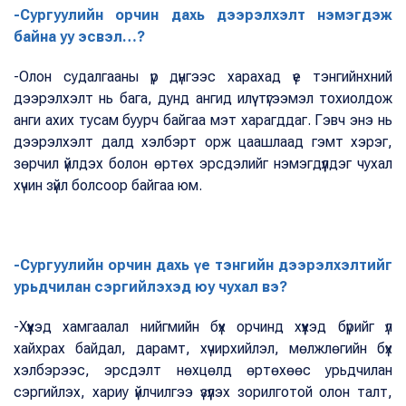
-Сургуулийн орчин дахь дээрэлхэлт нэмэгдэж
байна уу эсвэл…?
-Олон судалгааны үр дүнгээс харахад үе тэнгийнхний
дээрэлхэлт нь бага, дунд ангид илүү түгээмэл тохиолдож
анги ахих тусам буурч байгаа мэт харагддаг. Гэвч энэ нь
дээрэлхэлт далд хэлбэрт орж цаашлаад гэмт хэрэг,
зөрчил үйлдэх болон өртөх эрсдэлийг нэмэгдүүлдэг чухал
хүчин зүйл болсоор байгаа юм.
-Сургуулийн орчин дахь үе тэнгийн дээрэлхэлтийг
урьдчилан сэргийлэхэд юу чухал вэ?
-Хүүхэд хамгаалал нийгмийн бүх орчинд хүүхэд бүрийг үл
хайхрах байдал, дарамт, хүчирхийлэл, мөлжлөгийн бүх
хэлбэрээс, эрсдэлт нөхцөлд өртөхөөс урьдчилан
сэргийлэх, хариу үйлчилгээ үзүүлэх зорилготой олон талт,