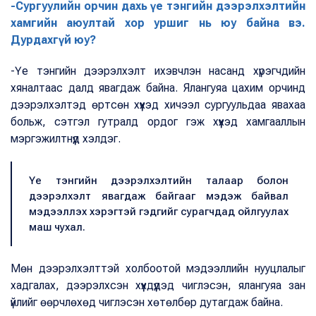
-Сургуулийн орчин дахь үе тэнгийн дээрэлхэлтийн
хамгийн аюултай хор уршиг нь юу байна вэ.
Дурдахгүй юу?
-Үе тэнгийн дээрэлхэлт ихэвчлэн насанд хүрэгчдийн
хяналтаас далд явагдаж байна. Ялангуяа цахим орчинд
дээрэлхэлтэд өртсөн хүүхэд хичээл сургуульдаа явахаа
больж, сэтгэл гутралд ордог гэж хүүхэд хамгааллын
мэргэжилтнүүд хэлдэг.
Үе тэнгийн дээрэлхэлтийн талаар болон
дээрэлхэлт явагдаж байгааг мэдэж байвал
мэдээллэх хэрэгтэй гэдгийг сурагчдад ойлгуулах
маш чухал.
Мөн дээрэлхэлттэй холбоотой мэдээллийн нууцлалыг
хадгалах, дээрэлхсэн хүүхдүүдэд чиглэсэн, ялангуяа зан
үйлийг өөрчлөхөд чиглэсэн хөтөлбөр дутагдаж байна.