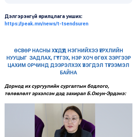
Дэлгэрэнгүй ярилцлага унших:
https://peak.mn/news/t-tsendsuren
ӨСВӨР НАСНЫ ХҮҮХДҮҮД НЭГНИЙХЭЭ ҮЕРХЛИЙН
НУУЦЫГ ЗАДЛАХ, ГҮТГЭХ, НЭР ХОЧ ӨГӨХ ЗЭРГЭЭР
ЦАХИМ ОРЧИНД ДЭЭРЭЛХЭХ ҮЗЭГДЭЛ ТҮГЭЭМЭЛ
БАЙНА
Дорнод их сургуулийн сургалтын бодлого,
төлөвлөлт эрхэлсэн дэд захирал Б.Оюун-Эрдэнэ: