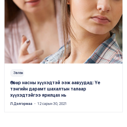
Зөвлөгөө
Өсвөр насны хүүхэдтэй ээж аавуудад: Yе
тэнгийн дарамт шахалтын талаар
хүүхэдтэйгээ ярилцах нь
Л.Дэлгэрмаа
・ 12 сарын 30, 2021