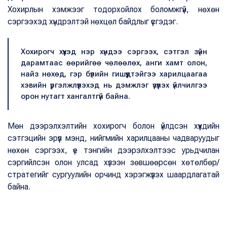
Хохирлын хэмжээг тодорхойлох боломжгүй, нөхөн
сэргээхэд хүндрэлтэй нөхцөл байдлыг үүсгэдэг.
Хохирогч хүүхэд нэр хүндээ сэргээх, сэтгэл зүйн
дарамтаас өөрийгөө чөлөөлөх, анги хамт олон,
найз нөхөд, гэр бүлийн гишүүдтэйгээ харилцаагаа
хэвийн үргэлжлүүлэхэд нь дэмжлэг үзүүлэх үйлчилгээ
орон нутагт хангалтгүй байна.
Мөн дээрэлхэлтийн хохирогч болон үйлдсэн хүүхдийн
сэтгэцийн эрүүл мэнд, нийгмийн харилцааны чадваруудыг
нөхөн сэргээх, үе тэнгийн дээрэлхэлтээс урьдчилан
сэргийлсэн олон улсад хүлээн зөвшөөрсөн хөтөлбөр/
стратегийг сургуулийн орчинд хэрэгжүүлэх шаардлагатай
байна.