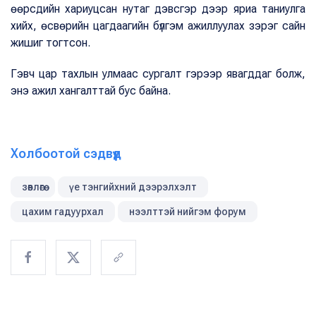
өөрсдийн хариуцсан нутаг дэвсгэр дээр яриа таниулга
хийх, өсвөрийн цагдаагийн бүлгэм ажиллуулах зэрэг сайн
жишиг тогтсон.
Гэвч цар тахлын улмаас сургалт гэрээр явагддаг болж,
энэ ажил хангалттай бус байна.
Холбоотой сэдвүүд
зөвлөгөө
үе тэнгийхний дээрэлхэлт
цахим гадуурхал
нээлттэй нийгэм форум