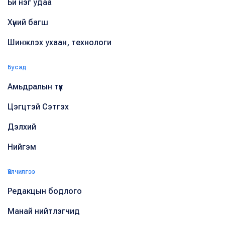
Би нэг удаа
Хүний багш
Шинжлэх ухаан, технологи
Бусад
Амьдралын түүх
Цэгцтэй Сэтгэх
Дэлхий
Нийгэм
Үйлчилгээ
Редакцын бодлого
Манай нийтлэгчид