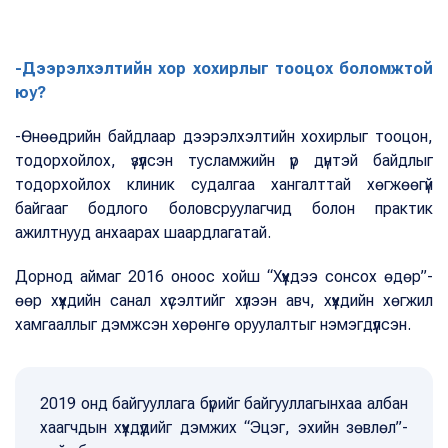
-Дээрэлхэлтийн хор хохирлыг тооцох боломжтой
юу?
-Өнөөдрийн байдлаар дээрэлхэлтийн хохирлыг тооцон,
тодорхойлох, үзүүлсэн тусламжийн үр дүнтэй байдлыг
тодорхойлох клиник судалгаа хангалттай хөгжөөгүй
байгааг бодлого боловсруулагчид болон практик
ажилтнууд анхаарах шаардлагатай.
Дорнод аймаг 2016 оноос хойш “Хүүхдээ сонсох өдөр”-
өөр хүүхдийн санал хүсэлтийг хүлээн авч, хүүхдийн хөгжил
хамгааллыг дэмжсэн хөрөнгө оруулалтыг нэмэгдүүлсэн.
2019 онд байгууллага бүрийг байгууллагынхаа албан
хаагчдын хүүхдүүдийг дэмжих “Эцэг, эхийн зөвлөл”-