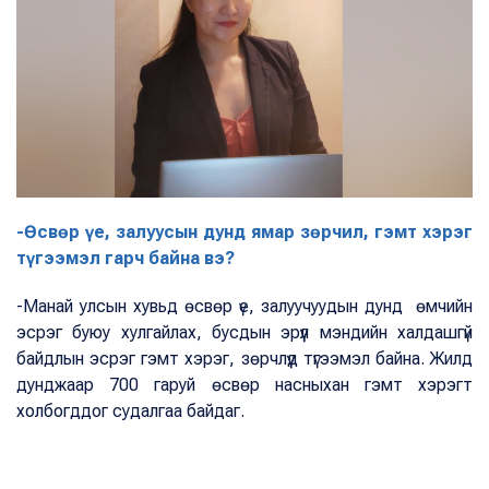
-Өсвөр үе, залуусын дунд ямар зөрчил, гэмт хэрэг
түгээмэл гарч байна вэ?
-Манай улсын хувьд өсвөр үе, залуучуудын дунд өмчийн
эсрэг буюу хулгайлах, бусдын эрүүл мэндийн халдашгүй
байдлын эсрэг гэмт хэрэг, зөрчлүүд түгээмэл байна. Жилд
дунджаар 700 гаруй өсвөр насныхан гэмт хэрэгт
холбогддог судалгаа байдаг.