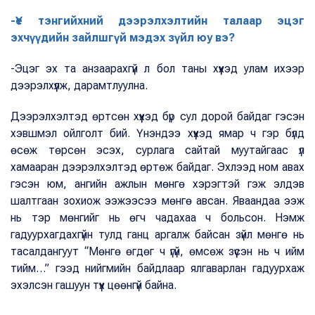
-Үе тэнгийхний дээрэлхэлтийн талаар эцэг
эхчүүдийн зайлшгүй мэдэх зүйл юу вэ?
-Эцэг эх та анзаарахгүй л бол таны хүүхэд улам ихээр
дээрэлхүүлж, дарамтлуулна.
Дээрэлхэлтэд өртсөн хүүхэд бүр сул дорой байдаг гэсэн
хэвшмэл ойлголт бий. Үнэндээ хүүхэд ямар ч гэр бүлд
өсөж төрсөн эсэх, сурлага сайтай муутайгаас үл
хамааран дээрэлхэлтэд өртөж байдаг. Эхлээд ном авах
гэсэн юм, ангийн ажлын мөнгө хэрэгтэй гэж элдэв
шалтгаан зохиож ээжээсээ мөнгө авсан. Яваандаа ээж
нь тэр мөнгийг нь өгч чадахаа ч больсон. Нэмж
гадуурхагдахгүйн тулд ганц аргалж байсан зүйл мөнгө нь
тасалдангуут “Мөнгө өгдөг ч үгүй, өмсөж зүүсэн нь ч ийм
тийм…” гээд нийгмийн байдлаар ялгаварлан гадуурхаж
эхэлсэн гашуун түүх цөөнгүй байна.