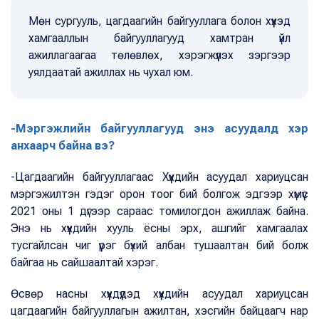
Мөн сургууль, цагдаагийн байгууллага болон хүүхэд
хамгааллын байгууллагууд хамтран үйл
ажиллагаагаа төлөвлөх, хэрэгжүүлэх зэргээр
уялдаатай ажиллах нь чухал юм.
-Мэргэжлийн байгууллагууд энэ асуудалд хэр
анхаарч байна вэ?
-Цагдаагийн байгууллагаас Хүүхдийн асуудал хариуцсан
мэргэжилтэн гэдэг орон тоог бий болгож эдгээр хүмүүс
2021 оны 1 дүгээр сараас томилогдон ажиллаж байна.
Энэ нь хүүхдийн хууль ёсны эрх, ашгийг хамгаалах
тусгайлсан чиг үүрэг бүхий албан тушаалтан бий болж
байгаа нь сайшаалтай хэрэг.
Өсвөр насны хүүхдүүдэд хүүхдийн асуудал хариуцсан
цагдаагийн байгууллагын ажилтан, хэсгийн байцаагч нар