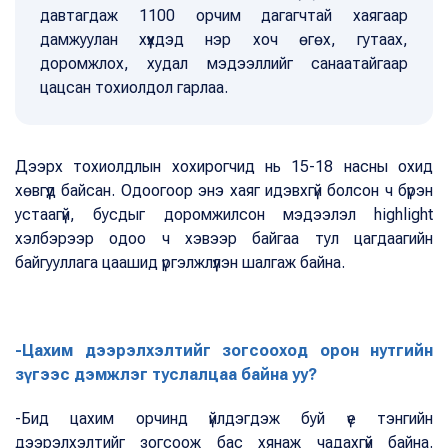
давтагдаж 1100 орчим дагагчтай хаягаар
дамжуулан хүүхдэд нэр хоч өгөх, гутаах,
доромжлох, худал мэдээллийг санаатайгаар
цацсан тохиолдол гарлаа.
Дээрх тохиолдлын хохирогчид нь 15-18 насны охид
хөвгүүд байсан. Одоогоор энэ хаяг идэвхгүй болсон ч бүрэн
устаагүй, бусдыг доромжилсон мэдээлэл highlight
хэлбэрээр одоо ч хэвээр байгаа тул цагдаагийн
байгууллага цаашид үргэлжлүүлэн шалгаж байна.
-Цахим дээрэлхэлтийг зогсооход орон нутгийн
зүгээс дэмжлэг туслалцаа байна уу?
-Бид цахим орчинд үйлдэгдэж буй үе тэнгийн
дээрэлхэлтийг зогсоож бас хянаж чадахгүй байна.