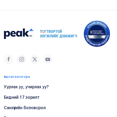
Үндсэн категори
Уурлах уу, учирлах уу?
Бидний 17 зорилт
Санхүүгийн боловсрол