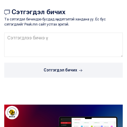
Сэтгэгдэл бичих
Та сэтгэгдэл бичихдээ бусдад хүндэтгэлтэй хандана уу. Ёс бус
сэтгэгдлийг Peak.mn сайт устгах эрхтэй.
Сэтгэгдэл бичих