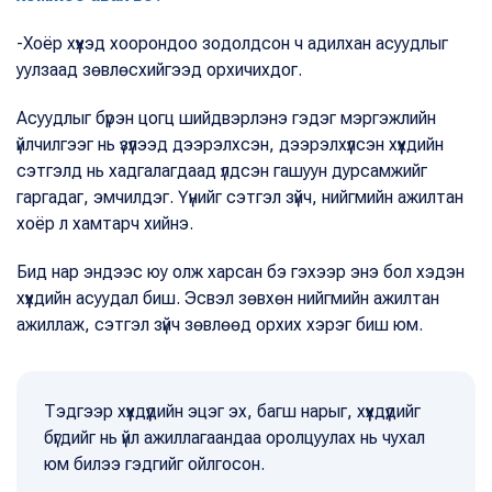
-Хоёр хүүхэд хоорондоо зодолдсон ч адилхан асуудлыг
уулзаад зөвлөсхийгээд орхичихдог.
Асуудлыг бүрэн цогц шийдвэрлэнэ гэдэг мэргэжлийн
үйлчилгээг нь үзүүлээд дээрэлхсэн, дээрэлхүүлсэн хүүхдийн
сэтгэлд нь хадгалагдаад үлдсэн гашуун дурсамжийг
гаргадаг, эмчилдэг. Үүнийг сэтгэл зүйч, нийгмийн ажилтан
хоёр л хамтарч хийнэ.
Бид нар эндээс юу олж харсан бэ гэхээр энэ бол хэдэн
хүүхдийн асуудал биш. Эсвэл зөвхөн нийгмийн ажилтан
ажиллаж, сэтгэл зүйч зөвлөөд орхих хэрэг биш юм.
Тэдгээр хүүхдүүдийн эцэг эх, багш нарыг, хүүхдүүдийг
бүгдийг нь үйл ажиллагаандаа оролцуулах нь чухал
юм билээ гэдгийг ойлгосон.