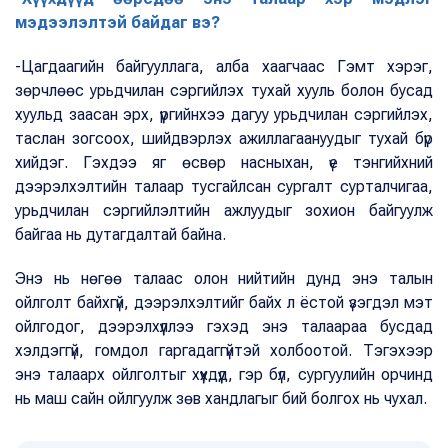
мэдээлэлтэй байдаг вэ?
-Цагдаагийн байгууллага, алба хаагчаас Гэмт хэрэг,
зөрчлөөс урьдчилан сэргийлэх тухай хууль болон бусад
хуульд заасан эрх, үүргийнхээ дагуу урьдчилан сэргийлэх,
таслан зогсоох, шийдвэрлэх ажиллагаануудыг тухай бүр
хийдэг. Гэхдээ яг өсвөр насныхан, үе тэнгийхний
дээрэлхэлтийн талаар тусгайлсан сургалт сурталчигаа,
урьдчилан сэргийлэлтийн ажлуудыг зохион байгуулж
байгаа нь дутагдалтай байна.
Энэ нь нөгөө талаас олон нийтийн дунд энэ талын
ойлголт байхгүй, дээрэлхэлтийг байх л ёстой үзэгдэл мэт
ойлгодог, дээрэлхүүллээ гэхэд энэ талаараа бусдад
хэлдэггүй, гомдол гаргадаггүйтэй холбоотой. Тэгэхээр
энэ талаарх ойлголтыг хүүхдүүд, гэр бүл, сургуулийн орчинд
нь маш сайн ойлгуулж зөв хандлагыг бий болгох нь чухал.