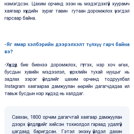
нэмэгдсэн. Цахим орчинд эзэн нь мэдэгдэхгүй хуурамч
хаягаар хүүхдийн зураг тавин гутаан доромжлох үзэгдэл
гарсаар байна.
-Яг ямар хэлбэрийн дээрэлхэлт түлхүү гарч байна
вэ?
-Хүүхдүүд бие биенээ доромжлох, гүтгэх, нэр хоч өгөх,
бусдын хувийн мэдээлэл, үерхлийн тухай нууцыг нь
задлах зэрэг үйлдлийг цахим орчинд тодруулбал
Instagram хаягаараа дамжуулан өөрийн дагагчдадаа ил
тавьж бусдын нэр хүндэд нь халддаг.
Саяхан, 1800 орчим дагагчтай хаягаар дамжуулан
дээрх үйлдлүүдийг хийсэн тохиолдол гараад удалгүй
цагдаад баригдсан. Гэтэл энэхүү үйлдэл дахин