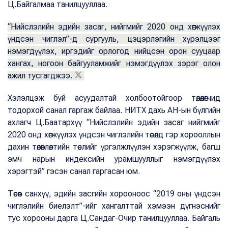
Ц.Байгалмаа танилцууллаа.
“Нийслэлийн эдийн засаг, нийгмийг 2020 онд хөгжүүлэх
үндсэн чиглэл”-д сургууль, цэцэрлэгийн хүрэлцээг
нэмэгдүүлэх, иргэдийг орлогод нийцсэн орон сууцаар
хангах, ногоон байгууламжийг нэмэгдүүлэх зэрэг олон
ажил тусгагджээ.
Хэлэлцэж буй асуудалтай холбоотойгоор төлөөлөгчид
тодорхой санал гаргаж байлаа. НИТХ дахь АН-ын бүлгийн
ахлагч Ц.Баатархүү “Нийслэлийн эдийн засаг нийгмийг
2020 онд хөгжүүлэх үндсэн чиглэлийн төсөлд гэр хорооллын
дахин төлөвлөлтийн төслийг үргэлжлүүлэн хэрэгжүүлж, багш
эмч нарын индексийн урамшууллыг нэмэгдүүлэх
хэрэгтэй” гэсэн санал гаргасан юм.
Төсөв санхүү, эдийн засгийн хорооноос “2019 оны үндсэн
чиглэлийн биелэлт”-ийг хангалттай хэмээн дүгнэснийг
тус хорооны дарга Ц.Сандаг-Очир танилцууллаа. Байгаль