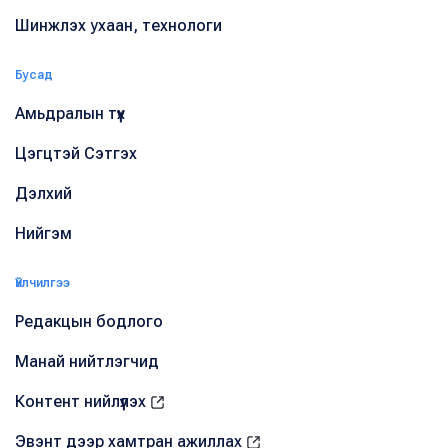
Шинжлэх ухаан, технологи
Бусад
Амьдралын түүх
Цэгцтэй Сэтгэх
Дэлхий
Нийгэм
Үйлчилгээ
Редакцын бодлого
Манай нийтлэгчид
Контент нийлүүлэх
Эвэнт дээр хамтран ажиллах