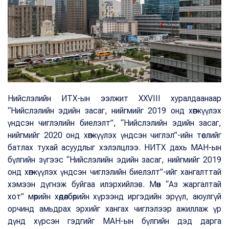
Нийслэлийн ИТХ-ын ээлжит XXVIII хуралдаанаар
“Нийслэлийн эдийн засаг, нийгмийг 2019 онд хөгжүүлэх
үндсэн чиглэлийн биелэлт”, “Нийслэлийн эдийн засаг,
нийгмийг 2020 онд хөгжүүлэх үндсэн чиглэл”-ийн төслийг
батлах тухай асуудлыг хэлэлцлээ. НИТХ дахь МАН-ын
бүлгийн зүгээс “Нийслэлийн эдийн засаг, нийгмийг 2019
онд хөгжүүлэх үндсэн чиглэлийн биелэлт”-ийг хангалттай
хэмээн дүгнэж буйгаа илэрхийлэв. Мөн “Аз жаргалтай
хот” мөрийн хөдөлбөрийн хүрээнд иргэдийн эрүүл, аюулгүй
орчинд амьдрах эрхийг хангах чиглэлээр ажиллаж үр
дүнд хүрсэн гэдгийг МАН-ын бүлгийн дэд дарга