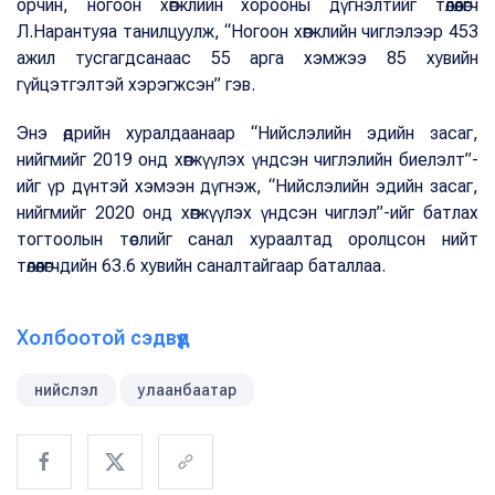
орчин, ногоон хөгжлийн хорооны дүгнэлтийг төлөөлөгч
Л.Нарантуяа танилцуулж, “Ногоон хөгжлийн чиглэлээр 453
ажил тусгагдсанаас 55 арга хэмжээ 85 хувийн
гүйцэтгэлтэй хэрэгжсэн” гэв.
Энэ өдрийн хуралдаанаар “Нийслэлийн эдийн засаг,
нийгмийг 2019 онд хөгжүүлэх үндсэн чиглэлийн биелэлт”-
ийг үр дүнтэй хэмээн дүгнэж, “Нийслэлийн эдийн засаг,
нийгмийг 2020 онд хөгжүүлэх үндсэн чиглэл”-ийг батлах
тогтоолын төслийг санал хураалтад оролцсон нийт
төлөөлөгчдийн 63.6 хувийн саналтайгаар баталлаа.
Холбоотой сэдвүүд
нийслэл
улаанбаатар