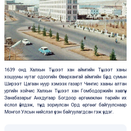
1639 онд Халхын Түшээт хан аймгийн Түшээт ханы
хошууны нутаг одоогийн Өвөрхангай аймгийн Бүрд сумын
Ширээт Цагаан нуур хэмээх газарт Чингис хааны алтан
ургийн хойчис Халхын Түшээт хан Гомбодоржийн хөвгүүн
Занабазарыг Анхдугаар Богдоор өргөмжлөн төрийн их
ёслол үйлдэж, түүнд зориулсан Орд өргөөг байгуулснаар
Монгол Улсын нийслэл үүсэн байгуулагдсан гэж үздэг.