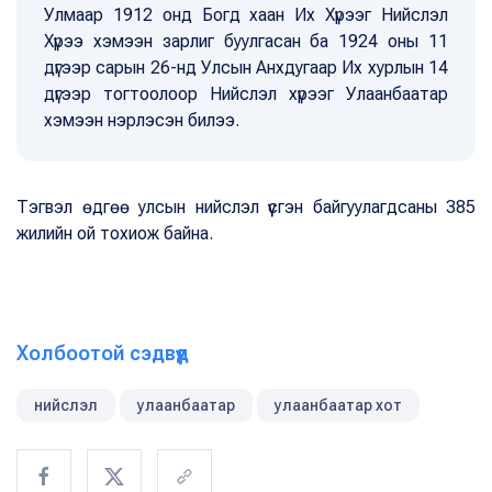
Улмаар 1912 онд Богд хаан Их Хүрээг Нийслэл
Хүрээ хэмээн зарлиг буулгасан ба 1924 оны 11
дүгээр сарын 26-нд Улсын Анхдугаар Их хурлын 14
дүгээр тогтоолоор Нийслэл хүрээг Улаанбаатар
хэмээн нэрлэсэн билээ.
Тэгвэл өдгөө улсын нийслэл үүсгэн байгуулагдсаны 385
жилийн ой тохиож байна.
Холбоотой сэдвүүд
нийслэл
улаанбаатар
улаанбаатар хот