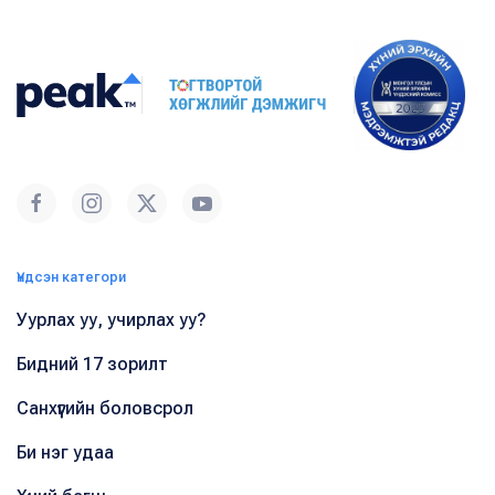
Үндсэн категори
Уурлах уу, учирлах уу?
Бидний 17 зорилт
Санхүүгийн боловсрол
Би нэг удаа