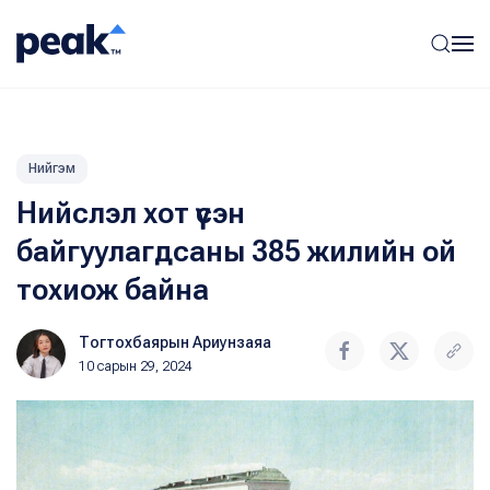
Нийгэм
Нийслэл хот үүсэн
байгуулагдсаны 385 жилийн ой
тохиож байна
Тогтохбаярын Ариунзаяа
10 сарын 29, 2024