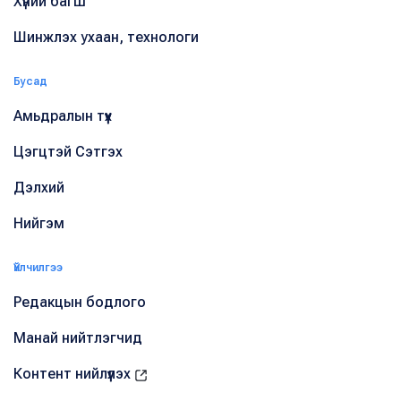
Хүний багш
Шинжлэх ухаан, технологи
Бусад
Амьдралын түүх
Цэгцтэй Сэтгэх
Дэлхий
Нийгэм
Үйлчилгээ
Редакцын бодлого
Манай нийтлэгчид
Контент нийлүүлэх