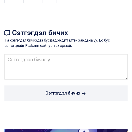
Сэтгэгдэл бичих
Та сэтгэгдэл бичихдээ бусдад хүндэтгэлтэй хандана уу. Ёс бус
сэтгэгдлийг Peak.mn сайт устгах эрхтэй.
Сэтгэгдэл бичих