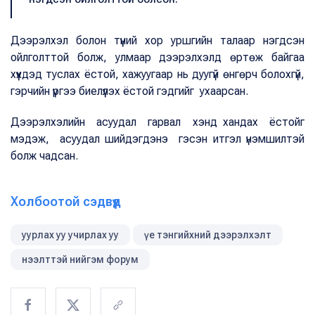
Дээрэлхэл болон түүний хор уршгийн талаар нэгдсэн
ойлголттой болж, улмаар дээрэлхэлд өртөж байгаа
хүүхдэд туслах ёстой, хажуугаар нь дуугүй өнгөрч болохгүй,
гэрчийн үүргээ биелүүлэх ёстой гэдгийг ухаарсан.
Дээрэлхэлийн асуудал гарвал хэнд хандах ёстойг
мэдэж, асуудал шийдэгдэнэ гэсэн итгэл үнэмшилтэй
болж чадсан.
Холбоотой сэдвүүд
уурлах уу учирлах уу
үе тэнгийхний дээрэлхэлт
нээлттэй нийгэм форум