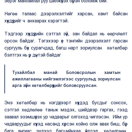
эерэг манлайлал руу шилжүүлэх бүрэн боломж бий.
Нөгөө талаас дээрэлхэлтийг харсан, хамт байсан
хүүхдүүдийг ч анхаарах хэрэгтэй.
Тэдгээр хүүхдүүдийн сэтгэл зүй, зан байдал нь өөрчлөлт
орсон байдаг. Тэгэхээр үе тэнгийн дээрэлхэлт гарсан
сургууль бүх сурагчдад, багш нарт зориулсан хөтөлбөр
бэлтгэх нь үр дүнтэй байдаг
Тухайлбал манай Боловсролын хамтын
ажиллагааны нийгэмлэгээс сургуульд зориулсан
арга зүйн хөтөлбөрүүдийг боловсруулсан.
Энэ хөтөлбөр нь нэгдүгээрт хүүхдэд бусдыг сонсох,
сэтгэл хөдлөлөө таньж мэдэх, шийдвэр гаргах, гээд
заавал эзэмшүүлэх ур чадварыг олгоход чиглэсэн. Ийм ур
чадваруудыг хүүхэд насанд хүрсэн хойно олж авах биш, бүр
бага ангиас эхлээд багшийнхаа үйлдэл, хөдөлгөөн,