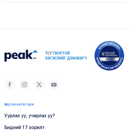
Үндсэн категори
Уурлах уу, учирлах уу?
Бидний 17 зорилт