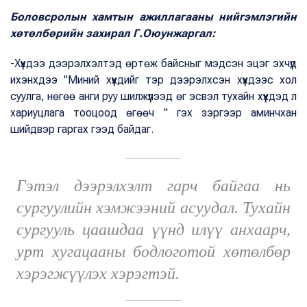
Боловсролын хамтын ажиллагааны нийгэмлэгийн
хөтөлбөрийн захирал Г.Оюунжаргал:
-Хүүхдээ дээрэлхэлтэд өртөж байсныг мэдсэн эцэг эхчүүд
ихэнхдээ "Миний хүүхдийг тэр дээрэлхсэн хүүхдээс хол
суулга, нөгөө анги руу шилжүүлээд өг эсвэл тухайн хүүхдэд л
хариуцлага тооцоод өгөөч " гэх зэргээр аминчхан
шийдвэр гаргах гээд байдаг.
Гэтэл дээрэлхэлт гарч байгаа нь
сургуулийн хэмжээний асуудал. Тухайн
сургууль цаашдаа үүнд илүү анхаарч,
урт хугацааны бодлоготой хөтөлбөр
хэрэгжүүлэх хэрэгтэй.