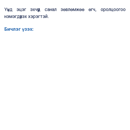
Үүнд эцэг эхчүүд санал зөвлөмжөө өгч, оролцоогоо
нэмэгдүүлэх хэрэгтэй.
Бичлэг үзэх: