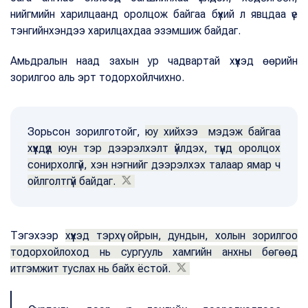
нийгмийн харилцаанд оролцож байгаа бүхий л явцдаа үе
тэнгийнхэндээ харилцахдаа эзэмшиж байдаг.
Амьдралын наад захын ур чадвартай хүүхэд өөрийн
зорилгоо аль эрт тодорхойлчихно.
Зорьсон зорилготойг,
юу хийхээ мэдэж байгаа
хүүхдүүд юун тэр дээрэлхэлт үйлдэх, түүнд оролцох
сонирхолгүй, хэн нэгнийг дээрэлхэх талаар ямар ч
ойлголтгүй байдаг.
Тэгэхээр
хүүхэд тэрхүү ойрын, дундын, холын зорилгоо
тодорхойлоход нь сургууль хамгийн анхны бөгөөд
итгэмжит туслах нь байх ёстой.