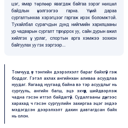
цэг, ямар төрлөөр явагдаж байгаа зэрэг нөхцөл
байдлын үнэлгээгээ гарна. Үүний дараа
сургалтынхаа хэрэгцээг гаргаж ирэх боломжтой.
Тухайлбал сурагчдын дунд нийгмийн харилцааны
ур чадварын сургалт түлхүү орох уу, сайн дурын ажил
хийлгэх үү, урлаг, спортын арга хэмжээ зохион
байгуулах уу гэх зэргээр...
Томчууд үе тэнгийн дээрэлхэлт бараг байхгүй гэж
боддог. Гэтэл ахлах ангийнхан аливаа асуудлаа
нуудаг. Яагаад нуугаад байна вэ тэр асуудлыг нь
сургууль, ангийн багш, эцэ эхчүүд шийдвэрлэж
чадна гэсэн итгэл байдаггүй. Судалгааны дүнгээс
харахад ч гэсэн сургуулийн захиргаа эцэг эхдээ
мэдэгдсэн дээрэлхэлт дахин давтагдсан байх
нь олон.