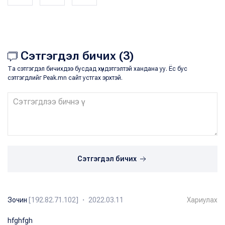
Сэтгэгдэл бичих (3)
Та сэтгэгдэл бичихдээ бусдад хүндэтгэлтэй хандана уу. Ёс бус
сэтгэгдлийг Peak.mn сайт устгах эрхтэй.
Сэтгэгдэл бичих
Зочин
[192.82.71.102] ・ 2022.03.11
Хариулах
hfghfgh