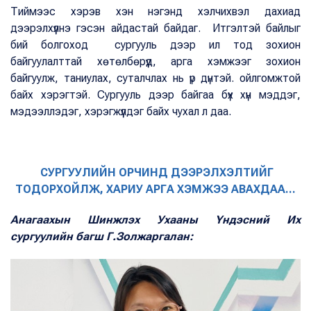
Тиймээс хэрэв хэн нэгэнд хэлчихвэл дахиад
дээрэлхүүлнэ гэсэн айдастай байдаг. Итгэлтэй байлыг
бий болгоход сургууль дээр ил тод зохион
байгуулалттай хөтөлбөрүүд, арга хэмжээг зохион
байгуулж, таниулах, суталчлах нь үр дүнтэй. ойлгомжтой
байх хэрэгтэй. Сургууль дээр байгаа бүх хүн мэддэг,
мэдээллэдэг, хэрэгжүүлдэг байх чухал л даа.
СУРГУУЛИЙН ОРЧИНД ДЭЭРЭЛХЭЛТИЙГ
ТОДОРХОЙЛЖ, ХАРИУ АРГА ХЭМЖЭЭ АВАХДАА...
Анагаахын Шинжлэх Ухааны Үндэсний Их
сургуулийн багш Г.Золжаргалан: