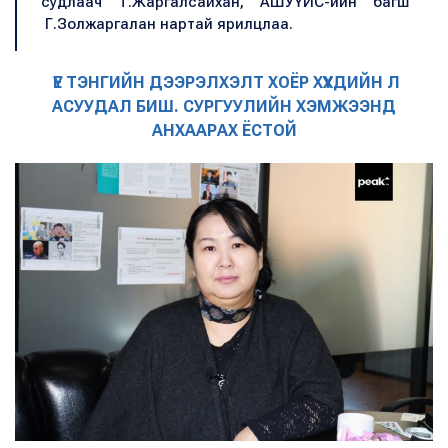
судлаач Т.Жаргалсайхан, АШУҮИС-ийн багш
Г.Золжаргалан нартай ярилцлаа.
ҮЕ ТЭНГИЙН ДЭЭРЭЛХЭЛТ ХОЁР ХҮҮХДИЙН Л
АСУУДАЛ БИШ. СУРГУУЛИЙН ХЭМЖЭЭНД
АНХААРАХ ЁСТОЙ