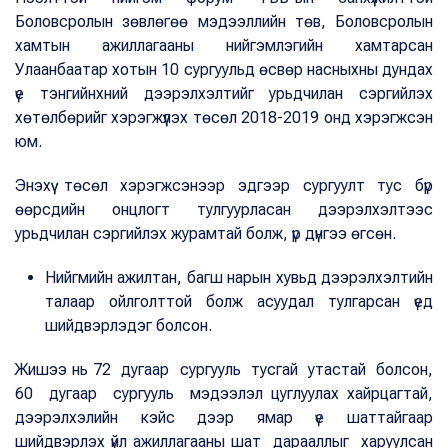
Боловсролын зөвлөгөө мэдээллийн төв, Боловсролын
хамтын ажиллагааны нийгэмлэгийн хамтарсан
Улаанбаатар хотын 10 сургуульд өсвөр насныхны дундах
үе тэнгийнхний дээрэлхэлтийг урьдчилан сэргийлэх
хөтөлбөрийг хэрэгжүүлэх төсөл 2018-2019 онд хэрэгжсэн
юм.
Энэхүү төсөл хэрэгжсэнээр эдгээр сургуулт тус бүр
өөрсдийн онцлогт тулгуурласан дээрэлхэлтээс
урьдчилан сэргийлэх журамтай болж, үр дүнгээ өгсөн.
Нийгмийн ажилтан, багш нарын хувьд дээрэлхэлтийн
талаар ойлголттой болж асуудал тулгарсан үед
шийдвэрлэдэг болсон.
Жишээ нь 72 дугаар сургууль тусгай утастай болсон,
60 дугаар сургууль мэдээлэл цуглуулах хайрцагтай,
дээрэлхэлийн кэйс дээр ямар үе шаттайгаар
шийдвэрлэх үйл ажиллагааны шат дарааллыг харуулсан