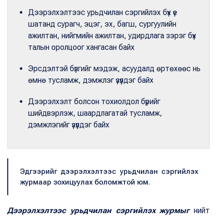
Дээрэлхэлтээс урьдчилан сэргийлэх бүх үе
шатанд сурагч, эцэг, эх, багш, сургуулийн
ажилтан, нийгмийн ажилтан, удирдлага зэрэг бүх
талын оролцоог хангасан байх
Эрсдэлтэй бүлгийг мэдэж, асуудалд өртөхөөс нь
өмнө тусламж, дэмжлэг үзүүлдэг байх
Дээрэлхэлт болсон тохиолдол бүрийг
шийдвэрлэж, шаардлагатай тусламж,
дэмжлэгийг үзүүлдэг байх
Эдгээрийг дээрэлхэлтээс урьдчилан сэргийлэх
журмаар зохицуулах боломжтой юм.
Дээрэлхэлтээс урьдчилан сэргийлэх журмыг
нийт