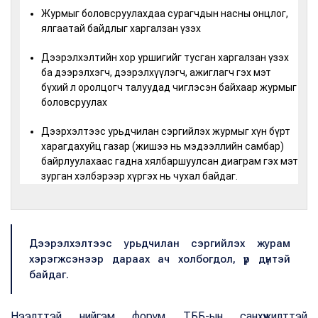
Журмыг боловсруулахдаа сурагчдын насны онцлог,
ялгаатай байдлыг харгалзан үзэх
Дээрэлхэлтийн хор уршигийг тусган харгалзан үзэх
ба дээрэлхэгч, дээрэлхүүлэгч, ажиглагч гэх мэт
бүхий л оролцогч талуудад чиглэсэн байхаар журмыг
боловсруулах
Дээрхэлтээс урьдчилан сэргийлэх журмыг хүн бүрт
харагдахуйц газар (жишээ нь мэдээллийн самбар)
байрлуулахаас гадна хялбаршуулсан диаграм гэх мэт
зурган хэлбэрээр хүргэх нь чухал байдаг.
Дээрэлхэлтээс урьдчилан сэргийлэх журам
хэрэгжсэнээр дараах ач холбогдол, үр дүнтэй
байдаг.
Нээлттэй нийгэм форум ТББ-ын санхүүжилттэй