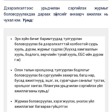
Дээрэлхэлтээс урьдчилан сэргийлэх журмыг
боловсруулахдаа дараах зүйлсийг анхаарч ажиллах нь
чухал юм.
Үүнд:
Эрх зүйн бичиг баримтуудад тулгуурлан
боловсруулах ба дээрэлхэлттэй холбоотой суурь
хууль, дүрэм, журмыг судлах (Хүүхэд хамгааллын
хууль, бодлого, зөрчлийн тухай хууль, ЕБС-ийн дүрэм
г.м)
Олон талын оролцоонд тулгуурлан бодлогыг
боловсруулах ба сургуулийн захиргаа, багш нар,
бусад ажилтнууд, эцэг, эх, сурагчдын саналыг тусгах,
оролцоог хангах /Ялангуяа урьдчилан сэргийлэх үйл
ажиллагааны хувьд/
Журмаа боловсруулах, хэрэгжүүлэх, үнэлэх үйл
ажиллагааг багаараа гүйцэтгэх