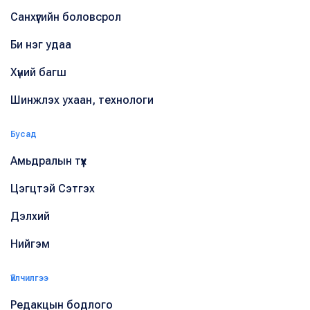
Санхүүгийн боловсрол
Би нэг удаа
Хүний багш
Шинжлэх ухаан, технологи
Бусад
Амьдралын түүх
Цэгцтэй Сэтгэх
Дэлхий
Нийгэм
Үйлчилгээ
Редакцын бодлого