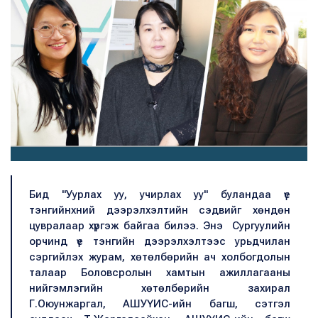
Бид "Уурлах уу, учирлах уу" буландаа үе
тэнгийнхний дээрэлхэлтийн сэдвийг хөндөн
цувралаар хүргэж байгаа билээ. Энэ Сургуулийн
орчинд үе тэнгийн дээрэлхэлтээс урьдчилан
сэргийлэх журам, хөтөлбөрийн ач холбогдолын
талаар Боловсролын хамтын ажиллагааны
нийгэмлэгийн хөтөлбөрийн захирал
Г.Оюунжаргал, АШУҮИС-ийн багш, сэтгэл