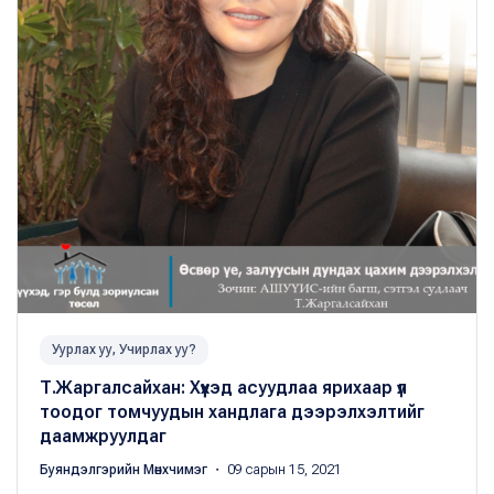
Уурлах уу, Учирлах уу?
Т.Жаргалсайхан: Хүүхэд асуудлаа ярихаар үл
тоодог томчуудын хандлага дээрэлхэлтийг
даамжруулдаг
Буяндэлгэрийн Мөнхчимэг
・ 09 сарын 15, 2021