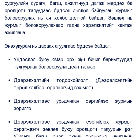
сургуулийн сурагч, багш, ажилтнууд дагаж мөрдөх ба
оролцогч талуудаас бүрдсэн зөвлөл байгуулан журмыг
боловсруулах нь ач холбогдолтой байдаг. Зөвлөл нь
журмыг боловсруулахаас гадна хэрэгжилтийг хангаж
ажиллана.
Энэхүү журам нь дараах агуулгаас бүрдсэн байдаг.
Үндэслэл буюу ямар эрх зүйн бичиг баримтуудад
тулгуурлан боловсруулагдсан талаар
Дээрэлхэлтийн тодорхойлолт (Дээрэлхэлтийн
төрөл хэлбэр, оролцогчид гэх мэт)
Дээрэлхэлтээс урьдчилан сэргийлэх журмын
зорилго
Дээрэлхэлтээс урьдчилан сэргийлэх журмыг
хэрэгжүүлэгч зөвлөл буюу оролцогч талуудын үүрэг
(Сурагч, багш, эцэг, эхийн төлөөлөл, нийгмийн