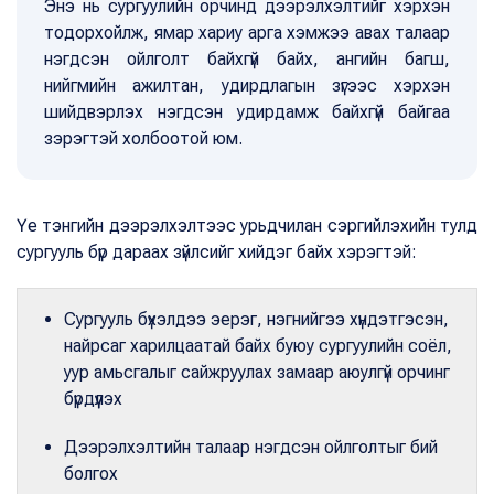
Энэ нь сургуулийн орчинд дээрэлхэлтийг хэрхэн
тодорхойлж, ямар хариу арга хэмжээ авах талаар
нэгдсэн ойлголт байхгүй байх, ангийн багш,
нийгмийн ажилтан, удирдлагын зүгээс хэрхэн
шийдвэрлэх нэгдсэн удирдамж байхгүй байгаа
зэрэгтэй холбоотой юм.
Үе тэнгийн дээрэлхэлтээс урьдчилан сэргийлэхийн тулд
сургууль бүр дараах зүйлсийг хийдэг байх хэрэгтэй:
Сургууль бүхэлдээ эерэг, нэгнийгээ хүндэтгэсэн,
найрсаг харилцаатай байх буюу сургуулийн соёл,
уур амьсгалыг сайжруулах замаар аюулгүй орчинг
бүрдүүлэх
Дээрэлхэлтийн талаар нэгдсэн ойлголтыг бий
болгох