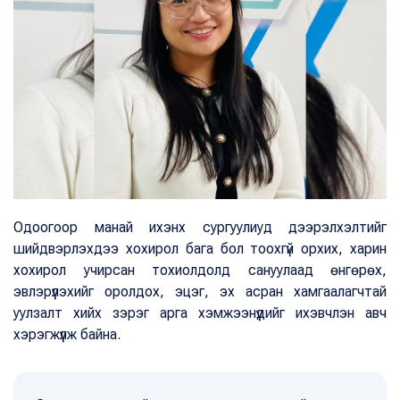
Одоогоор манай ихэнх сургуулиуд дээрэлхэлтийг
шийдвэрлэхдээ хохирол бага бол тоохгүй орхих, харин
хохирол учирсан тохиолдолд сануулаад өнгөрөх,
эвлэрүүлэхийг оролдох, эцэг, эх асран хамгаалагчтай
уулзалт хийх зэрэг арга хэмжээнүүдийг ихэвчлэн авч
хэрэгжүүлж байна.