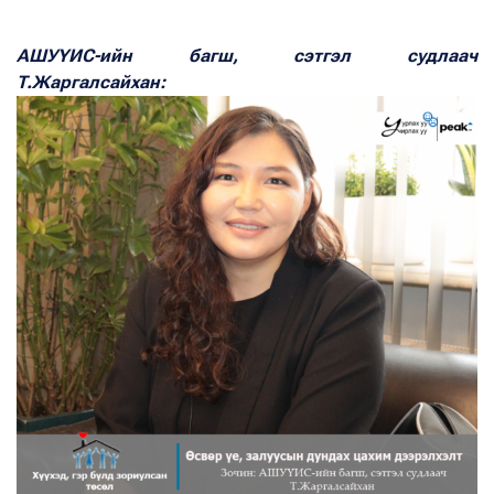
АШУҮИС-ийн багш, сэтгэл судлаач
Т.Жаргалсайхан: