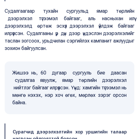
Судалгаагаар тухайн сургуульд ямар төрлийн
дээрэлхэл түгээмэл байгааг, аль насныхан илүү
дээрэлхэлд өртөж эсхүл дээрэлхэл үйлдэж байгааг
илрүүлсэн. Судалгааны үр дүн дээр үндэслэн дээрэлхэлийг
таслан зогсоох, урьдчилан сэргийлэх кампанит ажлуудыг
зохион байгуулсан.
Жишээ нь, 60 дугаар сургууль бие даасан
судалгаа явуулж, ямар төрлийн дээрэлхэл
нийтлэг байгааг илрүүлсэн. Үүнд: хамгийн түгээмэл нь
мөнгө нэхэх, нэр хоч өгөх, мөрлөх зэрэг орсон
байна.
Сурагчид дээрэлхэлтийн хор уршигийн талаар
нэгдсэн ойлголттой болсон.