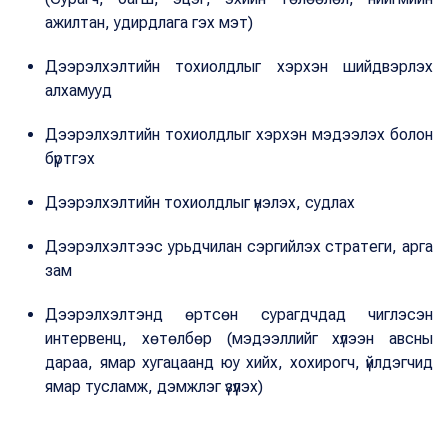
ажилтан, удирдлага гэх мэт)
Дээрэлхэлтийн тохиолдлыг хэрхэн шийдвэрлэх
алхамууд
Дээрэлхэлтийн тохиолдлыг хэрхэн мэдээлэх болон
бүртгэх
Дээрэлхэлтийн тохиолдлыг үнэлэх, судлах
Дээрэлхэлтээс урьдчилан сэргийлэх стратеги, арга
зам
Дээрэлхэлтэнд өртсөн сурагдчдад чиглэсэн
интервенц, хөтөлбөр (мэдээллийг хүлээн авсны
дараа, ямар хугацаанд юу хийх, хохирогч, үйлдэгчид
ямар тусламж, дэмжлэг үзүүлэх)