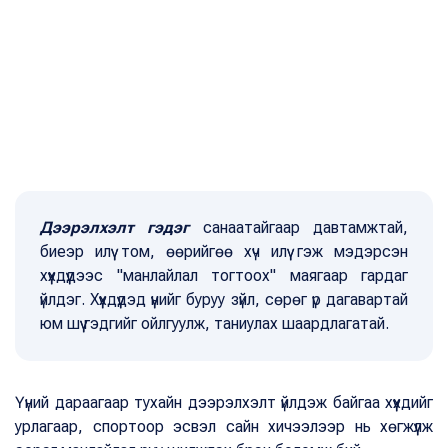
Дээрэлхэлт гэдэг
санаатайгаар давтамжтай,
биеэр илүү том, өөрийгөө хүч илүү гэж мэдэрсэн
хүүхдүүдээс "манлайлал тогтоох" маягаар гардаг
үйлдэг. Хүүхдүүдэд үүнийг буруу зүйл, сөрөг үр дагавартай
юм шүү гэдгийг ойлгуулж, таниулах шаардлагатай.
Үүний дараагаар тухайн дээрэлхэлт үйлдэж байгаа хүүхдийг
урлагаар, спортоор эсвэл сайн хичээлээр нь хөгжүүлж