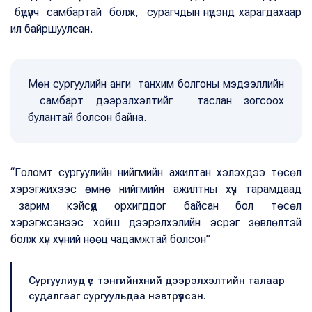
бүдүүвч самбартай болж, сурагчдын нүдэнд харагдахаар
ил байршуулсан.
Мөн сургуулийн анги танхим болгоны мэдээллийн
самбарт дээрэлхэлтийг таслан зогсоох
булантай болсон байна.
“Голомт сургуулийн нийгмийн ажилтан хэлэхдээ төсөл
хэрэгжихээс өмнө нийгмийн ажилтны хүч тарамдаад
зарим кэйсүүд орхигддог байсан бол төсөл
хэрэгжсэнээс хойш дээрэлхэлийн эсрэг зөвлөлтэй
болж хүн хүчний нөөц чадамжтай болсон”
Сургуулиуд үе тэнгийнхний дээрэлхэлтийн талаар
судалгааг сургуульдаа нэвтрүүлсэн.