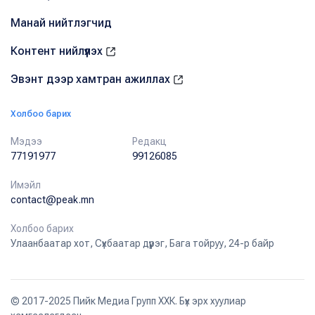
Манай нийтлэгчид
Контент нийлүүлэх
Эвэнт дээр хамтран ажиллах
Холбоо барих
Мэдээ
Редакц
77191977
99126085
Имэйл
contact@peak.mn
Холбоо барих
Улаанбаатар хот, Сүхбаатар дүүрэг, Бага тойруу, 24-р байр
© 2017-2025 Пийк Медиа Групп ХХК. Бүх эрх хуулиар