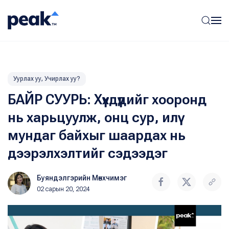
Уурлах уу, Учирлах уу?
БАЙР СУУРЬ: Хүүхдүүдийг хооронд
нь харьцуулж, онц сур, илүү
мундаг байхыг шаардах нь
дээрэлхэлтийг сэдээдэг
Буяндэлгэрийн Мөнхчимэг
02 сарын 20, 2024