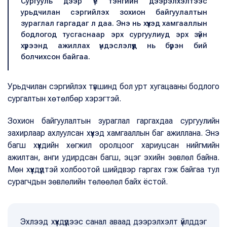
Сургууль дээр үе тэнгийн дээрэлхэлтээс
урьдчилан сэргийлэх зохион байгуулалтын
зураглал гаргадаг л даа. Энэ нь хүүхэд хамгааллын
бодлогод тусгаснаар эрх сургуулиуд эрх зүйн
хүрээнд ажиллах үндэслэлүүд нь бүрэн бий
болчихсон байгаа.
Урьдчилан сэргийлэх түвшинд бол урт хугацааны бодлого
сургалтын хөтөлбөр хэрэгтэй.
Зохион байгуулалтын зураглал гаргахдаа сургуулийн
захирлаар ахлуулсан хүүхэд хамгааллын баг ажиллана. Энэ
багш хүүхдийн хөгжил оролцоог хариуцсан нийгмийн
ажилтан, анги удирдсан багш, эцэг эхийн зөвлөл байна.
Мөн хүүхдүүдтэй холбоотой шийдвэр гаргах гэж байгаа тул
сурагчдын зөвлөлийн төлөөлөл байх ёстой.
Эхлээд хүүхдүүдээс санал аваад дээрэлхэлт үйлддэг