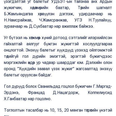
үзэгдэлтэй уг балетыг УДБЭТ-ын тайзнаа анх Ардын
жүжигчин, хөдөлмөрийн баатар, Төрийн шагналт
Б.Жамъяндагва хөрвүүлэн дэглэж, удирдаачаар нь
Н.Намсрайжав, Ч.Жамсранжав, УГЗ Н.Туулайхүү,
зураачаар нь Д.Сүхбаатар нар ажиллаж байжээ.
Уг бүтээл нь хөгжмөөр хүний дотоод сэтгэлийг илэрхийлсэн
гайхалтай аялгууг бүжгэн жүжигтэй хослуулдгаараа
онцлогтой. Энэхүү балетыг хүүхдүүд үзэхэд ойлгомжтой
төдийгүй гол дүрийн эмэгтэй, эрэгтэй бүжигчдээс
мэргэжлийн өндөр ур чадвар шаарддаг юм. Дэлхийн олон
оронд "Хүүхдийн заавал үзэх жүжиг" жагсаалтад энэхүү
балетыг оруулсан байдаг.
Гол дүрүүд болох Сванильдад гоцлол бүжигчин Г.Маргад-
Эрдэнэ, Францад Д.Нацагдорж, Коппелиусид
Х.Ганбаатар нар гоцолно.
Тоглолтын тасалбар нь 10, 15, 20 мянган төгрөгийн үнэтэй