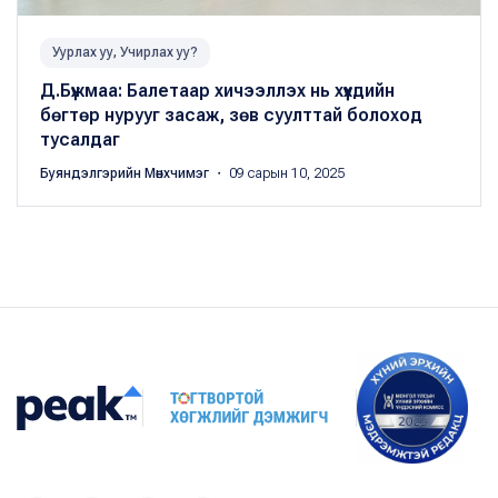
Уурлах уу, Учирлах уу?
Д.Бүжмаа: Балетаар хичээллэх нь хүүхдийн
бөгтөр нурууг засаж, зөв суулттай болоход
тусалдаг
Буяндэлгэрийн Мөнхчимэг
・ 09 сарын 10, 2025