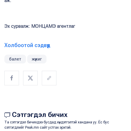
аж.
Эх сурвалж: МОНЦАМЭ агентлаг
Холбоотой сэдвүүд
балет
жүжиг
Сэтгэгдэл бичих
Та сэтгэгдэл бичихдээ бусдад хүндэтгэлтэй хандана уу. Ёс бус
сэтгэгдлийг Peak.mn сайт устгах эрхтэй.