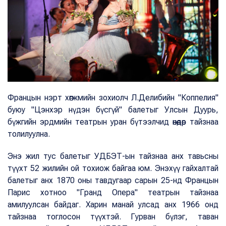
Францын нэрт хөгжмийн зохиолч Л.Делибийн "Коппелия"
буюу "Цэнхэр нүдэн бүсгүй" балетыг Улсын Дуурь,
бүжгийн эрдмийн театрын уран бүтээлчид өнөөдөр тайзнаа
толилуулна.
Энэ жил тус балетыг УДБЭТ-ын тайзнаа анх тавьсны
түүхт 52 жилийн ой тохиож байгаа юм. Энэхүү гайхалтай
балетыг анх 1870 оны тавдугаар сарын 25-нд Францын
Парис хотноо "Гранд Опера" театрын тайзнаа
амилуулсан байдаг. Харин манай улсад анх 1966 онд
тайзнаа тоглосон түүхтэй. Гурван бүлэг, таван