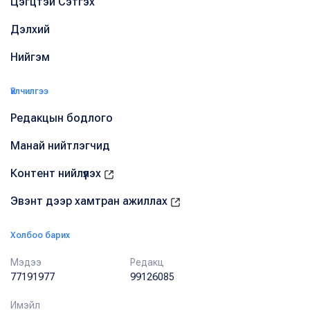
Цэгцтэй Сэтгэх
Дэлхий
Нийгэм
Үйлчилгээ
Редакцын бодлого
Манай нийтлэгчид
Контент нийлүүлэх
Эвэнт дээр хамтран ажиллах
Холбоо барих
Мэдээ
Редакц
77191977
99126085
Имэйл