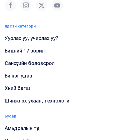
Үндсэн категори
Уурлах уу, учирлах уу?
Бидний 17 зорилт
Санхүүгийн боловсрол
Би нэг удаа
Хүний багш
Шинжлэх ухаан, технологи
Бусад
Амьдралын түүх