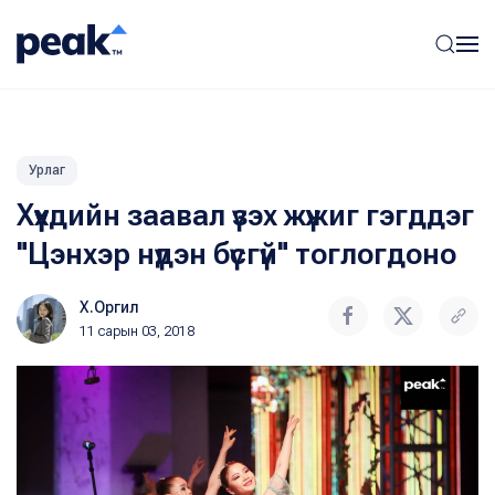
Урлаг
Хүүхдийн заавал үзэх жүжиг гэгддэг
"Цэнхэр нүдэн бүсгүй" тоглогдоно
Х.Оргил
11 сарын 03, 2018