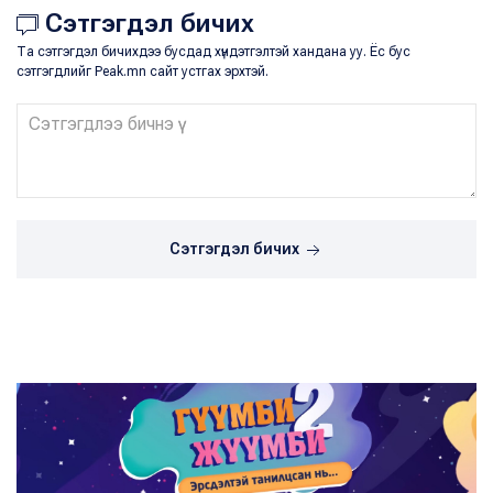
Сэтгэгдэл бичих
Та сэтгэгдэл бичихдээ бусдад хүндэтгэлтэй хандана уу. Ёс бус
сэтгэгдлийг Peak.mn сайт устгах эрхтэй.
Сэтгэгдэл бичих