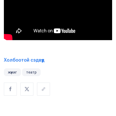
Холбоотой сэдвүүд
жүжиг
театр