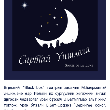
Өгүүллэгийг “Black box” театрын жүжигчин М.Баярмагнай
уншиж,энэ үеэр Иелийн их сургуулийн хөгжмийн ангийг
дүүргэсэн чадварлаг уран бүтээлч Э.Батмягмар альт хийл
тоглож, уран бүтээлч Б.Бат-Эрдэнэ “Өөрийгөө сонс”,