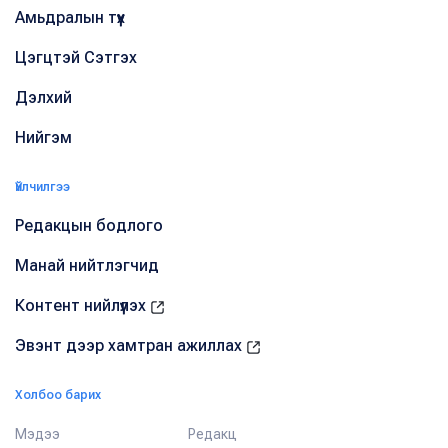
Амьдралын түүх
Цэгцтэй Сэтгэх
Дэлхий
Нийгэм
Үйлчилгээ
Редакцын бодлого
Манай нийтлэгчид
Контент нийлүүлэх
Эвэнт дээр хамтран ажиллах
Холбоо барих
Мэдээ
Редакц