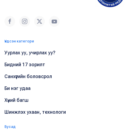
Үндсэн категори
Уурлах уу, учирлах уу?
Бидний 17 зорилт
Санхүүгийн боловсрол
Би нэг удаа
Хүний багш
Шинжлэх ухаан, технологи
Бусад