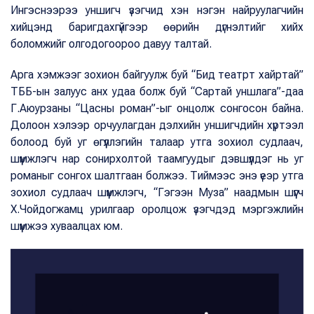
Ингэснээрээ уншигч үзэгчид хэн нэгэн найруулагчийн
хийцэнд баригдахгүйгээр өөрийн дүгнэлтийг хийх
боломжийг олгодогоороо давуу талтай.
Арга хэмжээг зохион байгуулж буй “Бид театрт хайртай”
ТББ-ын залуус анх удаа болж буй “Сартай уншлага”-даа
Г.Аюурзаны “Цасны роман”-ыг онцолж сонгосон байна.
Долоон хэлээр орчуулагдан дэлхийн уншигчдийн хүртээл
болоод буй уг өгүүллэгийн талаар утга зохиол судлаач,
шүүмжлэгч нар сонирхолтой таамгуудыг дэвшүүлдэг нь уг
романыг сонгох шалтгаан болжээ. Тиймээс энэ үеэр утга
зохиол судлаач шүүмжлэгч, “Гэгээн Муза” наадмын шүүгч
Х.Чойдогжамц урилгаар оролцож үзэгчдэд мэргэжлийн
шүүмжээ хуваалцах юм.