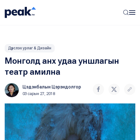
Дүрслэх урлаг & Дизайн
Монголд анх удаа уншлагын
театр амилна
Цэдэнбалын Цэрэндолгор
03 сарын 27, 2018