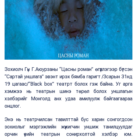
Зохиолч Гүн Г.Аюурзаны “Цасны роман” өгүүллэгээр бүтсэн
“Сартай уншлага” эвэнт ирэх бямба гаригт /3сарын 31нд
19 цагаас/“Black box” театрт болох гэж байна. Уг арга
хэмжээ нь театрын шинэ төрөл болох уншлагын
хэлбэрийг Монголд анх удаа амилуулж байгаагаараа
онцлог.
Энэ нь театрчилсан тавилттай бус харин сонгогдсон
зохиолыг мэргэжлийн жүжигчин уншиж танилцуулдаг
орчин үеийн театрын сонирхолтой хэлбэр юм.