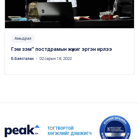
Амьдрал
Гэм зэм” постдрамын жүжиг эргэн ирлээ
Б.Баясгалан
・ 02 сарын 18, 2022