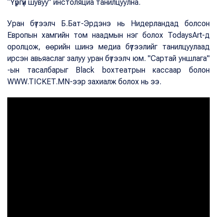
“Үүргүй шувуу” инстоляциа танилцуулна.
Уран бүтээлч Б.Бат-Эрдэнэ нь Нидерландад болсон
Европын хамгийн том наадмын нэг болох TodaysArt-д
оролцож, өөрийн шинэ медиа бүтээлийг танилцуулаад
ирсэн авьяаслаг залуу уран бүтээлч юм. "Сартай уншлага"
-ын тасалбарыг Black boxтеатрын кассаар болон
WWW.TICKET.MN-ээр захиалж болох нь ээ.