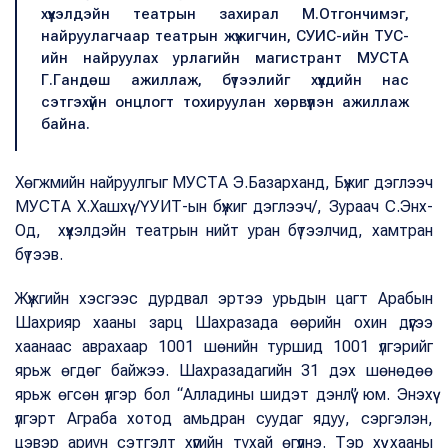
хүүхэлдэйн театрын захирал М.Отгончимэг,
найруулагчаар театрын жүжигчин, СУИС-ийн ТУС-
ийн найруулах урлагийн магистрант МУСТА
Г.Гандөш ажиллаж, бүтээлийг хүүхдийн нас
сэтгэхүйн онцлогт тохируулан хөрвүүлэн ажиллаж
байна.
Хөгжмийн найруулгыг МУСТА Э.Базарханд, Бүжиг дэглээч
МУСТА Х.Хашхүү /ҮУИТ-ын бүжиг дэглээч/, Зураач С.Энх-
Од, хүүхэлдэйн театрын нийт уран бүтээлчид, хамтран
бүтээв.
Жүжгийн хэсгээс дурдвал эртээ урьдын цагт Арабын
Шахрияр хааны зарц Шахразада өөрийн охин дүүгээ
хаанаас аврахаар 1001 шөнийн туршид 1001 үлгэрийг
ярьж өгдөг байжээ. Шахразадагийн 31 дэх шөнөдөө
ярьж өгсөн үлгэр бол “Алладины шидэт дэнлүү” юм. Энэхүү
үлгэрт Аграба хотод амьдран суудаг ядуу, сэргэлэн,
цэвэр ариун сэтгэлт хүүгийн тухай өгүүлнэ. Тэр хүү хааны