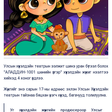
Улсын хүүхэлдэйн театрын ээлжит шинэ уран бүтээл болох
"АЛАДДИН-1001 шөнийн үлгэр" хүүхэлдэйн жүжиг нээлтээ
хийхэд 4 хоног үлдлээ.
Жүжгийг энэ сарын 17-ны өдрөөс эхлэн Улсын Хүүхэлдэйн
театрын тайзнаа бяцхан үзэгч хүүхэд, багачууд толилуулна.
Уг хүүхэлдэйн жүжгийн продюсероор Улсыг