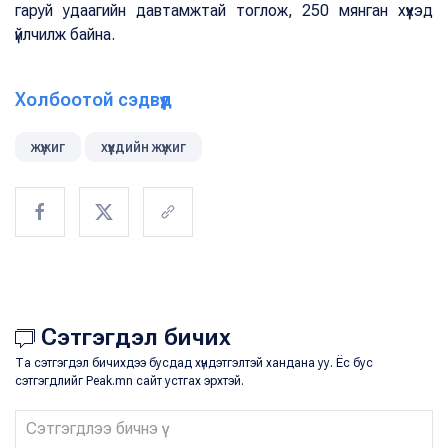
гаруй удаагийн давтамжтай тоглож, 250 мянган хүүхэд
үйлчилж байна.
Холбоотой сэдвүүд
жүжиг
хүүхдийн жүжиг
Сэтгэгдэл бичих
Та сэтгэгдэл бичихдээ бусдад хүндэтгэлтэй хандана уу. Ёс бус
сэтгэгдлийг Peak.mn сайт устгах эрхтэй.