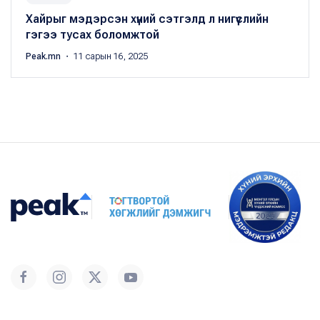
Хайрыг мэдэрсэн хүний сэтгэлд л нигүүслийн
гэгээ тусах боломжтой
Peak.mn
・ 11 сарын 16, 2025