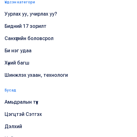
Үндсэн категори
Уурлах уу, учирлах уу?
Бидний 17 зорилт
Санхүүгийн боловсрол
Би нэг удаа
Хүний багш
Шинжлэх ухаан, технологи
Бусад
Амьдралын түүх
Цэгцтэй Сэтгэх
Дэлхий