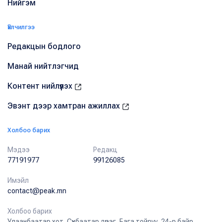
Нийгэм
Үйлчилгээ
Редакцын бодлого
Манай нийтлэгчид
Контент нийлүүлэх
Эвэнт дээр хамтран ажиллах
Холбоо барих
Мэдээ
Редакц
77191977
99126085
Имэйл
contact@peak.mn
Холбоо барих
Улаанбаатар хот, Сүхбаатар дүүрэг, Бага тойруу, 24-р байр