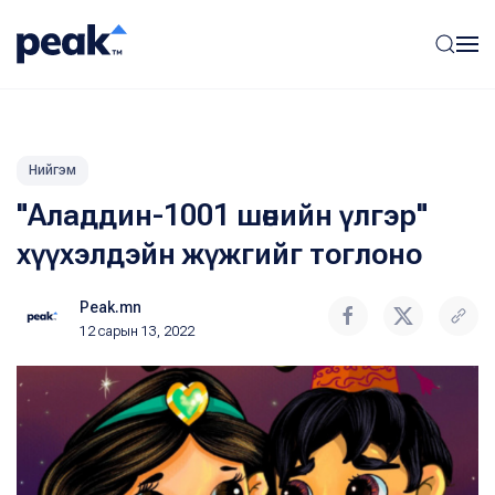
Нийгэм
"Аладдин-1001 шөнийн үлгэр"
хүүхэлдэйн жүжгийг тоглоно
Peak.mn
12 сарын 13, 2022